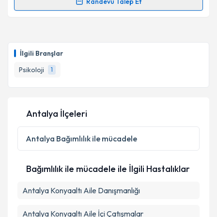
Randevu Talep Et
Randevu Takvimi Talebi
Klinik Psikolog Kemale Günhan
için randevu
takvimi talebi oluşturun. Size bu uzmandan randevu
İlgili Branşlar
almanız için bir takvim hazırlandığında e-posta ile
bilgilendireceğiz.
Psikoloji
1
E-posta Adresiniz
Antalya İlçeleri
Kişisel verilerimin işlenmesine ilişkin
Aydınlatma
Antalya
Bağımlılık ile mücadele
Metni
'ni okudum ve kişisel verilerimin belirtilen
kapsamda işlenmesini kabul ediyorum.
Bağımlılık ile mücadele ile İlgili Hastalıklar
Takvim Talebini Gönder
Antalya Konyaaltı Aile Danışmanlığı
Antalya Konyaaltı Aile İçi Çatışmalar