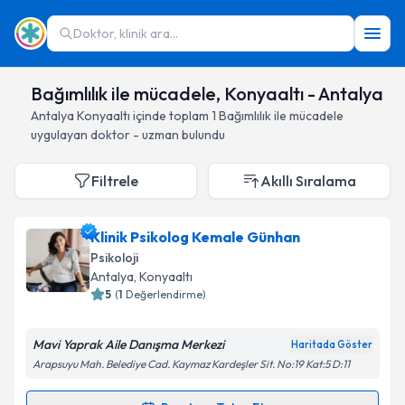
Doktor, klinik ara...
Bağımlılık ile mücadele, Konyaaltı - Antalya
Antalya
Konyaaltı
içinde toplam
1
Bağımlılık ile mücadele
uygulayan doktor - uzman bulundu
Filtrele
Akıllı Sıralama
Klinik Psikolog Kemale Günhan
Psikoloji
Antalya
, Konyaaltı
5
(
1
Değerlendirme)
Mavi Yaprak Aile Danışma Merkezi
Haritada Göster
Arapsuyu Mah. Belediye Cad. Kaymaz Kardeşler Sit. No:19 Kat:5 D:11