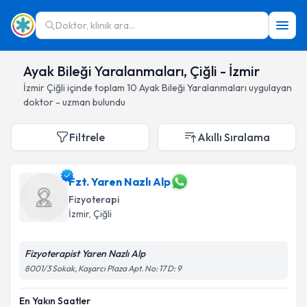
Doktor, klinik ara...
Ayak Bileği Yaralanmaları, Çiğli - İzmir
İzmir
Çiğli
içinde toplam
10
Ayak Bileği Yaralanmaları
uygulayan
doktor - uzman bulundu
Filtrele
Akıllı Sıralama
Fzt. Yaren Nazlı Alp
Fizyoterapi
İzmir
, Çiğli
Fizyoterapist Yaren Nazlı Alp
8001/3 Sokak, Kaşarcı Plaza Apt. No: 17 D: 9
En Yakın Saatler