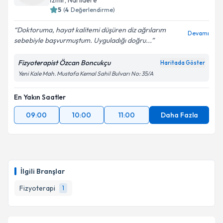
İzmir
, Narlıdere
5
(
4
Değerlendirme)
Doktoruma, hayat kalitemi düşüren diz ağrılarım
Devamı
sebebiyle başvurmuştum. Uyguladığı doğru...
Fizyoterapist Özcan Boncukçu
Haritada Göster
Yeni Kale Mah. Mustafa Kemal Sahil Bulvarı No: 35/A
En Yakın Saatler
09:00
10:00
11:00
Daha Fazla
İlgili Branşlar
Fizyoterapi
1