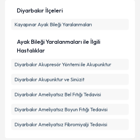
Diyarbakır İlçeleri
Kişisel verilerimin işlenmesine ilişkin
Aydınlatma
Kayapınar
Metni
Ayak Bileği Yaralanmaları
'ni okudum ve kişisel verilerimin belirtilen
kapsamda işlenmesini kabul ediyorum.
Ayak Bileği Yaralanmaları ile İlgili
Takvim Talebini Gönder
Hastalıklar
Diyarbakır Akupresör Yöntemi ile Akupunktur
Diyarbakır Akupunktur ve Sinüzit
Diyarbakır Ameliyatsız Bel Fıtığı Tedavisi
Diyarbakır Ameliyatsız Boyun Fıtığı Tedavisi
Diyarbakır Ameliyatsız Fibromiyalji Tedavisi