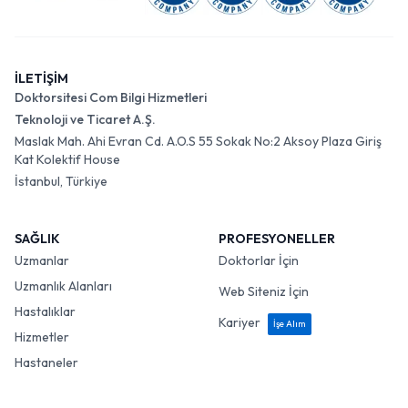
İLETİŞİM
Doktorsitesi Com Bilgi Hizmetleri
Teknoloji ve Ticaret A.Ş.
Maslak Mah. Ahi Evran Cd. A.O.S 55 Sokak No:2 Aksoy Plaza Giriş
Kat Kolektif House
İstanbul, Türkiye
SAĞLIK
PROFESYONELLER
Uzmanlar
Doktorlar İçin
Uzmanlık Alanları
Web Siteniz İçin
Hastalıklar
Kariyer
İşe Alım
Hizmetler
Hastaneler