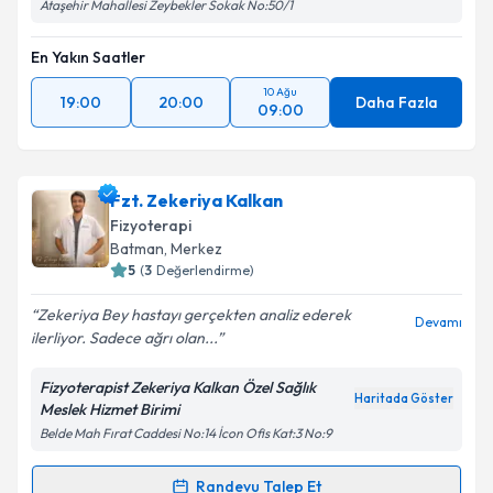
Ataşehir Mahallesi Zeybekler Sokak No:50/1
En Yakın Saatler
10 Ağu
19:00
20:00
Daha Fazla
09:00
Fzt. Zekeriya Kalkan
Fizyoterapi
Batman
, Merkez
5
(
3
Değerlendirme)
Zekeriya Bey hastayı gerçekten analiz ederek
Devamı
ilerliyor. Sadece ağrı olan...
Fizyoterapist Zekeriya Kalkan Özel Sağlık
Haritada Göster
Meslek Hizmet Birimi
Belde Mah Fırat Caddesi No:14 İcon Ofis Kat:3 No:9
Randevu Talep Et