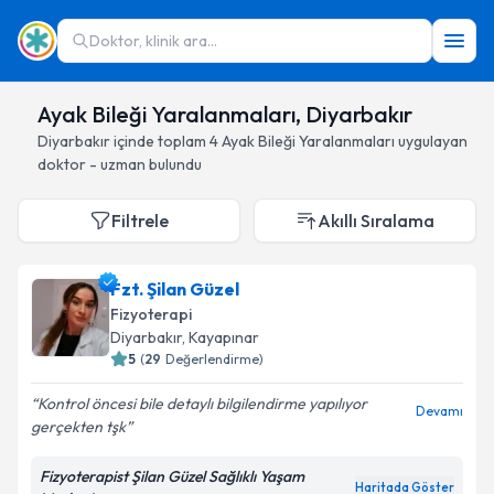
Doktor, klinik ara...
Ayak Bileği Yaralanmaları, Diyarbakır
Diyarbakır
içinde toplam
4
Ayak Bileği Yaralanmaları
uygulayan
doktor - uzman bulundu
Filtrele
Akıllı Sıralama
Fzt. Şilan Güzel
Fizyoterapi
Diyarbakır
, Kayapınar
5
(
29
Değerlendirme)
Kontrol öncesi bile detaylı bilgilendirme yapılıyor
Devamı
gerçekten tşk
Fizyoterapist Şilan Güzel Sağlıklı Yaşam
Haritada Göster