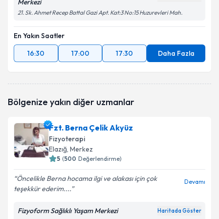
Merkezi
21. Sk. Ahmet Recep Battal Gazi Apt. Kat:3 No:15 Huzurevleri Mah.
En Yakın Saatler
16:30
17:00
17:30
Daha Fazla
Bölgenize yakın diğer uzmanlar
Fzt. Berna Çelik Akyüz
Fizyoterapi
Elazığ
, Merkez
5
(
500
Değerlendirme)
Öncelikle Berna hocama ilgi ve alakası için çok
Devamı
teşekkür ederim....
Fizyoform Sağlıklı Yaşam Merkezi
Haritada Göster