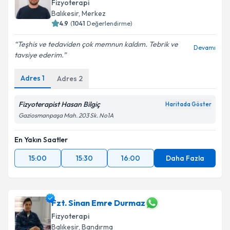
Fizyoterapi
Balıkesir
, Merkez
4.9
(
1041
Değerlendirme)
Kişisel verilerimin işlenmesine ilişkin
Aydınlatma
Teşhis ve tedaviden çok memnun kaldım. Tebrik ve
Devamı
Metni
'ni okudum ve kişisel verilerimin belirtilen
tavsiye ederim.
kapsamda işlenmesini kabul ediyorum.
Adres
1
Adres
2
Takvim Talebini Gönder
Fizyoterapist Hasan Bilgiç
Haritada Göster
Gaziosmanpaşa Mah. 203 Sk. No1A
En Yakın Saatler
15:00
15:30
16:00
Daha Fazla
Fzt. Sinan Emre Durmaz
Fizyoterapi
Balıkesir
, Bandırma