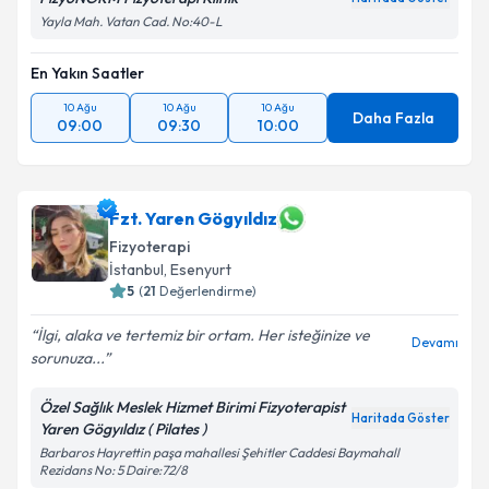
Yayla Mah. Vatan Cad. No:40-L
En Yakın Saatler
10 Ağu
10 Ağu
10 Ağu
Daha Fazla
09:00
09:30
10:00
Fzt. Yaren Gögyıldız
Fizyoterapi
İstanbul
, Esenyurt
5
(
21
Değerlendirme)
İlgi, alaka ve tertemiz bir ortam. Her isteğinize ve
Devamı
sorunuza...
Özel Sağlık Meslek Hizmet Birimi Fizyoterapist
Haritada Göster
Yaren Gögyıldız ( Pilates )
Barbaros Hayrettin paşa mahallesi Şehitler Caddesi Baymahall
Rezidans No: 5 Daire:72/8