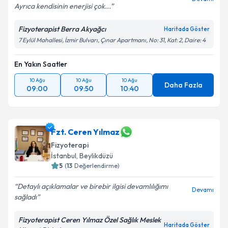
Ayrıca kendisinin enerjisi çok...
Fizyoterapist Berra Akyağcı
Haritada Göster
7 Eylül Mahallesi, İzmir Bulvarı, Çınar Apartmanı, No: 31, Kat: 2, Daire: 4
En Yakın Saatler
10 Ağu
10 Ağu
10 Ağu
Daha Fazla
09:00
09:50
10:40
Fzt. Ceren Yılmaz
Fizyoterapi
İstanbul
, Beylikdüzü
5
(
13
Değerlendirme)
Detaylı açıklamalar ve birebir ilgisi devamlılığımı
Devamı
sağladı
Fizyoterapist Ceren Yılmaz Özel Sağlık Meslek
Haritada Göster