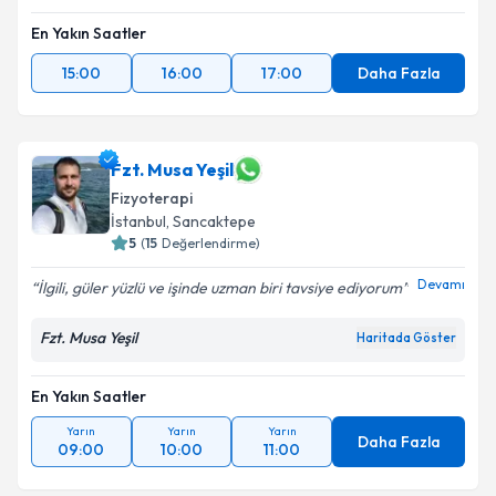
En Yakın Saatler
15:00
16:00
17:00
Daha Fazla
Fzt. Musa Yeşil
Fizyoterapi
İstanbul
, Sancaktepe
5
(
15
Değerlendirme)
Devamı
İlgili, güler yüzlü ve işinde uzman biri tavsiye ediyorum
Fzt. Musa Yeşil
Haritada Göster
En Yakın Saatler
Yarın
Yarın
Yarın
Daha Fazla
09:00
10:00
11:00