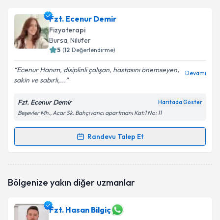
Fzt. Merve Sekban
için randevu takvimi talebi
Fzt. Ecenur Demir
oluşturun. Size bu uzmandan randevu almanız için bir
Fizyoterapi
takvim hazırlandığında e-posta ile bilgilendireceğiz.
Bursa
, Nilüfer
5
(
12
Değerlendirme)
E-posta Adresiniz
Ecenur Hanım, disiplinli çalışan, hastasını önemseyen,
Devamı
sakin ve sabırlı,...
Fzt. Ecenur Demir
Haritada Göster
Kişisel verilerimin işlenmesine ilişkin
Aydınlatma
Beşevler Mh., Acar Sk. Bahçıvancı apartmanı Kat:1 No: 11
Metni
'ni okudum ve kişisel verilerimin belirtilen
kapsamda işlenmesini kabul ediyorum.
Randevu Talep Et
Randevu Takvimi Talebi
Takvim Talebini Gönder
Fzt. Ecenur Demir
için randevu takvimi talebi
Bölgenize yakın diğer uzmanlar
oluşturun. Size bu uzmandan randevu almanız için bir
takvim hazırlandığında e-posta ile bilgilendireceğiz.
Fzt. Hasan Bilgiç
E-posta Adresiniz