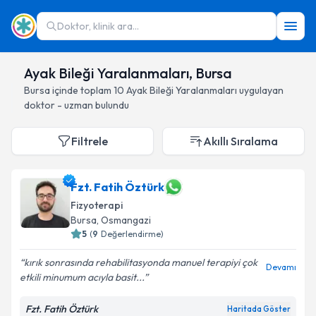
Doktor, klinik ara...
Ayak Bileği Yaralanmaları, Bursa
Bursa
içinde toplam
10
Ayak Bileği Yaralanmaları
uygulayan
doktor - uzman bulundu
Filtrele
Akıllı Sıralama
Fzt. Fatih Öztürk
Fizyoterapi
Bursa
, Osmangazi
5
(
9
Değerlendirme)
kırık sonrasında rehabilitasyonda manuel terapiyi çok
Devamı
etkili minumum acıyla basit...
Fzt. Fatih Öztürk
Haritada Göster