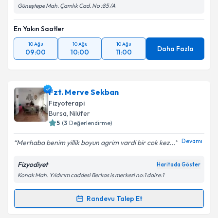
Güneştepe Mah. Çamlık Cad. No :85 /A
En Yakın Saatler
10 Ağu
10 Ağu
10 Ağu
Daha Fazla
09:00
10:00
11:00
Fzt. Merve Sekban
Fizyoterapi
Bursa
, Nilüfer
5
(
3
Değerlendirme)
Devamı
Merhaba benim yillik boyun agrim vardi bir cok kez...
Fizyodiyet
Haritada Göster
Konak Mah. Yıldırım caddesi Berkas is merkezi no:1 daire:1
Randevu Talep Et
Randevu Takvimi Talebi