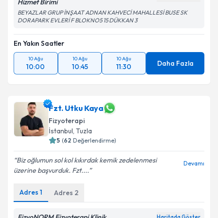
Hizmet Birimi
BEYAZLAR GRUP İNŞAAT ADNAN KAHVECİ MAHALLESİ BUSE SK
DORAPARK EVLERİ F BLOKNO5 15 DÜKKAN 3
En Yakın Saatler
10 Ağu
10 Ağu
10 Ağu
Daha Fazla
10:00
10:45
11:30
Fzt. Utku Kaya
Fizyoterapi
İstanbul
, Tuzla
5
(
62
Değerlendirme)
Biz oğlumun sol kol kıkırdak kemik zedelenmesi
Devamı
üzerine başvurduk. Fzt....
Adres
1
Adres
2
FizyoNORM Fizyoterapi Klinik
Haritada Göster