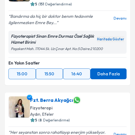
5
(
151
Değerlendirme)
Bandırma da hiç bir doktor benım tedavımle
Devamı
ilgilenmezken Emre Bey...
Fizyoterapist Sinan Emre Durmaz Özel Sağlık
Haritada Göster
Hizmet Birimi
Paşakent Mah. 17044 Sk. Uz Çınar Apt. No:5 Daire:2 10200
En Yakın Saatler
15:00
15:50
16:40
Daha Fazla
Fzt. Berra Akyağcı
Fizyoterapi
Aydın
, Efeler
5
(
8
Değerlendirme)
Her seyanstan sonra rahatlayıp enerjim yükseliyor.
Devamı