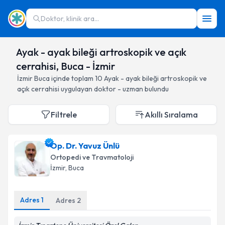
Doktor, klinik ara...
Ayak - ayak bileği artroskopik ve açık
cerrahisi, Buca - İzmir
İzmir
Buca
içinde toplam
10
Ayak - ayak bileği artroskopik ve
açık cerrahisi
uygulayan doktor - uzman bulundu
Filtrele
Akıllı Sıralama
Op. Dr. Yavuz Ünlü
Ortopedi ve Travmatoloji
İzmir
, Buca
Adres
1
Adres
2