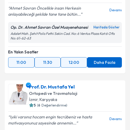
Ahmet Savran Öncelikle insan Herkesin
Devamı
anlayabileceği şekilde tane tane bütün...
Op. Dr. Ahmet Savran Özel Muayenehanesi
Haritada Göster
Adalet Mah. Şehit Polis Fethi Sekin Cad. No: 6 Ventus Plaza Kat:6 Ofis
No: 61-62-63
En Yakın Saatler
11:00
11:30
12:00
Daha Fazla
Prof. Dr. Mustafa Yel
Ortopedi ve Travmatoloji
İzmir
, Karşıyaka
5
(
6
Değerlendirme)
Iyiki varsınız hocam engin tecrübeniz ve hasta
Devamı
motivasyonunuz sayesinde annemin...