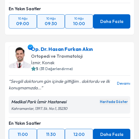
Takvim Talebini Gönder
En Yakın Saatler
10 Ağu
10 Ağu
10 Ağu
Daha Fazla
09:00
09:30
10:00
Op. Dr. Hasan Furkan Akın
Ortopedi ve Travmatoloji
İzmir
, Konak
5
(
31
Değerlendirme)
Sevgili doktorum gün içinde gittiğim . doktordu ve ilk
Devamı
konuşmamızda...
Medikal Park İzmir Hastanesi
Haritada Göster
Kahramanlar, 1397. Sk. No:1, 35230
En Yakın Saatler
11:00
11:30
12:00
Daha Fazla