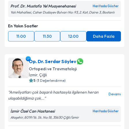
Prof. Dr. Mustafa Yel Muayenehanesi
Haritada Göster
Yalı Mahallesi, Caher Dudayev Bulvarı No: 93, 2. Kat, Daire: 3, Bostanlı
En Yakın Saatler
11:00
11:30
12:00
Daha Fazla
Op. Dr. Serdar Söylev
Ortopedi ve Travmatoloji
İzmir
, Çiğli
5
(
1
Değerlendirme)
Ameliyatları çok başarılı hastasıyla ilgilenen heran
Devamı
ulaşabildiğimiz çok...
İzmir Özel Can Hastanesi
Haritada Göster
Ataşehir, 8019/16. Sk. No:18, 35630 Çiğli/İzmir