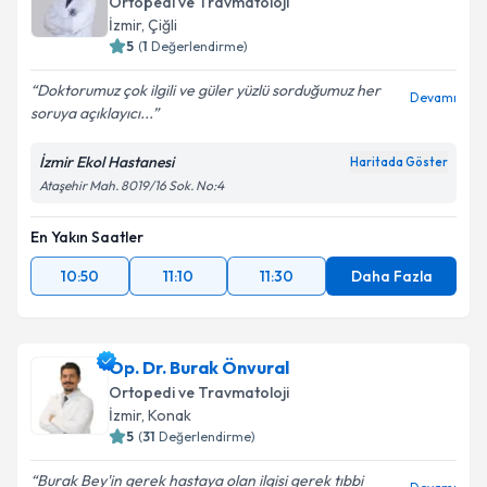
Ortopedi ve Travmatoloji
E-posta Adresiniz
İzmir
, Çiğli
5
(
1
Değerlendirme)
Doktorumuz çok ilgili ve güler yüzlü sorduğumuz her
Devamı
soruya açıklayıcı...
Kişisel verilerimin işlenmesine ilişkin
Aydınlatma
Metni
'ni okudum ve kişisel verilerimin belirtilen
İzmir Ekol Hastanesi
Haritada Göster
kapsamda işlenmesini kabul ediyorum.
Ataşehir Mah. 8019/16 Sok. No:4
Takvim Talebini Gönder
En Yakın Saatler
10:50
11:10
11:30
Daha Fazla
Op. Dr. Burak Önvural
Ortopedi ve Travmatoloji
İzmir
, Konak
5
(
31
Değerlendirme)
Burak Bey'in gerek hastaya olan ilgisi gerek tıbbi