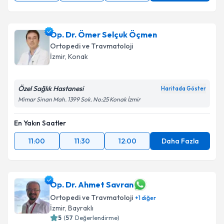
Op. Dr. Ömer Selçuk Öçmen
Ortopedi ve Travmatoloji
İzmir
, Konak
Özel Sağlık Hastanesi
Haritada Göster
Mimar Sinan Mah. 1399 Sok. No:25 Konak İzmir
En Yakın Saatler
11:00
11:30
12:00
Daha Fazla
Op. Dr. Ahmet Savran
Ortopedi ve Travmatoloji
+
1
diğer
İzmir
, Bayraklı
5
(
57
Değerlendirme)