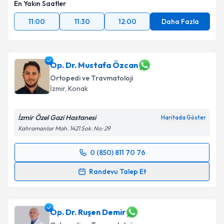
En Yakın Saatler
11:00
11:30
12:00
Daha Fazla
Op. Dr. Mustafa Özcan
Ortopedi ve Travmatoloji
İzmir
, Konak
İzmir Özel Gazi Hastanesi
Haritada Göster
Kahramanlar Mah. 1421 Sok. No: 29
0 (850) 811 70 76
Randevu Takvimi Talebi
Randevu Talep Et
Op. Dr. Mustafa Özcan
için randevu takvimi talebi
oluşturun. Size bu uzmandan randevu almanız için bir
takvim hazırlandığında e-posta ile bilgilendireceğiz.
Op. Dr. Ruşen Demir