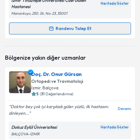
İzmir Tınaztepe Üniversitesi Özel Galen
Haritada Göster
Hastanesi
Manavkuyu, 250. Sk. No: 23, 35001
Randevu Talep Et
Randevu Takvimi Talebi
Op. Dr. Yavuz Ünlü
için randevu takvimi talebi
Bölgenize yakın diğer uzmanlar
oluşturun. Size bu uzmandan randevu almanız için bir
takvim hazırlandığında e-posta ile bilgilendireceğiz.
Doç. Dr. Onur Gürsan
E-posta Adresiniz
Ortopedi ve Travmatoloji
İzmir
, Balçova
5
(
31
Değerlendirme)
Doktor bey çok iyi karşıladı güler yüzlü, ilk hastasını
Kişisel verilerimin işlenmesine ilişkin
Aydınlatma
Devamı
dinleyen...
Metni
'ni okudum ve kişisel verilerimin belirtilen
kapsamda işlenmesini kabul ediyorum.
Dokuz Eylül Üniverisitesi
Haritada Göster
BALÇOVA-İZMİR