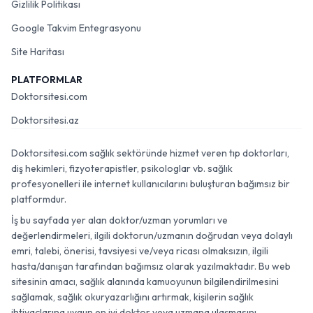
Gizlilik Politikası
Google Takvim Entegrasyonu
Site Haritası
PLATFORMLAR
Doktorsitesi.com
Doktorsitesi.az
Doktorsitesi.com sağlık sektöründe hizmet veren tıp doktorları,
diş hekimleri, fizyoterapistler, psikologlar vb. sağlık
profesyonelleri ile internet kullanıcılarını buluşturan bağımsız bir
platformdur.
İş bu sayfada yer alan doktor/uzman yorumları ve
değerlendirmeleri, ilgili doktorun/uzmanın doğrudan veya dolaylı
emri, talebi, önerisi, tavsiyesi ve/veya ricası olmaksızın, ilgili
hasta/danışan tarafından bağımsız olarak yazılmaktadır. Bu web
sitesinin amacı, sağlık alanında kamuoyunun bilgilendirilmesini
sağlamak, sağlık okuryazarlığını artırmak, kişilerin sağlık
ihtiyaçlarına uygun en iyi doktor veya uzmana ulaşmasını