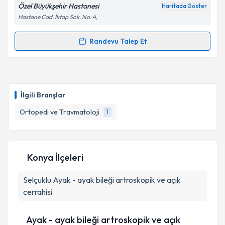
Özel Büyükşehir Hastanesi
Haritada Göster
Hastane Cad. İktap Sok. No: 4,
Randevu Talep Et
Randevu Takvimi Talebi
Op. Dr. Mehmet Yaman
için randevu takvimi talebi
oluşturun. Size bu uzmandan randevu almanız için bir
İlgili Branşlar
takvim hazırlandığında e-posta ile bilgilendireceğiz.
Ortopedi ve Travmatoloji
1
E-posta Adresiniz
Konya İlçeleri
Kişisel verilerimin işlenmesine ilişkin
Aydınlatma
Selçuklu
Metni
Ayak - ayak bileği artroskopik ve açık
'ni okudum ve kişisel verilerimin belirtilen
kapsamda işlenmesini kabul ediyorum.
cerrahisi
Ayak - ayak bileği artroskopik ve açık
Takvim Talebini Gönder