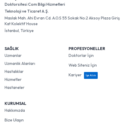
Doktorsitesi Com Bilgi Hizmetleri
Teknoloji ve Ticaret A.Ş.
Maslak Mah. Ahi Evran Cd. A.O.S 55 Sokak No:2 Aksoy Plaza Giriş
Kat Kolektif House
İstanbul, Türkiye
SAĞLIK
PROFESYONELLER
Uzmanlar
Doktorlar İçin
Uzmanlık Alanları
Web Siteniz İçin
Hastalıklar
Kariyer
İşe Alım
Hizmetler
Hastaneler
KURUMSAL
Hakkımızda
Bize Ulaşın