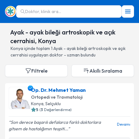
Doktor, klinik ara...
Ayak - ayak bileği artroskopik ve açık
cerrahisi, Konya
Konya
içinde toplam
1
Ayak - ayak bileği artroskopik ve açık
cerrahisi
uygulayan doktor - uzman bulundu
Filtrele
Akıllı Sıralama
Op. Dr. Mehmet Yaman
Ortopedi ve Travmatoloji
Konya
, Selçuklu
5
(
3
Değerlendirme)
Son derece başarılı defalarca farklı doktorlara
Devamı
gitsem de hastalığımın tespiti...