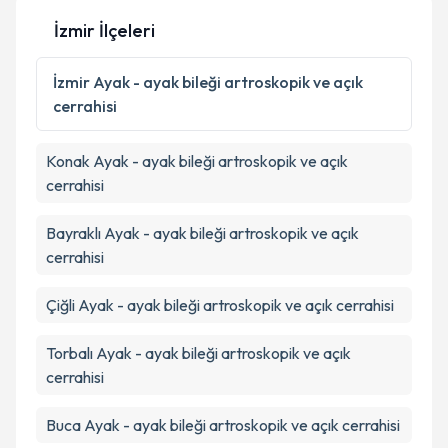
Kişisel verilerimin işlenmesine ilişkin
Aydınlatma
İzmir İlçeleri
Metni
'ni okudum ve kişisel verilerimin belirtilen
kapsamda işlenmesini kabul ediyorum.
İzmir
Ayak - ayak bileği artroskopik ve açık
cerrahisi
Takvim Talebini Gönder
Konak
Ayak - ayak bileği artroskopik ve açık
cerrahisi
Bayraklı
Ayak - ayak bileği artroskopik ve açık
cerrahisi
Çiğli
Ayak - ayak bileği artroskopik ve açık cerrahisi
Torbalı
Ayak - ayak bileği artroskopik ve açık
cerrahisi
Buca
Ayak - ayak bileği artroskopik ve açık cerrahisi