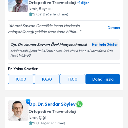
Ortopedi ve Travmatoloji
+
1
diğer
İzmir
, Bayraklı
5
(
57
Değerlendirme)
Ahmet Savran Öncelikle insan Herkesin
Devamı
anlayabileceği şekilde tane tane bütün...
Op. Dr. Ahmet Savran Özel Muayenehanesi
Haritada Göster
Adalet Mah. Şehit Polis Fethi Sekin Cad. No: 6 Ventus Plaza Kat:6 Ofis
No: 61-62-63
En Yakın Saatler
10:00
10:30
11:00
Daha Fazla
Op. Dr. Serdar Söylev
Ortopedi ve Travmatoloji
İzmir
, Çiğli
5
(
1
Değerlendirme)