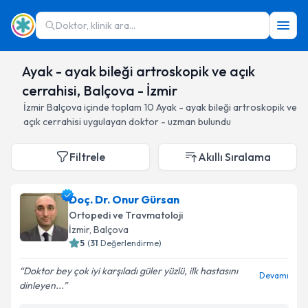
Doktor, klinik ara...
Ayak - ayak bileği artroskopik ve açık
cerrahisi, Balçova - İzmir
İzmir
Balçova
içinde toplam
10
Ayak - ayak bileği artroskopik ve
açık cerrahisi
uygulayan doktor - uzman bulundu
Filtrele
Akıllı Sıralama
Doç. Dr. Onur Gürsan
Ortopedi ve Travmatoloji
İzmir
, Balçova
5
(
31
Değerlendirme)
Doktor bey çok iyi karşıladı güler yüzlü, ilk hastasını
Devamı
dinleyen...