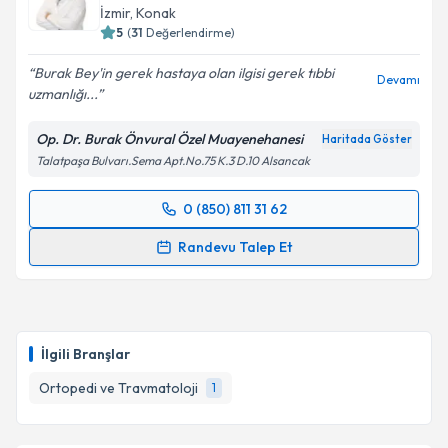
E-posta Adresiniz
İzmir
, Konak
5
(
31
Değerlendirme)
Burak Bey'in gerek hastaya olan ilgisi gerek tıbbi
Devamı
uzmanlığı...
Kişisel verilerimin işlenmesine ilişkin
Aydınlatma
Metni
'ni okudum ve kişisel verilerimin belirtilen
Op. Dr. Burak Önvural Özel Muayenehanesi
Haritada Göster
kapsamda işlenmesini kabul ediyorum.
Talatpaşa Bulvarı.Sema Apt.No.75 K.3 D.10 Alsancak
Takvim Talebini Gönder
0 (850) 811 31 62
Randevu Takvimi Talebi
Randevu Talep Et
Op. Dr. Burak Önvural
için randevu takvimi talebi
oluşturun. Size bu uzmandan randevu almanız için bir
takvim hazırlandığında e-posta ile bilgilendireceğiz.
İlgili Branşlar
E-posta Adresiniz
Ortopedi ve Travmatoloji
1