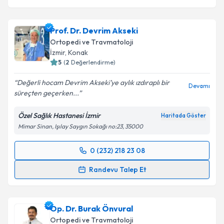
Prof. Dr. Devrim Akseki
Ortopedi ve Travmatoloji
İzmir
, Konak
5
(
2
Değerlendirme)
Değerli hocam Devrim Akseki’ye aylık ızdıraplı bir
Devamı
süreçten geçerken...
Özel Sağlık Hastanesi İzmir
Haritada Göster
Mimar Sinan, Işılay Saygın Sokağı no:23, 35000
0 (232) 218 23 08
Randevu Takvimi Talebi
Randevu Talep Et
Prof. Dr. Devrim Akseki
için randevu takvimi talebi
oluşturun. Size bu uzmandan randevu almanız için bir
Op. Dr. Burak Önvural
takvim hazırlandığında e-posta ile bilgilendireceğiz.
Ortopedi ve Travmatoloji