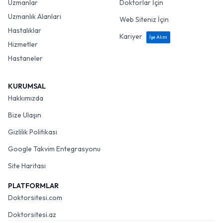
Uzmanlar
Doktorlar İçin
Uzmanlık Alanları
Web Siteniz İçin
Hastalıklar
Kariyer
İşe Alım
Hizmetler
Hastaneler
KURUMSAL
Hakkımızda
Bize Ulaşın
Gizlilik Politikası
Google Takvim Entegrasyonu
Site Haritası
PLATFORMLAR
Doktorsitesi.com
Doktorsitesi.az