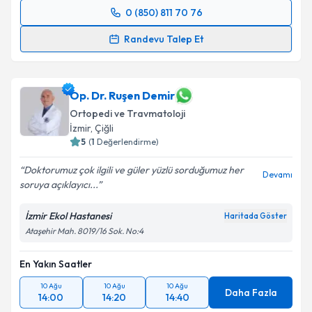
0 (850) 811 70 76
Randevu Takvimi Talebi
Randevu Talep Et
Op. Dr. Mustafa Özcan
için randevu takvimi talebi
oluşturun. Size bu uzmandan randevu almanız için bir
takvim hazırlandığında e-posta ile bilgilendireceğiz.
Op. Dr. Ruşen Demir
Ortopedi ve Travmatoloji
E-posta Adresiniz
İzmir
, Çiğli
5
(
1
Değerlendirme)
Doktorumuz çok ilgili ve güler yüzlü sorduğumuz her
Devamı
soruya açıklayıcı...
Kişisel verilerimin işlenmesine ilişkin
Aydınlatma
Metni
'ni okudum ve kişisel verilerimin belirtilen
İzmir Ekol Hastanesi
Haritada Göster
kapsamda işlenmesini kabul ediyorum.
Ataşehir Mah. 8019/16 Sok. No:4
Takvim Talebini Gönder
En Yakın Saatler
10 Ağu
10 Ağu
10 Ağu
Daha Fazla
14:00
14:20
14:40