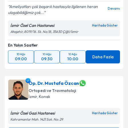
Ameliyatları çok başarılı hastasıyla ilgilenen heran
Devamı
ulaşabildiğimiz çok...
İzmir Özel Can Hastanesi
Haritada Göster
Ataşehir, 8019/16. Sk. No:18, 35630 Çiğli/İzmir
En Yakın Saatler
10 Ağu
10 Ağu
10 Ağu
Daha Fazla
09:00
09:30
10:00
Op. Dr. Mustafa Özcan
Ortopedi ve Travmatoloji
İzmir
, Konak
İzmir Özel Gazi Hastanesi
Haritada Göster
Kahramanlar Mah. 1421 Sok. No: 29