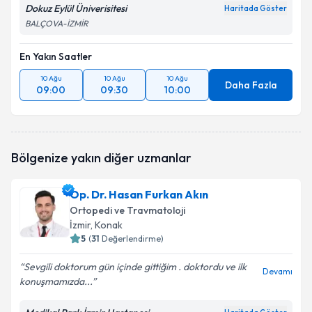
Dokuz Eylül Üniverisitesi
Haritada Göster
BALÇOVA-İZMİR
En Yakın Saatler
10 Ağu
10 Ağu
10 Ağu
Daha Fazla
09:00
09:30
10:00
Bölgenize yakın diğer uzmanlar
Op. Dr. Hasan Furkan Akın
Ortopedi ve Travmatoloji
İzmir
, Konak
5
(
31
Değerlendirme)
Sevgili doktorum gün içinde gittiğim . doktordu ve ilk
Devamı
konuşmamızda...