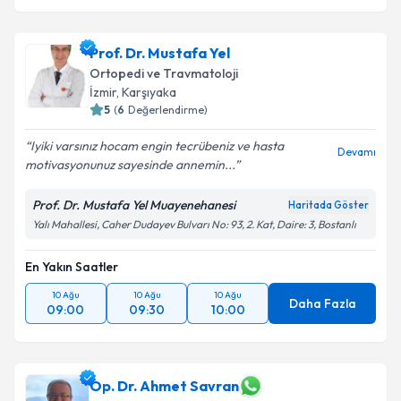
Prof. Dr. Mustafa Yel
Ortopedi ve Travmatoloji
İzmir
, Karşıyaka
5
(
6
Değerlendirme)
Iyiki varsınız hocam engin tecrübeniz ve hasta
Devamı
motivasyonunuz sayesinde annemin...
Prof. Dr. Mustafa Yel Muayenehanesi
Haritada Göster
Yalı Mahallesi, Caher Dudayev Bulvarı No: 93, 2. Kat, Daire: 3, Bostanlı
En Yakın Saatler
10 Ağu
10 Ağu
10 Ağu
Daha Fazla
09:00
09:30
10:00
Op. Dr. Ahmet Savran