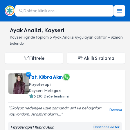
Doktor, klinik ara...
Ayak Analizi, Kayseri
Kayseri
içinde toplam
3
Ayak Analizi
uygulayan doktor - uzman
bulundu
Filtrele
Akıllı Sıralama
Fzt. Kübra Akın
Fizyoterapi
Kayseri
, Melikgazi
5
(
30
Değerlendirme)
Skolyoz nedeniyle uzun zamandır sırt ve bel ağrıları
Devamı
yaşıyordum. Araştırmaların...
Fizyoterapist Kübra Akın
Haritada Göster