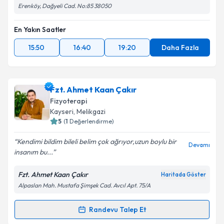
Erenköy, Dağyeli Cad. No:85 38050
En Yakın Saatler
15:50
16:40
19:20
Daha Fazla
Fzt. Ahmet Kaan Çakır
Fizyoterapi
Kayseri
, Melikgazi
5
(
1
Değerlendirme)
Kendimi bildim bileli belim çok ağrıyor,uzun boylu bir
Devamı
insanım bu...
Fzt. Ahmet Kaan Çakır
Haritada Göster
Alpaslan Mah. Mustafa Şimşek Cad. Avcıl Apt. 75/A
Randevu Talep Et
Randevu Takvimi Talebi