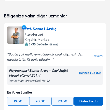
Fzt. Ahmet Kaan Çakır
için randevu takvimi talebi
Bölgenize yakın diğer uzmanlar
oluşturun. Size bu uzmandan randevu almanız için bir
takvim hazırlandığında e-posta ile bilgilendireceğiz.
Fzt. Samet Ardıç
E-posta Adresiniz
Fizyoterapi
Kırşehir
, Merkez
5
(
35
Değerlendirme)
Bugün çok mutluyum günlerdir ayak düşmesinden
Kişisel verilerimin işlenmesine ilişkin
Aydınlatma
Devamı
muzdariptim ilk defa düzgün...
Metni
'ni okudum ve kişisel verilerimin belirtilen
kapsamda işlenmesini kabul ediyorum.
Fizyoterapist Samet Ardıç – Özel Sağlık
Haritada Göster
Meslek Hizmet Birimi
Takvim Talebini Gönder
Yenice Mah. Atatürk Cad. No:42
En Yakın Saatler
19:30
20:00
20:30
Daha Fazla