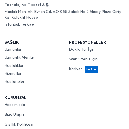
Teknoloji ve Ticaret A.Ş.
Maslak Mah. Ahi Evran Cd. A.O.S 55 Sokak No:2 Aksoy Plaza Giriş
Kat Kolektif House
İstanbul, Türkiye
SAĞLIK
PROFESYONELLER
Uzmanlar
Doktorlar İçin
Uzmanlık Alanları
Web Siteniz İçin
Hastalıklar
Kariyer
İşe Alım
Hizmetler
Hastaneler
KURUMSAL
Hakkımızda
Bize Ulaşın
Gizlilik Politikası