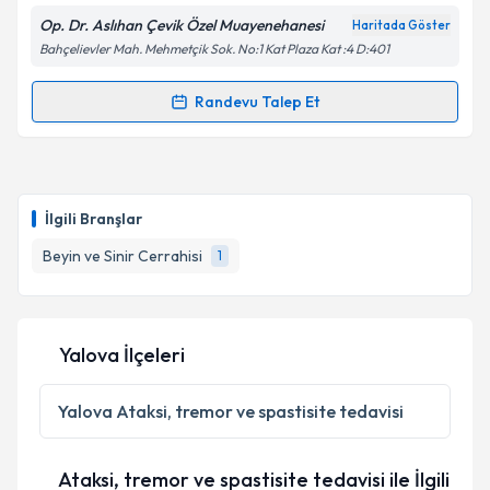
Op. Dr. Aslıhan Çevik Özel Muayenehanesi
Haritada Göster
Bahçelievler Mah. Mehmetçik Sok. No:1 Kat Plaza Kat :4 D:401
Kişisel verilerimin işlenmesine ilişkin
Aydınlatma
Randevu Talep Et
Randevu Takvimi Talebi
Metni
'ni okudum ve kişisel verilerimin belirtilen
kapsamda işlenmesini kabul ediyorum.
Op. Dr. Aslıhan Çevik
için randevu takvimi talebi
oluşturun. Size bu uzmandan randevu almanız için bir
Takvim Talebini Gönder
İlgili Branşlar
takvim hazırlandığında e-posta ile bilgilendireceğiz.
Beyin ve Sinir Cerrahisi
1
E-posta Adresiniz
Yalova İlçeleri
Kişisel verilerimin işlenmesine ilişkin
Aydınlatma
Metni
'ni okudum ve kişisel verilerimin belirtilen
Yalova
Ataksi, tremor ve spastisite tedavisi
kapsamda işlenmesini kabul ediyorum.
Ataksi, tremor ve spastisite tedavisi ile İlgili