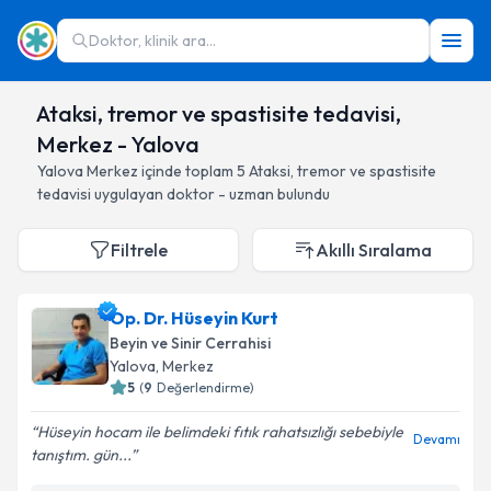
Doktor, klinik ara...
Ataksi, tremor ve spastisite tedavisi,
Merkez - Yalova
Yalova
Merkez
içinde toplam
5
Ataksi, tremor ve spastisite
tedavisi
uygulayan doktor - uzman bulundu
Filtrele
Akıllı Sıralama
Op. Dr. Hüseyin Kurt
Beyin ve Sinir Cerrahisi
Yalova
, Merkez
5
(
9
Değerlendirme)
Hüseyin hocam ile belimdeki fıtık rahatsızlığı sebebiyle
Devamı
tanıştım. gün...