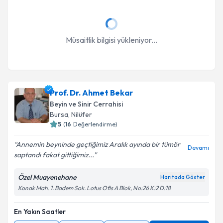
Müsaitlik bilgisi yükleniyor...
Prof. Dr. Ahmet Bekar
Beyin ve Sinir Cerrahisi
Bursa
, Nilüfer
5
(
16
Değerlendirme)
Annemin beyninde geçtiğimiz Aralık ayında bir tümör
Devamı
saptandı fakat gittiğimiz...
Özel Muayenehane
Haritada Göster
Konak Mah. 1. Badem Sok. Lotus Ofis A Blok, No:26 K:2 D:18
En Yakın Saatler