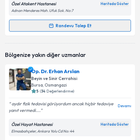
Özel Atakent Hastanesi
Haritada Göster
Adnan Menderes Mah. Ufuk Sok. No:7
Randevu Talep Et
Randevu Takvimi Talebi
Op. Dr. Hüseyin Kurt
için randevu takvimi talebi
Bölgenize yakın diğer uzmanlar
oluşturun. Size bu uzmandan randevu almanız için bir
takvim hazırlandığında e-posta ile bilgilendireceğiz.
Op. Dr. Erhan Arslan
E-posta Adresiniz
Beyin ve Sinir Cerrahisi
Bursa
, Osmangazi
5
(
34
Değerlendirme)
aydır fizik tedavisi görüyordum ancak hiçbir tedaviye
Kişisel verilerimin işlenmesine ilişkin
Aydınlatma
Devamı
yanıt vermedi....
Metni
'ni okudum ve kişisel verilerimin belirtilen
kapsamda işlenmesini kabul ediyorum.
Özel Hayat Hastanesi
Haritada Göster
Elmasbahçeler, Ankara Yolu Cd No: 44
Takvim Talebini Gönder