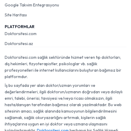
Google Takvim Entegrasyonu
Site Haritası
PLATFORMLAR
Doktorsitesi.com
Doktorsitesi.az
Doktorsitesi.com sağlık sektöründe hizmet veren tıp doktorları,
diş hekimleri, fizyoterapistler, psikologlar vb. sağlık
profesyonelleri ile internet kullanıcılarını buluşturan bağımsız bir
platformdur.
İş bu sayfada yer alan doktor/uzman yorumları ve
değerlendirmeleri, ilgili doktorun/uzmanın doğrudan veya dolaylı
emri, talebi, önerisi, tavsiyesi ve/veya ricası olmaksızın, ilgili
hasta/danışan tarafından bağımsız olarak yazılmaktadır. Bu web
sitesinin amacı, sağlık alanında kamuoyunun bilgilendirilmesini
sağlamak, sağlık okuryazarlığını artırmak, kişilerin sağlık
ihtiyaçlarına uygun en iyi doktor veya uzmana ulaşmasını
kolaylaştırmaktır.
Doktorsitesi.com
herhangi bir Sağlık Hizmeti