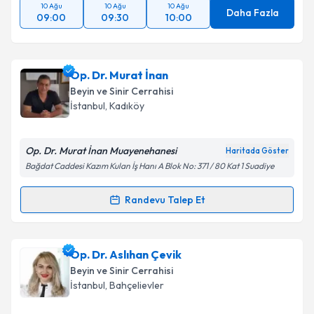
10 Ağu
10 Ağu
10 Ağu
Daha Fazla
09:00
09:30
10:00
Op. Dr. Murat İnan
Beyin ve Sinir Cerrahisi
İstanbul
, Kadıköy
Op. Dr. Murat İnan Muayenehanesi
Haritada Göster
Bağdat Caddesi Kazım Kulan İş Hanı A Blok No: 371 / 80 Kat 1 Suadiye
Randevu Talep Et
Randevu Takvimi Talebi
Op. Dr. Murat İnan
için randevu takvimi talebi
Op. Dr. Aslıhan Çevik
oluşturun. Size bu uzmandan randevu almanız için bir
Beyin ve Sinir Cerrahisi
takvim hazırlandığında e-posta ile bilgilendireceğiz.
İstanbul
, Bahçelievler
E-posta Adresiniz