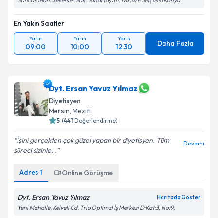
Sancak Mah. Sevenler Sok. Yanartaş Sit. No :8/F Selçuklu Konya
En Yakın Saatler
Yarın
Yarın
Yarın
Daha Fazla
09:00
10:00
12:30
Dyt. Ersan Yavuz Yılmaz
Diyetisyen
Mersin
, Mezitli
5
(
441
Değerlendirme)
İşini gerçekten çok güzel yapan bir diyetisyen. Tüm
Devamı
süreci sizinle...
Adres
1
Online Görüşme
Dyt. Ersan Yavuz Yılmaz
Haritada Göster
Yeni Mahalle, Kelveli Cd. Tria Optimal İş Merkezi D:Kat:3, No:9,