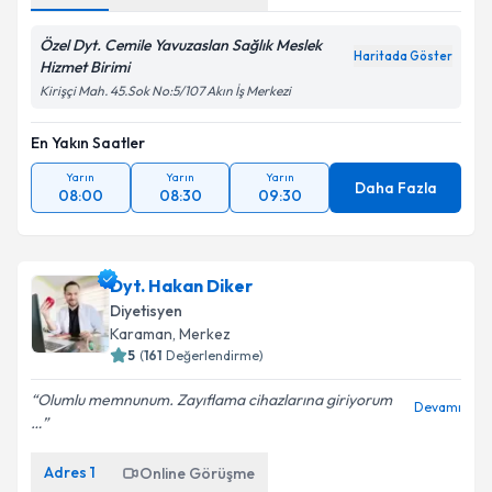
Özel Dyt. Cemile Yavuzaslan Sağlık Meslek
Haritada Göster
Hizmet Birimi
Kirişçi Mah. 45.Sok No:5/107 Akın İş Merkezi
En Yakın Saatler
Yarın
Yarın
Yarın
Daha Fazla
08:00
08:30
09:30
Dyt. Hakan Diker
Diyetisyen
Karaman
, Merkez
5
(
161
Değerlendirme)
Olumlu memnunum. Zayıflama cihazlarına giriyorum
Devamı
…
Adres
1
Online Görüşme