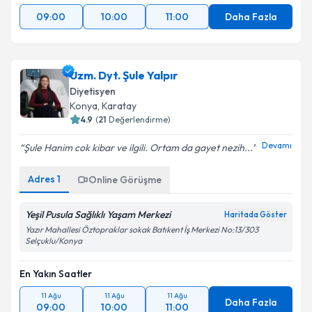
09:00
10:00
11:00
Daha Fazla
Uzm. Dyt. Şule Yalpır
Diyetisyen
Konya
, Karatay
4.9
(
21
Değerlendirme)
Devamı
Şule Hanim cok kibar ve ilgili. Ortam da gayet nezih...
Adres
1
Online Görüşme
Yeşil Pusula Sağlıklı Yaşam Merkezi
Haritada Göster
Yazır Mahallesi Öztopraklar sokak Batıkent İş Merkezi No:13/303
Selçuklu/Konya
En Yakın Saatler
11 Ağu
11 Ağu
11 Ağu
Daha Fazla
09:00
10:00
11:00