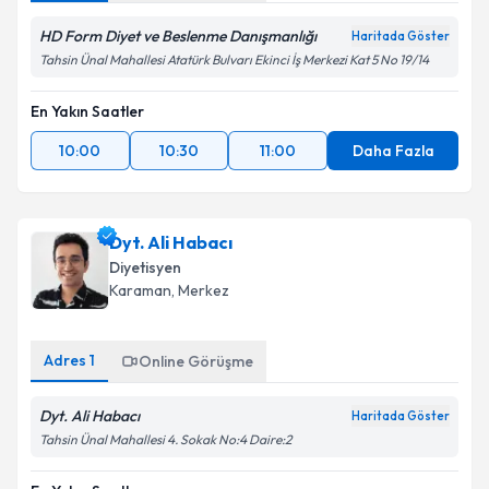
HD Form Diyet ve Beslenme Danışmanlığı
Haritada Göster
Tahsin Ünal Mahallesi Atatürk Bulvarı Ekinci İş Merkezi Kat 5 No 19/14
En Yakın Saatler
10:00
10:30
11:00
Daha Fazla
Dyt. Ali Habacı
Diyetisyen
Karaman
, Merkez
Adres
1
Online Görüşme
Dyt. Ali Habacı
Haritada Göster
Tahsin Ünal Mahallesi 4. Sokak No:4 Daire:2