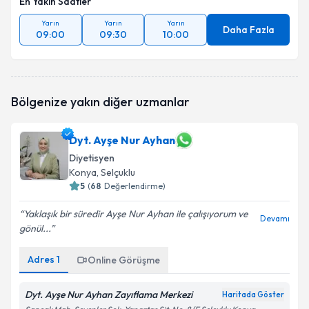
En Yakın Saatler
Yarın
Yarın
Yarın
Daha Fazla
09:00
09:30
10:00
Bölgenize yakın diğer uzmanlar
Dyt. Ayşe Nur Ayhan
Diyetisyen
Konya
, Selçuklu
5
(
68
Değerlendirme)
Yaklaşık bir süredir Ayşe Nur Ayhan ile çalışıyorum ve
Devamı
gönül...
Adres
1
Online Görüşme
Dyt. Ayşe Nur Ayhan Zayıflama Merkezi
Haritada Göster