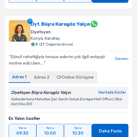
Dyt. Büşra Karagöz Yalçın
Diyetisyen
Konya
, Karatay
5
(
27
Değerlendirme)
Gönül rahatlığıyla tavsiye ederim çok ilgili anlayışlı
Devamı
motive edici ben...
Adres
1
Adres
2
Online Görüşme
Diyetisyen Büşra Karagöz Yalçın
Haritada Göster
Kalenderhane Mahallesi Şair Senihi Sokak Enntepe Mall Office C Blok
Kat:3 No:305
En Yakın Saatler
Yarın
Yarın
Yarın
Daha Fazla
09:30
10:00
10:30