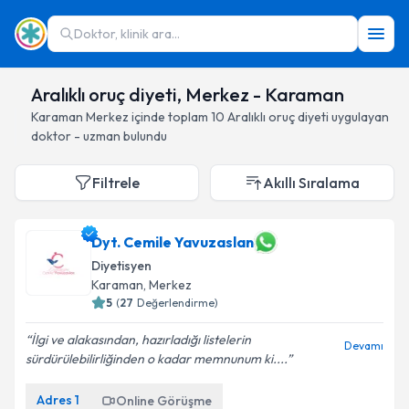
Doktor, klinik ara...
Aralıklı oruç diyeti, Merkez - Karaman
Karaman
Merkez
içinde toplam
10
Aralıklı oruç diyeti
uygulayan
doktor - uzman bulundu
Filtrele
Akıllı Sıralama
Dyt. Cemile Yavuzaslan
Diyetisyen
Karaman
, Merkez
5
(
27
Değerlendirme)
İlgi ve alakasından, hazırladığı listelerin
Devamı
sürdürülebilirliğinden o kadar memnunum ki....
Adres
1
Online Görüşme