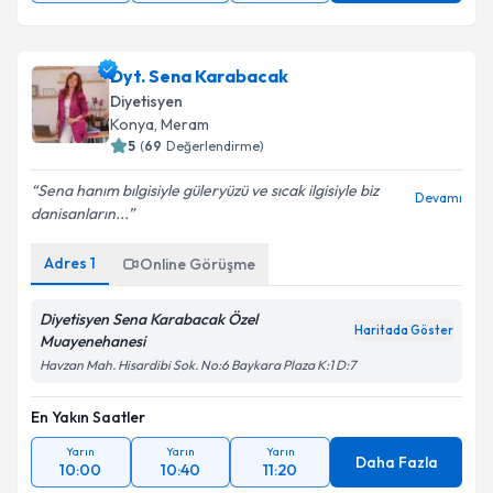
Dyt. Sena Karabacak
Diyetisyen
Konya
, Meram
5
(
69
Değerlendirme)
Sena hanım bılgisiyle güleryüzü ve sıcak ilgisiyle biz
Devamı
danisanların...
Adres
1
Online Görüşme
Diyetisyen Sena Karabacak Özel
Haritada Göster
Muayenehanesi
Havzan Mah. Hisardibi Sok. No:6 Baykara Plaza K:1 D:7
En Yakın Saatler
Yarın
Yarın
Yarın
Daha Fazla
10:00
10:40
11:20