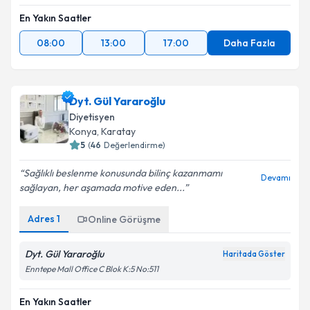
En Yakın Saatler
08:00
13:00
17:00
Daha Fazla
Dyt. Gül Yararoğlu
Diyetisyen
Konya
, Karatay
5
(
46
Değerlendirme)
Sağlıklı beslenme konusunda bilinç kazanmamı
Devamı
sağlayan, her aşamada motive eden...
Adres
1
Online Görüşme
Dyt. Gül Yararoğlu
Haritada Göster
Enntepe Mall Office C Blok K:5 No:511
En Yakın Saatler