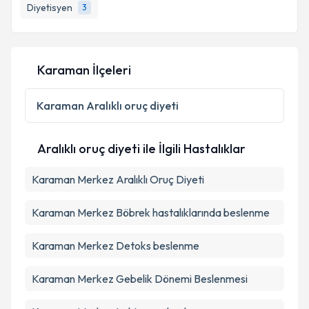
Diyetisyen
3
Kişisel verilerimin işlenmesine ilişkin
Aydınlatma
Karaman İlçeleri
Metni
'ni okudum ve kişisel verilerimin belirtilen
kapsamda işlenmesini kabul ediyorum.
Karaman
Aralıklı oruç diyeti
Takvim Talebini Gönder
Aralıklı oruç diyeti ile İlgili Hastalıklar
Karaman Merkez Aralıklı Oruç Diyeti
Karaman Merkez Böbrek hastalıklarında beslenme
Karaman Merkez Detoks beslenme
Karaman Merkez Gebelik Dönemi Beslenmesi