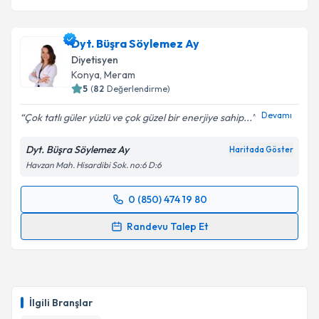
Dyt. Büşra Söylemez Ay
Diyetisyen
Konya
, Meram
5
(
82
Değerlendirme)
Devamı
Çok tatlı güler yüzlü ve çok güzel bir enerjiye sahip...
Dyt. Büşra Söylemez Ay
Haritada Göster
Havzan Mah. Hisardibi Sok. no:6 D:6
0 (850) 474 19 80
Randevu Takvimi Talebi
Randevu Talep Et
Dyt. Büşra Söylemez Ay
için randevu takvimi talebi
oluşturun. Size bu uzmandan randevu almanız için bir
takvim hazırlandığında e-posta ile bilgilendireceğiz.
İlgili Branşlar
E-posta Adresiniz