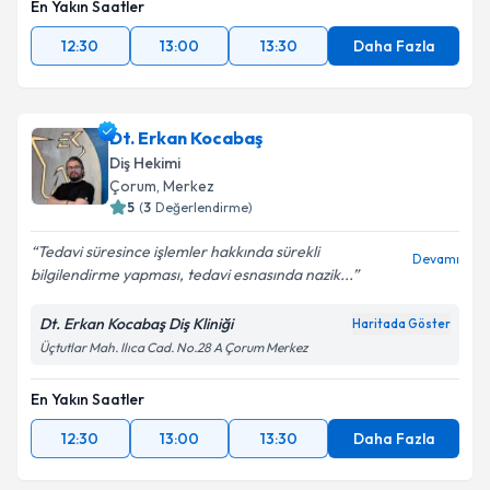
En Yakın Saatler
12:30
13:00
13:30
Daha Fazla
Dt. Erkan Kocabaş
Diş Hekimi
Çorum
, Merkez
5
(
3
Değerlendirme)
Tedavi süresince işlemler hakkında sürekli
Devamı
bilgilendirme yapması, tedavi esnasında nazik...
Dt. Erkan Kocabaş Diş Kliniği
Haritada Göster
Üçtutlar Mah. Ilıca Cad. No.28 A Çorum Merkez
En Yakın Saatler
12:30
13:00
13:30
Daha Fazla