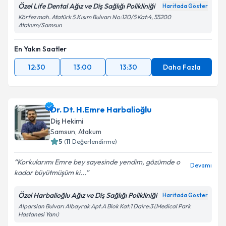
Özel Life Dental Ağız ve Diş Sağlığı Polikliniği
Haritada Göster
Körfez mah. Atatürk 5.Kısım Bulvarı No:120/5 Kat:4, 55200
Atakum/Samsun
En Yakın Saatler
12:30
13:00
13:30
Daha Fazla
Dr. Dt. H.Emre Harbalioğlu
Diş Hekimi
Samsun
, Atakum
5
(
11
Değerlendirme)
Korkularımı Emre bey sayesinde yendim, gözümde o
Devamı
kadar büyütmüşüm ki...
Özel Harbalioğlu Ağız ve Diş Sağlığı Polikliniği
Haritada Göster
Alparslan Bulvarı Albayrak Apt.A Blok Kat:1 Daire:3 (Medical Park
Hastanesi Yanı)