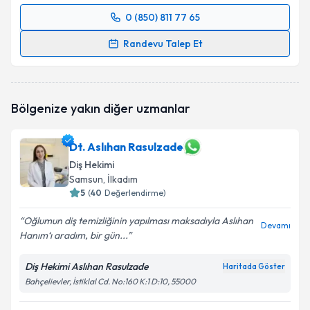
0 (850) 811 77 65
Randevu Takvimi Talebi
Randevu Talep Et
Dr. Dt. H.Emre Harbalioğlu
için randevu takvimi
talebi oluşturun. Size bu uzmandan randevu almanız
için bir takvim hazırlandığında e-posta ile
Bölgenize yakın diğer uzmanlar
bilgilendireceğiz.
E-posta Adresiniz
Dt. Aslıhan Rasulzade
Diş Hekimi
Samsun
, İlkadım
5
(
40
Değerlendirme)
Kişisel verilerimin işlenmesine ilişkin
Aydınlatma
Oğlumun diş temizliğinin yapılması maksadıyla Aslıhan
Metni
'ni okudum ve kişisel verilerimin belirtilen
Devamı
Hanım‘ı aradım, bir gün...
kapsamda işlenmesini kabul ediyorum.
Diş Hekimi Aslıhan Rasulzade
Haritada Göster
Takvim Talebini Gönder
Bahçelievler, İstiklal Cd. No:160 K:1 D:10, 55000