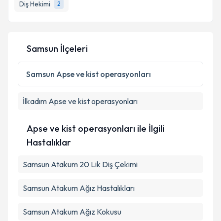
Diş Hekimi
2
E-posta Adresiniz
Samsun İlçeleri
Kişisel verilerimin işlenmesine ilişkin
Aydınlatma
Metni
'ni okudum ve kişisel verilerimin belirtilen
Samsun
Apse ve kist operasyonları
kapsamda işlenmesini kabul ediyorum.
İlkadım
Apse ve kist operasyonları
Takvim Talebini Gönder
Apse ve kist operasyonları ile İlgili
Hastalıklar
Samsun Atakum 20 Lik Diş Çekimi
Samsun Atakum Ağız Hastalıkları
Samsun Atakum Ağız Kokusu