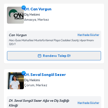
Dt. Can Vurgun
Diş Hekimi
Amasya
, Merkez
Can Vurgun
Haritada Göster
Hacı İlyas Mahallesi Mustafa Kemal Paşa Caddesi Saatçi Apartmanı
120/1
Randevu Talep Et
Randevu Takvimi Talebi
Dt. Can Vurgun
için randevu takvimi talebi oluşturun.
Dt. Seval Songül Sezer
Size bu uzmandan randevu almanız için bir takvim
Diş Hekimi
hazırlandığında e-posta ile bilgilendireceğiz.
Çorum
, Merkez
E-posta Adresiniz
Dt. Seval Songül Sezer Ağız ve Diş Sağlığı
Haritada Göster
Kliniği