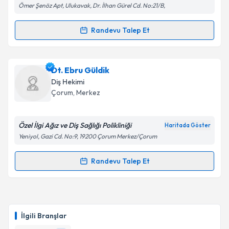
Ömer Şenöz Apt, Ulukavak, Dr. İlhan Gürel Cd. No:21/B,
Kişisel verilerimin işlenmesine ilişkin
Aydınlatma
Metni
'ni okudum ve kişisel verilerimin belirtilen
Randevu Talep Et
Randevu Takvimi Talebi
kapsamda işlenmesini kabul ediyorum.
Dt. Seval Songül Sezer
için randevu takvimi talebi
Dt. Ebru Güldik
Takvim Talebini Gönder
oluşturun. Size bu uzmandan randevu almanız için bir
Diş Hekimi
takvim hazırlandığında e-posta ile bilgilendireceğiz.
Çorum
, Merkez
E-posta Adresiniz
Özel İlgi Ağız ve Diş Sağlığı Polikliniği
Haritada Göster
Yeniyol, Gazi Cd. No:9, 19200 Çorum Merkez/Çorum
Kişisel verilerimin işlenmesine ilişkin
Aydınlatma
Randevu Talep Et
Randevu Takvimi Talebi
Metni
'ni okudum ve kişisel verilerimin belirtilen
kapsamda işlenmesini kabul ediyorum.
Dt. Ebru Güldik
için randevu takvimi talebi oluşturun.
Size bu uzmandan randevu almanız için bir takvim
Takvim Talebini Gönder
İlgili Branşlar
hazırlandığında e-posta ile bilgilendireceğiz.