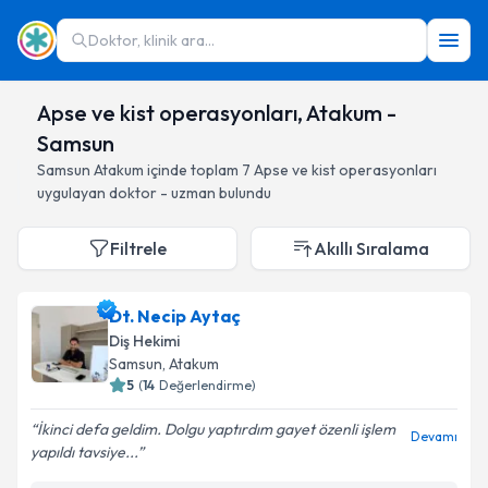
Doktor, klinik ara...
Apse ve kist operasyonları, Atakum -
Samsun
Samsun
Atakum
içinde toplam
7
Apse ve kist operasyonları
uygulayan doktor - uzman bulundu
Filtrele
Akıllı Sıralama
Dt. Necip Aytaç
Diş Hekimi
Samsun
, Atakum
5
(
14
Değerlendirme)
İkinci defa geldim. Dolgu yaptırdım gayet özenli işlem
Devamı
yapıldı tavsiye...