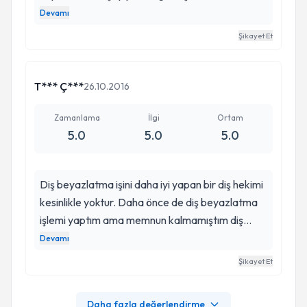
biteli 2 hafta kadar olacak ve çok memnunum.
Devamı
İşlemler sırasında dikkatli olan Emre beyin eli de
Şikayet Et
çok hafif. Sağolsun artık rahat rahat yemek
yiyorum. Teşekkürler Emre bey..
T*** Ç***
26.10.2016
Zamanlama
İlgi
Ortam
5.0
5.0
5.0
Diş beyazlatma işini daha iyi yapan bir diş hekimi
kesinlikle yoktur. Daha önce de diş beyazlatma
işlemi yaptım ama memnun kalmamıştım diş
hekimi Hakkı Emre Bey sağolsun istediğim gibi
Devamı
oldu. Diş beyazlatma işlemi bittikten 2 sene
Şikayet Et
sonra da diş dolgusu için gittim ve ondan da çok
memnun kalmıştım. Tam 3 adet dolgu yaptırdım
Daha fazla değerlendirme