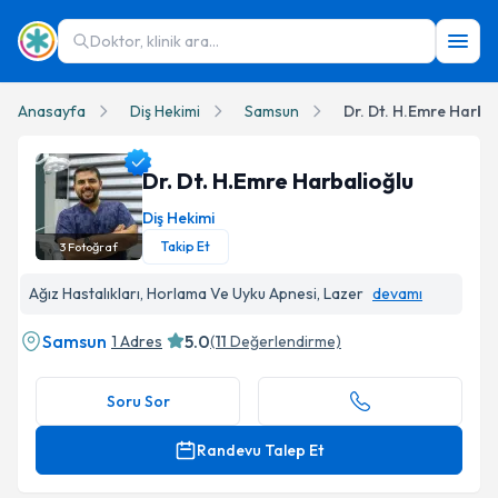
Doktor, klinik ara...
Anasayfa
Diş Hekimi
Samsun
Dr. Dt. H.Emre Harbal
Dr. Dt. H.Emre Harbalioğlu
Diş Hekimi
Takip Et
3
Fotoğraf
Dr. Dt. H.Emre Harbalioğlu Profil Fotoğrafı
Ağız Hastalıkları, Horlama Ve Uyku Apnesi, Lazer
devamı
Samsun
5.0
1 Adres
(
11
Değerlendirme)
Soru Sor
Randevu Talep Et