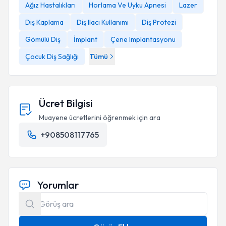
Ağız Hastalıkları
Horlama Ve Uyku Apnesi
Lazer
Diş Kaplama
Diş Ilacı Kullanımı
Diş Protezi
Gömülü Diş
İmplant
Çene Implantasyonu
Çocuk Diş Sağlığı
Tümü
Ücret Bilgisi
Muayene ücretlerini öğrenmek için ara
+908508117765
Yorumlar