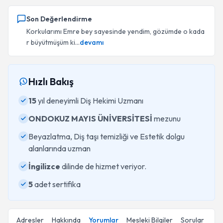
Son Değerlendirme
Korkularımı Emre bey sayesinde yendim, gözümde o kada
r büyütmüşüm ki...
devamı
Hızlı Bakış
15
yıl deneyimli Diş Hekimi Uzmanı
ONDOKUZ MAYIS ÜNİVERSİTESİ
mezunu
Beyazlatma, Diş taşı temizliği ve Estetik dolgu
alanlarında uzman
İngilizce
dilinde de hizmet veriyor.
5
adet sertifika
Adresler
Hakkında
Yorumlar
Mesleki Bilgiler
Sorular