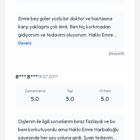
Emre bey güler yüzlü bir doktor ve hastasına
karşı yaklaşımı çok ılımlı. Ben hiç korkmadan
gidiyorum ve tedavimi oluyorum. Hakkı Emre
Harbalioğlunu herkese gözüm kapalı tavsiye
Devamı
ediyorum. Dişleriniz ile ilgili sorunlaru en hızlı ve
Şikayet Et
sağlam şekilde Emre beyin tedavi edeceğine
eminim. Bende çok teşekkür ediyorum.
B*** B***
19.07.2017
Zamanlama
İlgi
Ortam
5.0
5.0
5.0
Dişlerim ile ilgili sorunlarım biraz fazlaydı ve bu
beni korkutuyordu ama Hakkı Emre Harbalioğlu
sayesinde her şey yoluna girdi. Şuan tedavim