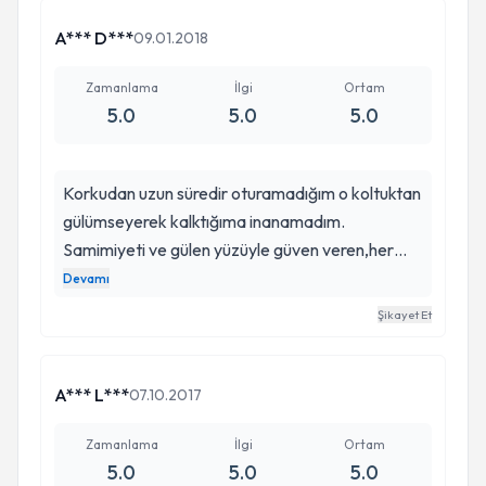
A*** D***
09.01.2018
Zamanlama
İlgi
Ortam
5.0
5.0
5.0
Korkudan uzun süredir oturamadığım o koltuktan
gülümseyerek kalktığıma inanamadım.
Samimiyeti ve gülen yüzüyle güven veren,her
aşamada beni bilgilendiren doktorumu kesinlikle
Devamı
tavsiye ederim. Ayrıca iğne korkusu olan biri
Şikayet Et
olarak söylüyorum; o iğneyi hangi arada yaptı
anlayamadım? Herşey için teşekkürler Emre Bey
A*** L***
07.10.2017
Zamanlama
İlgi
Ortam
5.0
5.0
5.0