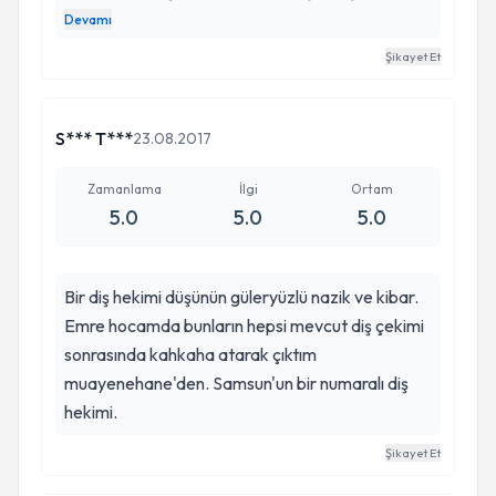
olmamış gibi çok memnunum. Hiç bir şikayetim
Devamı
olmadı. Emeğine sağlık. Herkese de tavsiye
Şikayet Et
ettiğim bir hekim. Emre bey ve Nurcan hanıma
herşey için tekrar çok teşekkürler.
S*** T***
23.08.2017
Zamanlama
İlgi
Ortam
5.0
5.0
5.0
Bir diş hekimi düşünün güleryüzlü nazik ve kibar.
Emre hocamda bunların hepsi mevcut diş çekimi
sonrasında kahkaha atarak çıktım
muayenehane'den. Samsun'un bir numaralı diş
hekimi.
Şikayet Et