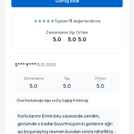
Görüş Ekle
★
★
★
★
★
Toplam
11
değerlendirme
Zamanlama
İlgi
Ortam
5.0
5.0
5.0
S*** Y***
13.10.2025
Zamanlama
İlgi
Ortam
5.0
5.0
5.0
Özel Harbalioğlu Ağız ve Diş Sağlığı Polikliniği
Korkularımı Emre bey sayesinde yendim,
gözümde o kadar büyütmüşüm ki günlerce ağrı
acı boşunaymış resmen bundan sonra rahatlıkla o