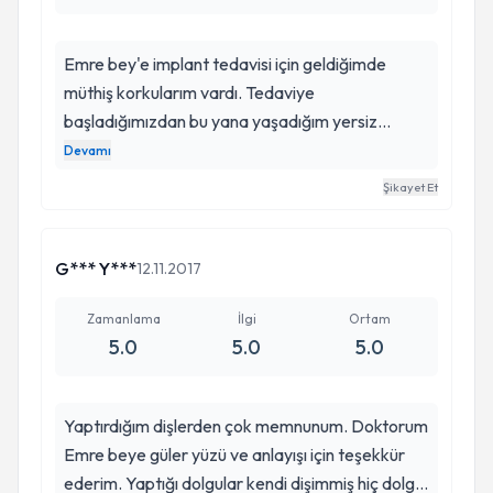
Emre bey'e implant tedavisi için geldiğimde
müthiş korkularım vardı. Tedaviye
başladığımızdan bu yana yaşadığım yersiz
korkularıma şimdi gülüyorum. Hiç ama hiç
Devamı
korktuğum gibi olmadı. Ne bir ağrı nede tedavi
Şikayet Et
sonrası bir ağrım olmadı. Kendisine çok teşekkür
ediyorum. İyi ki size tedavi oldum :) ( (Çok
rahatlatan bir diş hekimi)
G*** Y***
12.11.2017
Zamanlama
İlgi
Ortam
5.0
5.0
5.0
Yaptırdığım dişlerden çok memnunum. Doktorum
Emre beye güler yüzü ve anlayışı için teşekkür
ederim. Yaptığı dolgular kendi dişimmiş hiç dolgu