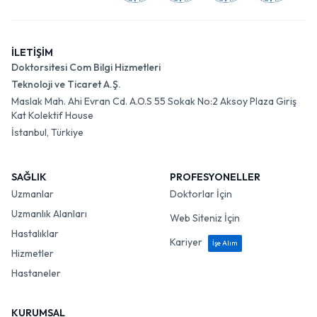
İLETİŞİM
Doktorsitesi Com Bilgi Hizmetleri
Teknoloji ve Ticaret A.Ş.
Maslak Mah. Ahi Evran Cd. A.O.S 55 Sokak No:2 Aksoy Plaza Giriş
Kat Kolektif House
İstanbul, Türkiye
SAĞLIK
PROFESYONELLER
Uzmanlar
Doktorlar İçin
Uzmanlık Alanları
Web Siteniz İçin
Hastalıklar
Kariyer
İşe Alım
Hizmetler
Hastaneler
KURUMSAL