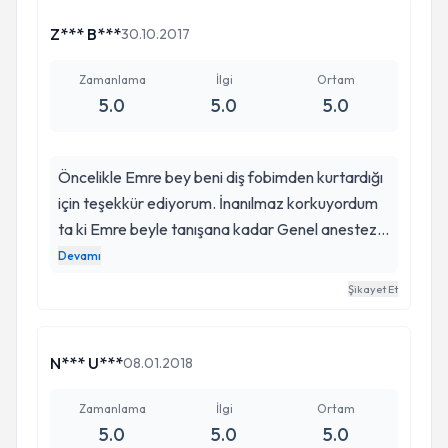
ilgiden çok memnun kaldım. Dişlerimle ilgili
yaşadığım tüm endişeleri giderdi ve gerçekten
Z*** B***
30.10.2017
güler yüzlü bir hizmet sundu. Eğer diş hekimi
arayışındaysanız, kesinlikle tavsiye ederim.
Zamanlama
İlgi
Ortam
5.0
5.0
5.0
Öncelikle Emre bey beni diş fobimden kurtardığı
için teşekkür ediyorum. İnanılmaz korkuyordum
ta ki Emre beyle tanışana kadar Genel anestezi
ile bu durumdan kurtuldum, uyandığımda çok acı
Devamı
çekeceğimi düşünmüştüm ama yanıldım ara ara
Şikayet Et
ağrılara maruz kalsamda diş hekimim acılarıma
son verdi. Emre beye çok teşekkür ediyorum.
Onca yıl boş yere diş ağrısı çekmişim kendime
N*** U***
08.01.2018
çok kızıyorum. Sevgilerimle..
Zamanlama
İlgi
Ortam
5.0
5.0
5.0