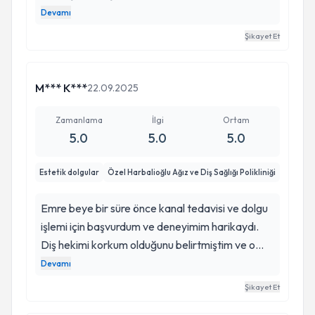
koltuğa oturabileceksem Emre hocamın desteği
Devamı
sayesinde çürük dişlerimi de kurtarmak adına
Şikayet Et
elinden geleni yaptı çekmek yerine alternatif
yöntemleri zorladı bu bile çok değerliydi Allah
razı olsun.
M*** K***
22.09.2025
Zamanlama
İlgi
Ortam
5.0
5.0
5.0
Estetik dolgular
Özel Harbalioğlu Ağız ve Diş Sağlığı Polikliniği
Emre beye bir süre önce kanal tedavisi ve dolgu
işlemi için başvurdum ve deneyimim harikaydı.
Diş hekimi korkum olduğunu belirtmiştim ve o
kadar nazik, sabırlı ve profesyonel bir yaklaşım
Devamı
sergiledi ki, işlemler boyunca rahat ettim. Hem
Şikayet Et
tedavi süreci hem de sonrasında gösterdiği