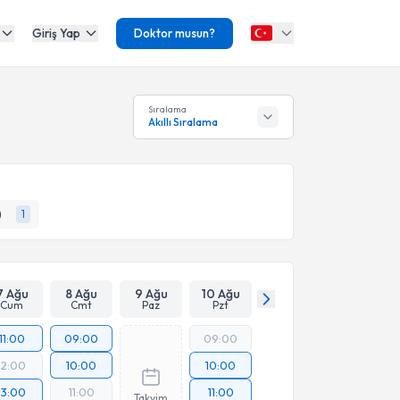
Giriş Yap
Doktor musun?
Sıralama
Akıllı Sıralama
)
1
7 Ağu
8 Ağu
9 Ağu
10 Ağu
Cum
Cmt
Paz
Pzt
11:00
09:00
09:00
12:00
10:00
10:00
13:00
11:00
11:00
Takvim