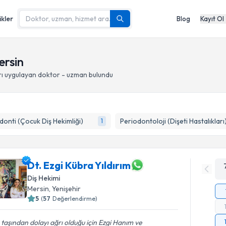
ikler
Blog
Kayıt Ol
ersin
ı
uygulayan doktor - uzman bulundu
onti (Çocuk Diş Hekimliği)
Periodontoloji (Dişeti Hastalıkları
1
Dt. Ezgi Kübra Yıldırım
Diş Hekimi
Mersin
, Yenişehir
5
(
57
Değerlendirme)
 taşından dolayı ağrı olduğu için Ezgi Hanım ve