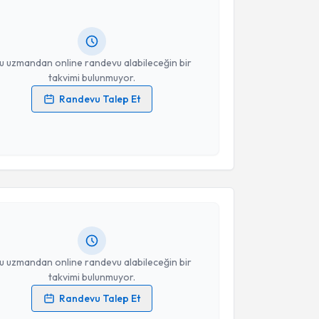
ndevu almanız için bir takvim hazırlandığında e-
lgilendireceğiz.
resiniz
u uzmandan online randevu alabileceğin bir
takvimi bulunmuyor.
Randevu Talep Et
 verilerimin işlenmesine ilişkin
Aydınlatma Metni
'ni
 ve kişisel verilerimin belirtilen kapsamda
akvimi Talebi
esini kabul ediyorum.
Takvim Talebini Gönder
t Öztürkoğlu
için randevu takvimi talebi oluşturun.
andan randevu almanız için bir takvim
ında e-posta ile bilgilendireceğiz.
resiniz
u uzmandan online randevu alabileceğin bir
takvimi bulunmuyor.
Randevu Talep Et
 verilerimin işlenmesine ilişkin
Aydınlatma Metni
'ni