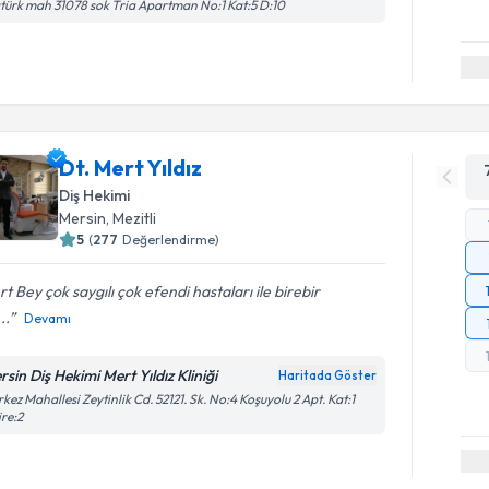
türk mah 31078 sok Tria Apartman No:1 Kat:5 D:10
Dt. Mert Yıldız
Diş Hekimi
Mersin
, Mezitli
5
(
277
Değerlendirme)
t Bey çok saygılı çok efendi hastaları ile birebir
...
Devamı
rsin Diş Hekimi Mert Yıldız Kliniği
Haritada Göster
kez Mahallesi Zeytinlik Cd. 52121. Sk. No:4 Koşuyolu 2 Apt. Kat:1
re:2