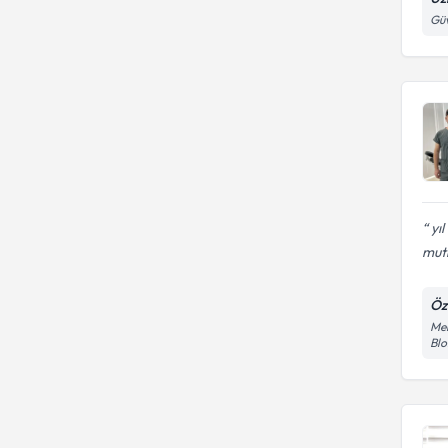
Güv
yıl
mutl
Öz
Men
Bl