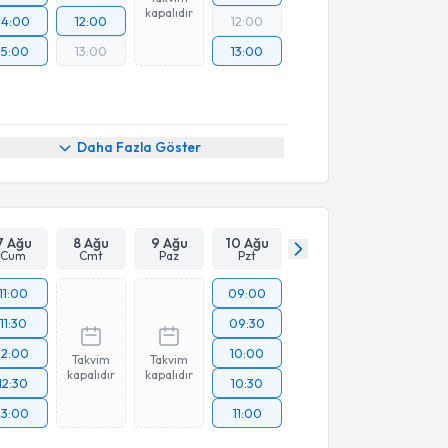
kapalıdır
14:00
12:00
12:00
15:00
13:00
13:00
Daha Fazla Göster
7 Ağu
8 Ağu
9 Ağu
10 Ağu
Cum
Cmt
Paz
Pzt
11:00
09:00
11:30
09:30
12:00
10:00
Takvim
Takvim
kapalıdır
kapalıdır
12:30
10:30
13:00
11:00