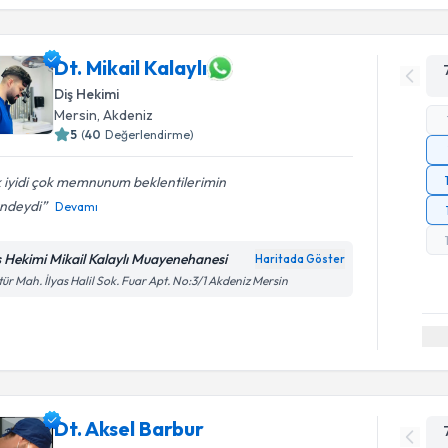
Dt. Mikail Kalaylı
Diş Hekimi
Mersin
, Akdeniz
5
(
40
Değerlendirme)
 iyidi çok memnunum beklentilerimin
ündeydi
Devamı
ş Hekimi Mikail Kalaylı Muayenehanesi
Haritada Göster
tür Mah. İlyas Halil Sok. Fuar Apt. No:3/1 Akdeniz Mersin
Dt. Aksel Barbur