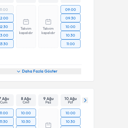
11:00
09:00
12:00
09:30
12:30
10:00
Takvim
Takvim
kapalıdır
kapalıdır
13:00
10:30
13:30
11:00
Daha Fazla Göster
7 Ağu
8 Ağu
9 Ağu
10 Ağu
Cum
Cmt
Paz
Pzt
11:00
10:00
10:00
11:30
10:30
10:30