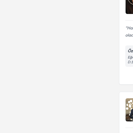
Ha
olac
Öze
Eğr
D.S