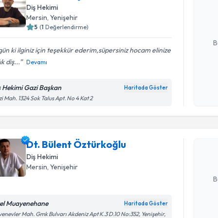
uzmandan ra
Diş Hekimi
posta ile bi
Mersin
, Yenişehir
5
(
1
Değerlendirme)
E-posta Ad
B
ün ki ilginiz için teşekkür ederim,süpersiniz hocam elinize
k diş...
Devamı
Kişisel
okudum
ş Hekimi Gazi Başkan
Haritada Göster
Randevu T
işlenm
i Mah. 1324 Sok Talus Apt. No 4 Kat 2
Dt. Bülen
Size bu uzm
Dt. Bülent Öztürkoğlu
hazırlandığ
Diş Hekimi
E-posta Ad
Mersin
, Yenişehir
B
el Muayenehane
Haritada Göster
Kişisel
enevler Mah. Gmk Bulvarı Akdeniz Apt K.3 D.10 No:352, Yenişehir,