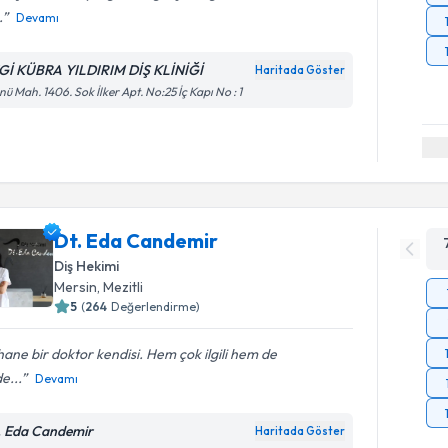
.
Devamı
Gİ KÜBRA YILDIRIM DİŞ KLİNİĞİ
Haritada Göster
nü Mah. 1406. Sok İlker Apt. No:25 İç Kapı No : 1
Dt. Eda Candemir
Diş Hekimi
Mersin
, Mezitli
5
(
264
Değerlendirme)
ane bir doktor kendisi. Hem çok ilgili hem de
de...
Devamı
. Eda Candemir
Haritada Göster