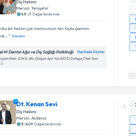
Diş Hekimi
Mersin
, Yenişehir
4.9
(
7
Değerlendirme)
rika bir hekim çok memnunum ten fazla işlemim
ak...
Devamı
l M Dental Ağız ve Diş Sağlığı Polikliniği
Haritada Göster
içam Mah. G.M.K. Blv. Gülşah Apt. No:537/D Sultaşa Oteli Yanı
.İ.
Dt. Kenan Sevi
Diş Hekimi
Mersin
, Akdeniz
5
(
409
Değerlendirme)