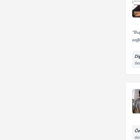
Bug
sağlı
Di
Gaz
Öz
Güv