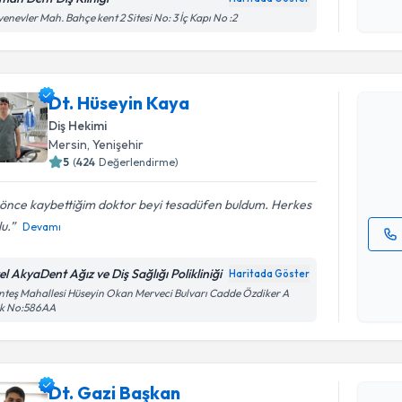
işlenm
enevler Mah. Bahçe kent 2 Sitesi No: 3 İç Kapı No :2
Randevu T
Dt. Hüseyin Kaya
Dt. Hüsey
uzmandan ra
Diş Hekimi
posta ile bi
Mersin
, Yenişehir
5
(
424
Değerlendirme)
E-posta Ad
 önce kaybettiğim doktor beyi tesadüfen buldum. Herkes
u.
Devamı
Kişisel
el AkyaDent Ağız ve Diş Sağlığı Polikliniği
Haritada Göster
okudum
teş Mahallesi Hüseyin Okan Merveci Bulvarı Cadde Özdiker A
işlenm
ok No:586AA
Randevu T
Dt. Gazi 
Dt. Gazi Başkan