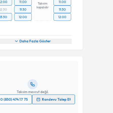
12:00
11:00
11:00
Takvim
kapalıdır
12:30
11:30
11:30
13:30
12:00
12:00
Daha Fazla Göster
akvimi Talebi
Dt. Özge Acar
için randevu takvimi talebi oluşturun.
andan randevu almanız için bir takvim
ında e-posta ile bilgilendireceğiz.
resiniz
Takvim mevcut değil.
0 (850) 474 17 75
Randevu Talep Et
 verilerimin işlenmesine ilişkin
Aydınlatma Metni
'ni
 ve kişisel verilerimin belirtilen kapsamda