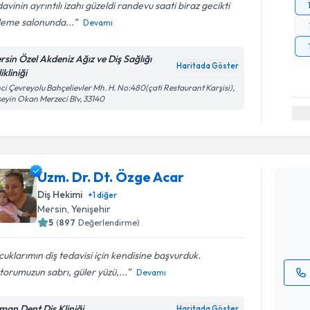
avinin ayrıntılı izahı güzeldi randevu saati biraz gecikti
leme salonunda...
Devamı
rsin Özel Akdeniz Ağız ve Diş Sağlığı
Haritada Göster
ikliniği
nci Çevreyolu Bahçelievler Mh. H. No:480(çati Restaurant Karşisi),
eyin Okan Merzeci Blv, 33140
Randevu T
Uzm. Dr. 
Uzm. Dr. Dt. Özge Acar
Size bu uzm
Diş Hekimi
+
1
diğer
hazırlandığ
Mersin
, Yenişehir
5
(
897
Değerlendirme)
E-posta Ad
uklarımın diş tedavisi için kendisine başvurduk.
orumuzun sabrı, güler yüzü,...
Devamı
Kişisel
okudum
man Dent Diş Kliniği
Haritada Göster