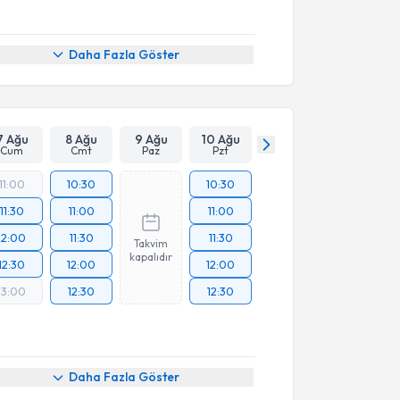
Daha Fazla Göster
7 Ağu
8 Ağu
9 Ağu
10 Ağu
Cum
Cmt
Paz
Pzt
11:00
10:30
10:30
11:30
11:00
11:00
12:00
11:30
11:30
Takvim
kapalıdır
12:30
12:00
12:00
13:00
12:30
12:30
Daha Fazla Göster