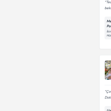
Ted
bek
Me
Pol
İki
Hüs
Çoc
Dokt
Uz