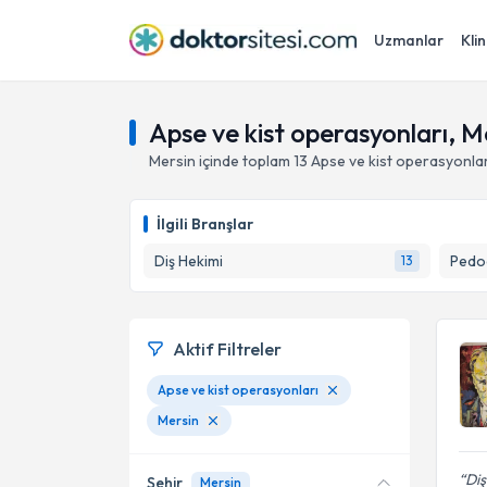
Uzmanlar
Klin
Apse ve kist operasyonları, M
Mersin
içinde toplam
13
Apse ve kist operasyonlar
İlgili Branşlar
Diş Hekimi
Pedod
13
Aktif Filtreler
Apse ve kist operasyonları
Mersin
Diş
Şehir
Mersin