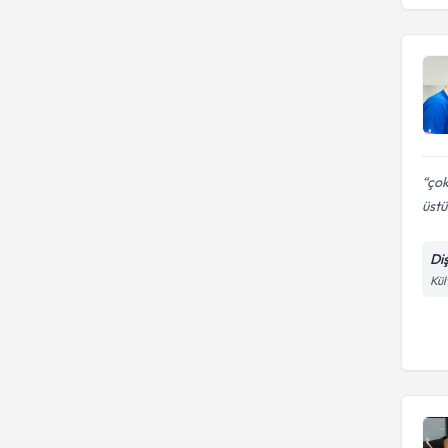
Diş Hekimliği Fakültesi
YENİ YÜZYIL ÜNİVERSİTESİ
çok
üst
Di
Kül