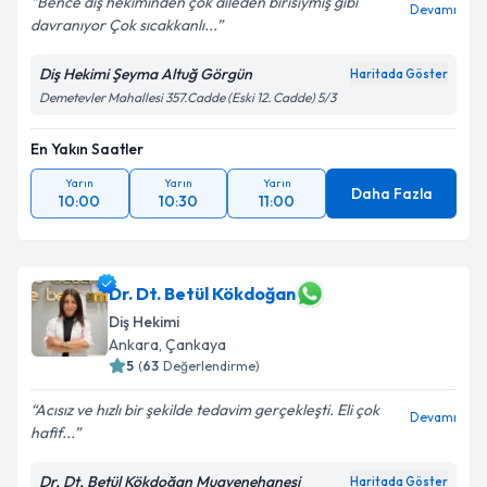
Bence diş hekiminden çok aileden birisiymiş gibi
Devamı
davranıyor Çok sıcakkanlı...
Diş Hekimi Şeyma Altuğ Görgün
Haritada Göster
Demetevler Mahallesi 357.Cadde (Eski 12. Cadde) 5/3
En Yakın Saatler
Yarın
Yarın
Yarın
Daha Fazla
10:00
10:30
11:00
Dr. Dt. Betül Kökdoğan
Diş Hekimi
Ankara
, Çankaya
5
(
63
Değerlendirme)
Acısız ve hızlı bir şekilde tedavim gerçekleşti. Eli çok
Devamı
hafif...
Dr. Dt. Betül Kökdoğan Muayenehanesi
Haritada Göster