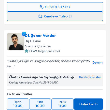
0 (850) 811 31 57
Randevu Takvimi Talebi
Randevu Talep Et
Dt. Engin Sevil
için randevu takvimi talebi oluşturun.
Size bu uzmandan randevu almanız için bir takvim
Dt. Şener Vardar
hazırlandığında e-posta ile bilgilendireceğiz.
Diş Hekimi
E-posta Adresiniz
Ankara
, Çankaya
5
(
169
Değerlendirme)
Hatasıyla ilgili ve saygılı bir doktor, tedavi süreci pratik
Devamı
ve...
Kişisel verilerimin işlenmesine ilişkin
Aydınlatma
Metni
'ni okudum ve kişisel verilerimin belirtilen
Özel Sv Dental Ağız Ve Diş Sağlığı Polikliniği
Haritada Göster
kapsamda işlenmesini kabul ediyorum.
Kızılay, Meşrutiyet Cad No:32/A 06530
En Yakın Saatler
Takvim Talebini Gönder
Yarın
Yarın
Yarın
Daha Fazla
10:00
10:30
11:00