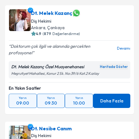
oluşturun. Size bu uzmandan randevu almanız için bir
takvim hazırlandığında e-posta ile bilgilendireceğiz.
Dt. Melek Kazanç
Diş Hekimi
E-posta Adresiniz
Ankara
, Çankaya
4.9
(
879
Değerlendirme)
Doktorum çok ilgili ve alanında gercekten
Devamı
profosyonel
Kişisel verilerimin işlenmesine ilişkin
Aydınlatma
Metni
'ni okudum ve kişisel verilerimin belirtilen
Dt. Melek Kazanç Özel Muayenehanesi
Haritada Göster
kapsamda işlenmesini kabul ediyorum.
Meşrutiyet Mahallesi, Konur 2 Sk. No:39/6 Kat.2 Kızılay
Takvim Talebini Gönder
En Yakın Saatler
Yarın
Yarın
Yarın
Daha Fazla
09:00
09:30
10:00
Dt. Nesibe Canım
Diş Hekimi