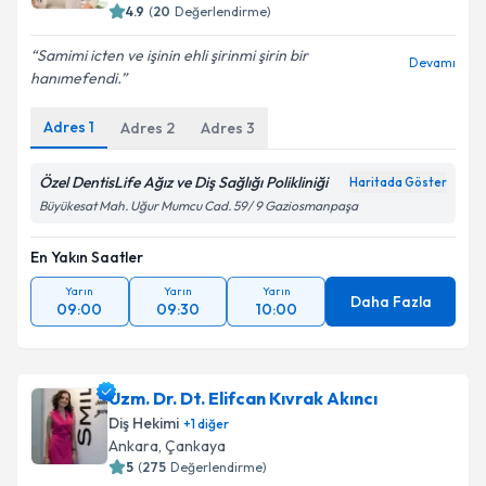
4.9
(
20
Değerlendirme)
Samimi icten ve işinin ehli şirinmi şirin bir
Devamı
hanımefendi.
Kişisel verilerimin işlenmesine ilişkin
Aydınlatma
Metni
'ni okudum ve kişisel verilerimin belirtilen
Adres
1
Adres
2
Adres
3
kapsamda işlenmesini kabul ediyorum.
Özel DentisLife Ağız ve Diş Sağlığı Polikliniği
Haritada Göster
Takvim Talebini Gönder
Büyükesat Mah. Uğur Mumcu Cad. 59/ 9 Gaziosmanpaşa
En Yakın Saatler
Yarın
Yarın
Yarın
Daha Fazla
09:00
09:30
10:00
Uzm. Dr. Dt. Elifcan Kıvrak Akıncı
Diş Hekimi
+
1
diğer
Ankara
, Çankaya
5
(
275
Değerlendirme)