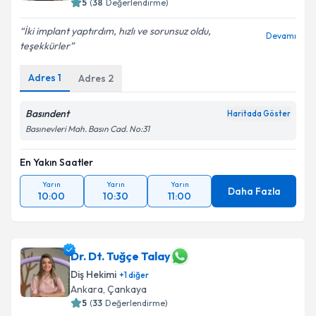
5
(
38
Değerlendirme)
İki implant yaptırdım, hızlı ve sorunsuz oldu,
Devamı
teşekkürler
Adres
1
Adres
2
Basındent
Haritada Göster
Basınevleri Mah. Basın Cad. No:31
En Yakın Saatler
Yarın
Yarın
Yarın
Daha Fazla
10:00
10:30
11:00
Dr. Dt. Tuğçe Talay
Diş Hekimi
+
1
diğer
Ankara
, Çankaya
5
(
33
Değerlendirme)