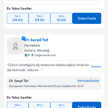
Takvim Talebini Gönder
En Yakın Saatler
Yarın
Yarın
Yarın
Daha Fazla
09:00
09:30
10:00
Dt. Serpil Tat
Diş Hekimi
Ankara
, Altındağ
5
(
8
Değerlendirme)
Gönül rahatlığıyla diş tedavinizi olabileceğiniz itinalı bir
Devamı
diş hekimidir. Ailecek...
Dt. Serpil Tat
Haritada Göster
Güneşevler Mahallesi, Mehmet Akif Ersoy Caddesi No: 10/D
En Yakın Saatler
Yarın
Yarın
Yarın
Daha Fazla