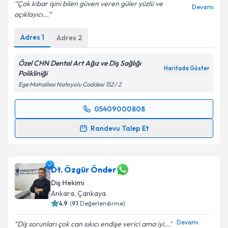
Çok kibar işini bilen güven veren güler yüzlü ve
Devamı
açıklayıcı...
Adres
1
Adres
2
Özel CHN Dental Art Ağız ve Diş Sağlığı
Haritada Göster
Polikliniği
Ege Mahallesi Natoyolu Caddesi 152 / 2
05409000808
Randevu Takvimi Talebi
Randevu Talep Et
Dt. Cihan Akpınar
için randevu takvimi talebi
oluşturun. Size bu uzmandan randevu almanız için bir
takvim hazırlandığında e-posta ile bilgilendireceğiz.
Dt. Özgür Önder
Diş Hekimi
E-posta Adresiniz
Ankara
, Çankaya
4.9
(
91
Değerlendirme)
Devamı
Diş sorunları çok can sıkıcı endişe verici ama iyi...