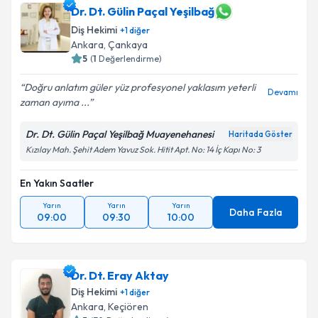
Dr. Dt. Gülin Paçal Yeşilbağ
Diş Hekimi
+
1
diğer
Ankara
, Çankaya
5
(
1
Değerlendirme)
Doğru anlatım güler yüz profesyonel yaklasım yeterli
Devamı
zaman ayıma ...
Dr. Dt. Gülin Paçal Yeşilbağ Muayenehanesi
Haritada Göster
Kızılay Mah. Şehit Adem Yavuz Sok. Hitit Apt. No: 14 İç Kapı No: 3
En Yakın Saatler
Yarın
Yarın
Yarın
Daha Fazla
09:00
09:30
10:00
Dr. Dt. Eray Aktay
Diş Hekimi
+
1
diğer
Ankara
, Keçiören