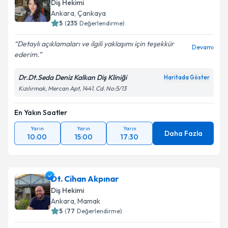
Diş Hekimi
Ankara
, Çankaya
5
(
235
Değerlendirme)
Detaylı açıklamaları ve ilgili yaklaşımı için teşekkür
Devamı
ederim.
Dr.Dt.Seda Deniz Kalkan Diş Kliniği
Haritada Göster
Kızılırmak, Mercan Apt, 1441. Cd. No:5/13
En Yakın Saatler
Yarın
Yarın
Yarın
Daha Fazla
10:00
15:00
17:30
Dt. Cihan Akpınar
Diş Hekimi
Ankara
, Mamak
5
(
77
Değerlendirme)