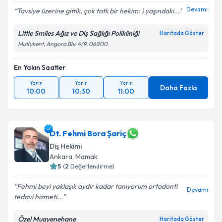
Devamı
Tavsiye üzerine gittik, çok tatlı bir hekim: ) yaşındaki...
Little Smiles Ağız ve Diş Sağlığı Polikliniği
Haritada Göster
Mutlukent, Angora Blv. 4/9, 06800
En Yakın Saatler
Yarın
Yarın
Yarın
Daha Fazla
10:00
10:30
11:00
Dt. Fehmi Bora Şariç
Diş Hekimi
Ankara
, Mamak
5
(
2
Değerlendirme)
Fehmi beyi yaklaşık aydır kadar tanıyorum ortodonti
Devamı
tedavi hizmeti...
Özel Muayenehane
Haritada Göster