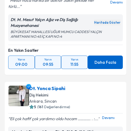
Mesut hoca harika bir doktor Sakin şekilde her
Devamı
türlü...
Dt. M. Mesut Yalçın Ağız ve Diş Sağlığı
Haritada Göster
Muayenehanesi
BÜYÜKESAT MAHALLESİ UĞUR MUMCU CADDESİ YALÇIN
APARTMANI NO:45 İÇ KAPI NO:4
En Yakın Saatler
Yarın
Yarın
Yarın
Daha Fazla
09:00
09:55
11:55
Dt. Yonca Sipahi
Diş Hekimi
Ankara
, Sincan
5
(
161
Değerlendirme)
Devamı
Eli çok hafif çok yardımcı oldu hocam …………. . :...