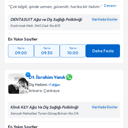
Devamı
Çok bilgili, işinde uzman, güvenilir, harika bir hekim.
DENTASUIT Ağız ve Diş Sağlığı Polikliniği
Haritada Göster
Kızılırmak Mah. 1441.Cad. No:8/E
En Yakın Saatler
Yarın
Yarın
Yarın
Daha Fazla
09:00
09:30
10:00
Dt. İbrahim Yanık
Diş Hekimi
+
1
diğer
Ankara
, Çankaya
Klinik K&Y Ağız Ve Diş Sağlığı Polikliniği
Haritada Göster
Sancak Mahallesi Turan Güneş Bulvarı No:1/A
En Yakın Saatler