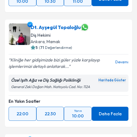
10:00
10:30
11:00
Dt. Ayşegül Topaloğlu
Diş Hekimi
Ankara
, Mamak
5
(
71
Değerlendirme)
Kliniğe her gidişimizde bizi güler yüzle karşılayıp
Devamı
işlemlerimizi detaylı anlatarak...
Özel Işıltı Ağız ve Diş Sağlığı Polikliniği
Haritada Göster
General Zeki Doğan Mah. Natoyolu Cad. No: 112A
En Yakın Saatler
Yarın
22:00
22:30
Daha Fazla
10:00