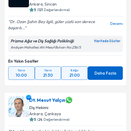
Ankara
, Sincan
5
(
121
Değerlendirme)
Dr. Ozan Şahin Bey ilgili, güler yüzlü son derece
Devamı
başarılı...
Prizma Ağız ve Diş Sağlığı Polikliniği
Haritada Göster
Andıçen Mahallesi Ahi Mesut Bulvarı No:236/S
En Yakın Saatler
Yarın
Yarın
8 Ağu
Daha Fazla
10:00
21:30
21:00
Dt. Mesut Yalçın
Diş Hekimi
Ankara
, Çankaya
5
(
24
Değerlendirme)