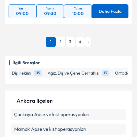
Yarın
Yarın
Yarın
Daha Fazla
09:00
09:30
10:00
1
2
3
4
›
İlgili Branşlar
Diş Hekimi
Ağız, Diş ve Çene Cerrahisi
Ortodonti (
115
13
Ankara İlçeleri
Çankaya
Apse ve kist operasyonları
Mamak
Apse ve kist operasyonları