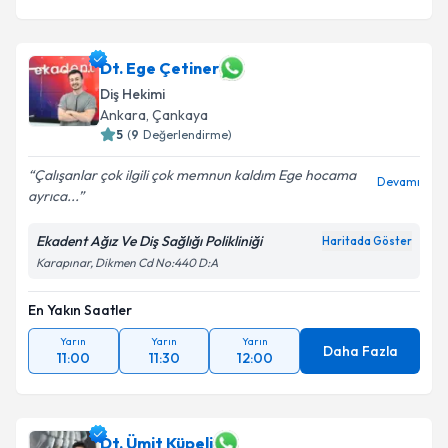
Dt. Ege Çetiner
Diş Hekimi
Ankara
, Çankaya
5
(
9
Değerlendirme)
Çalışanlar çok ilgili çok memnun kaldım Ege hocama
Devamı
ayrıca...
Ekadent Ağız Ve Diş Sağlığı Polikliniği
Haritada Göster
Karapınar, Dikmen Cd No:440 D:A
En Yakın Saatler
Yarın
Yarın
Yarın
Daha Fazla
11:00
11:30
12:00
Dt. Ümit Küpeli