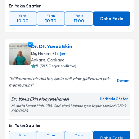
En Yakın Saatler
Yarın
Yarın
Yarın
Daha Fazla
10:00
10:30
11:00
Dr. Dt. Yavuz Ekin
Diş Hekimi
+
1
diğer
Ankara
, Çankaya
5
(
393
Değerlendirme)
Mükemmel bir doktor, işinin ehli yıldır gidiyorum çok
Devamı
memnunum
Dr. Yavuz Ekin Muayenehanesi
Haritada Göster
Mustafa Kemal Mah. 2118. Cad. No:4 Maidan İş ve Yaşam Merkezi C Blok
K:10 D:124
En Yakın Saatler
Yarın
Yarın
Yarın
Daha Fazla