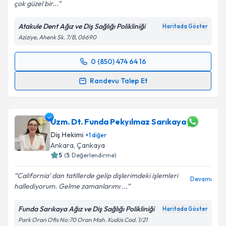
çok güzel bir...
Atakule Dent Ağız ve Diş Sağlığı Polikliniği
Haritada Göster
Aziziye, Ahenk Sk. 7/B, 06690
0 (850) 474 64 16
Randevu Takvimi Talebi
Randevu Talep Et
Dt. İrem Önder
için randevu takvimi talebi oluşturun.
Size bu uzmandan randevu almanız için bir takvim
hazırlandığında e-posta ile bilgilendireceğiz.
Uzm. Dt. Funda Pekyılmaz Sarıkaya
Diş Hekimi
+
1
diğer
E-posta Adresiniz
Ankara
, Çankaya
5
(
5
Değerlendirme)
California' dan tatillerde gelip dişlerimdeki işlemleri
Devamı
hallediyorum. Gelme zamanlarımı ...
Kişisel verilerimin işlenmesine ilişkin
Aydınlatma
Metni
'ni okudum ve kişisel verilerimin belirtilen
Funda Sarıkaya Ağız ve Diş Sağlığı Polikliniği
Haritada Göster
kapsamda işlenmesini kabul ediyorum.
Park Oran Ofis No:70 Oran Mah. Kudüs Cad. 1/21