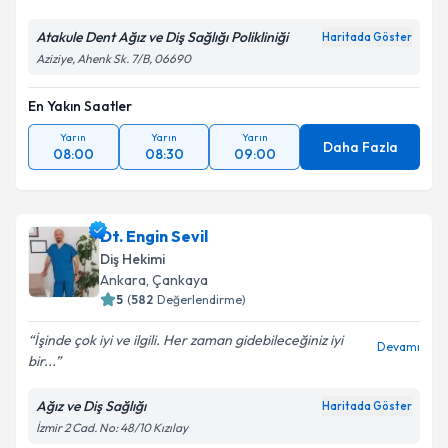
Kişisel verilerimin işlenmesine ilişkin
Aydınlatma
Atakule Dent Ağız ve Diş Sağlığı Polikliniği
Haritada Göster
Metni
'ni okudum ve kişisel verilerimin belirtilen
Aziziye, Ahenk Sk. 7/B, 06690
kapsamda işlenmesini kabul ediyorum.
En Yakın Saatler
Takvim Talebini Gönder
Yarın
Yarın
Yarın
Daha Fazla
08:00
08:30
09:00
Dt. Engin Sevil
Diş Hekimi
Ankara
, Çankaya
5
(
582
Değerlendirme)
İşinde çok iyi ve ilgili. Her zaman gidebileceğiniz iyi
Devamı
bir...
Ağız ve Diş Sağlığı
Haritada Göster
İzmir 2 Cad. No: 48/10 Kızılay