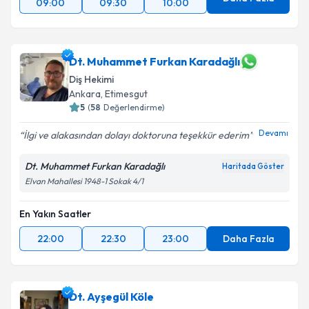
09:00
09:30
10:00
Dt. Muhammet Furkan Karadağlı
Diş Hekimi
Ankara
, Etimesgut
5
(
58
Değerlendirme)
Devamı
İlgi ve alakasından dolayı doktoruna teşekkür ederim
Dt. Muhammet Furkan Karadağlı
Haritada Göster
Elvan Mahallesi 1948-1 Sokak 4/1
En Yakın Saatler
22:00
22:30
23:00
Daha Fazla
Dt. Ayşegül Köle