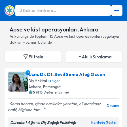
Doktor, klinik ara...
Apse ve kist operasyonları, Ankara
Ankara
içinde toplam
115
Apse ve kist operasyonları
uygulayan
doktor - uzman bulundu
Filtrele
Akıllı Sıralama
Uzm. Dr. Dt. Sevil Sema Atuğ Özcan
Diş Hekimi
+
1
diğer
Ankara
, Etimesgut
5
(
815
Değerlendirme)
Sema hocam, işinde harikalar yaratan, eli inanılmaz
Devamı
hafif, bilgisine tam...
Durudent Ağız ve Diş Sağlığı Polikliniği
Haritada Göster