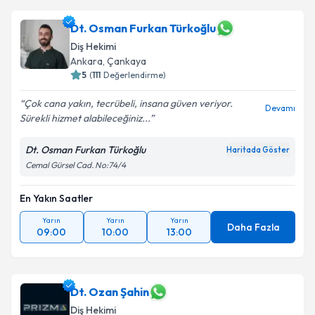
Dt. Osman Furkan Türkoğlu
Diş Hekimi
Ankara
, Çankaya
5
(
111
Değerlendirme)
Çok cana yakın, tecrübeli, insana güven veriyor.
Devamı
Sürekli hizmet alabileceğiniz...
Dt. Osman Furkan Türkoğlu
Haritada Göster
Cemal Gürsel Cad. No:74/4
En Yakın Saatler
Yarın
Yarın
Yarın
Daha Fazla
09:00
10:00
13:00
Dt. Ozan Şahin
Diş Hekimi