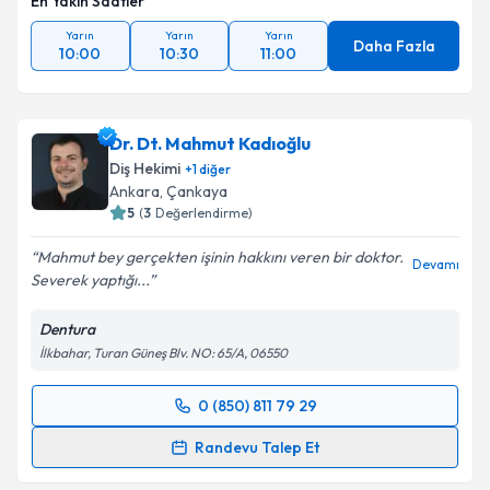
En Yakın Saatler
Yarın
Yarın
Yarın
Daha Fazla
10:00
10:30
11:00
Dr. Dt. Mahmut Kadıoğlu
Diş Hekimi
+
1
diğer
Ankara
, Çankaya
5
(
3
Değerlendirme)
Mahmut bey gerçekten işinin hakkını veren bir doktor.
Devamı
Severek yaptığı...
Dentura
İlkbahar, Turan Güneş Blv. NO: 65/A, 06550
0 (850) 811 79 29
Randevu Takvimi Talebi
Randevu Talep Et
Dr. Dt. Mahmut Kadıoğlu
için randevu takvimi talebi