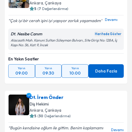
Ankara
, Çankaya
5
(
7
Değerlendirme)
Devamı
Çok iyi bir cerah işini iyi yapıyor zorluk yaşamadım
Dt. Nesibe Canım
Haritada Göster
Alacaatlı Mah. Kanuni Sultan Süleyman Bulvarı, Site Girişi No: 128A, İç
Kapı No: 36, Kat: 9, İncek
En Yakın Saatler
Yarın
Yarın
Yarın
Daha Fazla
09:00
09:30
10:00
Dt. İrem Önder
Diş Hekimi
Ankara
, Çankaya
5
(
30
Değerlendirme)
Bugün kendisine oğlum ile gittim. Benim kaplamamı
Devamı