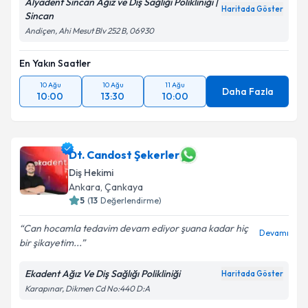
Alyadent Sincan Ağız ve Diş Sağlığı Polikliniği |
Haritada Göster
Sincan
Andiçen, Ahi Mesut Blv 252 B, 06930
En Yakın Saatler
10 Ağu
10 Ağu
11 Ağu
Daha Fazla
10:00
13:30
10:00
Dt. Candost Şekerler
Diş Hekimi
Ankara
, Çankaya
5
(
13
Değerlendirme)
Can hocamla tedavim devam ediyor şuana kadar hiç
Devamı
bir şikayetim...
Ekadent Ağız Ve Diş Sağlığı Polikliniği
Haritada Göster
Karapınar, Dikmen Cd No:440 D:A