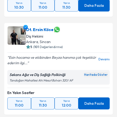
Yarın
Yarın
Yarın
Daha Fazla
10:30
11:00
11:30
Dt. Ersin Köse
Diş Hekimi
Ankara
, Sincan
5
(
101
Değerlendirme)
Esin hocama ve ekibinden Beyza hanıma çok teşekkür
Devamı
ederim ilgi...
Sekans Ağız ve Diş Sağlığı Polikiniği
Haritada Göster
Tandoğan Mahallesi Ahi Mesut Bulvarı 320/ AF
En Yakın Saatler
Yarın
Yarın
Yarın
Daha Fazla
11:00
11:30
12:00