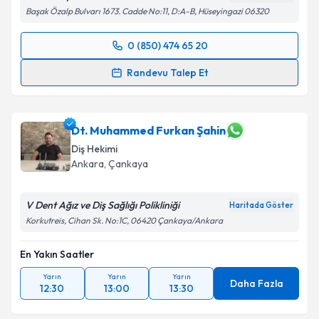
Başak Özalp Bulvarı 1673. Cadde No:11, D:A-B, Hüseyingazi 06320
0 (850) 474 65 20
Randevu Takvimi Talebi
Randevu Talep Et
Dt. Fehmi Bora Şariç
için randevu takvimi talebi
oluşturun. Size bu uzmandan randevu almanız için bir
takvim hazırlandığında e-posta ile bilgilendireceğiz.
Dt. Muhammed Furkan Şahin
Diş Hekimi
E-posta Adresiniz
Ankara
, Çankaya
V Dent Ağız ve Diş Sağlığı Polikliniği
Haritada Göster
Korkutreis, Cihan Sk. No:1C, 06420 Çankaya/Ankara
Kişisel verilerimin işlenmesine ilişkin
Aydınlatma
Metni
'ni okudum ve kişisel verilerimin belirtilen
En Yakın Saatler
kapsamda işlenmesini kabul ediyorum.
Yarın
Yarın
Yarın
Daha Fazla
12:30
13:00
13:30
Takvim Talebini Gönder