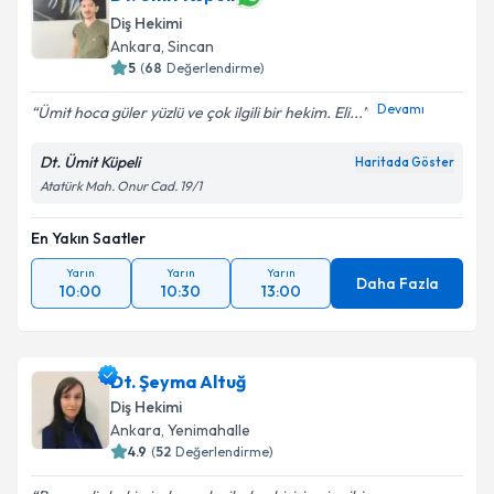
Diş Hekimi
Ankara
, Sincan
5
(
68
Değerlendirme)
Devamı
Ümit hoca güler yüzlü ve çok ilgili bir hekim. Eli...
Dt. Ümit Küpeli
Haritada Göster
Atatürk Mah. Onur Cad. 19/1
En Yakın Saatler
Yarın
Yarın
Yarın
Daha Fazla
10:00
10:30
13:00
Dt. Şeyma Altuğ
Diş Hekimi
Ankara
, Yenimahalle
4.9
(
52
Değerlendirme)