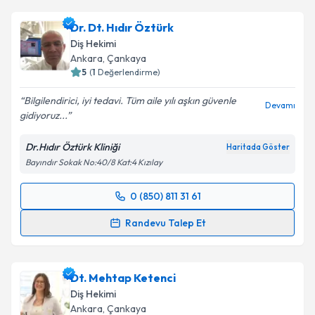
Dr. Dt. Hıdır Öztürk
Diş Hekimi
Ankara
, Çankaya
5
(
1
Değerlendirme)
Bilgilendirici, iyi tedavi. Tüm aile yılı aşkın güvenle
Devamı
gidiyoruz...
Dr.Hıdır Öztürk Kliniği
Haritada Göster
Bayındır Sokak No:40/8 Kat:4 Kızılay
0 (850) 811 31 61
Randevu Takvimi Talebi
Randevu Talep Et
Dr. Dt. Hıdır Öztürk
için randevu takvimi talebi
oluşturun. Size bu uzmandan randevu almanız için bir
Dt. Mehtap Ketenci
takvim hazırlandığında e-posta ile bilgilendireceğiz.
Diş Hekimi
E-posta Adresiniz
Ankara
, Çankaya