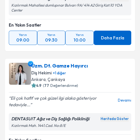
Kızılırmak Mahallesi dumlupınar Bulvarı 9A/ 414 A2 Giriş Kat:10 YDA
Center
En Yakın Saatler
Yarın
Yarın
Yarın
Daha Fazla
09:00
09:30
10:00
Uzm. Dt. Gamze Hayırcı
Diş Hekimi
+
1
diğer
Ankara
, Çankaya
4.9
(
77
Değerlendirme)
Eli çok hafif ve çok güzel ilgi alaka gösteriyor
Devamı
tedaviyle...
DENTASUIT Ağız ve Diş Sağlığı Polikliniği
Haritada Göster
Kızılırmak Mah. 1441.Cad. No:8/E