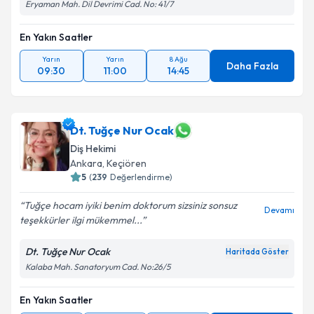
Eryaman Mah. Dil Devrimi Cad. No: 41/7
En Yakın Saatler
Yarın
Yarın
8 Ağu
Daha Fazla
09:30
11:00
14:45
Dt. Tuğçe Nur Ocak
Diş Hekimi
Ankara
, Keçiören
5
(
239
Değerlendirme)
Tuğçe hocam iyiki benim doktorum sizsiniz sonsuz
Devamı
teşekkürler ilgi mükemmel...
Dt. Tuğçe Nur Ocak
Haritada Göster
Kalaba Mah. Sanatoryum Cad. No:26/5
En Yakın Saatler