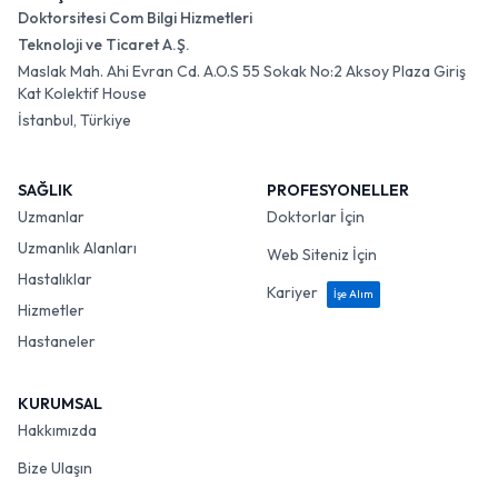
Doktorsitesi Com Bilgi Hizmetleri
Teknoloji ve Ticaret A.Ş.
Maslak Mah. Ahi Evran Cd. A.O.S 55 Sokak No:2 Aksoy Plaza Giriş
Kat Kolektif House
İstanbul, Türkiye
SAĞLIK
PROFESYONELLER
Uzmanlar
Doktorlar İçin
Uzmanlık Alanları
Web Siteniz İçin
Hastalıklar
Kariyer
İşe Alım
Hizmetler
Hastaneler
KURUMSAL
Hakkımızda
Bize Ulaşın