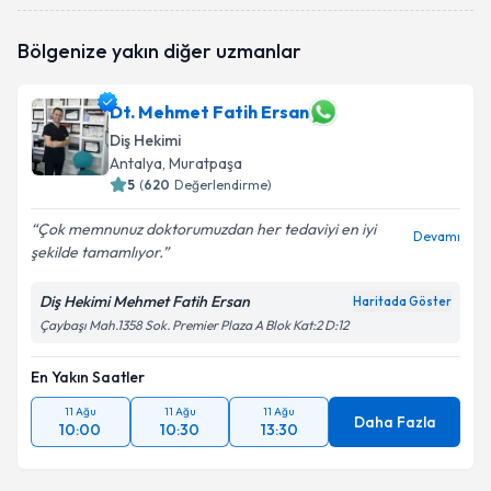
Dt. Hasan Akdoğan
için randevu takvimi talebi
Bölgenize yakın diğer uzmanlar
oluşturun. Size bu uzmandan randevu almanız için bir
takvim hazırlandığında e-posta ile bilgilendireceğiz.
Dt. Mehmet Fatih Ersan
E-posta Adresiniz
Diş Hekimi
Antalya
, Muratpaşa
5
(
620
Değerlendirme)
Kişisel verilerimin işlenmesine ilişkin
Aydınlatma
Çok memnunuz doktorumuzdan her tedaviyi en iyi
Devamı
Metni
'ni okudum ve kişisel verilerimin belirtilen
şekilde tamamlıyor.
kapsamda işlenmesini kabul ediyorum.
Diş Hekimi Mehmet Fatih Ersan
Haritada Göster
Çaybaşı Mah.1358 Sok. Premier Plaza A Blok Kat:2 D:12
Takvim Talebini Gönder
En Yakın Saatler
11 Ağu
11 Ağu
11 Ağu
Daha Fazla
10:00
10:30
13:30