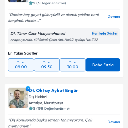
5
(
3
Değerlendirme)
Doktor bey gayet güleryüzlü ve olumlu şekilde beni
Devamı
karşıladı. Hasta...
Dt. Timur Özer Muayenehanesi
Haritada Göster
Arapsuyu Mah. 621 Sokak Çetin Apt. No:1/A İç Kapı No: Z02
En Yakın Saatler
Yarın
Yarın
Yarın
Daha Fazla
09:00
09:30
10:00
Dt. Oktay Aykut Engür
Diş Hekimi
Antalya
, Muratpaşa
5
(
198
Değerlendirme)
Diş Konusunda başka uzman tanımıyorum. Çok
Devamı
memnunum