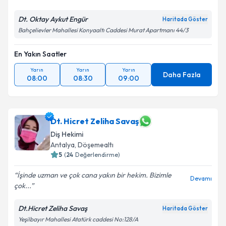
Dt. Oktay Aykut Engür
Haritada Göster
Bahçelievler Mahallesi Konyaaltı Caddesi Murat Apartmanı 44/3
En Yakın Saatler
Yarın
Yarın
Yarın
Daha Fazla
08:00
08:30
09:00
Dt. Hicret Zeliha Savaş
Diş Hekimi
Antalya
, Döşemealtı
5
(
24
Değerlendirme)
İşinde uzman ve çok cana yakın bir hekim. Bizimle
Devamı
çok...
Dt.Hicret Zeliha Savaş
Haritada Göster
Yeşilbayır Mahallesi Atatürk caddesi No:128/A