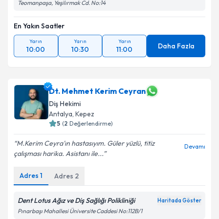
Teomanpaşa, Yeşilırmak Cd. No:14
En Yakın Saatler
Yarın
Yarın
Yarın
Daha Fazla
10:00
10:30
11:00
Dt. Mehmet Kerim Ceyran
Diş Hekimi
Antalya
, Kepez
5
(
2
Değerlendirme)
M.Kerim Ceyra'ın hastasıyım. Güler yüzlü, titiz
Devamı
çalışması harika. Asistanı ile...
Adres
1
Adres
2
Dent Lotus Ağız ve Diş Sağlığı Polikliniği
Haritada Göster
Pınarbaşı Mahallesi Üniversite Caddesi No:112B/1