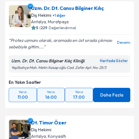
Uzm. Dr. Dt. Cansu Bilginer Kılıç
Diş Hekimi
+
1
diğer
Antalya
, Muratpaşa
5
(
229
Değerlendirme)
Protez uzmanı olarak, aramada en üst sırada çıkması
Devamı
sebebiyle gittim....
Uzm. Dr. Dt. Cansu Bilginer Kılıç Kliniği
Haritada Göster
Yeşilbahçe Mah. Metin Kasap oğlu Cad. Zafer Apt. No: 25/3
En Yakın Saatler
Yarın
Yarın
Yarın
Daha Fazla
11:00
16:00
17:00
Dt. Timur Özer
Diş Hekimi
Antalya
, Konyaaltı