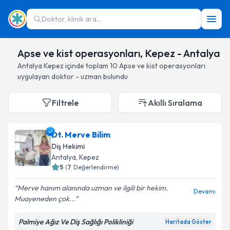
Doktor, klinik ara...
Apse ve kist operasyonları, Kepez - Antalya
Antalya
Kepez
içinde toplam
10
Apse ve kist operasyonları
uygulayan doktor - uzman bulundu
Filtrele
Akıllı Sıralama
Dt. Merve Bilim
Diş Hekimi
Antalya
, Kepez
5
(
7
Değerlendirme)
Merve hanım alanında uzman ve ilgili bir hekim.
Devamı
Muayeneden çok...
Palmiye Ağız Ve Diş Sağlığı Polikliniği
Haritada Göster