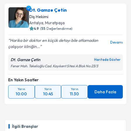
Dt. Gamze Çetin
Diş Hekimi
Antalya
, Muratpaşa
4.9
(
55
Değerlendirme)
Harika bir doktor en küçük detayı bile atlamadan
Devamı
çalışıyor kliniğin...
Dt. Gamze Çetin
Haritada Göster
Fener Mah. Tekelioğlu Cad. Kayıkent Sitesi A Blok No:23/3
En Yakın Saatler
Yarın
Yarın
Yarın
Daha Fazla
10:00
10:45
11:30
İlgili Branşlar