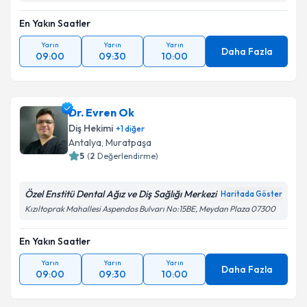
En Yakın Saatler
Yarın
Yarın
Yarın
Daha Fazla
09:00
09:30
10:00
Dr. Evren Ok
Diş Hekimi
+
1
diğer
Antalya
, Muratpaşa
5
(
2
Değerlendirme)
Özel Enstitü Dental Ağız ve Diş Sağlığı Merkezi
Haritada Göster
Kızıltoprak Mahallesi Aspendos Bulvarı No:15BE, Meydan Plaza 07300
En Yakın Saatler
Yarın
Yarın
Yarın
Daha Fazla
09:00
09:30
10:00