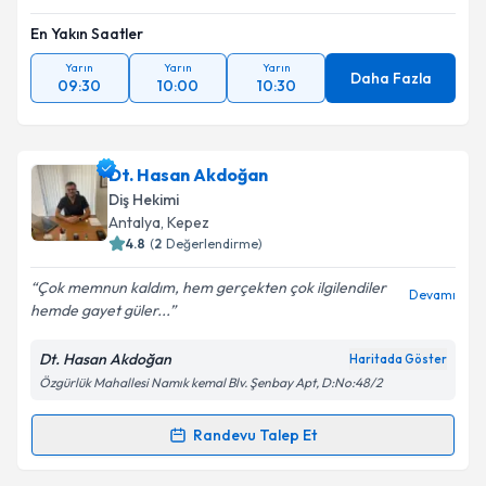
En Yakın Saatler
Yarın
Yarın
Yarın
Daha Fazla
09:30
10:00
10:30
Dt. Hasan Akdoğan
Diş Hekimi
Antalya
, Kepez
4.8
(
2
Değerlendirme)
Çok memnun kaldım, hem gerçekten çok ilgilendiler
Devamı
hemde gayet güler...
Dt. Hasan Akdoğan
Haritada Göster
Özgürlük Mahallesi Namık kemal Blv. Şenbay Apt, D:No:48/2
Randevu Talep Et
Randevu Takvimi Talebi