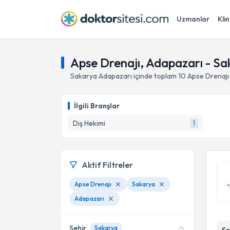
Uzmanlar
Klin
Apse Drenajı, Adapazarı - Sa
Sakarya
Adapazarı
içinde toplam
10
Apse Drenajı
İlgili Branşlar
Diş Hekimi
1
Aktif Filtreler
Apse Drenajı
Sakarya
Adapazarı
Şehir
Sakarya