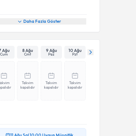
Daha Fazla Göster
7 Ağu
8 Ağu
9 Ağu
10 Ağu
Cum
Cmt
Paz
Pzt
Takvim
Takvim
Takvim
Takvim
palıdır
kapalıdır
kapalıdır
kapalıdır
11 Ağu
Sal
10:00
Uygun Müsaitlik