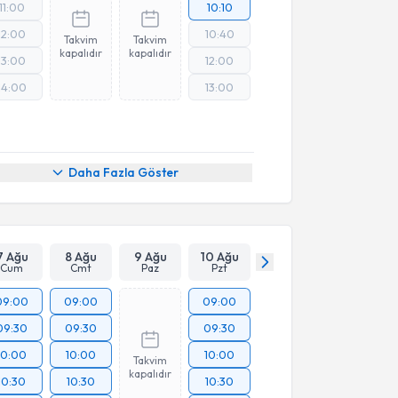
11:00
10:10
12:00
10:40
Takvim
Takvim
kapalıdır
kapalıdır
13:00
12:00
14:00
13:00
Daha Fazla Göster
7 Ağu
8 Ağu
9 Ağu
10 Ağu
Cum
Cmt
Paz
Pzt
09:00
09:00
09:00
09:30
09:30
09:30
10:00
10:00
10:00
Takvim
kapalıdır
10:30
10:30
10:30