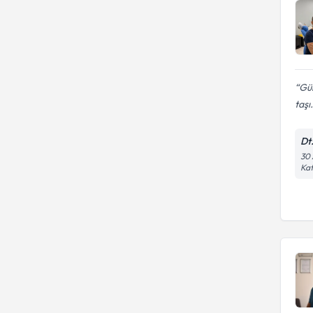
Gül
taşı.
Dt
30 
Kat