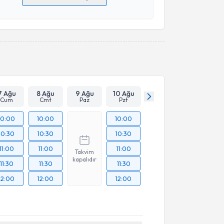
 verilerimin işlenmesine ilişkin
Aydınlatma Metni
'ni
 ve kişisel verilerimin belirtilen kapsamda
esini kabul ediyorum.
Takvim Talebini Gönder
7 Ağu
8 Ağu
9 Ağu
10 Ağu
Cum
Cmt
Paz
Pzt
10:00
10:00
10:00
10:30
10:30
10:30
11:00
11:00
11:00
Takvim
kapalıdır
11:30
11:30
11:30
12:00
12:00
12:00