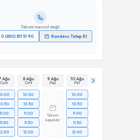
lgilendireceğiz.
resiniz
Takvim mevcut değil.
0 (850) 811 51 90
Randevu Talep Et
 verilerimin işlenmesine ilişkin
Aydınlatma Metni
'ni
 ve kişisel verilerimin belirtilen kapsamda
esini kabul ediyorum.
Takvim Talebini Gönder
7 Ağu
8 Ağu
9 Ağu
10 Ağu
Cum
Cmt
Paz
Pzt
10:00
10:00
10:00
10:30
10:30
10:30
11:00
11:00
11:00
Takvim
kapalıdır
11:30
11:30
11:30
12:00
12:00
12:00