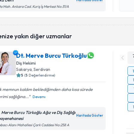
ka Dent
Haritada Göster
Kişisel
a Mah. Ankara Cad. Kuriş İş Merkezi No:31/A
okudum
işlenm
enize yakın diğer uzmanlar
Dt. Merve Burcu Türkoğlu
Diş Hekimi
Sakarya
, Serdivan
5
(
5
Değerlendirme)
k memnun kaldım beklediğimden daha kısa sürede
erimi sağlığına...
Devamı
. Merve Burcu Türkoğlu Ağız ve Diş Sağlığı
Haritada Göster
ayenehanesi
bacı Alanı Mahallesi Çark Caddesi No:258 A