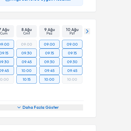
7 Ağu
8 Ağu
9 Ağu
10 Ağu
Cum
Cmt
Paz
Pzt
09:00
09:00
09:00
09:00
09:15
09:30
09:15
09:15
09:30
09:45
09:30
09:30
09:45
10:00
09:45
09:45
10:00
10:15
10:00
10:00
Daha Fazla Göster