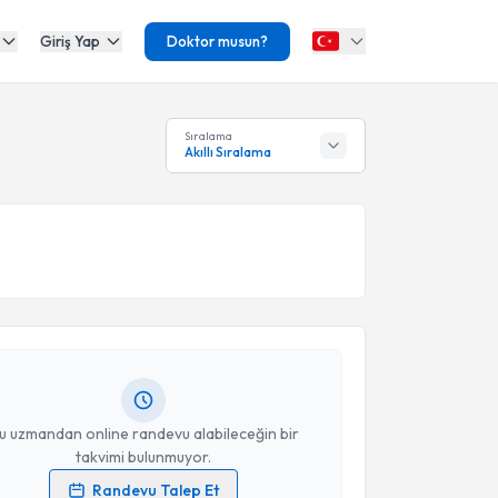
Giriş Yap
Doktor musun?
Sıralama
Akıllı Sıralama
akvimi Talebi
Canberk Akgök
için randevu takvimi talebi oluşturun.
andan randevu almanız için bir takvim
ında e-posta ile bilgilendireceğiz.
resiniz
u uzmandan online randevu alabileceğin bir
takvimi bulunmuyor.
Randevu Talep Et