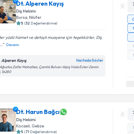
Dt. Alperen Kayış
Diş Hekimi
Bursa
, Nilüfer
5
(
32
Değerlendirme)
er yüzlü hizmet ve detaylı muayene için teşekkürler. Diş
..
Devamı
. Alperen Kayış
Haritada Göster
Ağustos Zafer Mahallesi, Çamlık Bulvarı Alpiş Viale Evleri Zemin
, 16280
Dt. Harun Bağcı
Diş Hekimi
Kocaeli
, Gebze
5
(
71
Değerlendirme)