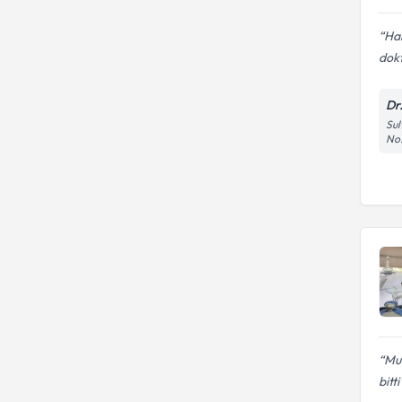
Har
dokt
Dr
Sul
No:
Muh
bitti