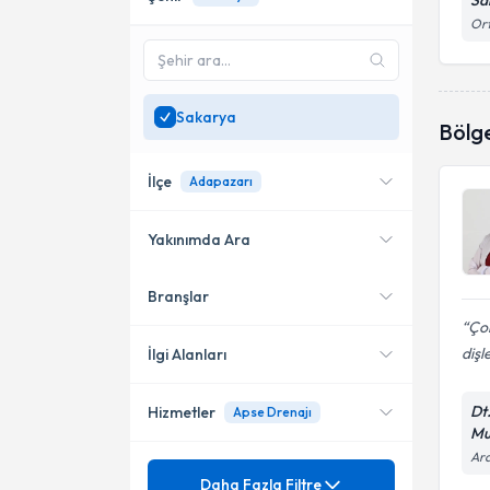
Sa
Ort
Sakarya
Bölg
İlçe
Adapazarı
Yakınımda Ara
Branşlar
Konumuma yakın uzmanları
Serdivan
göster
Ço
Adapazarı
dişl
İlgi Alanları
Dt
Hizmetler
Apse Drenajı
Diş Hekimi
Mu
Ara
Mezuniyet
20 Lik Diş Çekimi
Daha Fazla Filtre