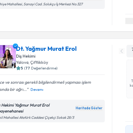
hiye Mahallesi, Sanayi Cad. Solukçu İş Merkezi No:327
Dt. Yağmur Murat Erol
Diş Hekimi
Yalova
, Çiftlikköy
5
(
77
Değerlendirme)
e ve sonrası gerekli bilgilendirmeli yapması işlem
ka
sında bir ağrı...
Devamı
ş Hekimi Yağmur Murat Erol
Haritada Göster
ayenehanesi
il Mahallesi Atatürk Caddesi Çiçekçi Sokak 28/3