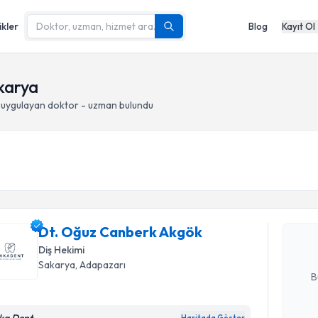
ikler
Blog
Kayıt Ol
karya
uygulayan doktor - uzman bulundu
Randevu T
Dt. Oğuz 
Size bu uzm
Dt. Oğuz Canberk Akgök
hazırlandığ
Diş Hekimi
E-posta Ad
Sakarya
, Adapazarı
B