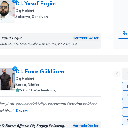
Dt. Yusuf Ergün
posta ile bi
Diş Hekimi
E-posta Ad
Sakarya
, Serdivan
. Yusuf Ergün
Haritada Göster
Kişisel
ABACIALANI MAH DENİZ SOK NO 2 İÇ KAPI NO 104
okudum
işlenm
Dt. Emre Güldüren
Diş Hekimi
Bursa
, Nilüfer
5
(
177
Değerlendirme)
er yüzlü, çocuklardaki dişçi korkusunu Ortadan kaldıran
yi bir...
Devamı
nik Bursa Ağız ve Diş Sağlığı Polikliniği
Haritada Göster