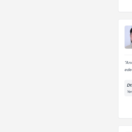
Anı
edec
Dt.
Yen