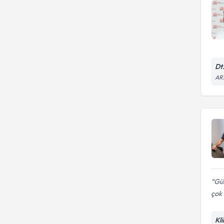
Dt
AR
Gül
çok i
Kli