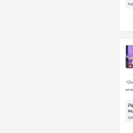
Fet
Önc
sıra
Di
Mu
Sah