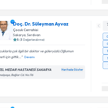
Doç. Dr. Süleyman Ayvaz
Çocuk Cerrahisi
Sakarya
, Serdivan
5
(
3
Değerlendirme)
uklarla çok ilgili bir doktor ve güleryüzlü.Oğlumun
eti için gittik...
Devamı
EL MEDAR HASTANESİ SAKARYA
Haritada Göster
alpaşa, Bağlar Cd. No:116
Randevu T
Dt. Yusuf
uzmandan ra