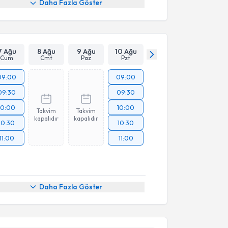
Daha Fazla Göster
7 Ağu
8 Ağu
9 Ağu
10 Ağu
Cum
Cmt
Paz
Pzt
09:00
09:00
09:30
09:30
10:00
10:00
Takvim
Takvim
kapalıdır
kapalıdır
10:30
10:30
11:00
11:00
akvimi Talebi
Daha Fazla Göster
 Ergün
için randevu takvimi talebi oluşturun. Size bu
ndevu almanız için bir takvim hazırlandığında e-