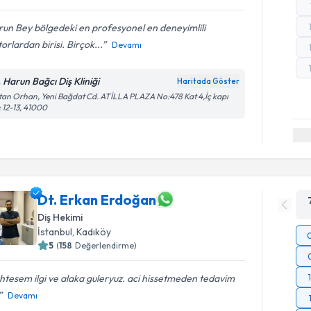
un Bey bölgedeki en profesyonel en deneyimlili
orlardan birisi. Birçok...
Devamı
. Harun Bağcı Diş Kliniği
Haritada Göster
tan Orhan, Yeni Bağdat Cd. ATİLLA PLAZA No:478 Kat 4,İç kapı
 12-13, 41000
Dt. Erkan Erdoğan
Diş Hekimi
İstanbul
, Kadıköy
5
(
158
Değerlendirme)
tesem ilgi ve alaka guleryuz. aci hissetmeden tedavim
Devamı