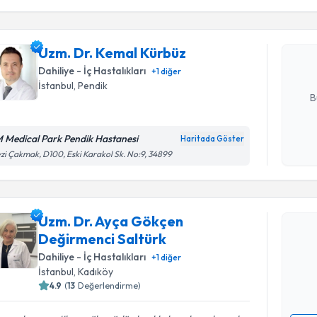
Uzm. Dr. 
Size bu uzm
Uzm. Dr. Kemal Kürbüz
hazırlandığ
Dahiliye - İç Hastalıkları
+
1
diğer
E-posta Ad
İstanbul
, Pendik
B
 Medical Park Pendik Hastanesi
Haritada Göster
Kişisel
zi Çakmak, D100, Eski Karakol Sk. No:9, 34899
okudum
Randevu T
işlenm
Uzm. Dr. Ayça Gökçen
Uzm. Dr. 
Değirmenci Saltürk
takvimi tal
bir takvim 
Dahiliye - İç Hastalıkları
+
1
diğer
İstanbul
, Kadıköy
E-posta Ad
4.9
(
13
Değerlendirme)