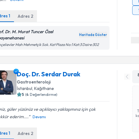
dres
1
Adres
2
of. Dr. M. Murat Tuncer Özel
Haritada Göster
ayenehanesi
çelievler Mah Mehmetçik Sok. Kat Plaza No:1 Kat:3 Daire:302
Doç. Dr. Serdar Durak
Gastroenteroloji
İstanbul
, Kağıthane
5
(
4
Değerlendirme)
iniz, güler yüzünüz ve açıklayıcı yaklaşımınız için çok
ka
kkür ederim....
Devamı
dres
1
Adres
2