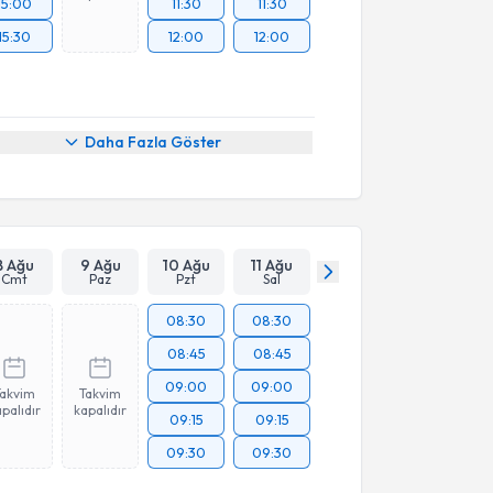
15:00
11:30
11:30
15:30
12:00
12:00
Daha Fazla Göster
8 Ağu
9 Ağu
10 Ağu
11 Ağu
Cmt
Paz
Pzt
Sal
08:30
08:30
08:45
08:45
09:00
09:00
Takvim
Takvim
palıdır
kapalıdır
09:15
09:15
09:30
09:30