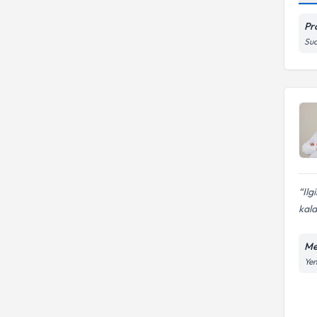
(ERCP)
Pr
Sua
Ilg
kal
Me
Yen