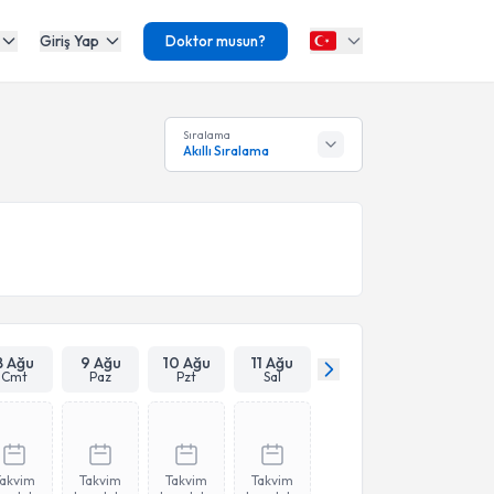
Giriş Yap
Doktor musun?
Sıralama
Akıllı Sıralama
8 Ağu
9 Ağu
10 Ağu
11 Ağu
Cmt
Paz
Pzt
Sal
Takvim
Takvim
Takvim
Takvim