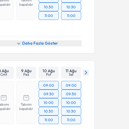
Takvim
Takvim
palıdır
kapalıdır
10:30
10:30
11:00
11:00
Daha Fazla Göster
8 Ağu
9 Ağu
10 Ağu
11 Ağu
Cmt
Paz
Pzt
Sal
09:00
09:00
09:30
09:30
10:00
10:00
Takvim
Takvim
palıdır
kapalıdır
10:30
10:30
11:00
11:00