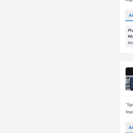
A
Pr
Mu
Bah
İlg
teşe
A