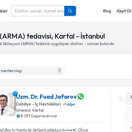
ikler
Blog
Kayıt Ol
(ARMA) tedavisi, Kartal - İstanbul
l Ablasyon (ARMA) tedavisi
uygulayan doktor - uzman bulundu
oenteroloji
1
Uzm. Dr. Fuad Jafarov
Dahiliye - İç Hastalıkları
+
1
diğer
İstanbul
, Kartal
5
(
171
Değerlendirme)
d Bey'in hasta ile iletişimi oldukça kuvvetli. Önce