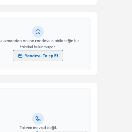
Kemal Kürbüz
için randevu takvimi talebi oluşturun.
andan randevu almanız için bir takvim
ında e-posta ile bilgilendireceğiz.
resiniz
u uzmandan online randevu alabileceğin bir
takvimi bulunmuyor.
Randevu Talep Et
 verilerimin işlenmesine ilişkin
Aydınlatma Metni
'ni
 ve kişisel verilerimin belirtilen kapsamda
akvimi Talebi
esini kabul ediyorum.
Takvim Talebini Gönder
Ayça Gökçen Değirmenci Saltürk
için randevu
ebi oluşturun. Size bu uzmandan randevu almanız için
hazırlandığında e-posta ile bilgilendireceğiz.
resiniz
Takvim mevcut değil.