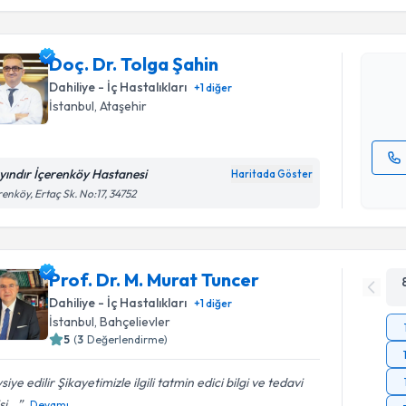
Doç. Dr. T
bu uzmandan
Doç. Dr. Tolga Şahin
posta ile bi
Dahiliye - İç Hastalıkları
+
1
diğer
E-posta Ad
İstanbul
, Ataşehir
yındır İçerenköy Hastanesi
Haritada Göster
Kişisel
renköy, Ertaç Sk. No:17, 34752
okudum
işlenm
Prof. Dr. M. Murat Tuncer
Dahiliye - İç Hastalıkları
+
1
diğer
İstanbul
, Bahçelievler
5
(
3
Değerlendirme)
siye edilir Şikayetimizle ilgili tatmin edici bilgi ve tedavi
si...
Devamı