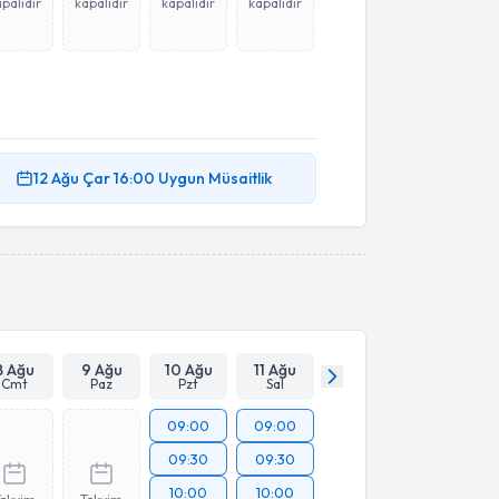
palıdır
kapalıdır
kapalıdır
kapalıdır
12 Ağu
Çar
16:00
Uygun Müsaitlik
8 Ağu
9 Ağu
10 Ağu
11 Ağu
Cmt
Paz
Pzt
Sal
09:00
09:00
09:30
09:30
10:00
10:00