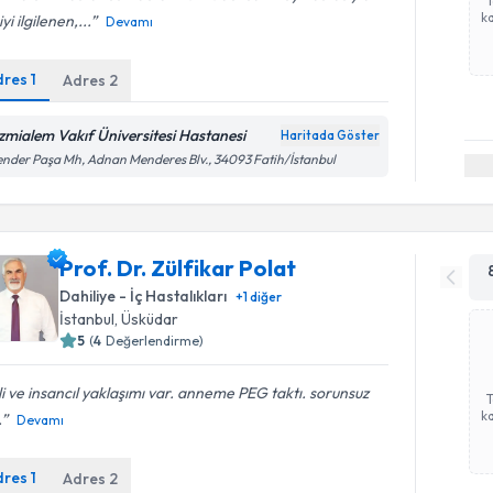
ka
iyi ilgilenen,...
Devamı
dres
1
Adres
2
zmialem Vakıf Üniversitesi Hastanesi
Haritada Göster
ender Paşa Mh, Adnan Menderes Blv., 34093 Fatih/İstanbul
Prof. Dr. Zülfikar Polat
Dahiliye - İç Hastalıkları
+
1
diğer
İstanbul
, Üsküdar
5
(
4
Değerlendirme)
ili ve insancıl yaklaşımı var. anneme PEG taktı. sorunsuz
ka
.
Devamı
dres
1
Adres
2