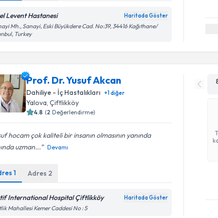
el Levent Hastanesi
Haritada Göster
ayi Mh., Sanayi, Eski Büyükdere Cad. No:39, 34416 Kağıthane/
anbul, Turkey
Prof. Dr. Yusuf Akcan
Dahiliye - İç Hastalıkları
+
1
diğer
Yalova
, Çiftlikköy
4.8
(
2
Değerlendirme)
uf hocam çok kaliteli bir insanın olmasının yanında
ka
nında uzman...
Devamı
dres
1
Adres
2
tif International Hospital Çiftlikköy
Haritada Göster
Randevu T
tlik Mahallesi Kemer Caddesi No : 5