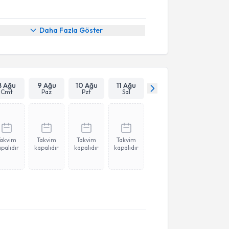
Daha Fazla Göster
8 Ağu
9 Ağu
10 Ağu
11 Ağu
Cmt
Paz
Pzt
Sal
Takvim
Takvim
Takvim
Takvim
palıdır
kapalıdır
kapalıdır
kapalıdır
akvimi Talebi