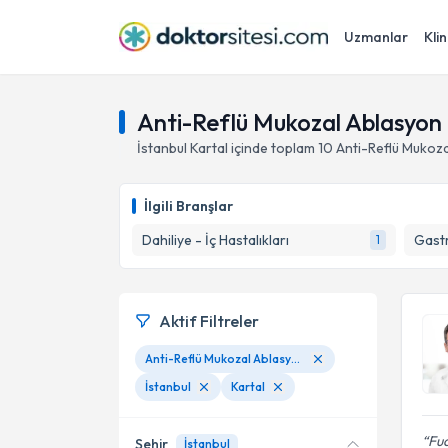
Uzmanlar
Klin
Anti-Reflü Mukozal Ablasyon 
İstanbul
Kartal
içinde toplam
10
Anti-Reflü Mukoza
İlgili Branşlar
Dahiliye - İç Hastalıkları
Gastr
1
Aktif Filtreler
Anti-Reflü Mukozal Ablasyon (ARMA) tedavisi
İstanbul
Kartal
Fua
Şehir
İstanbul