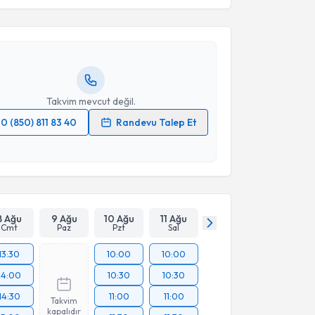
olga Şahin
için randevu takvimi talebi oluşturun. Size
 randevu almanız için bir takvim hazırlandığında e-
lgilendireceğiz.
resiniz
Takvim mevcut değil.
0 (850) 811 83 40
Randevu Talep Et
 verilerimin işlenmesine ilişkin
Aydınlatma Metni
'ni
 ve kişisel verilerimin belirtilen kapsamda
esini kabul ediyorum.
Takvim Talebini Gönder
8 Ağu
9 Ağu
10 Ağu
11 Ağu
Cmt
Paz
Pzt
Sal
13:30
10:00
10:00
14:00
10:30
10:30
14:30
11:00
11:00
Takvim
kapalıdır