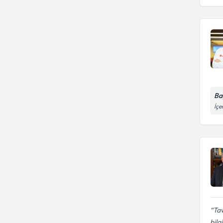
Ba
İçe
Tav
bilgi