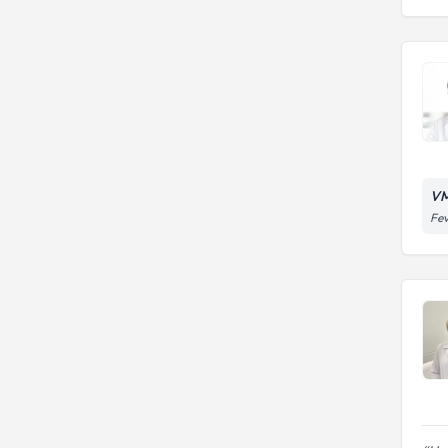
VM
Fev