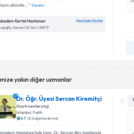
ka
asını dikkatle...
Devamı
ıbadem Kartal Hastanesi
Haritada Göster
uşoğlu, Sanayi Cd. No:1, 34873
enize yakın diğer uzmanlar
Dr. Öğr. Üyesi Sercan Kiremitçi
Gastroenteroloji
İstanbul
, Fatih
4.7
(
2
Değerlendirme)
zmialem Hastanesi’nde Uzm. Dr. Sercan Bey hastasıyla