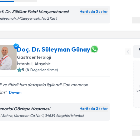
of. Dr. Zülfikar Polat Muayenehanesi
Haritada Göster
diye mah. Müzeyyen sok. No 2 Kat 1
Doç. Dr. Süleyman Günay
Gastroenteroloji
İstanbul
, Ataşehir
5
(
8
Değerlendirme)
ili ve titizdi tum detaylala ilgilendi Cok memnun
ka
dim
Devamı
morial Göztepe Hastanesi
Haritada Göster
i Sahra, Karaman Cd No: 1, 34634 Ataşehir/İstanbul
Randevu T