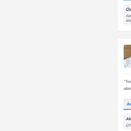
Öz
San
İst
Yus
ala
A
Ak
Çif