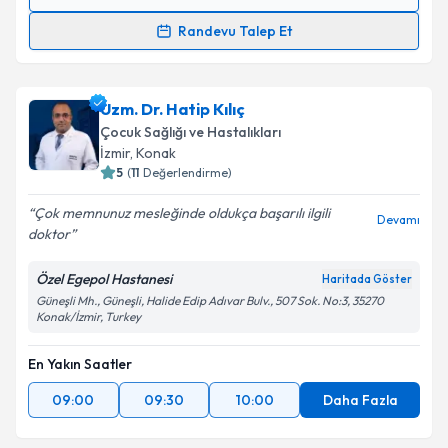
Randevu Takvimi Talebi
Randevu Talep Et
Uzm. Dr. Gamze Turgut Bağdaçiçek
için randevu
takvimi talebi oluşturun. Size bu uzmandan randevu
Uzm. Dr. Hatip Kılıç
almanız için bir takvim hazırlandığında e-posta ile
bilgilendireceğiz.
Çocuk Sağlığı ve Hastalıkları
İzmir
, Konak
E-posta Adresiniz
5
(
11
Değerlendirme)
Çok memnunuz mesleğinde oldukça başarılı ilgili
Devamı
doktor
Kişisel verilerimin işlenmesine ilişkin
Aydınlatma
Özel Egepol Hastanesi
Haritada Göster
Metni
'ni okudum ve kişisel verilerimin belirtilen
Güneşli Mh., Güneşli, Halide Edip Adıvar Bulv., 507 Sok. No:3, 35270
kapsamda işlenmesini kabul ediyorum.
Konak/İzmir, Turkey
En Yakın Saatler
Takvim Talebini Gönder
09:00
09:30
10:00
Daha Fazla