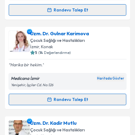
Randevu Talep Et
Randevu Takvimi Talebi
Doç. Dr. Aydın Erdemir
için randevu takvimi talebi
Uzm. Dr. Gulnar Karimova
oluşturun. Size bu uzmandan randevu almanız için bir
Çocuk Sağlığı ve Hastalıkları
takvim hazırlandığında e-posta ile bilgilendireceğiz.
İzmir
, Konak
5
(
14
Değerlendirme)
E-posta Adresiniz
Harika bir hekim.
Medicana İzmir
Haritada Göster
Yenişehir, İşçiler Cd. No:126
Kişisel verilerimin işlenmesine ilişkin
Aydınlatma
Metni
'ni okudum ve kişisel verilerimin belirtilen
kapsamda işlenmesini kabul ediyorum.
Randevu Talep Et
Randevu Takvimi Talebi
Takvim Talebini Gönder
Uzm. Dr. Gulnar Karimova
için randevu takvimi
Uzm. Dr. Kadir Mutlu
talebi oluşturun. Size bu uzmandan randevu almanız
Çocuk Sağlığı ve Hastalıkları
için bir takvim hazırlandığında e-posta ile