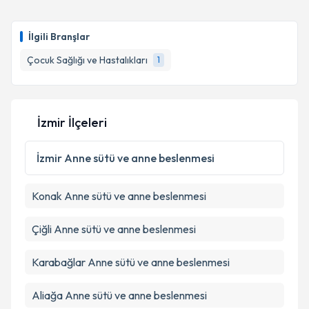
Uzm. Dr. Öner Yıldırım
için randevu takvimi talebi
oluşturun. Size bu uzmandan randevu almanız için bir
Takvim Talebini Gönder
İlgili Branşlar
takvim hazırlandığında e-posta ile bilgilendireceğiz.
Çocuk Sağlığı ve Hastalıkları
1
E-posta Adresiniz
İzmir İlçeleri
Kişisel verilerimin işlenmesine ilişkin
Aydınlatma
Metni
'ni okudum ve kişisel verilerimin belirtilen
İzmir
Anne sütü ve anne beslenmesi
kapsamda işlenmesini kabul ediyorum.
Konak
Anne sütü ve anne beslenmesi
Takvim Talebini Gönder
Çiğli
Anne sütü ve anne beslenmesi
Karabağlar
Anne sütü ve anne beslenmesi
Aliağa
Anne sütü ve anne beslenmesi