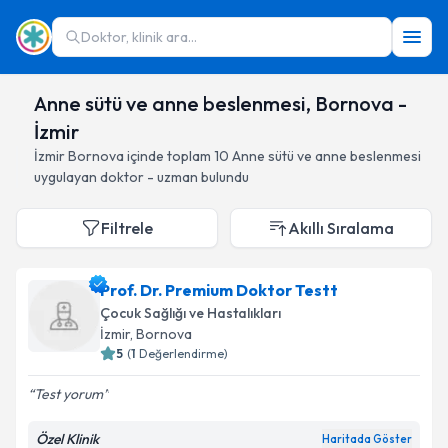
Doktor, klinik ara...
Anne sütü ve anne beslenmesi, Bornova -
İzmir
İzmir
Bornova
içinde toplam
10
Anne sütü ve anne beslenmesi
uygulayan doktor - uzman bulundu
Filtrele
Akıllı Sıralama
Prof. Dr. Premium Doktor Testt
Çocuk Sağlığı ve Hastalıkları
İzmir
, Bornova
5
(
1
Değerlendirme)
Test yorum
Özel Klinik
Haritada Göster