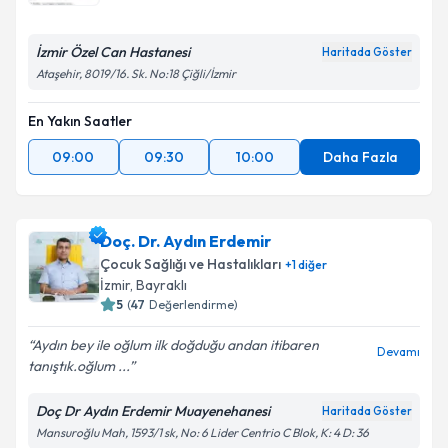
E-posta Adresiniz
İzmir Özel Can Hastanesi
Haritada Göster
Ataşehir, 8019/16. Sk. No:18 Çiğli/İzmir
Kişisel verilerimin işlenmesine ilişkin
Aydınlatma
En Yakın Saatler
Metni
'ni okudum ve kişisel verilerimin belirtilen
kapsamda işlenmesini kabul ediyorum.
09:00
09:30
10:00
Daha Fazla
Takvim Talebini Gönder
Doç. Dr. Aydın Erdemir
Çocuk Sağlığı ve Hastalıkları
+
1
diğer
İzmir
, Bayraklı
5
(
47
Değerlendirme)
Aydın bey ile oğlum ilk doğduğu andan itibaren
Devamı
tanıştık.oğlum ...
Doç Dr Aydın Erdemir Muayenehanesi
Haritada Göster
Mansuroğlu Mah, 1593/1 sk, No: 6 Lider Centrio C Blok, K: 4 D: 36