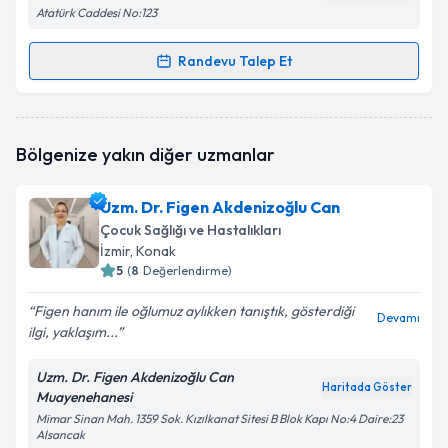
Atatürk Caddesi No:123
Randevu Talep Et
Randevu Takvimi Talebi
Prof. Dr. Premium Doktor Testt
için randevu
Bölgenize yakın diğer uzmanlar
takvimi talebi oluşturun. Size bu uzmandan randevu
almanız için bir takvim hazırlandığında e-posta ile
bilgilendireceğiz.
Uzm. Dr. Figen Akdenizoğlu Can
Çocuk Sağlığı ve Hastalıkları
E-posta Adresiniz
İzmir
, Konak
5
(
8
Değerlendirme)
Figen hanım ile oğlumuz aylıkken tanıştık, gösterdiği
Devamı
ilgi, yaklaşım...
Kişisel verilerimin işlenmesine ilişkin
Aydınlatma
Metni
'ni okudum ve kişisel verilerimin belirtilen
kapsamda işlenmesini kabul ediyorum.
Uzm. Dr. Figen Akdenizoğlu Can
Haritada Göster
Muayenehanesi
Mimar Sinan Mah. 1359 Sok. Kızılkanat Sitesi B Blok Kapı No:4 Daire:23
Alsancak
Takvim Talebini Gönder