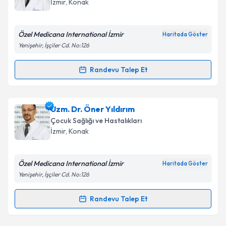
İzmir
, Konak
bilgilendireceğiz.
E-posta Adresiniz
Özel Medicana International İzmir
Haritada Göster
Yenişehir, İşçiler Cd. No:126
Randevu Talep Et
Randevu Takvimi Talebi
Kişisel verilerimin işlenmesine ilişkin
Aydınlatma
Metni
'ni okudum ve kişisel verilerimin belirtilen
kapsamda işlenmesini kabul ediyorum.
Uzm. Dr. Kadir Mutlu
için randevu takvimi talebi
Uzm. Dr. Öner Yıldırım
oluşturun. Size bu uzmandan randevu almanız için bir
Çocuk Sağlığı ve Hastalıkları
takvim hazırlandığında e-posta ile bilgilendireceğiz.
Takvim Talebini Gönder
İzmir
, Konak
E-posta Adresiniz
Özel Medicana International İzmir
Haritada Göster
Yenişehir, İşçiler Cd. No:126
Kişisel verilerimin işlenmesine ilişkin
Aydınlatma
Randevu Talep Et
Randevu Takvimi Talebi
Metni
'ni okudum ve kişisel verilerimin belirtilen
kapsamda işlenmesini kabul ediyorum.