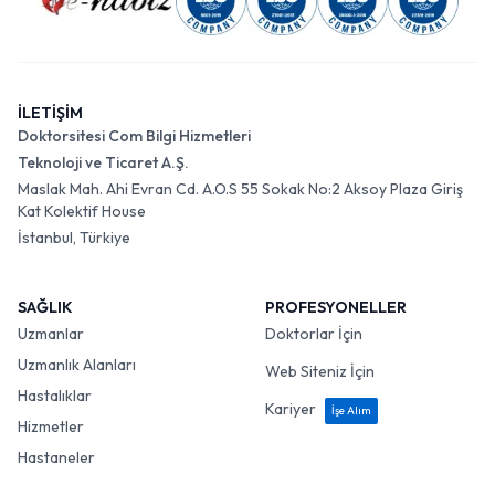
İLETİŞİM
Doktorsitesi Com Bilgi Hizmetleri
Teknoloji ve Ticaret A.Ş.
Maslak Mah. Ahi Evran Cd. A.O.S 55 Sokak No:2 Aksoy Plaza Giriş
Kat Kolektif House
İstanbul, Türkiye
SAĞLIK
PROFESYONELLER
Uzmanlar
Doktorlar İçin
Uzmanlık Alanları
Web Siteniz İçin
Hastalıklar
Kariyer
İşe Alım
Hizmetler
Hastaneler