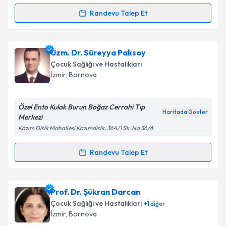
Takvim Talebini Gönder
Randevu Talep Et
Randevu Takvimi Talebi
Uzm. Dr. Osman Karagün
için randevu takvimi talebi
Uzm. Dr. Süreyya Paksoy
oluşturun. Size bu uzmandan randevu almanız için bir
Çocuk Sağlığı ve Hastalıkları
takvim hazırlandığında e-posta ile bilgilendireceğiz.
İzmir
,
Bornova
E-posta Adresiniz
Özel Ento Kulak Burun Boğaz Cerrahi Tıp
Haritada Göster
Merkezi
Kazım Dirik Mahallesi Kazımdirik, 364/1 Sk, No 36/A
Kişisel verilerimin işlenmesine ilişkin
Aydınlatma
Metni
'ni okudum ve kişisel verilerimin belirtilen
Randevu Talep Et
Randevu Takvimi Talebi
kapsamda işlenmesini kabul ediyorum.
Uzm. Dr. Süreyya Paksoy
için randevu takvimi talebi
Prof. Dr. Şükran Darcan
Takvim Talebini Gönder
oluşturun. Size bu uzmandan randevu almanız için bir
Çocuk Sağlığı ve Hastalıkları
+
1
diğer
takvim hazırlandığında e-posta ile bilgilendireceğiz.
İzmir
,
Bornova