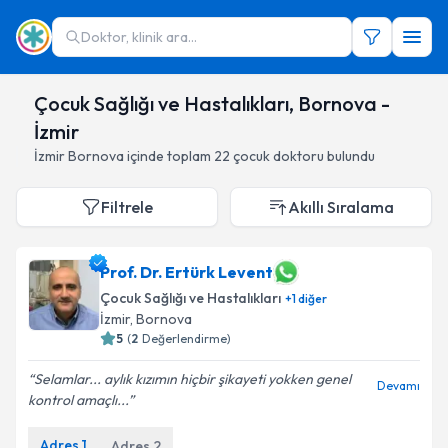
Doktor, klinik ara...
Çocuk Sağlığı ve Hastalıkları, Bornova -
İzmir
İzmir
Bornova
içinde toplam
22
çocuk doktoru
bulundu
Filtrele
Akıllı Sıralama
Prof. Dr. Ertürk Levent
Çocuk Sağlığı ve Hastalıkları
+
1
diğer
İzmir
,
Bornova
5
(
2
Değerlendirme)
Selamlar... aylık kızımın hiçbir şikayeti yokken genel
Devamı
kontrol amaçlı...
Adres
1
Adres
2