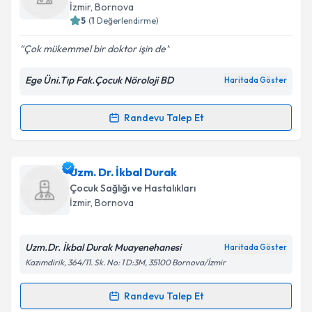
almanız için bir takvim hazırlandığında e-posta ile
İzmir
,
Bornova
bilgilendireceğiz.
5
(
1
Değerlendirme)
E-posta Adresiniz
Çok mükemmel bir doktor işin de
Ege Üni.Tıp Fak.Çocuk Nöroloji BD
Haritada Göster
Kişisel verilerimin işlenmesine ilişkin
Aydınlatma
Randevu Talep Et
Randevu Takvimi Talebi
Metni
'ni okudum ve kişisel verilerimin belirtilen
kapsamda işlenmesini kabul ediyorum.
Uzm. Dr. Mine Serin
için randevu takvimi talebi
Uzm. Dr. İkbal Durak
Takvim Talebini Gönder
oluşturun. Size bu uzmandan randevu almanız için bir
Çocuk Sağlığı ve Hastalıkları
takvim hazırlandığında e-posta ile bilgilendireceğiz.
İzmir
,
Bornova
E-posta Adresiniz
Uzm.Dr. İkbal Durak Muayenehanesi
Haritada Göster
Kazımdirik, 364/11. Sk. No: 1 D:3M, 35100 Bornova/İzmir
Kişisel verilerimin işlenmesine ilişkin
Aydınlatma
Randevu Talep Et
Randevu Takvimi Talebi
Metni
'ni okudum ve kişisel verilerimin belirtilen