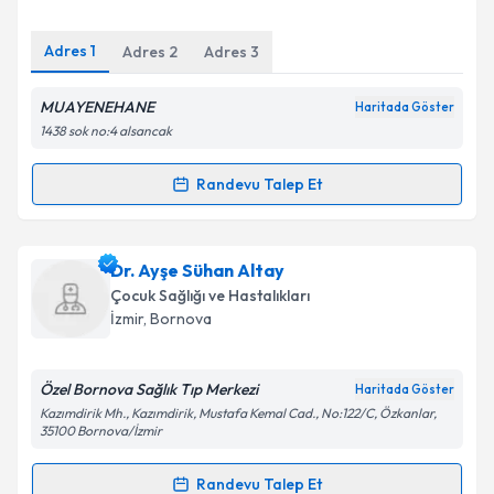
E-posta Adresiniz
Adres
1
Adres
2
Adres
3
MUAYENEHANE
Haritada Göster
Kişisel verilerimin işlenmesine ilişkin
Aydınlatma
1438 sok no:4 alsancak
Metni
'ni okudum ve kişisel verilerimin belirtilen
kapsamda işlenmesini kabul ediyorum.
Randevu Talep Et
Randevu Takvimi Talebi
Takvim Talebini Gönder
Uzm. Dr. Zekiye Bağış
için randevu takvimi talebi
Dr. Ayşe Sühan Altay
oluşturun. Size bu uzmandan randevu almanız için bir
Çocuk Sağlığı ve Hastalıkları
takvim hazırlandığında e-posta ile bilgilendireceğiz.
İzmir
,
Bornova
E-posta Adresiniz
Özel Bornova Sağlık Tıp Merkezi
Haritada Göster
Kazımdirik Mh., Kazımdirik, Mustafa Kemal Cad., No:122/C, Özkanlar,
35100 Bornova/İzmir
Kişisel verilerimin işlenmesine ilişkin
Aydınlatma
Randevu Talep Et
Metni
'ni okudum ve kişisel verilerimin belirtilen