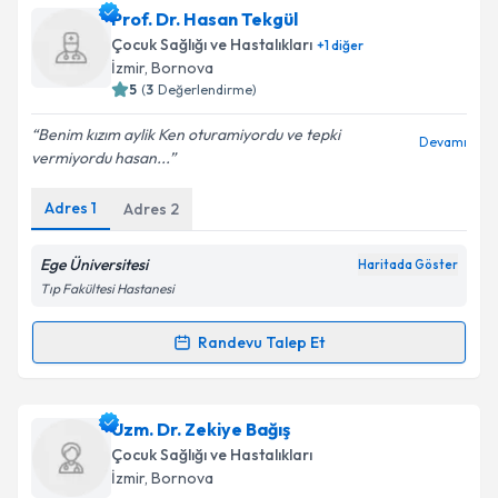
Uzm. Dr. Havva Yazıcı
için randevu takvimi talebi
Prof. Dr. Hasan Tekgül
oluşturun. Size bu uzmandan randevu almanız için bir
Takvim Talebini Gönder
Çocuk Sağlığı ve Hastalıkları
+
1
diğer
takvim hazırlandığında e-posta ile bilgilendireceğiz.
İzmir
,
Bornova
5
(
3
Değerlendirme)
E-posta Adresiniz
Benim kızım aylik Ken oturamiyordu ve tepki
Devamı
vermiyordu hasan...
Adres
1
Adres
2
Kişisel verilerimin işlenmesine ilişkin
Aydınlatma
Metni
'ni okudum ve kişisel verilerimin belirtilen
kapsamda işlenmesini kabul ediyorum.
Ege Üniversitesi
Haritada Göster
Tıp Fakültesi Hastanesi
Takvim Talebini Gönder
Randevu Talep Et
Randevu Takvimi Talebi
Prof. Dr. Hasan Tekgül
için randevu takvimi talebi
Uzm. Dr. Zekiye Bağış
oluşturun. Size bu uzmandan randevu almanız için bir
Çocuk Sağlığı ve Hastalıkları
takvim hazırlandığında e-posta ile bilgilendireceğiz.
İzmir
,
Bornova