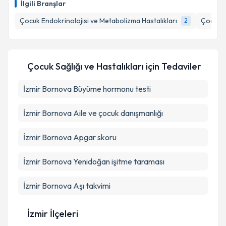
Takvim Talebini Gönder
İlgili Branşlar
takvim hazırlandığında e-posta ile bilgilendireceğiz.
Çocuk Endokrinolojisi ve Metabolizma Hastalıkları
Çocuk M
2
E-posta Adresiniz
Çocuk Sağlığı ve Hastalıkları
için Tedaviler
Kişisel verilerimin işlenmesine ilişkin
Aydınlatma
İzmir Bornova Büyüme hormonu testi
Metni
'ni okudum ve kişisel verilerimin belirtilen
kapsamda işlenmesini kabul ediyorum.
İzmir Bornova Aile ve çocuk danışmanlığı
Takvim Talebini Gönder
İzmir Bornova Apgar skoru
İzmir Bornova Yenidoğan işitme taraması
İzmir Bornova Aşı takvimi
İzmir İlçeleri