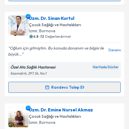
Takvim Talebini Gönder
Prof. Dr. Figen Gülen
için randevu takvimi talebi
Uzm. Dr. Sinan Kurtul
oluşturun. Size bu uzmandan randevu almanız için bir
Çocuk Sağlığı ve Hastalıkları
takvim hazırlandığında e-posta ile bilgilendireceğiz.
İzmir
,
Bornova
4.8
(
12
Değerlendirme)
E-posta Adresiniz
Oğlum için gitmiştim. Bu konuda donanım ve bilgisi ile
Devamı
büyük...
Özel Ata Sağlık Hastanesi
Haritada Göster
Kişisel verilerimin işlenmesine ilişkin
Aydınlatma
Kazımdirik, 297. Sk. No:1
Metni
'ni okudum ve kişisel verilerimin belirtilen
kapsamda işlenmesini kabul ediyorum.
Randevu Talep Et
Randevu Takvimi Talebi
Takvim Talebini Gönder
Uzm. Dr. Sinan Kurtul
için randevu takvimi talebi
Uzm. Dr. Emine Nursel Akmaz
oluşturun. Size bu uzmandan randevu almanız için bir
Çocuk Sağlığı ve Hastalıkları
takvim hazırlandığında e-posta ile bilgilendireceğiz.
İzmir
,
Bornova