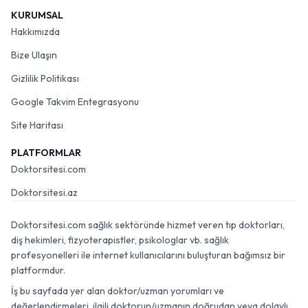
KURUMSAL
Hakkımızda
Bize Ulaşın
Gizlilik Politikası
Google Takvim Entegrasyonu
Site Haritası
PLATFORMLAR
Doktorsitesi.com
Doktorsitesi.az
Doktorsitesi.com sağlık sektöründe hizmet veren tıp doktorları,
diş hekimleri, fizyoterapistler, psikologlar vb. sağlık
profesyonelleri ile internet kullanıcılarını buluşturan bağımsız bir
platformdur.
İş bu sayfada yer alan doktor/uzman yorumları ve
değerlendirmeleri, ilgili doktorun/uzmanın doğrudan veya dolaylı