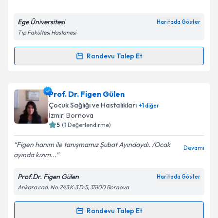
E-posta Adresiniz
Ege Üniversitesi
Haritada Göster
Tıp Fakültesi Hastanesi
Randevu Talep Et
Randevu Takvimi Talebi
Kişisel verilerimin işlenmesine ilişkin
Aydınlatma
Metni
'ni okudum ve kişisel verilerimin belirtilen
kapsamda işlenmesini kabul ediyorum.
Prof. Dr. Özge Altun Köroğlu
için randevu takvimi
Prof. Dr. Figen Gülen
talebi oluşturun. Size bu uzmandan randevu almanız
Çocuk Sağlığı ve Hastalıkları
+
1
diğer
için bir takvim hazırlandığında e-posta ile
Takvim Talebini Gönder
İzmir
,
Bornova
bilgilendireceğiz.
5
(
1
Değerlendirme)
E-posta Adresiniz
Figen hanım ile tanışmamız Şubat Ayındaydı. /Ocak
Devamı
ayında kızım...
Prof.Dr. Figen Gülen
Haritada Göster
Ankara cad. No:243 K:3 D:5, 35100 Bornova
Kişisel verilerimin işlenmesine ilişkin
Aydınlatma
Metni
'ni okudum ve kişisel verilerimin belirtilen
kapsamda işlenmesini kabul ediyorum.
Randevu Talep Et
Randevu Takvimi Talebi