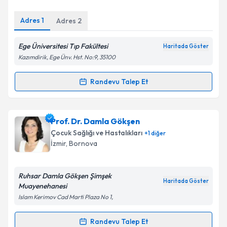
E-posta Adresiniz
Adres
1
Adres
2
Ege Üniversitesi Tıp Fakültesi
Haritada Göster
Kişisel verilerimin işlenmesine ilişkin
Aydınlatma
Kazımdirik, Ege Ünv. Hst. No:9, 35100
Metni
'ni okudum ve kişisel verilerimin belirtilen
kapsamda işlenmesini kabul ediyorum.
Randevu Talep Et
Randevu Takvimi Talebi
Takvim Talebini Gönder
Prof. Dr. Şükran Darcan
için randevu takvimi talebi
Prof. Dr. Damla Gökşen
oluşturun. Size bu uzmandan randevu almanız için bir
Çocuk Sağlığı ve Hastalıkları
+
1
diğer
takvim hazırlandığında e-posta ile bilgilendireceğiz.
İzmir
,
Bornova
E-posta Adresiniz
Ruhsar Damla Gökşen Şimşek
Haritada Göster
Muayenehanesi
Islam Kerimov Cad Marti Plaza No 1,
Kişisel verilerimin işlenmesine ilişkin
Aydınlatma
Metni
'ni okudum ve kişisel verilerimin belirtilen
Randevu Talep Et
Randevu Takvimi Talebi