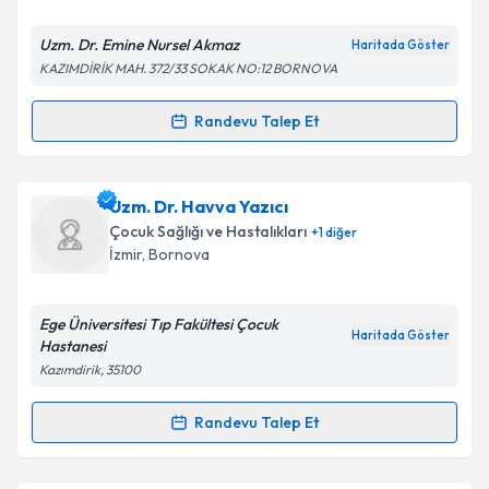
E-posta Adresiniz
Uzm. Dr. Emine Nursel Akmaz
Haritada Göster
KAZIMDİRİK MAH. 372/33 SOKAK NO:12 BORNOVA
Kişisel verilerimin işlenmesine ilişkin
Aydınlatma
Randevu Talep Et
Randevu Takvimi Talebi
Metni
'ni okudum ve kişisel verilerimin belirtilen
kapsamda işlenmesini kabul ediyorum.
Uzm. Dr. Emine Nursel Akmaz
için randevu takvimi
Uzm. Dr. Havva Yazıcı
talebi oluşturun. Size bu uzmandan randevu almanız
Takvim Talebini Gönder
Çocuk Sağlığı ve Hastalıkları
+
1
diğer
için bir takvim hazırlandığında e-posta ile
İzmir
,
Bornova
bilgilendireceğiz.
E-posta Adresiniz
Ege Üniversitesi Tıp Fakültesi Çocuk
Haritada Göster
Hastanesi
Kazımdirik, 35100
Kişisel verilerimin işlenmesine ilişkin
Aydınlatma
Randevu Talep Et
Randevu Takvimi Talebi
Metni
'ni okudum ve kişisel verilerimin belirtilen
kapsamda işlenmesini kabul ediyorum.