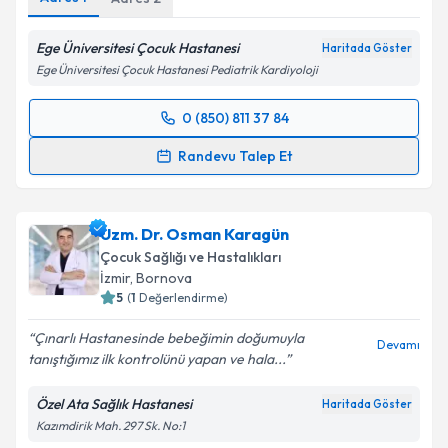
Ege Üniversitesi Çocuk Hastanesi
Haritada Göster
Ege Üniversitesi Çocuk Hastanesi Pediatrik Kardiyoloji
0 (850) 811 37 84
Randevu Takvimi Talebi
Randevu Talep Et
Prof. Dr. Ertürk Levent
için randevu takvimi talebi
oluşturun. Size bu uzmandan randevu almanız için bir
Uzm. Dr. Osman Karagün
takvim hazırlandığında e-posta ile bilgilendireceğiz.
Çocuk Sağlığı ve Hastalıkları
E-posta Adresiniz
İzmir
,
Bornova
5
(
1
Değerlendirme)
Çınarlı Hastanesinde bebeğimin doğumuyla
Devamı
tanıştığımız ilk kontrolünü yapan ve hala...
Kişisel verilerimin işlenmesine ilişkin
Aydınlatma
Metni
'ni okudum ve kişisel verilerimin belirtilen
Özel Ata Sağlık Hastanesi
Haritada Göster
kapsamda işlenmesini kabul ediyorum.
Kazımdirik Mah. 297 Sk. No:1