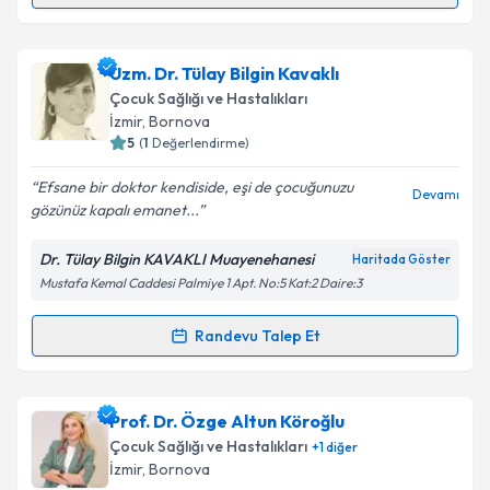
kapsamda işlenmesini kabul ediyorum.
Prof. Dr. Damla Gökşen
için randevu takvimi talebi
Uzm. Dr. Tülay Bilgin Kavaklı
Takvim Talebini Gönder
oluşturun. Size bu uzmandan randevu almanız için bir
Çocuk Sağlığı ve Hastalıkları
takvim hazırlandığında e-posta ile bilgilendireceğiz.
İzmir
,
Bornova
5
(
1
Değerlendirme)
E-posta Adresiniz
Efsane bir doktor kendiside, eşi de çocuğunuzu
Devamı
gözünüz kapalı emanet...
Dr. Tülay Bilgin KAVAKLI Muayenehanesi
Haritada Göster
Kişisel verilerimin işlenmesine ilişkin
Aydınlatma
Mustafa Kemal Caddesi Palmiye 1 Apt. No:5 Kat:2 Daire:3
Metni
'ni okudum ve kişisel verilerimin belirtilen
kapsamda işlenmesini kabul ediyorum.
Randevu Talep Et
Randevu Takvimi Talebi
Takvim Talebini Gönder
Uzm. Dr. Tülay Bilgin Kavaklı
için randevu takvimi
Prof. Dr. Özge Altun Köroğlu
talebi oluşturun. Size bu uzmandan randevu almanız
Çocuk Sağlığı ve Hastalıkları
+
1
diğer
için bir takvim hazırlandığında e-posta ile
İzmir
,
Bornova
bilgilendireceğiz.