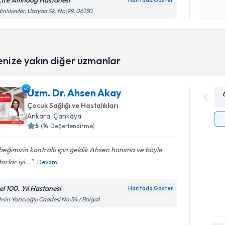
Life Altındağ Hastanesi
Haritada Göster
Kişisel
ınlıkevler, Uzayan Sk. No:99, 06130
okudum
işlenm
enize yakın diğer uzmanlar
Uzm. Dr. Ahsen Akay
Çocuk Sağlığı ve Hastalıkları
Ankara
, Çankaya
5
(
14
Değerlendirme)
eğimizin kontrolü için geldik Ahsen hanıma ve böyle
orlar iyi...
Devamı
el 100. Yıl Hastanesi
Haritada Göster
sin Yazıcıoğlu Caddesi No:54 / Balgat