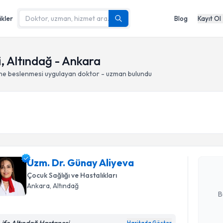
ikler
Blog
Kayıt Ol
, Altındağ - Ankara
ne beslenmesi
uygulayan doktor - uzman bulundu
Randevu T
Uzm. Dr. 
Size bu uzm
Uzm. Dr. Günay Aliyeva
hazırlandığ
Çocuk Sağlığı ve Hastalıkları
E-posta Ad
Ankara
, Altındağ
B