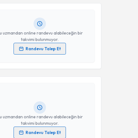
Takvim Talebini Gönder
andan randevu almanız için bir takvim
ında e-posta ile bilgilendireceğiz.
resiniz
u uzmandan online randevu alabileceğin bir
takvimi bulunmuyor.
Randevu Talep Et
 verilerimin işlenmesine ilişkin
Aydınlatma Metni
'ni
 ve kişisel verilerimin belirtilen kapsamda
akvimi Talebi
esini kabul ediyorum.
esile Deniz Çelik
için randevu takvimi talebi
Takvim Talebini Gönder
Size bu uzmandan randevu almanız için bir takvim
ında e-posta ile bilgilendireceğiz.
resiniz
u uzmandan online randevu alabileceğin bir
takvimi bulunmuyor.
Randevu Talep Et