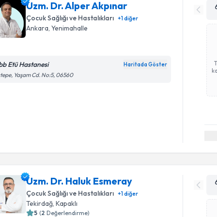
Uzm. Dr. Alper Akpınar
Çocuk Sağlığı ve Hastalıkları
+
1
diğer
Ankara
, Yenimahalle
bb Etü Hastanesi
Haritada Göster
ka
tepe, Yaşam Cd. No:5, 06560
Uzm. Dr. Haluk Esmeray
Çocuk Sağlığı ve Hastalıkları
+
1
diğer
Tekirdağ
, Kapaklı
5
(
2
Değerlendirme)