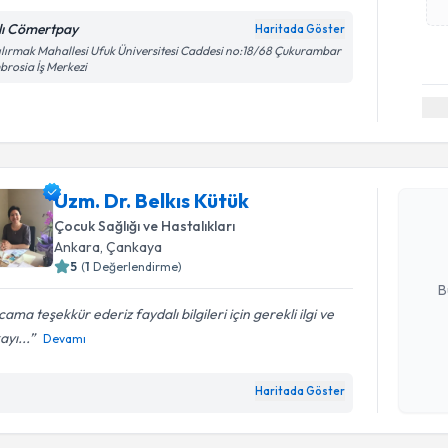
lı Cömertpay
Haritada Göster
ılırmak Mahallesi Ufuk Üniversitesi Caddesi no:18/68 Çukurambar
rosia İş Merkezi
Randevu T
Uzm. Dr. B
Uzm. Dr. Belkıs Kütük
Size bu uzm
hazırlandığ
Çocuk Sağlığı ve Hastalıkları
Ankara
, Çankaya
E-posta Ad
5
(
1
Değerlendirme)
B
ama teşekkür ederiz faydalı bilgileri için gerekli ilgi ve
ayı...
Devamı
Kişisel
Randevu T
okudum
Haritada Göster
işlenm
Prof. Dr.