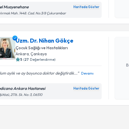
Kişisel
okudum
el Muayenehane
Haritada Göster
işlenm
ılırmak Mah. 1448. Cad. No:3/8 Çukurambar
Randevu T
Uzm. Dr. 
Uzm. Dr. Nihan Gökçe
Size bu uzm
hazırlandığ
Çocuk Sağlığı ve Hastalıkları
Ankara
, Çankaya
E-posta Ad
5
(
27
Değerlendirme)
B
um aylık ve ay boyunca doktor değiştirdik...
Devamı
Kişisel
dicana Ankara Hastanesi
Haritada Göster
okudum
ütözü, 2176. Sk. No: 3, 06510
işlenm