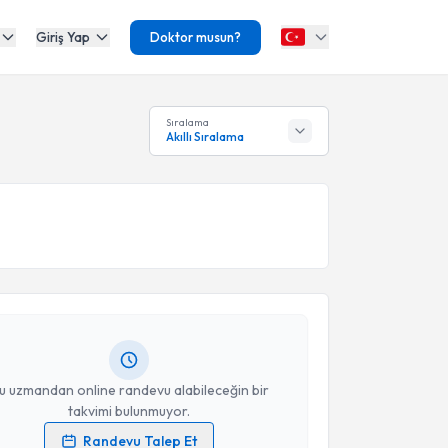
Giriş Yap
Doktor musun?
Sıralama
Akıllı Sıralama
akvimi Talebi
Günay Aliyeva
için randevu takvimi talebi oluşturun.
andan randevu almanız için bir takvim
ında e-posta ile bilgilendireceğiz.
resiniz
u uzmandan online randevu alabileceğin bir
takvimi bulunmuyor.
Randevu Talep Et