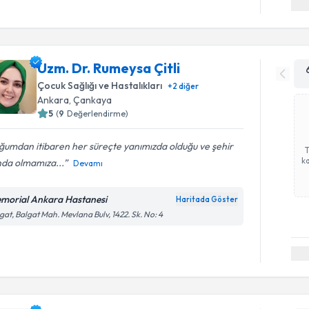
Uzm. Dr. Rumeysa Çitli
Çocuk Sağlığı ve Hastalıkları
+
2
diğer
Ankara
, Çankaya
5
(
9
Değerlendirme)
umdan itibaren her süreçte yanımızda olduğu ve şehir
ka
nda olmamıza...
Devamı
morial Ankara Hastanesi
Haritada Göster
gat, Balgat Mah. Mevlana Bulv, 1422. Sk. No: 4