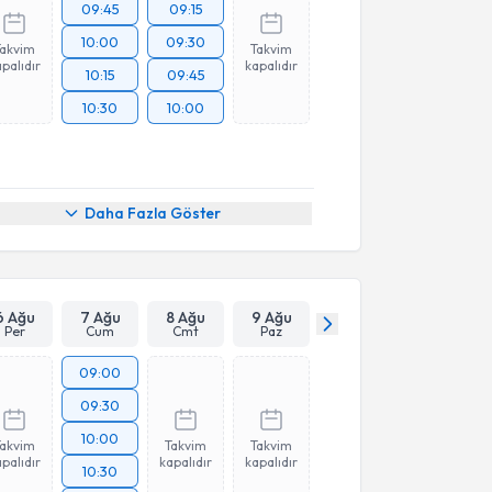
09:45
09:15
10:00
09:30
Takvim
Takvim
palıdır
kapalıdır
10:15
09:45
10:30
10:00
Daha Fazla Göster
6 Ağu
7 Ağu
8 Ağu
9 Ağu
Per
Cum
Cmt
Paz
09:00
09:30
10:00
Takvim
Takvim
Takvim
palıdır
kapalıdır
kapalıdır
10:30