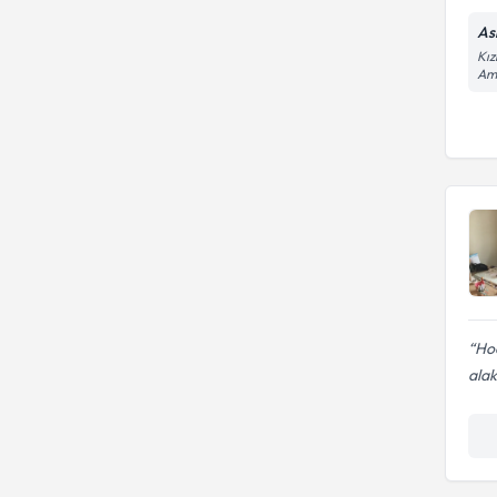
As
Kız
Amb
Hoc
alak