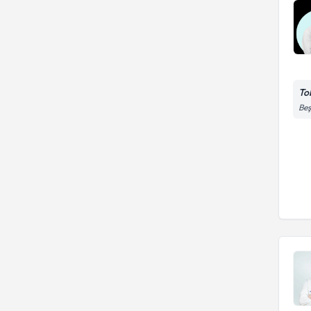
To
Beş