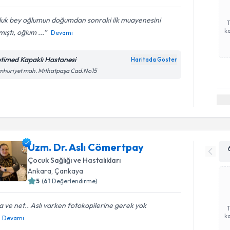
luk bey oğlumun doğumdan sonraki ilk muayenesini
ka
ıştı, oğlum ...
Devamı
timed Kapaklı Hastanesi
Haritada Göster
mhuriyet mah. Mithatpaşa Cad.No15
Uzm. Dr. Aslı Cömertpay
Çocuk Sağlığı ve Hastalıkları
Ankara
, Çankaya
5
(
61
Değerlendirme)
a ve net.. Aslı varken fotokopilerine gerek yok
ka
Devamı