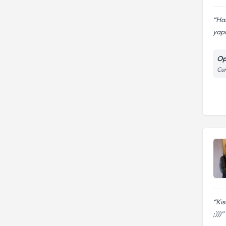
Ha
yapm
Op
Cu
Kıs
;)))