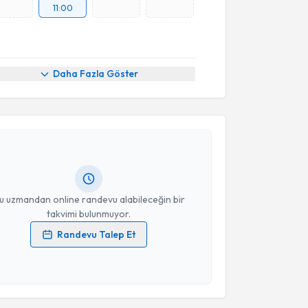
11:00
Daha Fazla Göster
akvimi Talebi
elkıs Kütük
için randevu takvimi talebi oluşturun.
andan randevu almanız için bir takvim
ında e-posta ile bilgilendireceğiz.
resiniz
u uzmandan online randevu alabileceğin bir
takvimi bulunmuyor.
Randevu Talep Et
 verilerimin işlenmesine ilişkin
Aydınlatma Metni
'ni
akvimi Talebi
 ve kişisel verilerimin belirtilen kapsamda
esini kabul ediyorum.
 H. Ahmet Demir
için randevu takvimi talebi oluşturun.