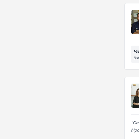
Me
Bal
Can
hipo