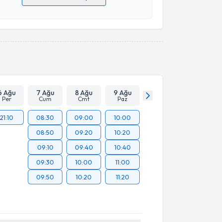
 verilerimin işlenmesine ilişkin
Aydınlatma Metni
'ni
 ve kişisel verilerimin belirtilen kapsamda
esini kabul ediyorum.
Takvim Talebini Gönder
6 Ağu
7 Ağu
8 Ağu
9 Ağu
Per
Cum
Cmt
Paz
21:10
08:30
09:00
10:00
08:50
09:20
10:20
09:10
09:40
10:40
09:30
10:00
11:00
09:50
10:20
11:20