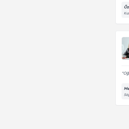
Öz
Kız
Oğl
Me
Söğ