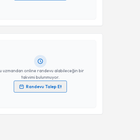
 verilerimin işlenmesine ilişkin
Aydınlatma Metni
'ni
 ve kişisel verilerimin belirtilen kapsamda
esini kabul ediyorum.
akvimi Talebi
Takvim Talebini Gönder
Nihan Gökçe
için randevu takvimi talebi oluşturun.
andan randevu almanız için bir takvim
ında e-posta ile bilgilendireceğiz.
resiniz
u uzmandan online randevu alabileceğin bir
takvimi bulunmuyor.
Randevu Talep Et
 verilerimin işlenmesine ilişkin
Aydınlatma Metni
'ni
 ve kişisel verilerimin belirtilen kapsamda
esini kabul ediyorum.
Takvim Talebini Gönder