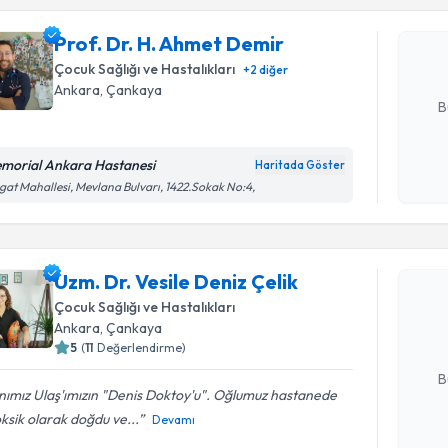
Size bu uzm
Prof. Dr. H. Ahmet Demir
hazırlandığ
Çocuk Sağlığı ve Hastalıkları
+
2
diğer
E-posta Ad
Ankara
, Çankaya
B
morial Ankara Hastanesi
Haritada Göster
Kişisel
gat Mahallesi, Mevlana Bulvarı, 1422.Sokak No:4,
okudum
Randevu T
işlenm
Uzm. Dr. V
Uzm. Dr. Vesile Deniz Çelik
oluşturun. 
Çocuk Sağlığı ve Hastalıkları
hazırlandığ
Ankara
, Çankaya
5
(
11
Değerlendirme)
E-posta Ad
B
ımız Ulaş'ımızın "Denis Doktoy'u". Oğlumuz hastanede
ksik olarak doğdu ve...
Devamı