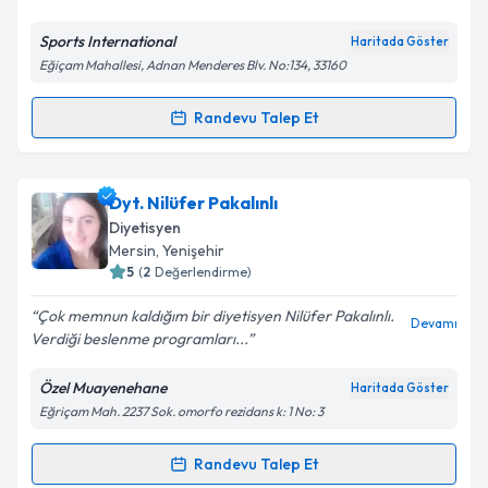
Sports International
Haritada Göster
Kişisel verilerimin işlenmesine ilişkin
Aydınlatma
Eğiçam Mahallesi, Adnan Menderes Blv. No:134, 33160
Metni
'ni okudum ve kişisel verilerimin belirtilen
kapsamda işlenmesini kabul ediyorum.
Randevu Talep Et
Randevu Takvimi Talebi
Takvim Talebini Gönder
Dyt. Adile Şahin
için randevu takvimi talebi oluşturun.
Dyt. Nilüfer Pakalınlı
Size bu uzmandan randevu almanız için bir takvim
Diyetisyen
hazırlandığında e-posta ile bilgilendireceğiz.
Mersin
, Yenişehir
5
(
2
Değerlendirme)
E-posta Adresiniz
Çok memnun kaldığım bir diyetisyen Nilüfer Pakalınlı.
Devamı
Verdiği beslenme programları...
Özel Muayenehane
Haritada Göster
Kişisel verilerimin işlenmesine ilişkin
Aydınlatma
Eğriçam Mah. 2237 Sok. omorfo rezidans k: 1 No: 3
Metni
'ni okudum ve kişisel verilerimin belirtilen
kapsamda işlenmesini kabul ediyorum.
Randevu Talep Et
Randevu Takvimi Talebi