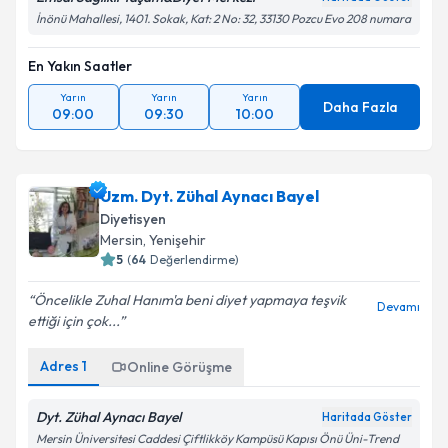
İnönü Mahallesi, 1401. Sokak, Kat: 2 No: 32, 33130 Pozcu Evo 208 numara
En Yakın Saatler
Yarın
Yarın
Yarın
Daha Fazla
09:00
09:30
10:00
Uzm. Dyt. Zühal Aynacı Bayel
Diyetisyen
Mersin
, Yenişehir
5
(
64
Değerlendirme)
Öncelikle Zuhal Hanım'a beni diyet yapmaya teşvik
Devamı
ettiği için çok...
Adres
1
Online Görüşme
Dyt. Zühal Aynacı Bayel
Haritada Göster
Mersin Üniversitesi Caddesi Çiftlikköy Kampüsü Kapısı Önü Üni-Trend