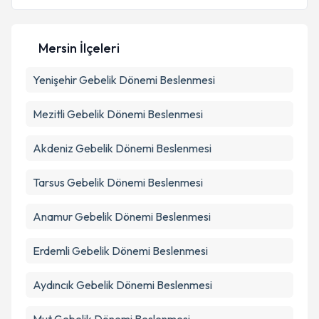
Kişisel verilerimin işlenmesine ilişkin
Aydınlatma
Metni
'ni okudum ve kişisel verilerimin belirtilen
Mersin İlçeleri
kapsamda işlenmesini kabul ediyorum.
Yenişehir
Gebelik Dönemi Beslenmesi
Takvim Talebini Gönder
Mezitli
Gebelik Dönemi Beslenmesi
Akdeniz
Gebelik Dönemi Beslenmesi
Tarsus
Gebelik Dönemi Beslenmesi
Anamur
Gebelik Dönemi Beslenmesi
Erdemli
Gebelik Dönemi Beslenmesi
Aydıncık
Gebelik Dönemi Beslenmesi