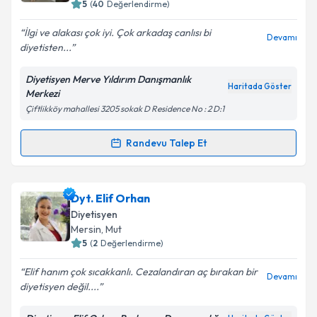
5
(
40
Değerlendirme)
E-posta Adresiniz
İlgi ve alakası çok iyi. Çok arkadaş canlısı bi
Devamı
diyetisten...
Diyetisyen Merve Yıldırım Danışmanlık
Kişisel verilerimin işlenmesine ilişkin
Aydınlatma
Haritada Göster
Merkezi
Metni
'ni okudum ve kişisel verilerimin belirtilen
Çiftlikköy mahallesi 3205 sokak D Residence No : 2 D:1
kapsamda işlenmesini kabul ediyorum.
Randevu Talep Et
Randevu Takvimi Talebi
Takvim Talebini Gönder
Dyt. Merve Yıldırım
için randevu takvimi talebi
Dyt. Elif Orhan
oluşturun. Size bu uzmandan randevu almanız için bir
Diyetisyen
takvim hazırlandığında e-posta ile bilgilendireceğiz.
Mersin
, Mut
5
(
2
Değerlendirme)
E-posta Adresiniz
Elif hanım çok sıcakkanlı. Cezalandıran aç bırakan bir
Devamı
diyetisyen değil....