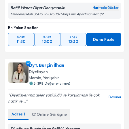
Betül Yılmaz Diyet Danışmanlık
Haritada Göster
Menderes Mah.35435 Sok.No:10/1 Ateş Emir Apartman Kat:1/2
En Yakın Saatler
8 Ağu
8 Ağu
8 Ağu
Daha Fazla
11:30
12:00
12:30
Dyt. Burçin İlhan
Diyetisyen
Mersin
, Yenişehir
5
(
198
Değerlendirme)
Diyetisyenmiz güler yüzlülüğü ve karşılaması ile çok
Devamı
nazik ve...
Adres
1
Online Görüşme
Diyetisyen Burçin İlhan Sağlıklı Yaşamın