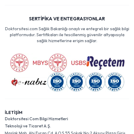
SERTİFİKA VE ENTEGRASYONLAR
Doktorsitesi.com Sağlık Bakanlığı onaylı ve entegreli bir sağlık bilgi
platformudur. Sertifikaları ile tescillenmiş güvenilir altyapısıyla
sağlık hizmetlerine erişim sağlar.
İLETİŞİM
Doktorsitesi Com Bilgi Hizmetleri
Teknoloji ve Ticaret A.Ş.
Maslak Mah. Ahi Evran Cd. A.O.S 55 Sokak No:2 Aksoy Plaza Giriş