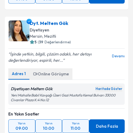
Dyt. Meltem Gök
Diyetisyen
Mersin
, Mezitli
5
(
39
Değerlendirme)
İşinde yetkin, bilgili, çözüm odaklı, her detayı
Devamı
değerlendiriyor, espirili, her...
Adres
1
Online Görüşme
Diyetisyen Meltem Gök
Haritada Göster
Yeni Mahalle Babil Kavşağı Üzeri Gazi Mustafa Kemal Bulvarı 33000
Civanlar Plaza K:4 No:12
En Yakın Saatler
Yarın
Yarın
Yarın
Daha Fazla
09:00
10:00
11:00