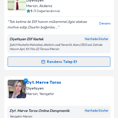
Diyetisyen
takvim hazırlandığında e-posta ile bilgilendireceğiz.
Mersin
, Akdeniz
5
(
1
Değerlendirme)
E-posta Adresiniz
Tek kelime ile Elif hanım mükemmel,ilgisi alakası
Devamı
motive edişi.Diyetin bağımlısı...
Diyetisyen Elif Kestek
Haritada Göster
Kişisel verilerimin işlenmesine ilişkin
Aydınlatma
Şehit Mustafa Mahallesi,Atatürk cad(Yarenlik Alanı)3512 sok Zahide
Metni
'ni okudum ve kişisel verilerimin belirtilen
Hanım Apt, Kt:1 No:22 Tarsus/Mersin
kapsamda işlenmesini kabul ediyorum.
Randevu Talep Et
Randevu Takvimi Talebi
Takvim Talebini Gönder
Dyt. Elif Kestek Özer
için randevu takvimi talebi
Dyt. Merve Toros
oluşturun. Size bu uzmandan randevu almanız için bir
Diyetisyen
takvim hazırlandığında e-posta ile bilgilendireceğiz.
Mersin
, Yenişehir
E-posta Adresiniz
Dyt. Merve Toros Online Danışmanlık
Haritada Göster
Yenişehir Mersin