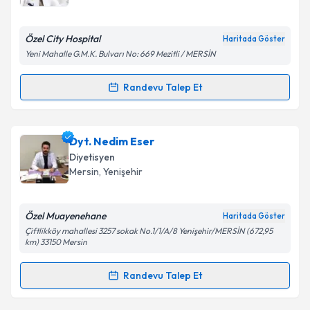
E-posta Adresiniz
Özel City Hospital
Haritada Göster
Yeni Mahalle G.M.K. Bulvarı No: 669 Mezitli / MERSİN
Kişisel verilerimin işlenmesine ilişkin
Aydınlatma
Randevu Talep Et
Randevu Takvimi Talebi
Metni
'ni okudum ve kişisel verilerimin belirtilen
kapsamda işlenmesini kabul ediyorum.
Dyt. Özlem Doğan
için randevu takvimi talebi
Dyt. Nedim Eser
oluşturun. Size bu uzmandan randevu almanız için bir
Takvim Talebini Gönder
Diyetisyen
takvim hazırlandığında e-posta ile bilgilendireceğiz.
Mersin
, Yenişehir
E-posta Adresiniz
Özel Muayenehane
Haritada Göster
Çiftlikköy mahallesi 3257 sokak No.1/1/A/8 Yenişehir/MERSİN (672,95
km) 33150 Mersin
Kişisel verilerimin işlenmesine ilişkin
Aydınlatma
Randevu Talep Et
Metni
'ni okudum ve kişisel verilerimin belirtilen
Randevu Takvimi Talebi
kapsamda işlenmesini kabul ediyorum.