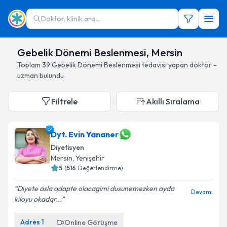
Doktor, klinik ara...
Gebelik Dönemi Beslenmesi, Mersin
Toplam
39
Gebelik Dönemi Beslenmesi
tedavisi yapan doktor -
uzman bulundu
Filtrele
Akıllı Sıralama
Dyt. Evin Yananer
Diyetisyen
Mersin
, Yenişehir
5
(
516
Değerlendirme)
Diyete asla qdapte olacagimi dusunemezken ayda
Devamı
kiloyu okadqr...
Adres
1
Online Görüşme