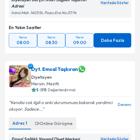
Haritada Göster
Adresi
İnönü Mah. 1403 Sk. Pozcu Evo No:37/14
En Yakın Saatler
Yarın
Yarın
Yarın
Daha Fazla
08:00
08:30
09:00
Dyt. Emsal Taşkıran
Diyetisyen
Mersin
, Mezitli
5
(
515
Değerlendirme)
Kendisi cok ilgili o anki durumunuza bakarak yardimci
Devamı
okuyor. Sadece...
Adres
1
Online Görüşme
Emsal Sağlıklı Yaşam&Diyet Merkezi
Haritada Göster