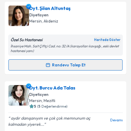
Dyt. Nedim Eser
için randevu takvimi talebi oluşturun.
Dyt. Şilan Altuntaş
Takvim Talebini Gönder
Size bu uzmandan randevu almanız için bir takvim
Diyetisyen
hazırlandığında e-posta ile bilgilendireceğiz.
Mersin
, Akdeniz
E-posta Adresiniz
Özel Su Hastanesi
Haritada Göster
İhsaniye Mah. Sait Çiftçi Cad. no: 32 /A (karayolları kavşağı , eski devlet
hastanesi yanı)
Kişisel verilerimin işlenmesine ilişkin
Aydınlatma
Randevu Talep Et
Metni
'ni okudum ve kişisel verilerimin belirtilen
Randevu Takvimi Talebi
kapsamda işlenmesini kabul ediyorum.
Dyt. Şilan Altuntaş
için randevu takvimi talebi
Dyt. Burcu Ada Talas
Takvim Talebini Gönder
oluşturun. Size bu uzmandan randevu almanız için bir
Diyetisyen
takvim hazırlandığında e-posta ile bilgilendireceğiz.
Mersin
, Mezitli
5
(
5
Değerlendirme)
E-posta Adresiniz
aydır danışanıyım ve çok çok memnunum aç
Devamı
kalmadan yiyerek...