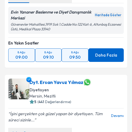
Evin Yananer Beslenme ve Diyet Danışmanlık
Haritada Göster
Merkezi
Güvenevler Mahalllesi,1919 Sok 1.Cadde No:122 Kat: 6, Altunbaş Eczanesi
Üstü, Medikal Plaza 33140
En Yakın Saatler
8 Ağu
8 Ağu
8 Ağu
Daha Fazla
09:00
09:10
09:50
Dyt. Ersan Yavuz Yılmaz
Diyetisyen
Mersin
, Mezitli
5
(
441
Değerlendirme)
İşini gerçekten çok güzel yapan bir diyetisyen. Tüm
Devamı
süreci sizinle...