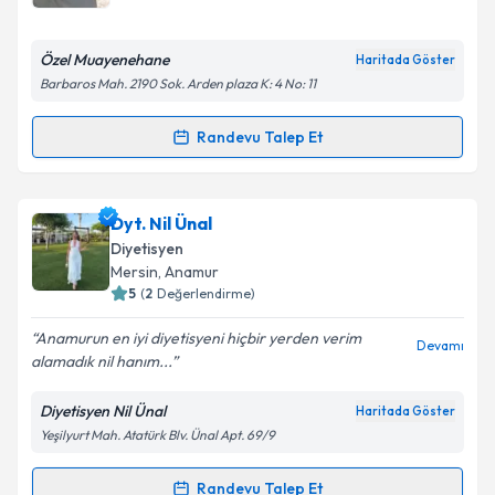
E-posta Adresiniz
Özel Muayenehane
Haritada Göster
Barbaros Mah. 2190 Sok. Arden plaza K: 4 No: 11
Kişisel verilerimin işlenmesine ilişkin
Aydınlatma
Randevu Talep Et
Randevu Takvimi Talebi
Metni
'ni okudum ve kişisel verilerimin belirtilen
kapsamda işlenmesini kabul ediyorum.
Dyt. Ayşe Nur Özkan
için randevu takvimi talebi
Dyt. Nil Ünal
oluşturun. Size bu uzmandan randevu almanız için bir
Takvim Talebini Gönder
Diyetisyen
takvim hazırlandığında e-posta ile bilgilendireceğiz.
Mersin
, Anamur
5
(
2
Değerlendirme)
E-posta Adresiniz
Anamurun en iyi diyetisyeni hiçbir yerden verim
Devamı
alamadık nil hanım...
Diyetisyen Nil Ünal
Haritada Göster
Kişisel verilerimin işlenmesine ilişkin
Aydınlatma
Yeşilyurt Mah. Atatürk Blv. Ünal Apt. 69/9
Metni
'ni okudum ve kişisel verilerimin belirtilen
kapsamda işlenmesini kabul ediyorum.
Randevu Talep Et