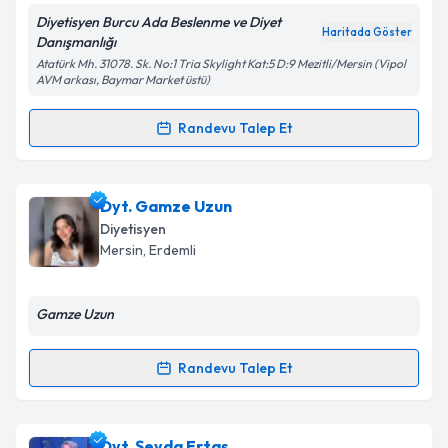
Diyetisyen Burcu Ada Beslenme ve Diyet
Kişisel verilerimin işlenmesine ilişkin
Aydınlatma
Haritada Göster
Danışmanlığı
Metni
'ni okudum ve kişisel verilerimin belirtilen
Atatürk Mh. 31078. Sk. No:1 Tria Skylight Kat:5 D:9 Mezitli/Mersin (Vipol
kapsamda işlenmesini kabul ediyorum.
AVM arkası, Baymar Market üstü)
Randevu Talep Et
Takvim Talebini Gönder
Randevu Takvimi Talebi
Dyt. Burcu Ada Talas
için randevu takvimi talebi
Dyt. Gamze Uzun
oluşturun. Size bu uzmandan randevu almanız için bir
Diyetisyen
takvim hazırlandığında e-posta ile bilgilendireceğiz.
Mersin
, Erdemli
E-posta Adresiniz
Gamze Uzun
Randevu Talep Et
Randevu Takvimi Talebi
Kişisel verilerimin işlenmesine ilişkin
Aydınlatma
Metni
'ni okudum ve kişisel verilerimin belirtilen
kapsamda işlenmesini kabul ediyorum.
Dyt. Gamze Uzun
için randevu takvimi talebi
Dyt. Şeyda Ertaş