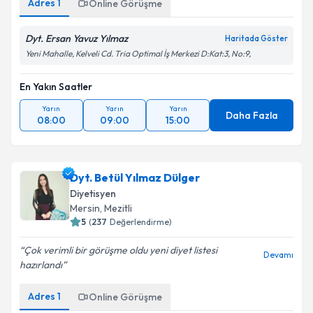
Adres
1
Online Görüşme
Dyt. Ersan Yavuz Yılmaz
Haritada Göster
Yeni Mahalle, Kelveli Cd. Tria Optimal İş Merkezi D:Kat:3, No:9,
En Yakın Saatler
Yarın
Yarın
Yarın
Daha Fazla
08:00
09:00
15:00
Dyt. Betül Yılmaz Dülger
Diyetisyen
Mersin
, Mezitli
5
(
237
Değerlendirme)
Çok verimli bir görüşme oldu yeni diyet listesi
Devamı
hazırlandı
Adres
1
Online Görüşme