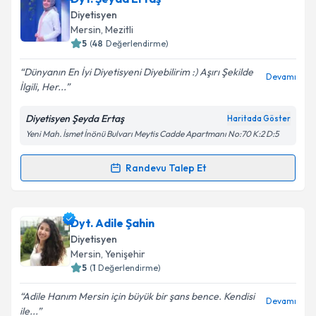
oluşturun. Size bu uzmandan randevu almanız için bir
Diyetisyen
takvim hazırlandığında e-posta ile bilgilendireceğiz.
Takvim Talebini Gönder
Mersin
, Mezitli
5
(
48
Değerlendirme)
E-posta Adresiniz
Dünyanın En İyi Diyetisyeni Diyebilirim :) Aşırı Şekilde
Devamı
İlgili, Her...
Diyetisyen Şeyda Ertaş
Haritada Göster
Kişisel verilerimin işlenmesine ilişkin
Aydınlatma
Yeni Mah. İsmet İnönü Bulvarı Meytis Cadde Apartmanı No:70 K:2 D:5
Metni
'ni okudum ve kişisel verilerimin belirtilen
kapsamda işlenmesini kabul ediyorum.
Randevu Talep Et
Randevu Takvimi Talebi
Takvim Talebini Gönder
Dyt. Şeyda Ertaş
için randevu takvimi talebi
Dyt. Adile Şahin
oluşturun. Size bu uzmandan randevu almanız için bir
Diyetisyen
takvim hazırlandığında e-posta ile bilgilendireceğiz.
Mersin
, Yenişehir
5
(
1
Değerlendirme)
E-posta Adresiniz
Adile Hanım Mersin için büyük bir şans bence. Kendisi
Devamı
ile...