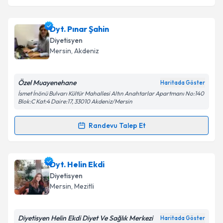
Dyt. Pınar Şahin
Diyetisyen
Mersin
, Akdeniz
Özel Muayenehane
Haritada Göster
İsmet İnönü Bulvarı Kültür Mahallesi Altın Anahtarlar Apartmanı No:140
Blok:C Kat:4 Daire:17, 33010 Akdeniz/Mersin
Randevu Talep Et
Randevu Takvimi Talebi
Dyt. Pınar Şahin
için randevu takvimi talebi oluşturun.
Dyt. Helin Ekdi
Size bu uzmandan randevu almanız için bir takvim
Diyetisyen
hazırlandığında e-posta ile bilgilendireceğiz.
Mersin
, Mezitli
E-posta Adresiniz
Diyetisyen Helin Ekdi Diyet Ve Sağlık Merkezi
Haritada Göster