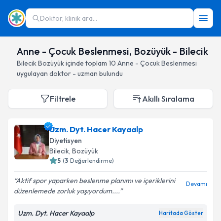
Doktor, klinik ara...
Anne - Çocuk Beslenmesi, Bozüyük - Bilecik
Bilecik
Bozüyük
içinde toplam
10
Anne - Çocuk Beslenmesi
uygulayan doktor - uzman bulundu
Filtrele
Akıllı Sıralama
Uzm. Dyt. Hacer Kayaalp
Diyetisyen
Bilecik
, Bozüyük
5
(
3
Değerlendirme)
Aktif spor yaparken beslenme planımı ve içeriklerini
Devamı
düzenlemede zorluk yaşıyordum....
Uzm. Dyt. Hacer Kayaalp
Haritada Göster