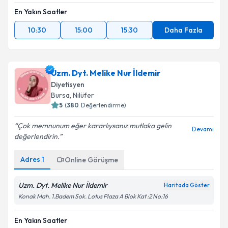
En Yakın Saatler
10:30
15:00
15:30
Daha Fazla
Uzm. Dyt. Melike Nur İldemir
Diyetisyen
Bursa
, Nilüfer
5
(
380
Değerlendirme)
Çok memnunum eğer kararlıysanız mutlaka gelin
Devamı
değerlendirin.
Adres
1
Online Görüşme
Uzm. Dyt. Melike Nur İldemir
Haritada Göster
Konak Mah. 1.Badem Sok. Lotus Plaza A Blok Kat :2 No:16
En Yakın Saatler