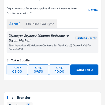
Aşırı tatlı sadece sana yönelik hazırlanan listeler
Devamı
harika zorunlu...
Adres
1
Online Görüşme
Diyetisyen Zeynep Aldanmaz Beslenme ve
Haritada Göster
Yaşam Merkezi
Esentepe Mah. FSM Bulvarı Cd. Neşe Sk. No:6, Kat:3, Daire:9 Nilüfer,
Bursa 16130
En Yakın Saatler
10 Ağu
10 Ağu
10 Ağu
Daha Fazla
09:00
09:30
10:00
İlgili Branşlar