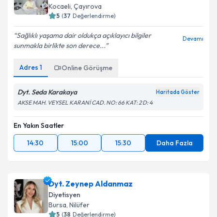
Kocaeli
, Çayırova
5
(
37
Değerlendirme)
Sağlıklı yaşama dair oldukça açıklayıcı bilgiler
Devamı
sunmakla birlikte son derece...
Adres
1
Online Görüşme
Dyt. Seda Karakaya
Haritada Göster
AKSE MAH. VEYSEL KARANİ CAD. NO: 66 KAT: 2 D: 4
En Yakın Saatler
14:30
15:00
15:30
Daha Fazla
Dyt. Zeynep Aldanmaz
Diyetisyen
Bursa
, Nilüfer
5
(
38
Değerlendirme)