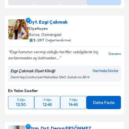
Dyt. Ezgi Çakmak
Diyetisyen
Bursa
, Osmangazi
5
(
297
Değerlendirme)
Exgi hanımın vermiş olduğu tarifler vebilgilerle hiç
Devamı
zorlanmadan aç kalmadan...
Ezgi Çakmak Diyet Kliniği
Haritada Göster
Demirtaş Cumhuriyet Mahallesi 1240. Sokak no:38/4
En Yakın Saatler
11 Ağu
11 Ağu
11 Ağu
Daha Fazla
12:30
12:45
14:45
Uzm. Dyt. Derya ERSÖNMEZ