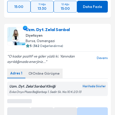
11 Ağu
12 Ağu
15:00
Daha Fazla
13:30
15:00
Uzm. Dyt. Zelal Sarıbal
Diyetisyen
Bursa
, Osmangazi
5
(
362
Değerlendirme)
O kadar pozitif ve güler yüzlü ki. Yanından
Devamı
ayrıldığınızda enerjiniz...
Adres
1
Online Görüşme
Uzm. Dyt. Zelal Sarıbal Kliniği
Haritada Göster
Evke Onyx Plaza Bağlarbaşı 1. Sedir Sk. No:10 K:2 D:13