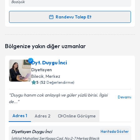
Bozüyük
Randevu Talep Et
Randevu Takvimi Talebi
Uzm. Dyt. Hacer Kayaalp
için randevu takvimi talebi
Bölgenize yakın diğer uzmanlar
oluşturun. Size bu uzmandan randevu almanız için bir
takvim hazırlandığında e-posta ile bilgilendireceğiz.
Dyt. Duygu İnci
E-posta Adresiniz
Diyetisyen
Bilecik
, Merkez
5
(
52
Değerlendirme)
Duygu hanım cok anlayışlı ve güler yüzlü birisi. İlgisi
Kişisel verilerimin işlenmesine ilişkin
Aydınlatma
Devamı
de...
Metni
'ni okudum ve kişisel verilerimin belirtilen
kapsamda işlenmesini kabul ediyorum.
Adres
1
Adres
2
Online Görüşme
Takvim Talebini Gönder
Diyetisyen Duygu İnci
Haritada Göster
İstiklal Mahallesi Şerifpaşa Cad. No:2-7 Merkez Bilecik