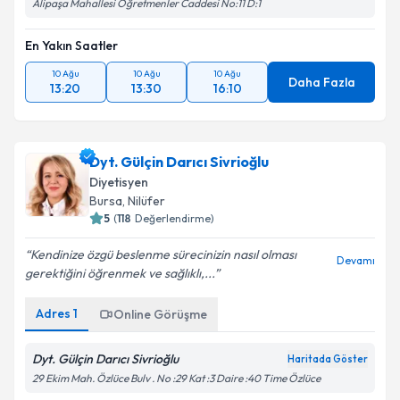
Alipaşa Mahallesi Öğretmenler Caddesi No:11 D:1
En Yakın Saatler
10 Ağu
10 Ağu
10 Ağu
Daha Fazla
13:20
13:30
16:10
Dyt. Gülçin Darıcı Sivrioğlu
Diyetisyen
Bursa
, Nilüfer
5
(
118
Değerlendirme)
Kendinize özgü beslenme sürecinizin nasıl olması
Devamı
gerektiğini öğrenmek ve sağlıklı,...
Adres
1
Online Görüşme
Dyt. Gülçin Darıcı Sivrioğlu
Haritada Göster
29 Ekim Mah. Özlüce Bulv . No :29 Kat :3 Daire :40 Time Özlüce