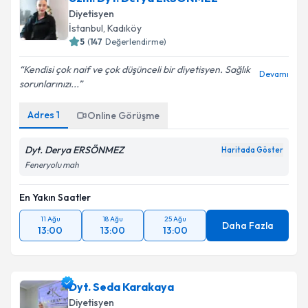
Diyetisyen
İstanbul
, Kadıköy
5
(
147
Değerlendirme)
Kendisi çok naif ve çok düşünceli bir diyetisyen. Sağlık
Devamı
sorunlarınızı...
Adres
1
Online Görüşme
Dyt. Derya ERSÖNMEZ
Haritada Göster
Feneryolu mah
En Yakın Saatler
11 Ağu
18 Ağu
25 Ağu
Daha Fazla
13:00
13:00
13:00
Dyt. Seda Karakaya
Diyetisyen