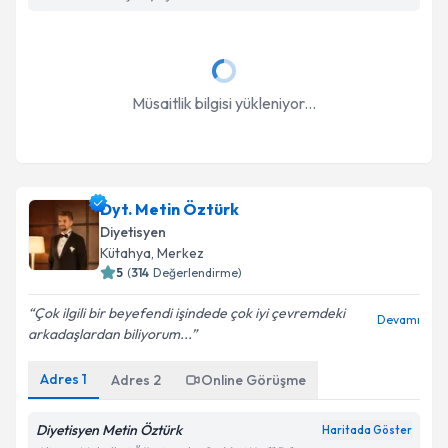
Müsaitlik bilgisi yükleniyor...
Dyt. Metin Öztürk
Diyetisyen
Kütahya
, Merkez
5
(
314
Değerlendirme)
Çok ilgili bir beyefendi işindede çok iyi çevremdeki
Devamı
arkadaşlardan biliyorum...
Adres
1
Adres
2
Online Görüşme
Diyetisyen Metin Öztürk
Haritada Göster