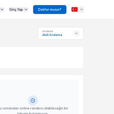
Giriş Yap
Doktor musun?
Sıralama
Akıllı Sıralama
akvimi Talebi
an Bat
için randevu takvimi talebi oluşturun. Size bu
ndevu almanız için bir takvim hazırlandığında e-
lgilendireceğiz.
resiniz
u uzmandan online randevu alabileceğin bir
takvimi bulunmuyor.