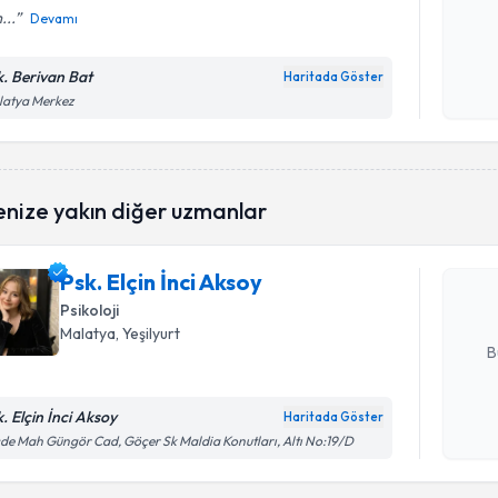
...
Devamı
Kişisel
okudum
k. Berivan Bat
Haritada Göster
işlenm
latya Merkez
Randevu T
enize yakın diğer uzmanlar
Psk. Elçin 
bu uzmandan
Psk. Elçin İnci Aksoy
posta ile bi
Psikoloji
E-posta Ad
Malatya
, Yeşilyurt
B
k. Elçin İnci Aksoy
Haritada Göster
Kişisel
de Mah Güngör Cad, Göçer Sk Maldia Konutları, Altı No:19/D
okudum
işlenm