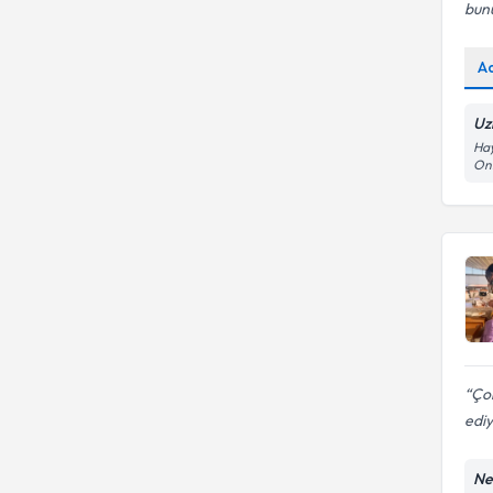
bunu
A
Uzm
Hay
On
Ço
ediy
Ne