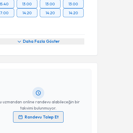
15:40
13:00
13:00
13:00
17:00
14:20
14:20
14:20
Daha Fazla Göster
akvimi Talebi
Zelal Arık
için randevu takvimi talebi oluşturun. Size
 randevu almanız için bir takvim hazırlandığında e-
lgilendireceğiz.
resiniz
u uzmandan online randevu alabileceğin bir
takvimi bulunmuyor.
Randevu Talep Et
 verilerimin işlenmesine ilişkin
Aydınlatma Metni
'ni
 ve kişisel verilerimin belirtilen kapsamda