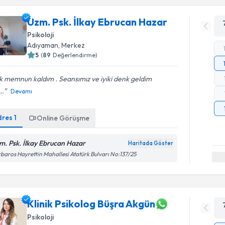
Uzm. Psk. İlkay Ebrucan Hazar
Psikoloji
Adıyaman
, Merkez
5
(
89
Değerlendirme)
 memnun kaldım . Seansımız ve iyiki denk geldim
..
Devamı
dres
1
Online Görüşme
m. Psk. İlkay Ebrucan Hazar
Haritada Göster
baros Hayrettin Mahallesi Atatürk Bulvarı No:137/25
Klinik Psikolog Büşra Akgün
Psikoloji