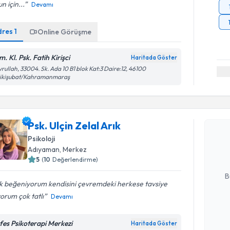
n için...
Devamı
dres
1
Online Görüşme
. Kl. Psk. Fatih Kirişci
Haritada Göster
rullah, 33004. Sk. Ada 10 B1 blok Kat:3 Daire:12, 46100
ikişubat/Kahramanmaraş
Randevu T
Psk. Ulçin 
Psk. Ulçin Zelal Arık
bu uzmandan
Psikoloji
posta ile bi
Adıyaman
, Merkez
5
(
10
Değerlendirme)
E-posta Ad
B
k beğeniyorum kendisini çevremdeki herkese tavsiye
orum çok tatlı
Devamı
Kişisel
okudum
fes Psikoterapi Merkezi
Haritada Göster