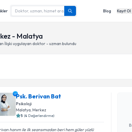
ikler
Blog
Kayıt Ol
rkez - Malatya
n İlişki
uygulayan doktor - uzman bulundu
Randevu T
Psk. Beriv
Psk. Berivan Bat
uzmandan ra
Psikoloji
posta ile bi
Malatya
, Merkez
5
(
4
Değerlendirme)
E-posta Ad
B
ivan hanım ile ilk seansımızdan beri hem güler yüzlü