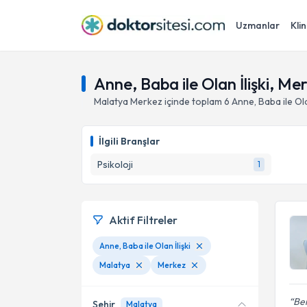
Uzmanlar
Klin
Anne, Baba ile Olan İlişki, Me
Malatya
Merkez
içinde toplam
6
Anne, Baba ile Ola
İlgili Branşlar
Psikoloji
1
Aktif Filtreler
Anne, Baba ile Olan İlişki
Malatya
Merkez
Ber
Şehir
Malatya