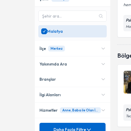
hem
Ps
Ma
Malatya
İlçe
Merkez
Bölg
Yakınımda Ara
Branşlar
Konumuma yakın uzmanları
Merkez
göster
Yeşilyurt
İlgi Alanları
Ps
Hizmetler
Anne, Baba ile Olan İlişki
Psikoloji
Tec
Mezuniyet
Alkol ve Madde Bağımlılığı
Daha Fazla Filtre