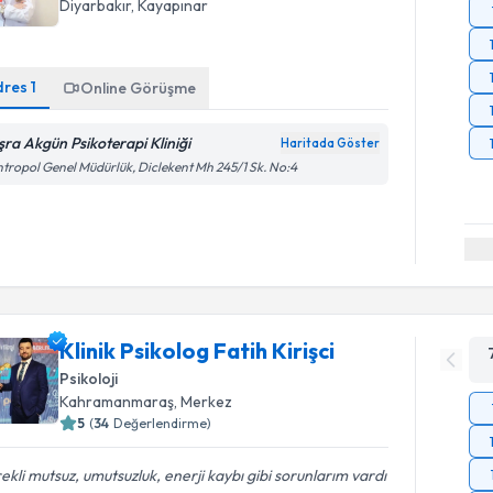
Diyarbakır
, Kayapınar
dres
1
Online Görüşme
şra Akgün Psikoterapi Kliniği
Haritada Göster
tropol Genel Müdürlük, Diclekent Mh 245/1 Sk. No:4
Klinik Psikolog Fatih Kirişci
Psikoloji
Kahramanmaraş
, Merkez
5
(
34
Değerlendirme)
ekli mutsuz, umutsuzluk, enerji kaybı gibi sorunlarım vardı