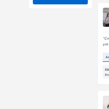
Bağımlılık Danışmanlığı
Ünvan
Aile İçi İletişim Sorunları
Bağımlılıklar
Aldatma, Aldatılma
Nişantaşı Üniversitesi
Bağlanma Bozuklukları
Alkol bağımlılık tedavisi
Psk.
Bipolar Ve İlgili Bozukluklar
Çok
Alkol, Sigara, Madde Bağımlılığı
çok.
Bireysel Rehberlik
Anne - Baba Eğitimi ve
Danışmanlığı
A
Bireysel Terapi
Anne, Baba ile Olan İlişki
Cinsel Bozukluklar
Uz
Anti sosyal Kişilik Bozukluğu
Bar
Cinsellik
Ayrılma Kaygı Bozukluğu
Davranış Bozuklukları
Ayrılma Kaygısı
Bağımlılık ile mücadele