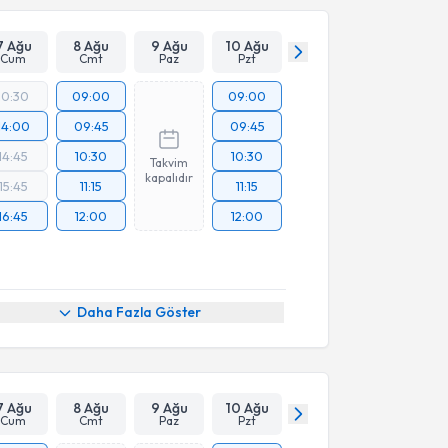
Takvim Talebini Gönder
7 Ağu
8 Ağu
9 Ağu
10 Ağu
Cum
Cmt
Paz
Pzt
10:30
09:00
09:00
14:00
09:45
09:45
14:45
10:30
10:30
Takvim
kapalıdır
15:45
11:15
11:15
16:45
12:00
12:00
Daha Fazla Göster
7 Ağu
8 Ağu
9 Ağu
10 Ağu
Cum
Cmt
Paz
Pzt