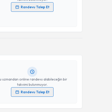
Randevu Talep Et
 verilerimin işlenmesine ilişkin
Aydınlatma Metni
'ni
 ve kişisel verilerimin belirtilen kapsamda
esini kabul ediyorum.
akvimi Talebi
Takvim Talebini Gönder
İnci Aksoy
için randevu takvimi talebi oluşturun. Size
 randevu almanız için bir takvim hazırlandığında e-
lgilendireceğiz.
resiniz
u uzmandan online randevu alabileceğin bir
takvimi bulunmuyor.
Randevu Talep Et
 verilerimin işlenmesine ilişkin
Aydınlatma Metni
'ni
 ve kişisel verilerimin belirtilen kapsamda
esini kabul ediyorum.