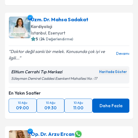
Uzm. Dr. Mahsa Sadakat
Kardiyoloji
İstanbul
, Esenyurt
5
(
24
Değerlendirme)
Doktor değil sanki bir melek. Konusunda çok iyi ve
Devamı
ilgili...
Elitium Cerrahi Tıp Merkezi
Haritada Göster
Süleyman Demirel Caddesi Esenkent Mahallesi No : 17
En Yakın Saatler
10 Ağu
10 Ağu
10 Ağu
Daha Fazla
09:00
09:30
11:00
Op. Dr. Arzu Ercan