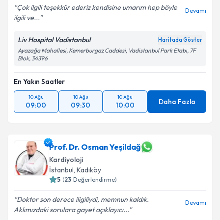
Çok ilgili teşekkür ederiz kendisine umarım hep böyle
Devamı
ilgili ve...
Liv Hospital Vadistanbul
Haritada Göster
Ayazağa Mahallesi, Kemerburgaz Caddesi, Vadistanbul Park Etabı, 7F
Blok, 34396
En Yakın Saatler
10 Ağu
10 Ağu
10 Ağu
Daha Fazla
09:00
09:30
10:00
Prof. Dr. Osman Yeşildağ
Kardiyoloji
İstanbul
, Kadıköy
5
(
23
Değerlendirme)
Doktor son derece iligiliydi, memnun kaldık.
Devamı
Aklımızdaki sorulara gayet açıklayıcı...