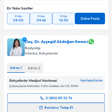
Takvim Talebini Gönder
En Yakın Saatler
10 Ağu
10 Ağu
10 Ağu
Daha Fazla
09:00
09:45
10:30
Doç. Dr. Ayşegül Akdoğan Gemici
Radyoloji
İstanbul
, Bahçelievler
Adres
1
Adres
2
Bahçelievler Medipol Hastanesi
Haritada Göster
Çobançesme Mahallesi, Fatih Caddesi, No:1/8, 34196
0 (850) 811 32 74
Randevu Takvimi Talebi
Randevu Talep Et