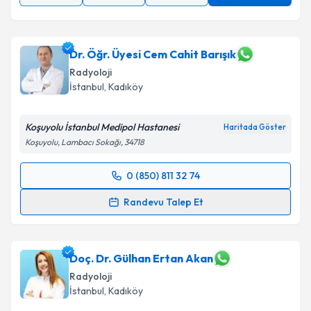
Takvim Talebini Gönder
Dr. Öğr. Üyesi Cem Cahit Barışık
Radyoloji
İstanbul
, Kadıköy
Koşuyolu İstanbul Medipol Hastanesi
Haritada Göster
Koşuyolu, Lambacı Sokağı, 34718
0 (850) 811 32 74
Randevu Takvimi Talebi
Randevu Talep Et
Dr. Öğr. Üyesi Cem Cahit Barışık
için randevu
takvimi talebi oluşturun. Size bu uzmandan randevu
almanız için bir takvim hazırlandığında e-posta ile
Doç. Dr. Gülhan Ertan Akan
bilgilendireceğiz.
Radyoloji
İstanbul
, Kadıköy
E-posta Adresiniz