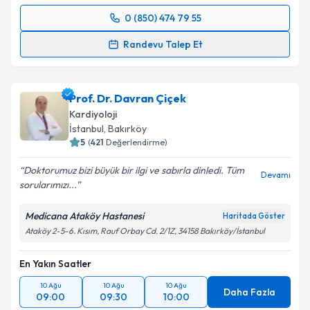
0 (850) 474 79 55
Randevu Takvimi Talebi
Randevu Talep Et
Prof. Dr. Yüksel Doğan
için randevu takvimi talebi
oluşturun. Size bu uzmandan randevu almanız için bir
Prof. Dr. Davran Çiçek
takvim hazırlandığında e-posta ile bilgilendireceğiz.
Kardiyoloji
E-posta Adresiniz
İstanbul
, Bakırköy
5
(
421
Değerlendirme)
Doktorumuz bizi büyük bir ilgi ve sabırla dinledi. Tüm
Devamı
sorularımızı...
Kişisel verilerimin işlenmesine ilişkin
Aydınlatma
Metni
'ni okudum ve kişisel verilerimin belirtilen
Medicana Ataköy Hastanesi
Haritada Göster
kapsamda işlenmesini kabul ediyorum.
Ataköy 2-5-6. Kısım, Rauf Orbay Cd. 2/1Z, 34158 Bakırköy/İstanbul
En Yakın Saatler
Takvim Talebini Gönder
10 Ağu
10 Ağu
10 Ağu
Daha Fazla
09:00
09:30
10:00