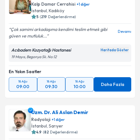
Kalp Damar Cerrahisi
+
1
diğer
İstanbul
, Kadıköy
5
(
219
Değerlendirme)
Çok samimi arkadaşıma kendimi teslim etmek gibi
Devamı
güven ve mutluluk...
Acıbadem Kozyatağı Hastanesi
Haritada Göster
19 Mayıs, Begonya Sk. No:12
En Yakın Saatler
18 Ağu
18 Ağu
18 Ağu
Daha Fazla
09:00
09:30
10:00
Uzm. Dr. Ali Aslan Demir
Radyoloji
+
1
diğer
İstanbul
, Sarıyer
4.9
(
82
Değerlendirme)