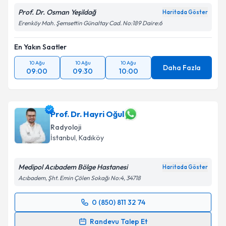
Prof. Dr. Osman Yeşildağ
Haritada Göster
Erenköy Mah. Şemsettin Günaltay Cad. No:189 Daire:6
En Yakın Saatler
10 Ağu
10 Ağu
10 Ağu
Daha Fazla
09:00
09:30
10:00
Prof. Dr. Hayri Oğul
Radyoloji
İstanbul
, Kadıköy
Medipol Acıbadem Bölge Hastanesi
Haritada Göster
Acıbadem, Şht. Emin Çölen Sokağı No:4, 34718
0 (850) 811 32 74
Randevu Takvimi Talebi
Randevu Talep Et