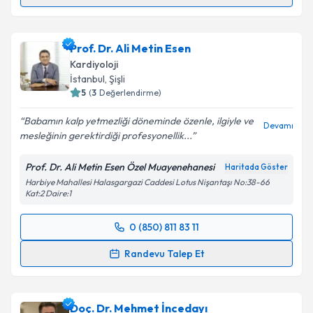
Prof. Dr. Hayri Oğul
için randevu takvimi talebi
oluşturun. Size bu uzmandan randevu almanız için bir
Prof. Dr. Ali Metin Esen
takvim hazırlandığında e-posta ile bilgilendireceğiz.
Kardiyoloji
E-posta Adresiniz
İstanbul
, Şişli
5
(
3
Değerlendirme)
Babamın kalp yetmezliği döneminde özenle, ilgiyle ve
Devamı
mesleğinin gerektirdiği profesyonellik...
Kişisel verilerimin işlenmesine ilişkin
Aydınlatma
Metni
'ni okudum ve kişisel verilerimin belirtilen
Prof. Dr. Ali Metin Esen Özel Muayenehanesi
Haritada Göster
kapsamda işlenmesini kabul ediyorum.
Harbiye Mahallesi Halasgargazi Caddesi Lotus Nişantaşı No:38-66
Kat:2 Daire:1
Takvim Talebini Gönder
0 (850) 811 83 11
Randevu Takvimi Talebi
Randevu Talep Et
Prof. Dr. Ali Metin Esen
için randevu takvimi talebi
oluşturun. Size bu uzmandan randevu almanız için bir
Doç. Dr. Mehmet İncedayı
takvim hazırlandığında e-posta ile bilgilendireceğiz.