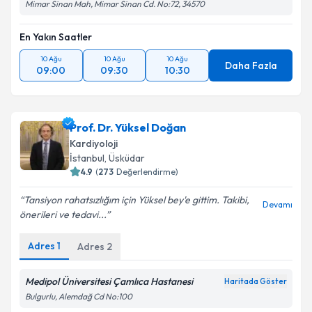
Mimar Sinan Mah, Mimar Sinan Cd. No:72, 34570
En Yakın Saatler
10 Ağu
10 Ağu
10 Ağu
Daha Fazla
09:00
09:30
10:30
Prof. Dr. Yüksel Doğan
Kardiyoloji
İstanbul
, Üsküdar
4.9
(
273
Değerlendirme)
Tansiyon rahatsızlığım için Yüksel bey'e gittim. Takibi,
Devamı
önerileri ve tedavi...
Adres
1
Adres
2
Medipol Üniversitesi Çamlıca Hastanesi
Haritada Göster
Bulgurlu, Alemdağ Cd No:100