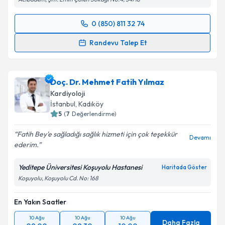
kapsamda işlenmesini kabul ediyorum.
0 (850) 811 32 74
Randevu Takvimi Talebi
Takvim Talebini Gönder
Randevu Talep Et
Uzm. Dr. Yusuf Can
için randevu takvimi talebi
oluşturun. Size bu uzmandan randevu almanız için bir
Doç. Dr. Mehmet Fatih Yılmaz
takvim hazırlandığında e-posta ile bilgilendireceğiz.
Kardiyoloji
E-posta Adresiniz
İstanbul
, Kadıköy
5
(
7
Değerlendirme)
Fatih Bey'e sağladığı sağlık hizmeti için çok teşekkür
Devamı
ederim.
Kişisel verilerimin işlenmesine ilişkin
Aydınlatma
Metni
'ni okudum ve kişisel verilerimin belirtilen
Yeditepe Üniversitesi Koşuyolu Hastanesi
Haritada Göster
kapsamda işlenmesini kabul ediyorum.
Koşuyolu, Koşuyolu Cd. No: 168
En Yakın Saatler
Takvim Talebini Gönder
10 Ağu
10 Ağu
10 Ağu
Daha Fazla