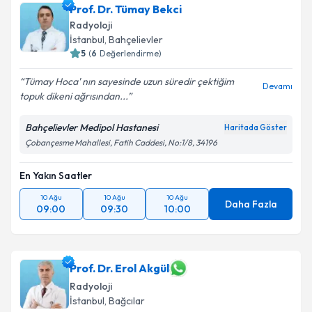
Prof. Dr. Tümay Bekci
Radyoloji
İstanbul
, Bahçelievler
5
(
6
Değerlendirme)
Tümay Hoca' nın sayesinde uzun süredir çektiğim
Devamı
topuk dikeni ağrısından...
Bahçelievler Medipol Hastanesi
Haritada Göster
Çobançesme Mahallesi, Fatih Caddesi, No:1/8, 34196
En Yakın Saatler
10 Ağu
10 Ağu
10 Ağu
Daha Fazla
09:00
09:30
10:00
Prof. Dr. Erol Akgül
Radyoloji
İstanbul
, Bağcılar