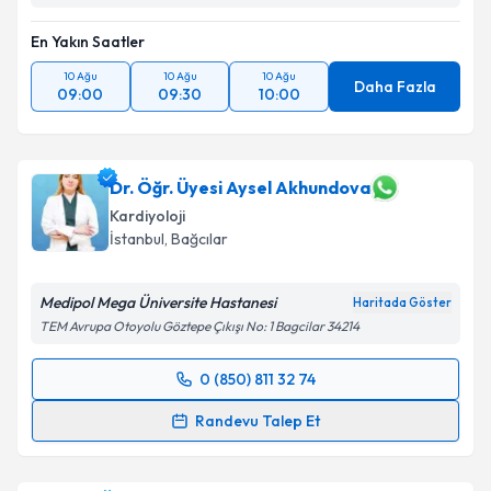
En Yakın Saatler
10 Ağu
10 Ağu
10 Ağu
Daha Fazla
09:00
09:30
10:00
Dr. Öğr. Üyesi Aysel Akhundova
Kardiyoloji
İstanbul
, Bağcılar
Medipol Mega Üniversite Hastanesi
Haritada Göster
TEM Avrupa Otoyolu Göztepe Çıkışı No: 1 Bagcilar 34214
0 (850) 811 32 74
Randevu Takvimi Talebi
Randevu Talep Et
Dr. Öğr. Üyesi Aysel Akhundova
için randevu takvimi
talebi oluşturun. Size bu uzmandan randevu almanız