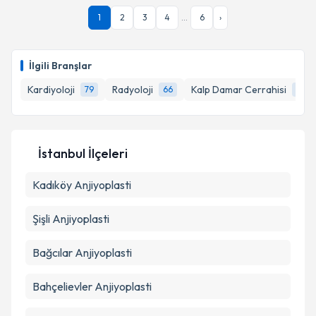
1
2
3
4
...
6
›
İlgili Branşlar
Kardiyoloji
Radyoloji
Kalp Damar Cerrahisi
79
66
31
İstanbul İlçeleri
Kadıköy
Anjiyoplasti
Şişli
Anjiyoplasti
Bağcılar
Anjiyoplasti
Bahçelievler
Anjiyoplasti