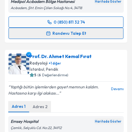
Medipol Acıbadem Bölge Hastanesi
Metni
'ni okudum ve kişisel verilerimin belirtilen
Haritada Göster
kapsamda işlenmesini kabul ediyorum.
Acıbadem, Şht. Emin Çölen Sokağı No:4, 34718
0 (850) 811 32 74
Randevu Takvimi Talebi
Takvim Talebini Gönder
Randevu Talep Et
Dr. Öğr. Üyesi Banu Karaalioğlu
için randevu
takvimi talebi oluşturun. Size bu uzmandan randevu
Prof. Dr. Ahmet Kemal Fırat
almanız için bir takvim hazırlandığında e-posta ile
bilgilendireceğiz.
Radyoloji
+
1
diğer
İstanbul
, Pendik
E-posta Adresiniz
5
(
6
Değerlendirme)
Yaptığı bütün işlemlerden gayet memnun kaldım.
Devamı
Hastasına karşı ilgi alakası...
Kişisel verilerimin işlenmesine ilişkin
Aydınlatma
Adres
1
Adres
2
Metni
'ni okudum ve kişisel verilerimin belirtilen
kapsamda işlenmesini kabul ediyorum.
Emsey Hospital
Haritada Göster
Çamlık, Selçuklu Cd. No:22, 34912