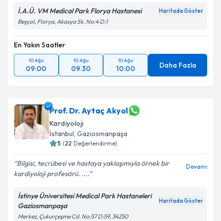
İ.A.Ü. VM Medical Park Florya Hastanesi
Haritada Göster
Beşyol, Florya, Akasya Sk. No:4 D:1
En Yakın Saatler
10 Ağu
10 Ağu
10 Ağu
Daha Fazla
09:00
09:30
10:00
Prof. Dr. Aytaç Akyol
Kardiyoloji
İstanbul
, Gaziosmanpaşa
5
(
22
Değerlendirme)
Bilgisi, tecrübesi ve hastaya yaklaşımıyla örnek bir
Devamı
kardiyoloji profesörü. ....
İstinye Üniversitesi Medical Park Hastaneleri
Haritada Göster
Gaziosmanpaşa
Merkez, Çukurçeşme Cd. No:57 D:59, 34250