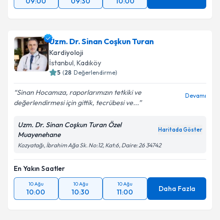
09:00
09:30
10:00
Uzm. Dr. Sinan Coşkun Turan
Kardiyoloji
İstanbul
, Kadıköy
5
(
28
Değerlendirme)
Sinan Hocamıza, raporlarımızın tetkiki ve
Devamı
değerlendirmesi için gittik, tecrübesi ve...
Uzm. Dr. Sinan Coşkun Turan Özel
Haritada Göster
Muayenehane
Kozyatağı, İbrahim Ağa Sk. No:12, Kat:6, Daire: 26 34742
En Yakın Saatler
10 Ağu
10 Ağu
10 Ağu
Daha Fazla
10:00
10:30
11:00