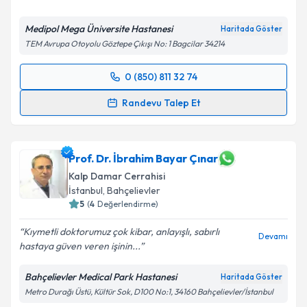
Medipol Mega Üniversite Hastanesi
Haritada Göster
TEM Avrupa Otoyolu Göztepe Çıkışı No: 1 Bagcilar 34214
0 (850) 811 32 74
Randevu Takvimi Talebi
Randevu Talep Et
Prof. Dr. Erol Akgül
için randevu takvimi talebi
oluşturun. Size bu uzmandan randevu almanız için bir
takvim hazırlandığında e-posta ile bilgilendireceğiz.
Prof. Dr. İbrahim Bayar Çınar
Kalp Damar Cerrahisi
E-posta Adresiniz
İstanbul
, Bahçelievler
5
(
4
Değerlendirme)
Kıymetli doktorumuz çok kibar, anlayışlı, sabırlı
Devamı
hastaya güven veren işinin...
Kişisel verilerimin işlenmesine ilişkin
Aydınlatma
Metni
'ni okudum ve kişisel verilerimin belirtilen
Bahçelievler Medical Park Hastanesi
Haritada Göster
kapsamda işlenmesini kabul ediyorum.
Metro Durağı Üstü, Kültür Sok, D100 No:1, 34160 Bahçelievler/İstanbul