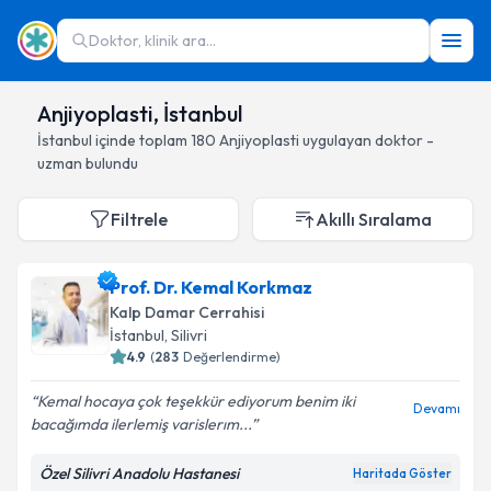
Doktor, klinik ara...
Anjiyoplasti, İstanbul
İstanbul
içinde toplam
180
Anjiyoplasti
uygulayan doktor -
uzman bulundu
Filtrele
Akıllı Sıralama
Prof. Dr. Kemal Korkmaz
Kalp Damar Cerrahisi
İstanbul
, Silivri
4.9
(
283
Değerlendirme)
Kemal hocaya çok teşekkür ediyorum benim iki
Devamı
bacağımda ilerlemiş varislerım...
Özel Silivri Anadolu Hastanesi
Haritada Göster