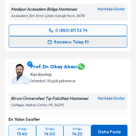
Medipol Acıbadem Bölge Hastanesi
Haritada Göster
Acıbadem, Şht. Emin Çölen Sokağı No:4, 34718
Kişisel verilerimin işlenmesine ilişkin
Aydınlatma
0 (850) 811 32 74
Metni
'ni okudum ve kişisel verilerimin belirtilen
Randevu Takvimi Talebi
kapsamda işlenmesini kabul ediyorum.
Randevu Talep Et
Prof. Dr. Irmak Durur Subaşı
için randevu takvimi
Takvim Talebini Gönder
talebi oluşturun. Size bu uzmandan randevu almanız
için bir takvim hazırlandığında e-posta ile
Prof. Dr. Okay Abacı
bilgilendireceğiz.
Kardiyoloji
İstanbul
, Küçükçekmece
E-posta Adresiniz
Biruni Üniversitesi Tıp Fakültesi Hastanesi
Haritada Göster
Gültepe, Halkalı Cd No: 99, 34295
Kişisel verilerimin işlenmesine ilişkin
Aydınlatma
En Yakın Saatler
Metni
'ni okudum ve kişisel verilerimin belirtilen
kapsamda işlenmesini kabul ediyorum.
10 Ağu
10 Ağu
10 Ağu
Daha Fazla
13:40
14:00
14:20