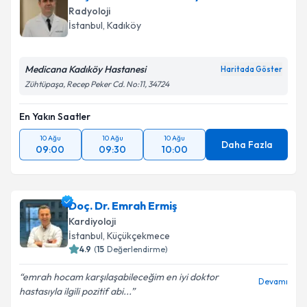
Radyoloji
E-posta Adresiniz
İstanbul
, Kadıköy
Medicana Kadıköy Hastanesi
Haritada Göster
Zühtüpaşa, Recep Peker Cd. No:11, 34724
Kişisel verilerimin işlenmesine ilişkin
Aydınlatma
Metni
'ni okudum ve kişisel verilerimin belirtilen
En Yakın Saatler
kapsamda işlenmesini kabul ediyorum.
10 Ağu
10 Ağu
10 Ağu
Daha Fazla
09:00
09:30
10:00
Takvim Talebini Gönder
Doç. Dr. Emrah Ermiş
Kardiyoloji
İstanbul
, Küçükçekmece
4.9
(
15
Değerlendirme)
emrah hocam karşılaşabileceğim en iyi doktor
Devamı
hastasıyla ilgili pozitif abi...