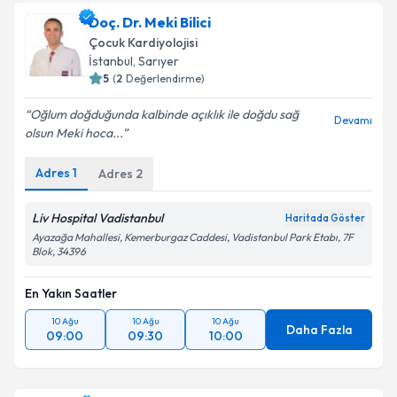
Doç. Dr. Meki Bilici
Çocuk Kardiyolojisi
İstanbul
, Sarıyer
5
(
2
Değerlendirme)
Oğlum doğduğunda kalbinde açıklık ile doğdu sağ
Devamı
olsun Meki hoca...
Adres
1
Adres
2
Liv Hospital Vadistanbul
Haritada Göster
Ayazağa Mahallesi, Kemerburgaz Caddesi, Vadistanbul Park Etabı, 7F
Blok, 34396
En Yakın Saatler
10 Ağu
10 Ağu
10 Ağu
Daha Fazla
09:00
09:30
10:00