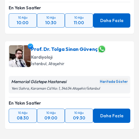
Takvim Talebini Gönder
En Yakın Saatler
10 Ağu
10 Ağu
10 Ağu
Daha Fazla
10:00
10:30
11:00
Prof. Dr. Tolga Sinan Güvenç
Kardiyoloji
İstanbul
, Ataşehir
Memorial Göztepe Hastanesi
Haritada Göster
Yeni Sahra, Karaman Cd No: 1, 34634 Ataşehir/İstanbul
En Yakın Saatler
10 Ağu
10 Ağu
10 Ağu
Daha Fazla
08:30
09:00
09:30