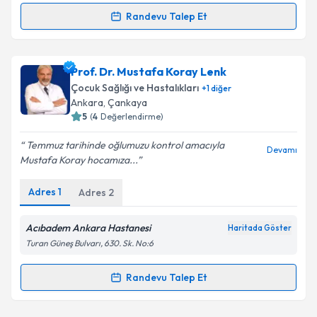
Metni
'ni okudum ve kişisel verilerimin belirtilen
kapsamda işlenmesini kabul ediyorum.
Randevu Talep Et
Randevu Takvimi Talebi
Takvim Talebini Gönder
Prof. Dr. Sadi Türkay
için randevu takvimi talebi
Prof. Dr. Mustafa Koray Lenk
oluşturun. Size bu uzmandan randevu almanız için bir
Çocuk Sağlığı ve Hastalıkları
+
1
diğer
takvim hazırlandığında e-posta ile bilgilendireceğiz.
Ankara
, Çankaya
5
(
4
Değerlendirme)
E-posta Adresiniz
Temmuz tarihinde oğlumuzu kontrol amacıyla
Devamı
Mustafa Koray hocamıza...
Adres
1
Adres
2
Kişisel verilerimin işlenmesine ilişkin
Aydınlatma
Metni
'ni okudum ve kişisel verilerimin belirtilen
kapsamda işlenmesini kabul ediyorum.
Acıbadem Ankara Hastanesi
Haritada Göster
Turan Güneş Bulvarı, 630. Sk. No:6
Takvim Talebini Gönder
Randevu Talep Et
Randevu Takvimi Talebi