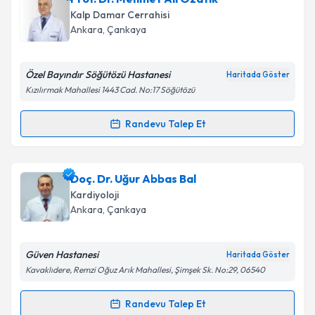
oluşturun. Size bu uzmandan randevu almanız için bir
Kalp Damar Cerrahisi
takvim hazırlandığında e-posta ile bilgilendireceğiz.
Ankara
, Çankaya
E-posta Adresiniz
Özel Bayındır Söğütözü Hastanesi
Haritada Göster
Kızılırmak Mahallesi 1443 Cad. No:17 Söğütözü
Kişisel verilerimin işlenmesine ilişkin
Aydınlatma
Randevu Talep Et
Randevu Takvimi Talebi
Metni
'ni okudum ve kişisel verilerimin belirtilen
kapsamda işlenmesini kabul ediyorum.
Prof. Dr. Mehmet Ali Özatik
için randevu takvimi
Doç. Dr. Uğur Abbas Bal
talebi oluşturun. Size bu uzmandan randevu almanız
Takvim Talebini Gönder
Kardiyoloji
için bir takvim hazırlandığında e-posta ile
Ankara
, Çankaya
bilgilendireceğiz.
E-posta Adresiniz
Güven Hastanesi
Haritada Göster
Kavaklıdere, Remzi Oğuz Arık Mahallesi, Şimşek Sk. No:29, 06540
Randevu Talep Et
Randevu Takvimi Talebi