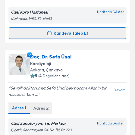
E-posta Adresiniz
Özel Koru Hastanesi
Haritada Göster
Kızılırmak, 1450. Sk. No:13
Kişisel verilerimin işlenmesine ilişkin
Aydınlatma
Randevu Talep Et
Randevu Takvimi Talebi
Metni
'ni okudum ve kişisel verilerimin belirtilen
kapsamda işlenmesini kabul ediyorum.
Prof. Dr. Ömer Çakır
için randevu takvimi talebi
Doç. Dr. Sefa Ünal
oluşturun. Size bu uzmandan randevu almanız için bir
Takvim Talebini Gönder
Kardiyoloji
takvim hazırlandığında e-posta ile bilgilendireceğiz.
Ankara
, Çankaya
5
(
4
Değerlendirme)
E-posta Adresiniz
Sevgili doktorumuz Sefa Unal bey hocam Allahin bir
Devamı
mucizesi..ben ...
Adres
1
Adres
2
Kişisel verilerimin işlenmesine ilişkin
Aydınlatma
Metni
'ni okudum ve kişisel verilerimin belirtilen
kapsamda işlenmesini kabul ediyorum.
Özel Sanatoryum Tıp Merkezi
Haritada Göster
Çiçekli, Sanatoryum Cd. No:119, 06290