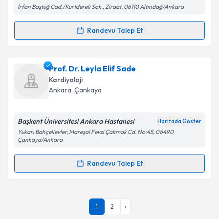
kapsamda işlenmesini kabul ediyorum.
İrfan Baştuğ Cad./Kurtdereli Sok., Ziraat, 06110 Altındağ/Ankara
Randevu Talep Et
Randevu Takvimi Talebi
Takvim Talebini Gönder
Ass. Dr. Altan Güneş
için randevu takvimi talebi
Prof. Dr. Leyla Elif Sade
oluşturun. Size bu uzmandan randevu almanız için bir
Kardiyoloji
takvim hazırlandığında e-posta ile bilgilendireceğiz.
Ankara
, Çankaya
E-posta Adresiniz
Başkent Üniversitesi Ankara Hastanesi
Haritada Göster
Yukarı Bahçelievler, Mareşal Fevzi Çakmak Cd. No:45, 06490
Çankaya/Ankara
Kişisel verilerimin işlenmesine ilişkin
Aydınlatma
Randevu Talep Et
Metni
'ni okudum ve kişisel verilerimin belirtilen
Randevu Takvimi Talebi
kapsamda işlenmesini kabul ediyorum.
Prof. Dr. Leyla Elif Sade
için randevu takvimi talebi
Takvim Talebini Gönder
1
2
›
oluşturun. Size bu uzmandan randevu almanız için bir