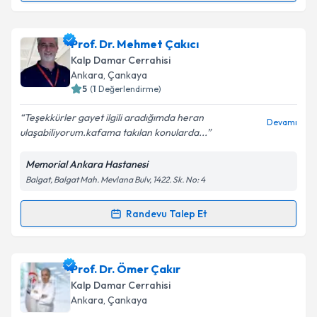
Kişisel verilerimin işlenmesine ilişkin
Aydınlatma
Metni
'ni okudum ve kişisel verilerimin belirtilen
kapsamda işlenmesini kabul ediyorum.
Doç. Dr. Uğur Abbas Bal
için randevu takvimi talebi
Prof. Dr. Mehmet Çakıcı
oluşturun. Size bu uzmandan randevu almanız için bir
Kalp Damar Cerrahisi
takvim hazırlandığında e-posta ile bilgilendireceğiz.
Takvim Talebini Gönder
Ankara
, Çankaya
5
(
1
Değerlendirme)
E-posta Adresiniz
Teşekkürler gayet ilgili aradığımda heran
Devamı
ulaşabiliyorum.kafama takılan konularda...
Memorial Ankara Hastanesi
Kişisel verilerimin işlenmesine ilişkin
Aydınlatma
Balgat, Balgat Mah. Mevlana Bulv, 1422. Sk. No: 4
Metni
'ni okudum ve kişisel verilerimin belirtilen
kapsamda işlenmesini kabul ediyorum.
Randevu Talep Et
Randevu Takvimi Talebi
Takvim Talebini Gönder
Prof. Dr. Mehmet Çakıcı
için randevu takvimi talebi
Prof. Dr. Ömer Çakır
oluşturun. Size bu uzmandan randevu almanız için bir
Kalp Damar Cerrahisi
takvim hazırlandığında e-posta ile bilgilendireceğiz.
Ankara
, Çankaya