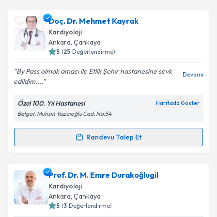
Takvim Talebini Gönder
Doç. Dr. Ekrem Yeter
için randevu takvimi talebi
Doç. Dr. Mehmet Kayrak
oluşturun. Size bu uzmandan randevu almanız için bir
Kardiyoloji
takvim hazırlandığında e-posta ile bilgilendireceğiz.
Ankara
, Çankaya
5
(
25
Değerlendirme)
E-posta Adresiniz
By Pass olmak amacı ile Etlik Şehir hastanesine sevk
Devamı
edildim....
Özel 100. Yıl Hastanesi
Haritada Göster
Kişisel verilerimin işlenmesine ilişkin
Aydınlatma
Balgat, Muhsin Yazıcıoğlu Cad. No:54
Metni
'ni okudum ve kişisel verilerimin belirtilen
kapsamda işlenmesini kabul ediyorum.
Randevu Talep Et
Randevu Takvimi Talebi
Takvim Talebini Gönder
Doç. Dr. Mehmet Kayrak
için randevu takvimi talebi
Prof. Dr. M. Emre Durakoğlugil
oluşturun. Size bu uzmandan randevu almanız için bir
Kardiyoloji
takvim hazırlandığında e-posta ile bilgilendireceğiz.
Ankara
, Çankaya
5
(
3
Değerlendirme)
E-posta Adresiniz