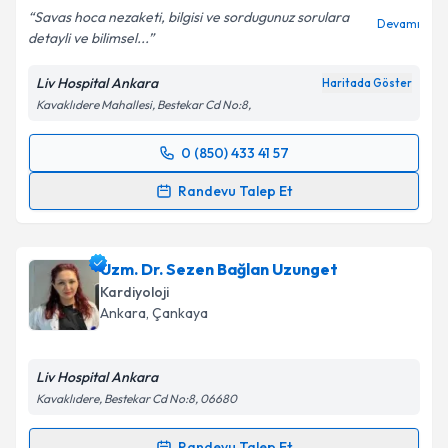
Savas hoca nezaketi, bilgisi ve sordugunuz sorulara
Devamı
detayli ve bilimsel...
Kişisel verilerimin işlenmesine ilişkin
Aydınlatma
Metni
'ni okudum ve kişisel verilerimin belirtilen
Liv Hospital Ankara
Haritada Göster
kapsamda işlenmesini kabul ediyorum.
Kavaklıdere Mahallesi, Bestekar Cd No:8,
Takvim Talebini Gönder
0 (850) 433 41 57
Randevu Takvimi Talebi
Randevu Talep Et
Dr. Öğr. Üyesi Savaş Açıkgöz
için randevu takvimi
talebi oluşturun. Size bu uzmandan randevu almanız
Uzm. Dr. Sezen Bağlan Uzunget
için bir takvim hazırlandığında e-posta ile
bilgilendireceğiz.
Kardiyoloji
Ankara
, Çankaya
E-posta Adresiniz
Liv Hospital Ankara
Kavaklıdere, Bestekar Cd No:8, 06680
Kişisel verilerimin işlenmesine ilişkin
Aydınlatma
Randevu Talep Et