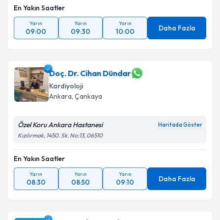
En Yakın Saatler
Yarın
Yarın
Yarın
Daha Fazla
09:00
09:30
10:00
Doç. Dr. Cihan Dündar
Kardiyoloji
Ankara
, Çankaya
Özel Koru Ankara Hastanesi
Haritada Göster
Kızılırmak, 1450. Sk. No:13, 06510
En Yakın Saatler
Yarın
Yarın
Yarın
Daha Fazla
08:30
08:50
09:10