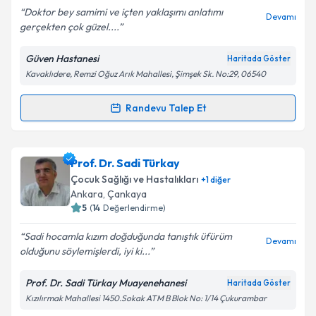
Doktor bey samimi ve içten yaklaşımı anlatımı
Devamı
gerçekten çok güzel....
Güven Hastanesi
Haritada Göster
Kişisel verilerimin işlenmesine ilişkin
Aydınlatma
Kavaklıdere, Remzi Oğuz Arık Mahallesi, Şimşek Sk. No:29, 06540
Metni
'ni okudum ve kişisel verilerimin belirtilen
kapsamda işlenmesini kabul ediyorum.
Randevu Talep Et
Randevu Takvimi Talebi
Takvim Talebini Gönder
Prof. Dr. M. Emre Durakoğlugil
için randevu takvimi
Prof. Dr. Sadi Türkay
talebi oluşturun. Size bu uzmandan randevu almanız
Çocuk Sağlığı ve Hastalıkları
+
1
diğer
için bir takvim hazırlandığında e-posta ile
Ankara
, Çankaya
bilgilendireceğiz.
5
(
14
Değerlendirme)
E-posta Adresiniz
Sadi hocamla kızım doğduğunda tanıştık üfürüm
Devamı
olduğunu söylemişlerdi, iyi ki...
Prof. Dr. Sadi Türkay Muayenehanesi
Haritada Göster
Kızılırmak Mahallesi 1450.Sokak ATM B Blok No: 1/14 Çukurambar
Kişisel verilerimin işlenmesine ilişkin
Aydınlatma