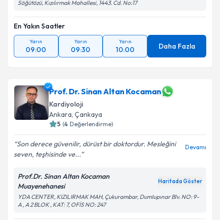
Söğütözü, Kızılırmak Mahallesi, 1443. Cd. No:17
En Yakın Saatler
Yarın
Yarın
Yarın
Daha Fazla
09:00
09:30
10:00
Prof. Dr. Sinan Altan Kocaman
Kardiyoloji
Ankara
, Çankaya
5
(
4
Değerlendirme)
Son derece güvenilir, dürüst bir doktordur. Mesleğini
Devamı
seven, teşhisinde ve...
Prof.Dr. Sinan Altan Kocaman
Haritada Göster
Muayenehanesi
YDA CENTER, KIZILIRMAK MAH, Çukurambar, Dumlupınar Blv. NO: 9-
A , A 2 BLOK , KAT: 7, OFİS NO: 247