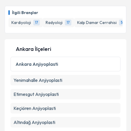
takvim hazırlandığında e-posta ile bilgilendireceğiz.
E-posta Adresiniz
İlgili Branşlar
Kardiyoloji
Radyoloji
Kalp Damar Cerrahisi
17
17
5
Kişisel verilerimin işlenmesine ilişkin
Aydınlatma
Metni
'ni okudum ve kişisel verilerimin belirtilen
Ankara İlçeleri
kapsamda işlenmesini kabul ediyorum.
Ankara
Anjiyoplasti
Takvim Talebini Gönder
Yenimahalle
Anjiyoplasti
Etimesgut
Anjiyoplasti
Keçiören
Anjiyoplasti
Altındağ
Anjiyoplasti