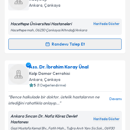
takvim hazırlandığında e-posta ile bilgilendireceğiz.
Ankara
, Çankaya
E-posta Adresiniz
Hacettepe Üniversitesi Hastaneleri
Haritada Göster
Hacettepe mah, 06230 Çankaya/Altındağ/Ankara
Kişisel verilerimin işlenmesine ilişkin
Aydınlatma
Randevu Talep Et
Randevu Takvimi Talebi
Metni
'ni okudum ve kişisel verilerimin belirtilen
kapsamda işlenmesini kabul ediyorum.
Prof. Dr. Deniz Akata
için randevu takvimi talebi
Ass. Dr. İbrahim Koray Ünal
oluşturun. Size bu uzmandan randevu almanız için bir
Takvim Talebini Gönder
Kalp Damar Cerrahisi
takvim hazırlandığında e-posta ile bilgilendireceğiz.
Ankara
, Çankaya
5
(
1
Değerlendirme)
E-posta Adresiniz
Bence halkulade bir doktor. üstelik hastalarının ne
Devamı
istediğini rahatlıkla anlayıp...
Ankara Sıncan Dr. Nafız Körez Devlet
Kişisel verilerimin işlenmesine ilişkin
Aydınlatma
Haritada Göster
Hastanesı
Metni
'ni okudum ve kişisel verilerimin belirtilen
Gazi Mustafa Kemal Blv., Fatih Mah., Tuğra Anıtı Yanı Sis Sok., 06930
kapsamda işlenmesini kabul ediyorum.