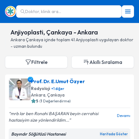
Doktor, klinik ara...
Anjiyoplasti, Çankaya - Ankara
Ankara
Çankaya
içinde toplam
41
Anjiyoplasti
uygulayan doktor
- uzman bulundu
Filtrele
Akıllı Sıralama
Prof. Dr. E.Umut Özyer
Radyoloji
+
1
diğer
Ankara
, Çankaya
5
(
1
Değerlendirme)
mrb lar ben Ronahi BAŞARAN beyin cerrahisi
Devamı
hastasiyim size yönlendirildim...
Bayındır Söğütözü Hastanesi
Haritada Göster