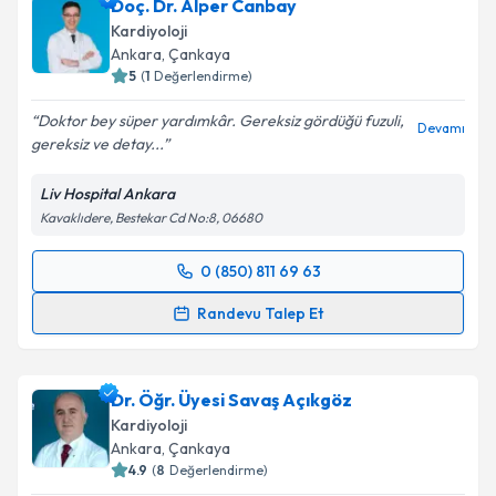
Doç. Dr. Alper Canbay
Kardiyoloji
Ankara
, Çankaya
5
(
1
Değerlendirme)
Doktor bey süper yardımkâr. Gereksiz gördüğü fuzuli,
Devamı
gereksiz ve detay...
Liv Hospital Ankara
Kavaklıdere, Bestekar Cd No:8, 06680
0 (850) 811 69 63
Randevu Takvimi Talebi
Randevu Talep Et
Doç. Dr. Alper Canbay
için randevu takvimi talebi
oluşturun. Size bu uzmandan randevu almanız için bir
Dr. Öğr. Üyesi Savaş Açıkgöz
takvim hazırlandığında e-posta ile bilgilendireceğiz.
Kardiyoloji
E-posta Adresiniz
Ankara
, Çankaya
4.9
(
8
Değerlendirme)