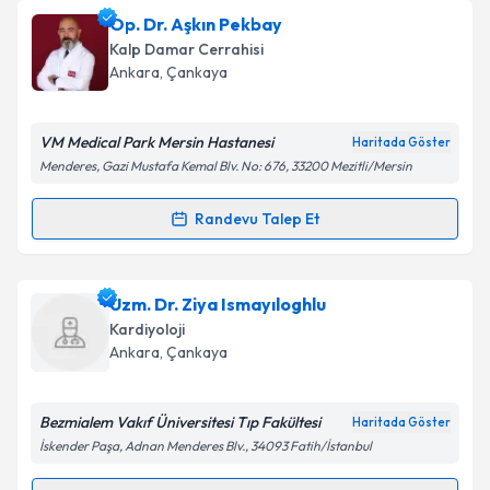
Prof. Dr. Mustafa Koray Lenk
için randevu takvimi
Op. Dr. Aşkın Pekbay
talebi oluşturun. Size bu uzmandan randevu almanız
Kalp Damar Cerrahisi
için bir takvim hazırlandığında e-posta ile
Ankara
, Çankaya
bilgilendireceğiz.
E-posta Adresiniz
VM Medical Park Mersin Hastanesi
Haritada Göster
Menderes, Gazi Mustafa Kemal Blv. No: 676, 33200 Mezitli/Mersin
Randevu Talep Et
Randevu Takvimi Talebi
Kişisel verilerimin işlenmesine ilişkin
Aydınlatma
Metni
'ni okudum ve kişisel verilerimin belirtilen
kapsamda işlenmesini kabul ediyorum.
Op. Dr. Aşkın Pekbay
için randevu takvimi talebi
Uzm. Dr. Ziya Ismayıloghlu
oluşturun. Size bu uzmandan randevu almanız için bir
Kardiyoloji
takvim hazırlandığında e-posta ile bilgilendireceğiz.
Takvim Talebini Gönder
Ankara
, Çankaya
E-posta Adresiniz
Bezmialem Vakıf Üniversitesi Tıp Fakültesi
Haritada Göster
İskender Paşa, Adnan Menderes Blv., 34093 Fatih/İstanbul