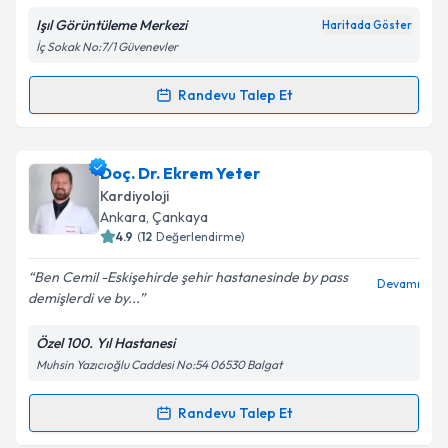
E-posta Adresiniz
Işıl Görüntüleme Merkezi
Haritada Göster
İç Sokak No:7/1 Güvenevler
Randevu Talep Et
Randevu Takvimi Talebi
Kişisel verilerimin işlenmesine ilişkin
Aydınlatma
Metni
'ni okudum ve kişisel verilerimin belirtilen
kapsamda işlenmesini kabul ediyorum.
Dr. Işıl Soygür
için randevu takvimi talebi oluşturun.
Doç. Dr. Ekrem Yeter
Size bu uzmandan randevu almanız için bir takvim
Kardiyoloji
hazırlandığında e-posta ile bilgilendireceğiz.
Takvim Talebini Gönder
Ankara
, Çankaya
4.9
(
12
Değerlendirme)
E-posta Adresiniz
Ben Cemil -Eskişehirde şehir hastanesinde by pass
Devamı
demişlerdi ve by...
Özel 100. Yıl Hastanesi
Kişisel verilerimin işlenmesine ilişkin
Aydınlatma
Muhsin Yazıcıoğlu Caddesi No:54 06530 Balgat
Metni
'ni okudum ve kişisel verilerimin belirtilen
kapsamda işlenmesini kabul ediyorum.
Randevu Talep Et
Randevu Takvimi Talebi