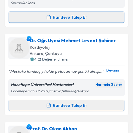
Sincan/Ankara
Randevu Talep Et
Takvim Talebini Gönder
Randevu Takvimi Talebi
Ass. Dr. İbrahim Koray Ünal
için randevu takvimi
Dr. Öğr. Üyesi Mehmet Levent Şahiner
talebi oluşturun. Size bu uzmandan randevu almanız
Kardiyoloji
için bir takvim hazırlandığında e-posta ile
Ankara
, Çankaya
bilgilendireceğiz.
4
(
2
Değerlendirme)
E-posta Adresiniz
Devamı
Mustafa tamkoç yıl oldu g Hocam ay günü kalmış...
Hacettepe Üniversitesi Hastaneleri
Haritada Göster
Hacettepe mah, 06230 Çankaya/Altındağ/Ankara
Kişisel verilerimin işlenmesine ilişkin
Aydınlatma
Metni
'ni okudum ve kişisel verilerimin belirtilen
Randevu Talep Et
Randevu Takvimi Talebi
kapsamda işlenmesini kabul ediyorum.
Dr. Öğr. Üyesi Mehmet Levent Şahiner
için
Prof. Dr. Okan Akhan
Takvim Talebini Gönder