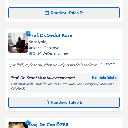
Kişisel verilerimin işlenmesine ilişkin
Aydınlatma
Randevu Talep Et
Randevu Takvimi Talebi
Metni
'ni okudum ve kişisel verilerimin belirtilen
kapsamda işlenmesini kabul ediyorum.
Prof. Dr. Cemşit Karakurt
için randevu takvimi
Prof. Dr. Sedat Köse
talebi oluşturun. Size bu uzmandan randevu almanız
Takvim Talebini Gönder
Kardiyoloji
için bir takvim hazırlandığında e-posta ile
Ankara
, Çankaya
bilgilendireceğiz.
5
(
24
Değerlendirme)
E-posta Adresiniz
Devamı
çok ilgili, açık sözlü, ritim ve kalp dalında hocaların...
Prof. Dr. Sedat Köse Muayenahanesi
Haritada Göster
Kızılırmak Mah. Ufuk Üniversitesi Cad. 1445. Sok. Paragon İş Merkezi 6.
Kat No: 31
Kişisel verilerimin işlenmesine ilişkin
Aydınlatma
Metni
'ni okudum ve kişisel verilerimin belirtilen
Randevu Talep Et
kapsamda işlenmesini kabul ediyorum.
Randevu Takvimi Talebi
Takvim Talebini Gönder
Prof. Dr. Sedat Köse
için randevu takvimi talebi
Doç. Dr. Can ÖZER