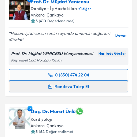
Prof. Dr. Müjdat Yenicesu
Dahiliye - İç Hastalıkları
+
1
diğer
Ankara
, Çankaya
5
(
410
Değerlendirme)
Hocam iyi ki varsın senin sayende annemin değerleri
Devamı
düzeldi
Prof. Dr. Müjdat YENİCESU Muayenehanesi
Haritada Göster
Meşrutiyet Cad. No: 22 /7 Kızılay
0 (850) 474 22 04
Randevu Takvimi Talebi
Randevu Talep Et
Prof. Dr. Müjdat Yenicesu
için randevu takvimi talebi
oluşturun. Size bu uzmandan randevu almanız için bir
takvim hazırlandığında e-posta ile bilgilendireceğiz.
Doç. Dr. Murat Ünlü
Kardiyoloji
E-posta Adresiniz
Ankara
, Çankaya
5
(
64
Değerlendirme)