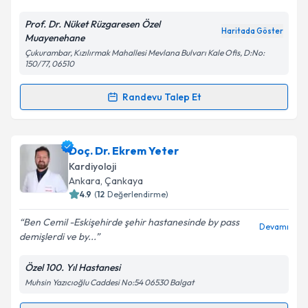
Prof. Dr. Nüket Rüzgaresen Özel
Kişisel verilerimin işlenmesine ilişkin
Aydınlatma
Haritada Göster
Muayenehane
Metni
'ni okudum ve kişisel verilerimin belirtilen
Çukurambar, Kızılırmak Mahallesi Mevlana Bulvarı Kale Ofis, D:No:
kapsamda işlenmesini kabul ediyorum.
150/77, 06510
Randevu Talep Et
Takvim Talebini Gönder
Randevu Takvimi Talebi
Prof. Dr. Nüket Rüzgaresen
için randevu takvimi
Doç. Dr. Ekrem Yeter
talebi oluşturun. Size bu uzmandan randevu almanız
Kardiyoloji
için bir takvim hazırlandığında e-posta ile
Ankara
, Çankaya
bilgilendireceğiz.
4.9
(
12
Değerlendirme)
E-posta Adresiniz
Ben Cemil -Eskişehirde şehir hastanesinde by pass
Devamı
demişlerdi ve by...
Özel 100. Yıl Hastanesi
Muhsin Yazıcıoğlu Caddesi No:54 06530 Balgat
Kişisel verilerimin işlenmesine ilişkin
Aydınlatma
Metni
'ni okudum ve kişisel verilerimin belirtilen