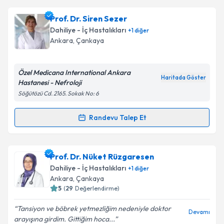
Doç. Dr. Sefa Ünal
için randevu takvimi talebi
Prof. Dr. Siren Sezer
oluşturun. Size bu uzmandan randevu almanız için bir
Dahiliye - İç Hastalıkları
+
1
diğer
takvim hazırlandığında e-posta ile bilgilendireceğiz.
Ankara
, Çankaya
E-posta Adresiniz
Özel Medicana International Ankara
Haritada Göster
Hastanesi - Nefroloji
Söğütözü Cd. 2165. Sokak No: 6
Kişisel verilerimin işlenmesine ilişkin
Aydınlatma
Metni
'ni okudum ve kişisel verilerimin belirtilen
Randevu Talep Et
Randevu Takvimi Talebi
kapsamda işlenmesini kabul ediyorum.
Prof. Dr. Siren Sezer
için randevu takvimi talebi
Prof. Dr. Nüket Rüzgaresen
Takvim Talebini Gönder
oluşturun. Size bu uzmandan randevu almanız için bir
Dahiliye - İç Hastalıkları
+
1
diğer
takvim hazırlandığında e-posta ile bilgilendireceğiz.
Ankara
, Çankaya
5
(
29
Değerlendirme)
E-posta Adresiniz
Tansiyon ve böbrek yetmezliğim nedeniyle doktor
Devamı
arayışına girdim. Gittiğim hoca...