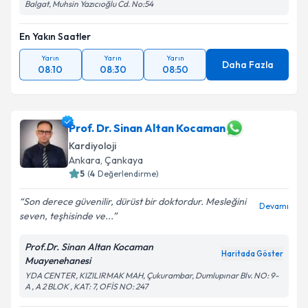
Balgat, Muhsin Yazıcıoğlu Cd. No:54
En Yakın Saatler
Yarın
Yarın
Yarın
Daha Fazla
08:10
08:30
08:50
Prof. Dr. Sinan Altan Kocaman
Kardiyoloji
Ankara
, Çankaya
5
(
4
Değerlendirme)
Son derece güvenilir, dürüst bir doktordur. Mesleğini
Devamı
seven, teşhisinde ve...
Prof.Dr. Sinan Altan Kocaman
Haritada Göster
Muayenehanesi
YDA CENTER, KIZILIRMAK MAH, Çukurambar, Dumlupınar Blv. NO: 9-
A , A 2 BLOK , KAT: 7, OFİS NO: 247