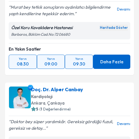
Murat bey tetkik sonuçlarını aydınlatıcı bilgilendirme
Devamı
yaptı kendilerine teşekkür ederim.
Kişisel verilerimin işlenmesine ilişkin
Aydınlatma
Metni
'ni okudum ve kişisel verilerimin belirtilen
Özel Koru Kavaklıdere Hastanesi
Haritada Göster
kapsamda işlenmesini kabul ediyorum.
Barbaros, Büklüm Cad.No:72 06680
Takvim Talebini Gönder
En Yakın Saatler
Yarın
Yarın
Yarın
Daha Fazla
08:30
09:00
09:30
Doç. Dr. Alper Canbay
Kardiyoloji
Ankara
, Çankaya
5
(
1
Değerlendirme)
Doktor bey süper yardımkâr. Gereksiz gördüğü fuzuli,
Devamı
gereksiz ve detay...