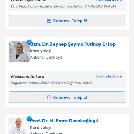
Kişisel verilerimin işlenmesine ilişkin
Aydınlatma
Ümit Mah. Doğan Taşdelen Blv. Çamlıca Bulvar Sit. No:58 D Blok D:1
Metni
'ni okudum ve kişisel verilerimin belirtilen
kapsamda işlenmesini kabul ediyorum.
Randevu Talep Et
Randevu Takvimi Talebi
Takvim Talebini Gönder
Uzm. Dr. Arzu Akgül
için randevu takvimi talebi
Uzm. Dr. Zeynep Şeyma Turinay Ertop
oluşturun. Size bu uzmandan randevu almanız için bir
Kardiyoloji
takvim hazırlandığında e-posta ile bilgilendireceğiz.
Ankara
, Çankaya
E-posta Adresiniz
Medicana Ankara
Haritada Göster
Söğütözü Caddesi,2165 Sokak No:6 Söğütözü 06520
Kişisel verilerimin işlenmesine ilişkin
Aydınlatma
Randevu Talep Et
Randevu Takvimi Talebi
Metni
'ni okudum ve kişisel verilerimin belirtilen
kapsamda işlenmesini kabul ediyorum.
Uzm. Dr. Zeynep Şeyma Turinay Ertop
için
Prof. Dr. M. Emre Durakoğlugil
randevu takvimi talebi oluşturun. Size bu uzmandan
Takvim Talebini Gönder
Kardiyoloji
randevu almanız için bir takvim hazırlandığında e-
Ankara
, Çankaya