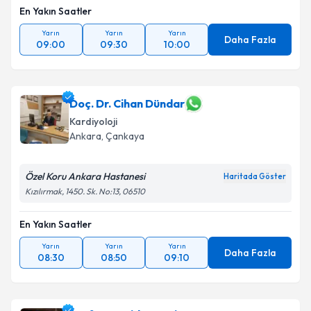
En Yakın Saatler
Yarın
Yarın
Yarın
Daha Fazla
09:00
09:30
10:00
Doç. Dr. Cihan Dündar
Kardiyoloji
Ankara
, Çankaya
Özel Koru Ankara Hastanesi
Haritada Göster
Kızılırmak, 1450. Sk. No:13, 06510
En Yakın Saatler
Yarın
Yarın
Yarın
Daha Fazla
08:30
08:50
09:10