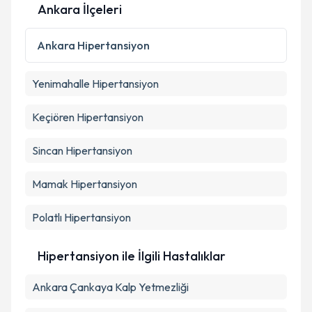
Metni
'ni okudum ve kişisel verilerimin belirtilen
Ankara İlçeleri
kapsamda işlenmesini kabul ediyorum.
Ankara
Hipertansiyon
Takvim Talebini Gönder
Yenimahalle
Hipertansiyon
Keçiören
Hipertansiyon
Sincan
Hipertansiyon
Mamak
Hipertansiyon
Polatlı
Hipertansiyon
Hipertansiyon ile İlgili Hastalıklar
Ankara Çankaya Kalp Yetmezliği