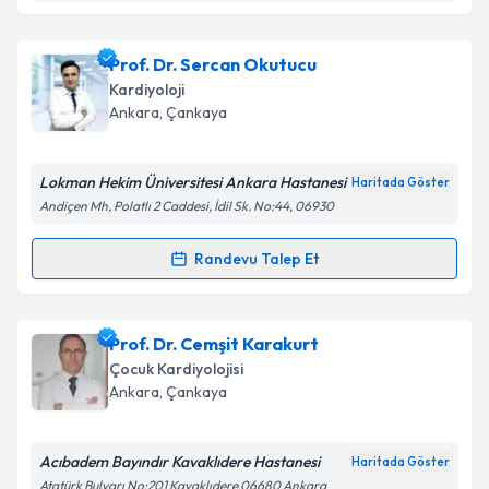
Takvim Talebini Gönder
Prof. Dr. Sibel Turhan
için randevu takvimi talebi
Prof. Dr. Sercan Okutucu
oluşturun. Size bu uzmandan randevu almanız için bir
Kardiyoloji
takvim hazırlandığında e-posta ile bilgilendireceğiz.
Ankara
, Çankaya
E-posta Adresiniz
Lokman Hekim Üniversitesi Ankara Hastanesi
Haritada Göster
Andiçen Mh, Polatlı 2 Caddesi, İdil Sk. No:44, 06930
Kişisel verilerimin işlenmesine ilişkin
Aydınlatma
Randevu Talep Et
Randevu Takvimi Talebi
Metni
'ni okudum ve kişisel verilerimin belirtilen
kapsamda işlenmesini kabul ediyorum.
Prof. Dr. Sercan Okutucu
için randevu takvimi talebi
Prof. Dr. Cemşit Karakurt
oluşturun. Size bu uzmandan randevu almanız için bir
Takvim Talebini Gönder
Çocuk Kardiyolojisi
takvim hazırlandığında e-posta ile bilgilendireceğiz.
Ankara
, Çankaya
E-posta Adresiniz
Acıbadem Bayındır Kavaklıdere Hastanesi
Haritada Göster
Atatürk Bulvarı No:201 Kavaklıdere 06680 Ankara