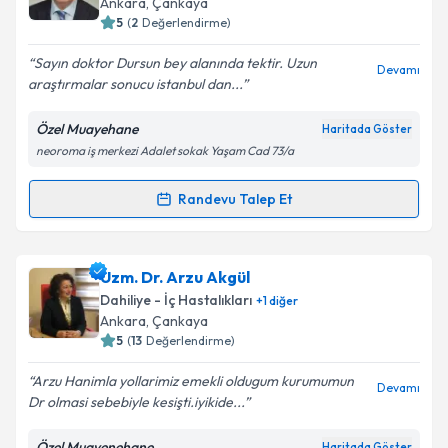
Ankara
, Çankaya
5
(
2
Değerlendirme)
E-posta Adresiniz
Sayın doktor Dursun bey alanında tektir. Uzun
Devamı
araştırmalar sonucu istanbul dan...
Özel Muayehane
Haritada Göster
Kişisel verilerimin işlenmesine ilişkin
Aydınlatma
neoroma iş merkezi Adalet sokak Yaşam Cad 73/a
Metni
'ni okudum ve kişisel verilerimin belirtilen
kapsamda işlenmesini kabul ediyorum.
Randevu Talep Et
Randevu Takvimi Talebi
Takvim Talebini Gönder
Prof. Dr. Dursun Alehan
için randevu takvimi talebi
Uzm. Dr. Arzu Akgül
oluşturun. Size bu uzmandan randevu almanız için bir
Dahiliye - İç Hastalıkları
+
1
diğer
takvim hazırlandığında e-posta ile bilgilendireceğiz.
Ankara
, Çankaya
5
(
13
Değerlendirme)
E-posta Adresiniz
Arzu Hanimla yollarimiz emekli oldugum kurumumun
Devamı
Dr olmasi sebebiyle kesişti.iyikide...
Özel Muayenehane
Haritada Göster