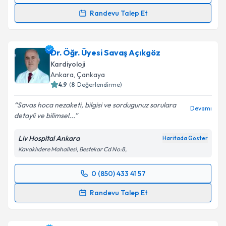
Randevu Talep Et
Prof. Dr. Yakup Ekmekçi
için randevu takvimi talebi
oluşturun. Size bu uzmandan randevu almanız için bir
Dr. Öğr. Üyesi Savaş Açıkgöz
takvim hazırlandığında e-posta ile bilgilendireceğiz.
Kardiyoloji
E-posta Adresiniz
Ankara
, Çankaya
4.9
(
8
Değerlendirme)
Savas hoca nezaketi, bilgisi ve sordugunuz sorulara
Devamı
detayli ve bilimsel...
Kişisel verilerimin işlenmesine ilişkin
Aydınlatma
Metni
'ni okudum ve kişisel verilerimin belirtilen
Liv Hospital Ankara
Haritada Göster
kapsamda işlenmesini kabul ediyorum.
Kavaklıdere Mahallesi, Bestekar Cd No:8,
Takvim Talebini Gönder
0 (850) 433 41 57
Randevu Takvimi Talebi
Randevu Talep Et
Dr. Öğr. Üyesi Savaş Açıkgöz
için randevu takvimi
talebi oluşturun. Size bu uzmandan randevu almanız