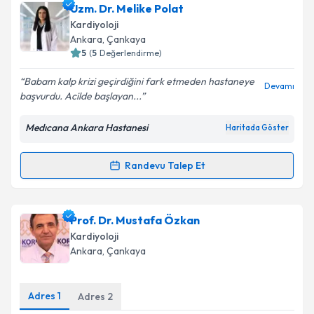
Uzm. Dr. Melike Polat
için bir takvim hazırlandığında e-posta ile
bilgilendireceğiz.
Kardiyoloji
Ankara
, Çankaya
E-posta Adresiniz
5
(
5
Değerlendirme)
Babam kalp krizi geçirdiğini fark etmeden hastaneye
Devamı
başvurdu. Acilde başlayan...
Kişisel verilerimin işlenmesine ilişkin
Aydınlatma
Medıcana Ankara Hastanesi
Haritada Göster
Metni
'ni okudum ve kişisel verilerimin belirtilen
kapsamda işlenmesini kabul ediyorum.
Randevu Talep Et
Randevu Takvimi Talebi
Takvim Talebini Gönder
Uzm. Dr. Melike Polat
için randevu takvimi talebi
Prof. Dr. Mustafa Özkan
oluşturun. Size bu uzmandan randevu almanız için bir
Kardiyoloji
takvim hazırlandığında e-posta ile bilgilendireceğiz.
Ankara
, Çankaya
E-posta Adresiniz
Adres
1
Adres
2