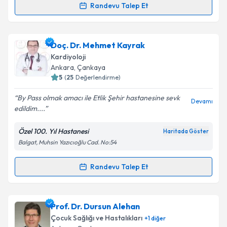
kapsamda işlenmesini kabul ediyorum.
Randevu Talep Et
Randevu Takvimi Talebi
Takvim Talebini Gönder
Doç. Dr. Ekrem Yeter
için randevu takvimi talebi
Doç. Dr. Mehmet Kayrak
oluşturun. Size bu uzmandan randevu almanız için bir
Kardiyoloji
takvim hazırlandığında e-posta ile bilgilendireceğiz.
Ankara
, Çankaya
5
(
25
Değerlendirme)
E-posta Adresiniz
By Pass olmak amacı ile Etlik Şehir hastanesine sevk
Devamı
edildim....
Özel 100. Yıl Hastanesi
Haritada Göster
Kişisel verilerimin işlenmesine ilişkin
Aydınlatma
Balgat, Muhsin Yazıcıoğlu Cad. No:54
Metni
'ni okudum ve kişisel verilerimin belirtilen
kapsamda işlenmesini kabul ediyorum.
Randevu Talep Et
Randevu Takvimi Talebi
Takvim Talebini Gönder
Doç. Dr. Mehmet Kayrak
için randevu takvimi talebi
Prof. Dr. Dursun Alehan
oluşturun. Size bu uzmandan randevu almanız için bir
Çocuk Sağlığı ve Hastalıkları
+
1
diğer
takvim hazırlandığında e-posta ile bilgilendireceğiz.