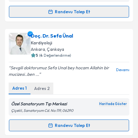
Kişisel verilerimin işlenmesine ilişkin
Aydınlatma
Randevu Talep Et
Randevu Takvimi Talebi
Metni
'ni okudum ve kişisel verilerimin belirtilen
kapsamda işlenmesini kabul ediyorum.
Doç. Dr. Mutlu Güngör
için randevu takvimi talebi
Doç. Dr. Sefa Ünal
oluşturun. Size bu uzmandan randevu almanız için bir
Takvim Talebini Gönder
Kardiyoloji
takvim hazırlandığında e-posta ile bilgilendireceğiz.
Ankara
, Çankaya
5
(
4
Değerlendirme)
E-posta Adresiniz
Sevgili doktorumuz Sefa Unal bey hocam Allahin bir
Devamı
mucizesi..ben ...
Adres
1
Adres
2
Kişisel verilerimin işlenmesine ilişkin
Aydınlatma
Metni
'ni okudum ve kişisel verilerimin belirtilen
kapsamda işlenmesini kabul ediyorum.
Özel Sanatoryum Tıp Merkezi
Haritada Göster
Çiçekli, Sanatoryum Cd. No:119, 06290
Takvim Talebini Gönder
Randevu Talep Et
Randevu Takvimi Talebi