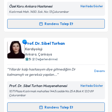
Özel Koru Ankara Hastanesi
Haritada Göster
Kişisel verilerimin işlenmesine ilişkin
Aydınlatma
Kızılırmak Mah. 1450. Sok. No: 13 Çukurambar
Metni
'ni okudum ve kişisel verilerimin belirtilen
kapsamda işlenmesini kabul ediyorum.
Randevu Talep Et
Randevu Takvimi Talebi
Takvim Talebini Gönder
Prof. Dr. Mustafa Özkan
için randevu takvimi talebi
Prof. Dr. Sibel Turhan
oluşturun. Size bu uzmandan randevu almanız için bir
Kardiyoloji
takvim hazırlandığında e-posta ile bilgilendireceğiz.
Ankara
, Çankaya
5
(
2
Değerlendirme)
E-posta Adresiniz
Yıllardır kalp hastasıyım diye gitmediğim Dr
Devamı
kalmamıştı ve gereksiz yapılan...
Prof. Dr. Sibel Turhan Muayenehanesi
Haritada Göster
Kişisel verilerimin işlenmesine ilişkin
Aydınlatma
1071 Plaza Kızılırmak mahallesi 1443 cadde No 25 A Blok K 12 D 89
Metni
'ni okudum ve kişisel verilerimin belirtilen
Çukurambar
kapsamda işlenmesini kabul ediyorum.
Randevu Talep Et
Randevu Takvimi Talebi