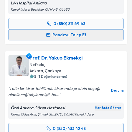
Liv Hospital Ankara
Kavaklıdere, Bestekar Cd No:8, 06680
0 (850) 811 69 63
Randevu Takvimi Talebi
Randevu Talep Et
Doç. Dr. Alper Canbay
için randevu takvimi talebi
oluşturun. Size bu uzmandan randevu almanız için bir
Prof. Dr. Yakup Ekmekçi
takvim hazırlandığında e-posta ile bilgilendireceğiz.
Nefroloji
E-posta Adresiniz
Ankara
, Çankaya
5
(
1
Değerlendirme)
rutin bir idrar tahlilimde idrarımda protein kaçağı
Devamı
olabileceği söylenmişti. bu...
Kişisel verilerimin işlenmesine ilişkin
Aydınlatma
Metni
'ni okudum ve kişisel verilerimin belirtilen
Özel Ankara Güven Hastanesi
Haritada Göster
kapsamda işlenmesini kabul ediyorum.
Remzi Oğuz Arık, Şimşek Sk. 29/D, 06540 Kavaklıdere
Takvim Talebini Gönder
0 (850) 433 42 48
Randevu Takvimi Talebi