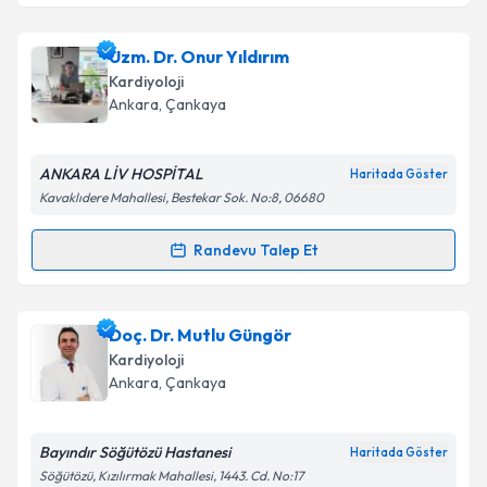
kapsamda işlenmesini kabul ediyorum.
Uzm. Dr. Kadir Polat
için randevu takvimi talebi
Uzm. Dr. Onur Yıldırım
oluşturun. Size bu uzmandan randevu almanız için bir
Takvim Talebini Gönder
Kardiyoloji
takvim hazırlandığında e-posta ile bilgilendireceğiz.
Ankara
, Çankaya
E-posta Adresiniz
ANKARA LİV HOSPİTAL
Haritada Göster
Kavaklıdere Mahallesi, Bestekar Sok. No:8, 06680
Kişisel verilerimin işlenmesine ilişkin
Aydınlatma
Randevu Talep Et
Randevu Takvimi Talebi
Metni
'ni okudum ve kişisel verilerimin belirtilen
kapsamda işlenmesini kabul ediyorum.
Uzm. Dr. Onur Yıldırım
için randevu takvimi talebi
Doç. Dr. Mutlu Güngör
oluşturun. Size bu uzmandan randevu almanız için bir
Takvim Talebini Gönder
Kardiyoloji
takvim hazırlandığında e-posta ile bilgilendireceğiz.
Ankara
, Çankaya
E-posta Adresiniz
Bayındır Söğütözü Hastanesi
Haritada Göster
Söğütözü, Kızılırmak Mahallesi, 1443. Cd. No:17