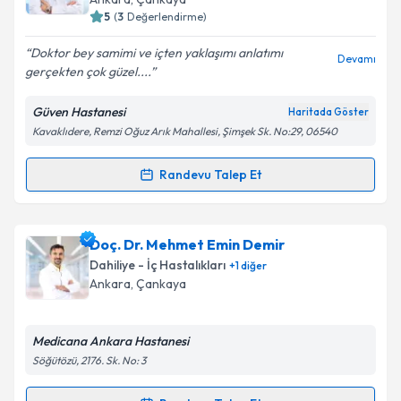
posta ile bilgilendireceğiz.
5
(
3
Değerlendirme)
E-posta Adresiniz
Doktor bey samimi ve içten yaklaşımı anlatımı
Devamı
gerçekten çok güzel....
Güven Hastanesi
Haritada Göster
Kavaklıdere, Remzi Oğuz Arık Mahallesi, Şimşek Sk. No:29, 06540
Kişisel verilerimin işlenmesine ilişkin
Aydınlatma
Metni
'ni okudum ve kişisel verilerimin belirtilen
kapsamda işlenmesini kabul ediyorum.
Randevu Talep Et
Randevu Takvimi Talebi
Takvim Talebini Gönder
Prof. Dr. M. Emre Durakoğlugil
için randevu takvimi
Doç. Dr. Mehmet Emin Demir
talebi oluşturun. Size bu uzmandan randevu almanız
Dahiliye - İç Hastalıkları
+
1
diğer
için bir takvim hazırlandığında e-posta ile
Ankara
, Çankaya
bilgilendireceğiz.
E-posta Adresiniz
Medicana Ankara Hastanesi
Söğütözü, 2176. Sk. No: 3