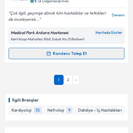
5
(
3
Değerlendirme)
E-posta Adresiniz
Çok ilgili, geçmişe dönük tüm hastalıklar ve tetkikleri
Devamı
de inceleyerek...
Medical Park Ankara Hastanesi
Haritada Göster
Kişisel verilerimin işlenmesine ilişkin
Aydınlatma
Kent Koop Mahallesi 1868.Sokak No:15 Batıkent
Metni
'ni okudum ve kişisel verilerimin belirtilen
kapsamda işlenmesini kabul ediyorum.
Randevu Talep Et
Randevu Takvimi Talebi
Takvim Talebini Gönder
Prof. Dr. Meltem Refiker
için randevu takvimi talebi
1
2
›
oluşturun. Size bu uzmandan randevu almanız için bir
takvim hazırlandığında e-posta ile bilgilendireceğiz.
E-posta Adresiniz
İlgili Branşlar
Kardiyoloji
Nefroloji
Dahiliye - İç Hastalıkları
32
9
8
Kişisel verilerimin işlenmesine ilişkin
Aydınlatma