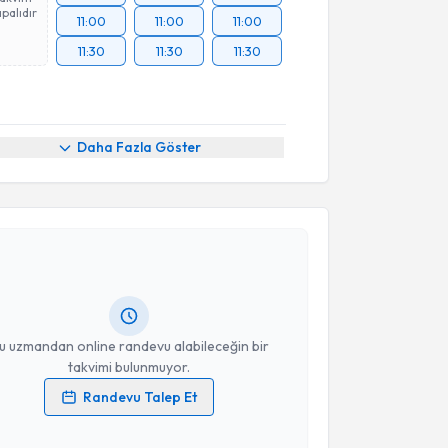
palıdır
11:00
11:00
11:00
11:30
11:30
11:30
Daha Fazla Göster
akvimi Talebi
rkin Gonca
için randevu takvimi talebi oluşturun. Size
 randevu almanız için bir takvim hazırlandığında e-
lgilendireceğiz.
resiniz
u uzmandan online randevu alabileceğin bir
takvimi bulunmuyor.
Randevu Talep Et
 verilerimin işlenmesine ilişkin
Aydınlatma Metni
'ni
 ve kişisel verilerimin belirtilen kapsamda