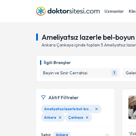
Uzmanlar
Klin
Ameliyatsız lazerle bel-boyun 
Ankara
Çankaya
içinde toplam
5
Ameliyatsız lazer
İlgili Branşlar
Beyin ve Sinir Cerrahisi
Gelen
3
Aktif Filtreler
Ameliyatsız lazerle bel-boyun fıtığı ve kanal darlığı tedavisi
Ankara
Çankaya
Esk
Şehir
Ankara