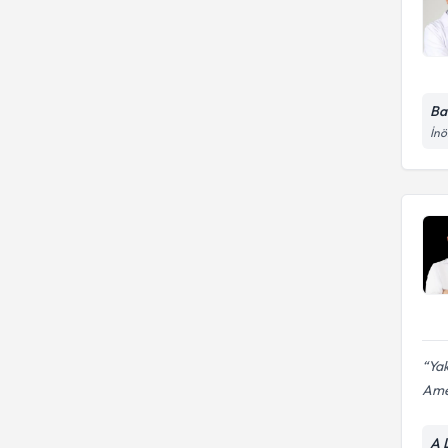
Ba
İnö
Yak
Amel
A 