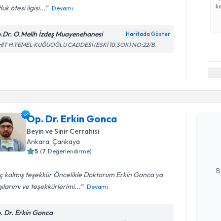
ka
uk ötesi ilgisi...
Devamı
.Dr. O.Melih İzdeş Muayenehanesi
Haritada Göster
HİT H.TEMEL KUĞUOĞLU CADDESİ (ESKİ 10.SOK) NO:22/B.
Randevu T
Op. Dr. Erkin Gonca
Op. Dr. E
bu uzmandan
Beyin ve Sinir Cerrahisi
posta ile bi
Ankara
, Çankaya
5
(
7
Değerlendirme)
E-posta Ad
B
ç kalmış teşekkür Öncelikle Doktorum Erkin Gonca ya
ılarımı ve teşekkürlerimi...
Devamı
Kişisel
. Dr. Erkin Gonca
okudum