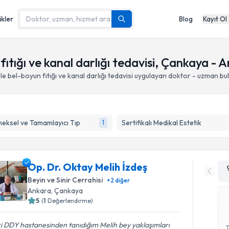
ikler
Blog
Kayıt Ol
fıtığı ve kanal darlığı tedavisi, Çankaya - 
le bel-boyun fıtığı ve kanal darlığı tedavisi
uygulayan doktor - uzman bu
eksel ve Tamamlayıcı Tıp
Sertifikalı Medikal Estetik
1
Op. Dr. Oktay Melih İzdeş
Beyin ve Sinir Cerrahisi
+
2
diğer
Ankara
, Çankaya
5
(
1
Değerlendirme)
i DDY hastanesinden tanıdığım Melih bey yaklaşımları