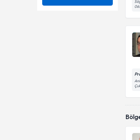
Söğ
Sertifikalı Medikal Estetik
06
Bel Fıtığı
Ünvan
Ameliyatsız lazerle bel-boyun
fıtığı ve kanal darlığı tedavisi
Bel kanal darlığı
Bel fıtığı tedavisi
BAŞKENT ÜNİVERSİTESİ
Bel Kayması
Ağrı tedavisi ( algoloji )
ERCİYES ÜNİVERSİTESİ
Op. Dr.
Bel sağlığı
Ameliyatsız bel fıtığı tedavisi
Gazi Üniversitesi Tıp Fakültesi
Prof. Dr.
Boyun Ağrısı
Ameliyatsız boyun fıtığı
tedavisi
Pr
Boyun Fıtığı
Bel-boyun kırığı , kayması
Ank
Çu
Boyun omurilik kanal darlığı
Bel-sırt-boyun ağrıları tanı ve
tedavisi
Boyun sağlığı
Boyun ve bel fıtığı
Boyun Tutulması
Bölg
Epiduroskopi
Mikrodiskektomi