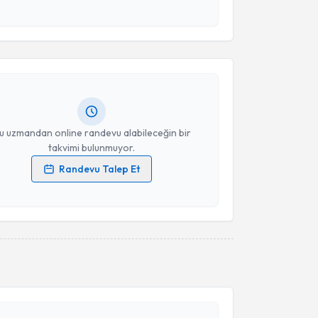
esini kabul ediyorum.
akvimi Talebi
Takvim Talebini Gönder
 Ethem Beşkonaklı
için randevu takvimi talebi
Size bu uzmandan randevu almanız için bir takvim
ında e-posta ile bilgilendireceğiz.
resiniz
u uzmandan online randevu alabileceğin bir
takvimi bulunmuyor.
Randevu Talep Et
 verilerimin işlenmesine ilişkin
Aydınlatma Metni
'ni
 ve kişisel verilerimin belirtilen kapsamda
esini kabul ediyorum.
akvimi Talebi
Takvim Talebini Gönder
urettin Bolat
için randevu takvimi talebi oluşturun.
andan randevu almanız için bir takvim
ında e-posta ile bilgilendireceğiz.