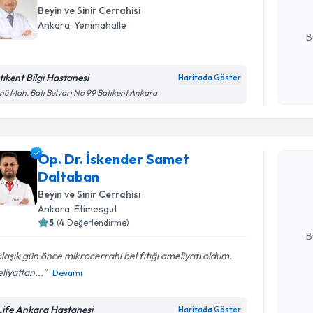
Beyin ve Sinir Cerrahisi
E-posta Ad
Ankara
, Yenimahalle
B
tıkent Bilgi Hastanesi
Haritada Göster
Kişisel
nü Mah. Batı Bulvarı No 99 Batıkent Ankara
okudum
Randevu T
işlenm
Op. Dr. İskender Samet
Op. Dr. İ
Daltaban
oluşturun. 
hazırlandığ
Beyin ve Sinir Cerrahisi
Ankara
, Etimesgut
E-posta Ad
5
(
4
Değerlendirme)
B
laşık gün önce mikrocerrahi bel fıtığı ameliyatı oldum.
iyattan...
Devamı
Kişisel
okudum
Life Ankara Hastanesi
Haritada Göster