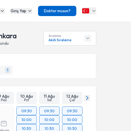
Giriş Yap
Doktor musun?
Ankara
Sıralama
Akıllı Sıralama
lundu
1
9 Ağu
10 Ağu
11 Ağu
12 Ağu
Paz
Pzt
Sal
Çar
09:30
09:30
09:30
10:00
10:00
10:00
10:30
10:30
10:30
Takvim