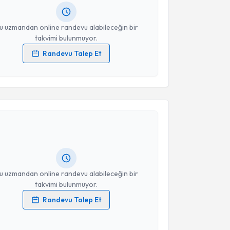
resiniz
u uzmandan online randevu alabileceğin bir
takvimi bulunmuyor.
Randevu Talep Et
 verilerimin işlenmesine ilişkin
Aydınlatma Metni
'ni
 ve kişisel verilerimin belirtilen kapsamda
akvimi Talebi
esini kabul ediyorum.
Takvim Talebini Gönder
skender Samet Daltaban
için randevu takvimi talebi
Size bu uzmandan randevu almanız için bir takvim
ında e-posta ile bilgilendireceğiz.
resiniz
u uzmandan online randevu alabileceğin bir
takvimi bulunmuyor.
Randevu Talep Et
 verilerimin işlenmesine ilişkin
Aydınlatma Metni
'ni
 ve kişisel verilerimin belirtilen kapsamda