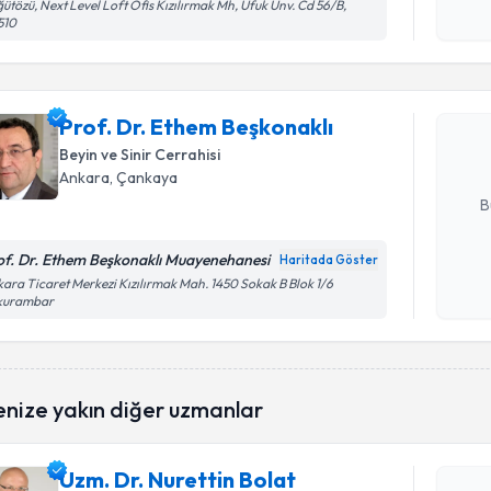
ütözü, Next Level Loft Ofis Kızılırmak Mh, Ufuk Ünv. Cd 56/B,
işlenm
Randevu T
510
Prof. Dr.
oluşturun. 
Prof. Dr. Ethem Beşkonaklı
hazırlandığ
Beyin ve Sinir Cerrahisi
E-posta Ad
Ankara
, Çankaya
B
of. Dr. Ethem Beşkonaklı Muayenehanesi
Haritada Göster
Kişisel
ara Ticaret Merkezi Kızılırmak Mah. 1450 Sokak B Blok 1/6
kurambar
okudum
işlenm
Randevu T
enize yakın diğer uzmanlar
Uzm. Dr. N
Size bu uzm
Uzm. Dr. Nurettin Bolat
hazırlandığ