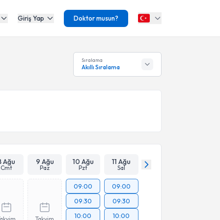
Giriş Yap
Doktor musun?
Sıralama
Akıllı Sıralama
8 Ağu
9 Ağu
10 Ağu
11 Ağu
Cmt
Paz
Pzt
Sal
09:00
09:00
09:30
09:30
10:00
10:00
Takvim
Takvim