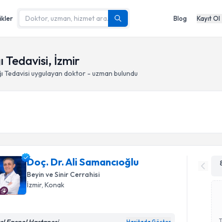
ikler
Blog
Kayıt Ol
ı Tedavisi, İzmir
ı Tedavisi
uygulayan doktor - uzman bulundu
Doç. Dr. Ali Samancıoğlu
Beyin ve Sinir Cerrahisi
İzmir
, Konak