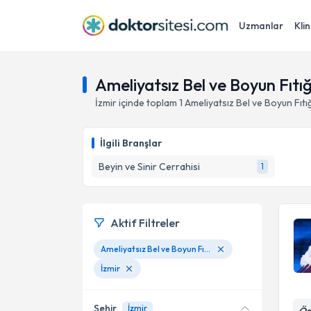
Uzmanlar
Klin
Ameliyatsız Bel ve Boyun Fıtığ
İzmir
içinde toplam
1
Ameliyatsız Bel ve Boyun Fıtığ
İlgili Branşlar
Beyin ve Sinir Cerrahisi
1
Aktif Filtreler
Ameliyatsız Bel ve Boyun Fıtığı Tedavisi
İzmir
Şehir
İzmir