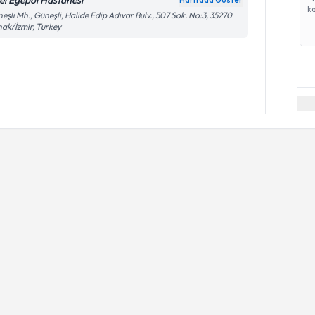
el Egepol Hastanesi
Haritada Göster
ka
eşli Mh., Güneşli, Halide Edip Adıvar Bulv., 507 Sok. No:3, 35270
ak/İzmir, Turkey