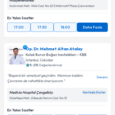
Muayenehanesi
Kızılırmak Mah. 1446 Cad. No:12/3 Alternatif Plaza Çukurambar
En Yakın Saatler
17:00
17:30
18:00
Daha Fazla
Op. Dr. Mehmet Altan Atalay
Kulak Burun Boğaz hastalıkları - KBB
İstanbul
, Üsküdar
5
(
215
Değerlendirme)
Başarılı bir ameliyat geçirdim. Memnun kaldım.
Devamı
Çevreme de rahatlıkla öneriyorum.
Medivia Hospital Çengelköy
Haritada Göster
Güzeltepe Mah. Zübeyde Hanım Cad. No:15
En Yakın Saatler