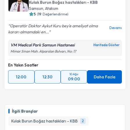
Kulak Burun Boğaz hastalıkları - KBB
Samsun
, Atakum
5
(
19
Değerlendirme)
Operatör Doktor Aykut Kuru bey'e ameliyat olma
Devamı
kararı almamdaki en...
VM Medical Park Samsun Hastanesi
Haritada Göster
Mimar Sinan Mah. Alparslan Bulvarı, No: 17
En Yakın Saatler
10 Ağu
12:00
12:30
Daha Fazla
09:00
İlgili Branşlar
Kulak Burun Boğaz hastalıkları - KBB
2