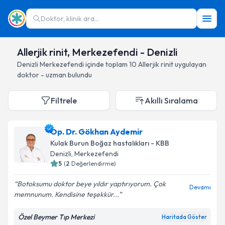
Doktor, klinik ara...
Allerjik rinit, Merkezefendi - Denizli
Denizli
Merkezefendi
içinde toplam
10
Allerjik rinit
uygulayan
doktor - uzman bulundu
Filtrele
Akıllı Sıralama
Op. Dr. Gökhan Aydemir
Kulak Burun Boğaz hastalıkları - KBB
Denizli
, Merkezefendi
5
(
2
Değerlendirme)
Botoksumu doktor beye yıldır yaptırıyorum. Çok
Devamı
memnunum. Kendisine teşekkür...
Özel Beymer Tıp Merkezi
Haritada Göster