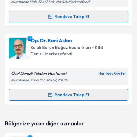
Muratdede Mah. 384/2 Sok. No:4/A Merkezefendi
Randevu Talep Et
Randevu Takvimi Talebi
Op. Dr. Gökhan Aydemir
için randevu takvimi talebi
Op. Dr. Kani Aslan
oluşturun. Size bu uzmandan randevu almanız için bir
Kulak Burun Boğaz hastalıkları - KBB
takvim hazırlandığında e-posta ile bilgilendireceğiz.
Denizli
, Merkezefendi
E-posta Adresiniz
Özel Denizli Tekden Hastanesi
Haritada Göster
Muratdede, Karcı Yolu No:57, 20010
Kişisel verilerimin işlenmesine ilişkin
Aydınlatma
Randevu Talep Et
Randevu Takvimi Talebi
Metni
'ni okudum ve kişisel verilerimin belirtilen
kapsamda işlenmesini kabul ediyorum.
Op. Dr. Kani Aslan
için randevu takvimi talebi
Bölgenize yakın diğer uzmanlar
oluşturun. Size bu uzmandan randevu almanız için bir
Takvim Talebini Gönder
takvim hazırlandığında e-posta ile bilgilendireceğiz.