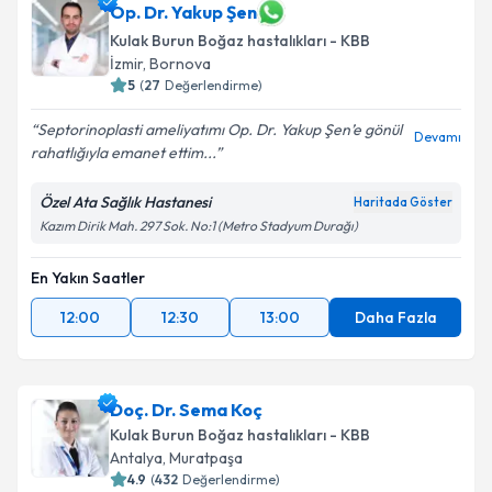
Op. Dr. Yakup Şen
E-posta Adresiniz
Kulak Burun Boğaz hastalıkları - KBB
İzmir
, Bornova
5
(
27
Değerlendirme)
Kişisel verilerimin işlenmesine ilişkin
Aydınlatma
Septorinoplasti ameliyatımı Op. Dr. Yakup Şen’e gönül
Devamı
Metni
'ni okudum ve kişisel verilerimin belirtilen
rahatlığıyla emanet ettim...
kapsamda işlenmesini kabul ediyorum.
Özel Ata Sağlık Hastanesi
Haritada Göster
Kazım Dirik Mah. 297 Sok. No:1 (Metro Stadyum Durağı)
Takvim Talebini Gönder
En Yakın Saatler
12:00
12:30
13:00
Daha Fazla
Doç. Dr. Sema Koç
Kulak Burun Boğaz hastalıkları - KBB
Antalya
, Muratpaşa
4.9
(
432
Değerlendirme)