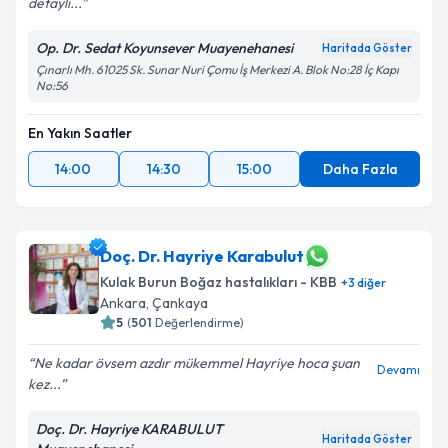
detaylı...
Op. Dr. Sedat Koyunsever Muayenehanesi
Haritada Göster
Çınarlı Mh. 61025 Sk. Sunar Nuri Çomu İş Merkezi A. Blok No:28 İç Kapı
No:56
En Yakın Saatler
14:00
14:30
15:00
Daha Fazla
Doç. Dr. Hayriye Karabulut
Kulak Burun Boğaz hastalıkları - KBB
+
3
diğer
Ankara
, Çankaya
5
(
501
Değerlendirme)
Ne kadar övsem azdır mükemmel Hayriye hoca şuan
Devamı
kez...
Doç. Dr. Hayriye KARABULUT
Haritada Göster