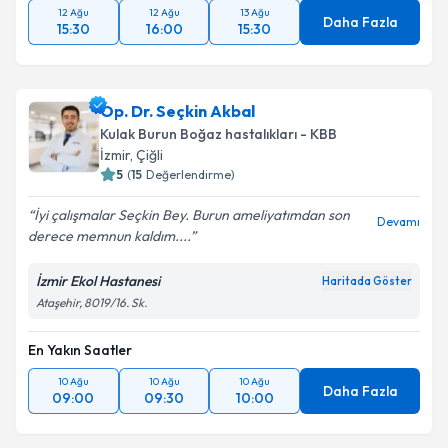
12 Ağu
12 Ağu
13 Ağu
Daha Fazla
15:30
16:00
15:30
Op. Dr. Seçkin Akbal
Kulak Burun Boğaz hastalıkları - KBB
İzmir
, Çiğli
5
(
15
Değerlendirme)
İyi çalışmalar Seçkin Bey. Burun ameliyatımdan son
Devamı
derece memnun kaldım....
İzmir Ekol Hastanesi
Haritada Göster
Ataşehir, 8019/16. Sk.
En Yakın Saatler
10 Ağu
10 Ağu
10 Ağu
Daha Fazla
09:00
09:30
10:00