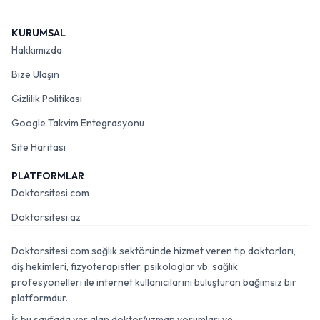
KURUMSAL
Hakkımızda
Bize Ulaşın
Gizlilik Politikası
Google Takvim Entegrasyonu
Site Haritası
PLATFORMLAR
Doktorsitesi.com
Doktorsitesi.az
Doktorsitesi.com sağlık sektöründe hizmet veren tıp doktorları,
diş hekimleri, fizyoterapistler, psikologlar vb. sağlık
profesyonelleri ile internet kullanıcılarını buluşturan bağımsız bir
platformdur.
İş bu sayfada yer alan doktor/uzman yorumları ve