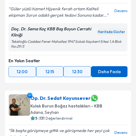
Güler yüzlü hizmet Hijyenik ferah ortam Kaliteli
Devamı
ekipman Sorun odaklı gerçek tedavi Sonuna kadar...
Doç. Dr. Sema Koç KBB Baş Boyun Cerrahi
Haritada Göster
Kliniği
Tekelioğlu Caddesi Fener Mahallesi 1947 Sokak Kayıkent Sitesi 1.A Blok
No:29/3
En Yakın Saatler
12:00
12:15
12:30
Daha Fazla
Op. Dr. Sedat Koyunsever
Kulak Burun Boğaz hastalıkları - KBB
Adana
, Seyhan
5
(
131
Değerlendirme)
İlk başta görüşmeye gittik ve görüşmede her şeyi çok
Devamı