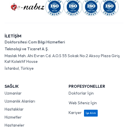
İLETİŞİM
Doktorsitesi Com Bilgi Hizmetleri
Teknoloji ve Ticaret A.Ş.
Maslak Mah. Ahi Evran Cd. A.O.S 55 Sokak No:2 Aksoy Plaza Giriş
Kat Kolektif House
İstanbul, Türkiye
SAĞLIK
PROFESYONELLER
Uzmanlar
Doktorlar İçin
Uzmanlık Alanları
Web Siteniz İçin
Hastalıklar
Kariyer
İşe Alım
Hizmetler
Hastaneler