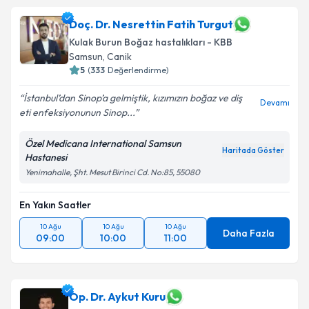
Doç. Dr. Nesrettin Fatih Turgut
Kulak Burun Boğaz hastalıkları - KBB
Samsun
, Canik
5
(
333
Değerlendirme)
İstanbul’dan Sinop’a gelmiştik, kızımızın boğaz ve diş
Devamı
eti enfeksiyonunun Sinop...
Özel Medicana International Samsun
Haritada Göster
Hastanesi
Yenimahalle, Şht. Mesut Birinci Cd. No:85, 55080
En Yakın Saatler
10 Ağu
10 Ağu
10 Ağu
Daha Fazla
09:00
10:00
11:00
Op. Dr. Aykut Kuru