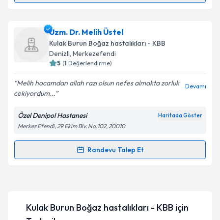
Dr. Arif Yorulmaz
için randevu takvimi talebi
Uzm. Dr. Melih Üstel
oluşturun. Size bu uzmandan randevu almanız için bir
Kulak Burun Boğaz hastalıkları - KBB
takvim hazırlandığında e-posta ile bilgilendireceğiz.
Denizli
,
Merkezefendi
5
(
1
Değerlendirme)
E-posta Adresiniz
Melih hocamdan allah razı olsun nefes almakta zorluk
Devamı
cekiyordum...
Özel Denipol Hastanesi
Haritada Göster
Kişisel verilerimin işlenmesine ilişkin
Aydınlatma
Merkez Efendi, 29 Ekim Blv. No:102, 20010
Metni
'ni okudum ve kişisel verilerimin belirtilen
kapsamda işlenmesini kabul ediyorum.
Randevu Talep Et
Randevu Takvimi Talebi
Takvim Talebini Gönder
Uzm. Dr. Melih Üstel
için randevu takvimi talebi
oluşturun. Size bu uzmandan randevu almanız için bir
Kulak Burun Boğaz hastalıkları - KBB
için
takvim hazırlandığında e-posta ile bilgilendireceğiz.