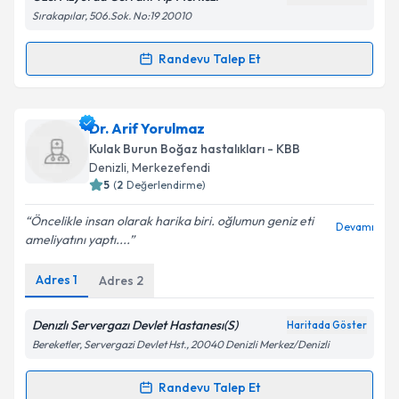
Sırakapılar, 506.Sok. No:19 20010
Kişisel verilerimin işlenmesine ilişkin
Aydınlatma
Randevu Talep Et
Randevu Takvimi Talebi
Metni
'ni okudum ve kişisel verilerimin belirtilen
kapsamda işlenmesini kabul ediyorum.
Op. Dr. Rabia Efe Çilibaş
için randevu takvimi talebi
Dr. Arif Yorulmaz
oluşturun. Size bu uzmandan randevu almanız için bir
Takvim Talebini Gönder
Kulak Burun Boğaz hastalıkları - KBB
takvim hazırlandığında e-posta ile bilgilendireceğiz.
Denizli
,
Merkezefendi
5
(
2
Değerlendirme)
E-posta Adresiniz
Öncelikle insan olarak harika biri. oğlumun geniz eti
Devamı
ameliyatını yaptı....
Adres
1
Adres
2
Kişisel verilerimin işlenmesine ilişkin
Aydınlatma
Metni
'ni okudum ve kişisel verilerimin belirtilen
kapsamda işlenmesini kabul ediyorum.
Denızlı Servergazı Devlet Hastanesı(S)
Haritada Göster
Bereketler, Servergazi Devlet Hst., 20040 Denizli Merkez/Denizli
Takvim Talebini Gönder
Randevu Talep Et
Randevu Takvimi Talebi