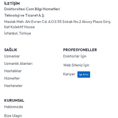
İLETİŞİM
Doktorsitesi Com Bilgi Hizmetleri
Teknoloji ve Ticaret A.Ş.
Maslak Mah. Ahi Evran Cd. A.O.S 55 Sokak No:2 Aksoy Plaza Giriş
Kat Kolektif House
İstanbul, Türkiye
SAĞLIK
PROFESYONELLER
Uzmanlar
Doktorlar İçin
Uzmanlık Alanları
Web Siteniz İçin
Hastalıklar
Kariyer
İşe Alım
Hizmetler
Hastaneler
KURUMSAL
Hakkımızda
Bize Ulaşın