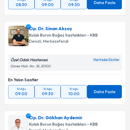
Daha Fazla
08:30
09:00
09:30
Op. Dr. Sinan Aksoy
Kulak Burun Boğaz hastalıkları - KBB
Denizli
,
Merkezefendi
Özel Odak Hastanesi
Haritada Göster
Sümer Mah. No : 18, 20100
En Yakın Saatler
10 Ağu
10 Ağu
10 Ağu
Daha Fazla
09:00
09:30
10:00
Op. Dr. Gökhan Aydemir
Kulak Burun Boğaz hastalıkları - KBB