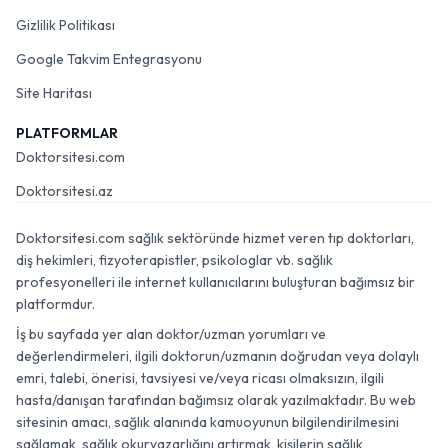
Gizlilik Politikası
Google Takvim Entegrasyonu
Site Haritası
PLATFORMLAR
Doktorsitesi.com
Doktorsitesi.az
Doktorsitesi.com sağlık sektöründe hizmet veren tıp doktorları,
diş hekimleri, fizyoterapistler, psikologlar vb. sağlık
profesyonelleri ile internet kullanıcılarını buluşturan bağımsız bir
platformdur.
İş bu sayfada yer alan doktor/uzman yorumları ve
değerlendirmeleri, ilgili doktorun/uzmanın doğrudan veya dolaylı
emri, talebi, önerisi, tavsiyesi ve/veya ricası olmaksızın, ilgili
hasta/danışan tarafından bağımsız olarak yazılmaktadır. Bu web
sitesinin amacı, sağlık alanında kamuoyunun bilgilendirilmesini
sağlamak, sağlık okuryazarlığını artırmak, kişilerin sağlık