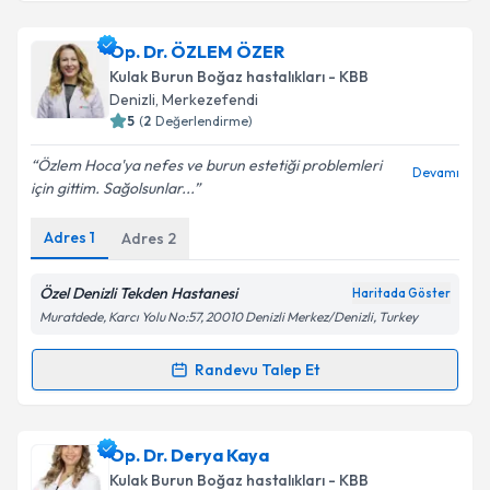
Takvim Talebini Gönder
Op. Dr. İsmet Çerçi
için randevu takvimi talebi
Op. Dr. ÖZLEM ÖZER
oluşturun. Size bu uzmandan randevu almanız için bir
Kulak Burun Boğaz hastalıkları - KBB
takvim hazırlandığında e-posta ile bilgilendireceğiz.
Denizli
,
Merkezefendi
5
(
2
Değerlendirme)
E-posta Adresiniz
Özlem Hoca'ya nefes ve burun estetiği problemleri
Devamı
için gittim. Sağolsunlar...
Adres
1
Adres
2
Kişisel verilerimin işlenmesine ilişkin
Aydınlatma
Metni
'ni okudum ve kişisel verilerimin belirtilen
kapsamda işlenmesini kabul ediyorum.
Özel Denizli Tekden Hastanesi
Haritada Göster
Muratdede, Karcı Yolu No:57, 20010 Denizli Merkez/Denizli, Turkey
Takvim Talebini Gönder
Randevu Talep Et
Randevu Takvimi Talebi
Op. Dr. ÖZLEM ÖZER
için randevu takvimi talebi
Op. Dr. Derya Kaya
oluşturun. Size bu uzmandan randevu almanız için bir
Kulak Burun Boğaz hastalıkları - KBB