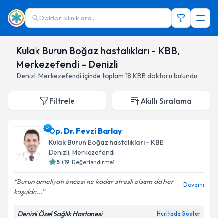
Doktor, klinik ara...
Kulak Burun Boğaz hastalıkları - KBB,
Merkezefendi - Denizli
Denizli
Merkezefendi
içinde toplam
18
KBB doktoru
bulundu
Filtrele
Akıllı Sıralama
Op. Dr. Fevzi Barlay
Kulak Burun Boğaz hastalıkları - KBB
Denizli
,
Merkezefendi
5
(
19
Değerlendirme)
Burun ameliyatı öncesi ne kadar stresli olsam da her
Devamı
koşulda...
Denizli Özel Sağlık Hastanesi
Haritada Göster