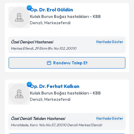
Op. Dr. Emin Ayduran
için randevu takvimi talebi
Op. Dr. Erol Güldün
oluşturun. Size bu uzmandan randevu almanız için bir
Takvim Talebini Gönder
Kulak Burun Boğaz hastalıkları - KBB
takvim hazırlandığında e-posta ile bilgilendireceğiz.
Denizli
,
Merkezefendi
E-posta Adresiniz
Özel Denipol Hastanesi
Haritada Göster
Merkez Efendi, 29 Ekim Blv. No:102, 20010
Kişisel verilerimin işlenmesine ilişkin
Aydınlatma
Randevu Talep Et
Randevu Takvimi Talebi
Metni
'ni okudum ve kişisel verilerimin belirtilen
kapsamda işlenmesini kabul ediyorum.
Op. Dr. Erol Güldün
için randevu takvimi talebi
Op. Dr. Ferhat Kalkan
oluşturun. Size bu uzmandan randevu almanız için bir
Takvim Talebini Gönder
Kulak Burun Boğaz hastalıkları - KBB
takvim hazırlandığında e-posta ile bilgilendireceğiz.
Denizli
,
Merkezefendi
E-posta Adresiniz
Özel Denizli Tekden Hastanesi
Haritada Göster
Muratdede, Karcı Yolu No:57, 20010 Denizli Merkez/Denizli