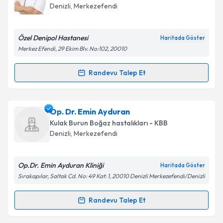
takvim hazırlandığında e-posta ile bilgilendireceğiz.
Denizli
,
Merkezefendi
E-posta Adresiniz
Özel Denipol Hastanesi
Haritada Göster
Merkez Efendi, 29 Ekim Blv. No:102, 20010
Kişisel verilerimin işlenmesine ilişkin
Aydınlatma
Randevu Talep Et
Randevu Takvimi Talebi
Metni
'ni okudum ve kişisel verilerimin belirtilen
kapsamda işlenmesini kabul ediyorum.
Op. Dr. Derya Kaya
için randevu takvimi talebi
Op. Dr. Emin Ayduran
oluşturun. Size bu uzmandan randevu almanız için bir
Takvim Talebini Gönder
Kulak Burun Boğaz hastalıkları - KBB
takvim hazırlandığında e-posta ile bilgilendireceğiz.
Denizli
,
Merkezefendi
E-posta Adresiniz
Op.Dr. Emin Ayduran Kliniği
Haritada Göster
Sırakapılar, Saltak Cd. No: 49 Kat: 1, 20010 Denizli Merkezefendi/Denizli
Kişisel verilerimin işlenmesine ilişkin
Aydınlatma
Randevu Talep Et
Randevu Takvimi Talebi
Metni
'ni okudum ve kişisel verilerimin belirtilen
kapsamda işlenmesini kabul ediyorum.