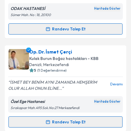
ODAK HASTANESİ
Haritada Göster
Kişisel verilerimin işlenmesine ilişkin
Aydınlatma
Sümer Mah. No : 18, 20100
Metni
'ni okudum ve kişisel verilerimin belirtilen
kapsamda işlenmesini kabul ediyorum.
Randevu Talep Et
Randevu Takvimi Talebi
Takvim Talebini Gönder
Op. Dr. Umut Kaygusuz
için randevu takvimi talebi
Op. Dr. İsmet Çerçi
oluşturun. Size bu uzmandan randevu almanız için bir
Kulak Burun Boğaz hastalıkları - KBB
takvim hazırlandığında e-posta ile bilgilendireceğiz.
Denizli
,
Merkezefendi
5
(
1
Değerlendirme)
E-posta Adresiniz
İSMET BEY BENİM AYNI ZAMANDA HEMŞERİM
Devamı
OLUR ALLAH ONUN ELİNE...
Özel Ege Hastanesi
Haritada Göster
Kişisel verilerimin işlenmesine ilişkin
Aydınlatma
Sırakapıar Mah.495 Sok.No:27 Merkezefendi
Metni
'ni okudum ve kişisel verilerimin belirtilen
kapsamda işlenmesini kabul ediyorum.
Randevu Talep Et
Randevu Takvimi Talebi