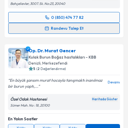
Bahçelievler, 3007. Sk. No:23, 20040
0 (850) 474 77 82
Randevu Takvimi Talebi
Randevu Talep Et
Op. Dr. Fevzi Barlay
için randevu takvimi talebi
oluşturun. Size bu uzmandan randevu almanız için bir
Op. Dr. Murat Gencer
takvim hazırlandığında e-posta ile bilgilendireceğiz.
Kulak Burun Boğaz hastalıkları - KBB
E-posta Adresiniz
Denizli
,
Merkezefendi
5
(
2
Değerlendirme)
En büyük şansım murat hocayla tanışmaktı inanılmaz
Devamı
bir burun yaptı,...
Kişisel verilerimin işlenmesine ilişkin
Aydınlatma
Metni
'ni okudum ve kişisel verilerimin belirtilen
Özel Odak Hastanesi
Haritada Göster
kapsamda işlenmesini kabul ediyorum.
Sümer Mah. No : 18, 20100
En Yakın Saatler
Takvim Talebini Gönder
10 Ağu
10 Ağu
10 Ağu