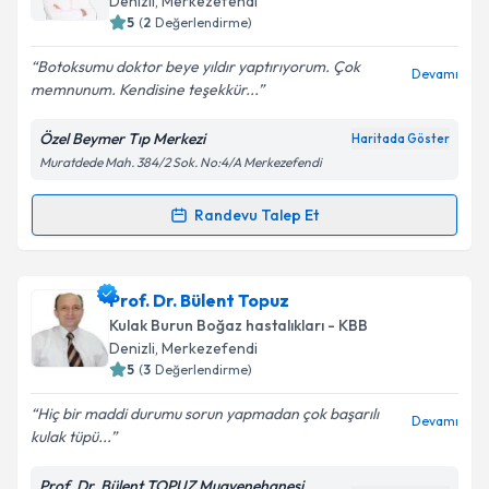
Denizli
,
Merkezefendi
5
(
2
Değerlendirme)
Botoksumu doktor beye yıldır yaptırıyorum. Çok
Devamı
memnunum. Kendisine teşekkür...
Özel Beymer Tıp Merkezi
Haritada Göster
Muratdede Mah. 384/2 Sok. No:4/A Merkezefendi
Randevu Talep Et
Randevu Takvimi Talebi
Op. Dr. Gökhan Aydemir
için randevu takvimi talebi
Prof. Dr. Bülent Topuz
oluşturun. Size bu uzmandan randevu almanız için bir
Kulak Burun Boğaz hastalıkları - KBB
takvim hazırlandığında e-posta ile bilgilendireceğiz.
Denizli
,
Merkezefendi
5
(
3
Değerlendirme)
E-posta Adresiniz
Hiç bir maddi durumu sorun yapmadan çok başarılı
Devamı
kulak tüpü...
Prof. Dr. Bülent TOPUZ Muayenehanesi