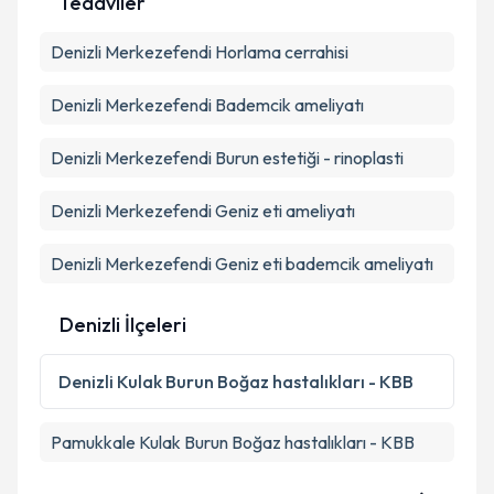
Tedaviler
E-posta Adresiniz
Denizli Merkezefendi Horlama cerrahisi
Denizli Merkezefendi Bademcik ameliyatı
Kişisel verilerimin işlenmesine ilişkin
Aydınlatma
Metni
'ni okudum ve kişisel verilerimin belirtilen
Denizli Merkezefendi Burun estetiği - rinoplasti
kapsamda işlenmesini kabul ediyorum.
Denizli Merkezefendi Geniz eti ameliyatı
Takvim Talebini Gönder
Denizli Merkezefendi Geniz eti bademcik ameliyatı
Denizli İlçeleri
Denizli
Kulak Burun Boğaz hastalıkları - KBB
Pamukkale
Kulak Burun Boğaz hastalıkları - KBB