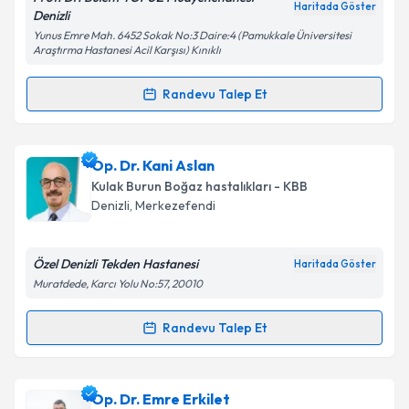
Kişisel verilerimin işlenmesine ilişkin
Aydınlatma
Haritada Göster
Denizli
Metni
'ni okudum ve kişisel verilerimin belirtilen
Yunus Emre Mah. 6452 Sokak No:3 Daire:4 (Pamukkale Üniversitesi
kapsamda işlenmesini kabul ediyorum.
Araştırma Hastanesi Acil Karşısı) Kınıklı
Randevu Talep Et
Takvim Talebini Gönder
Randevu Takvimi Talebi
Prof. Dr. Bülent Topuz
için randevu takvimi talebi
Op. Dr. Kani Aslan
oluşturun. Size bu uzmandan randevu almanız için bir
Kulak Burun Boğaz hastalıkları - KBB
takvim hazırlandığında e-posta ile bilgilendireceğiz.
Denizli
,
Merkezefendi
E-posta Adresiniz
Özel Denizli Tekden Hastanesi
Haritada Göster
Muratdede, Karcı Yolu No:57, 20010
Kişisel verilerimin işlenmesine ilişkin
Aydınlatma
Randevu Talep Et
Randevu Takvimi Talebi
Metni
'ni okudum ve kişisel verilerimin belirtilen
kapsamda işlenmesini kabul ediyorum.
Op. Dr. Kani Aslan
için randevu takvimi talebi
Op. Dr. Emre Erkilet