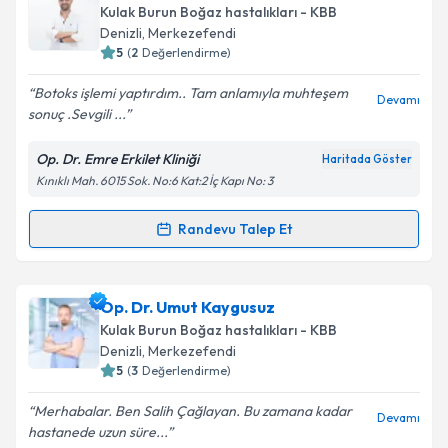
oluşturun. Size bu uzmandan randevu almanız için bir
Takvim Talebini Gönder
Kulak Burun Boğaz hastalıkları - KBB
takvim hazırlandığında e-posta ile bilgilendireceğiz.
Denizli
,
Merkezefendi
5
(
2
Değerlendirme)
E-posta Adresiniz
Botoks işlemi yaptırdım.. Tam anlamıyla muhteşem
Devamı
sonuç .Sevgili ...
Op. Dr. Emre Erkilet Kliniği
Haritada Göster
Kişisel verilerimin işlenmesine ilişkin
Aydınlatma
Kınıklı Mah. 6015 Sok. No:6 Kat:2 İç Kapı No: 3
Metni
'ni okudum ve kişisel verilerimin belirtilen
kapsamda işlenmesini kabul ediyorum.
Randevu Talep Et
Randevu Takvimi Talebi
Takvim Talebini Gönder
Op. Dr. Emre Erkilet
için randevu takvimi talebi
Op. Dr. Umut Kaygusuz
oluşturun. Size bu uzmandan randevu almanız için bir
Kulak Burun Boğaz hastalıkları - KBB
takvim hazırlandığında e-posta ile bilgilendireceğiz.
Denizli
,
Merkezefendi
5
(
3
Değerlendirme)
E-posta Adresiniz
Merhabalar. Ben Salih Çağlayan. Bu zamana kadar
Devamı
hastanede uzun süre...