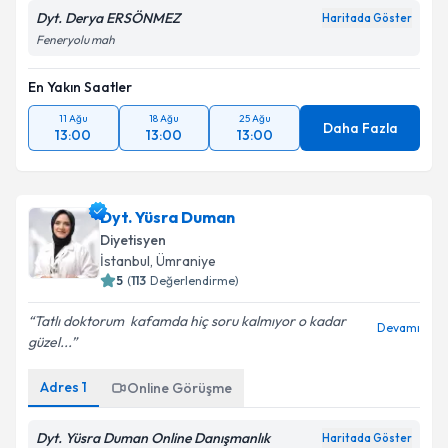
Dyt. Derya ERSÖNMEZ
Haritada Göster
Feneryolu mah
En Yakın Saatler
11 Ağu
18 Ağu
25 Ağu
Daha Fazla
13:00
13:00
13:00
Dyt. Yüsra Duman
Diyetisyen
İstanbul
, Ümraniye
5
(
113
Değerlendirme)
Tatlı doktorum ️ kafamda hiç soru kalmıyor o kadar
Devamı
güzel...
Adres
1
Online Görüşme
Dyt. Yüsra Duman Online Danışmanlık
Haritada Göster