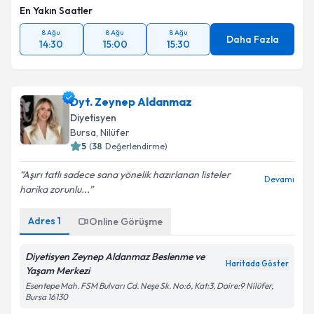
En Yakın Saatler
8 Ağu
8 Ağu
8 Ağu
Daha Fazla
14:30
15:00
15:30
Dyt. Zeynep Aldanmaz
Diyetisyen
Bursa
, Nilüfer
5
(
38
Değerlendirme)
Aşırı tatlı sadece sana yönelik hazırlanan listeler
Devamı
harika zorunlu...
Adres
1
Online Görüşme
Diyetisyen Zeynep Aldanmaz Beslenme ve
Haritada Göster
Yaşam Merkezi
Esentepe Mah. FSM Bulvarı Cd. Neşe Sk. No:6, Kat:3, Daire:9 Nilüfer,
Bursa 16130