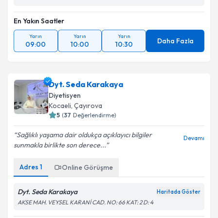
En Yakın Saatler
Yarın
Yarın
Yarın
Daha Fazla
09:00
10:00
10:30
Dyt. Seda Karakaya
Diyetisyen
Kocaeli
, Çayırova
5
(
37
Değerlendirme)
Sağlıklı yaşama dair oldukça açıklayıcı bilgiler
Devamı
sunmakla birlikte son derece...
Adres
1
Online Görüşme
Dyt. Seda Karakaya
Haritada Göster
AKSE MAH. VEYSEL KARANİ CAD. NO: 66 KAT: 2 D: 4