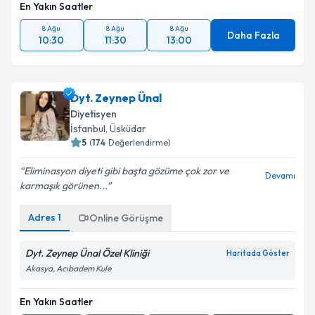
En Yakın Saatler
8 Ağu
8 Ağu
8 Ağu
Daha Fazla
10:30
11:30
13:00
Dyt. Zeynep Ünal
Diyetisyen
İstanbul
, Üsküdar
5
(
174
Değerlendirme)
Eliminasyon diyeti gibi başta gözüme çok zor ve
Devamı
karmaşık görünen...
Adres
1
Online Görüşme
Dyt. Zeynep Ünal Özel Kliniği
Haritada Göster
Akasya, Acıbadem Kule
En Yakın Saatler