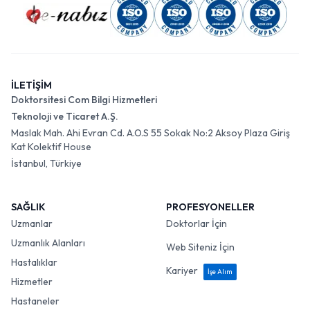
İLETİŞİM
Doktorsitesi Com Bilgi Hizmetleri
Teknoloji ve Ticaret A.Ş.
Maslak Mah. Ahi Evran Cd. A.O.S 55 Sokak No:2 Aksoy Plaza Giriş
Kat Kolektif House
İstanbul, Türkiye
SAĞLIK
PROFESYONELLER
Uzmanlar
Doktorlar İçin
Uzmanlık Alanları
Web Siteniz İçin
Hastalıklar
Kariyer
İşe Alım
Hizmetler
Hastaneler