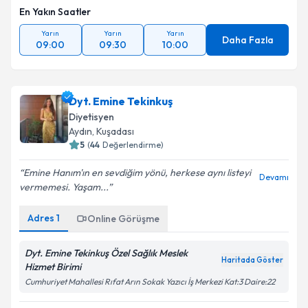
En Yakın Saatler
Yarın
Yarın
Yarın
Daha Fazla
09:00
09:30
10:00
Dyt. Emine Tekinkuş
Diyetisyen
Aydın
, Kuşadası
5
(
44
Değerlendirme)
Emine Hanım'ın en sevdiğim yönü, herkese aynı listeyi
Devamı
vermemesi. Yaşam...
Adres
1
Online Görüşme
Dyt. Emine Tekinkuş Özel Sağlık Meslek
Haritada Göster
Hizmet Birimi
Cumhuriyet Mahallesi Rıfat Arın Sokak Yazıcı İş Merkezi Kat:3 Daire:22