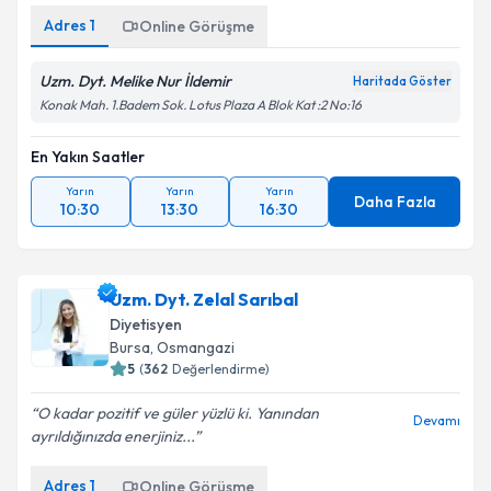
Adres
1
Online Görüşme
Uzm. Dyt. Melike Nur İldemir
Haritada Göster
Konak Mah. 1.Badem Sok. Lotus Plaza A Blok Kat :2 No:16
En Yakın Saatler
Yarın
Yarın
Yarın
Daha Fazla
10:30
13:30
16:30
Uzm. Dyt. Zelal Sarıbal
Diyetisyen
Bursa
, Osmangazi
5
(
362
Değerlendirme)
O kadar pozitif ve güler yüzlü ki. Yanından
Devamı
ayrıldığınızda enerjiniz...
Adres
1
Online Görüşme