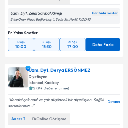
Uzm. Dyt. Zelal Sarıbal Kliniği
Haritada Göster
Evke Onyx Plaza Bağlarbaşı 1. Sedir Sk. No:10 K:2 D:13
En Yakın Saatler
10 Ağu
21 Ağu
21 Ağu
Daha Fazla
10:00
15:30
17:00
Uzm. Dyt. Derya ERSÖNMEZ
Diyetisyen
İstanbul
, Kadıköy
5
(
147
Değerlendirme)
Kendisi çok naif ve çok düşünceli bir diyetisyen. Sağlık
Devamı
sorunlarınızı...
Adres
1
Online Görüşme