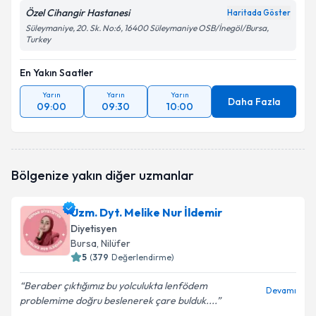
Özel Cihangir Hastanesi
Haritada Göster
Süleymaniye, 20. Sk. No:6, 16400 Süleymaniye OSB/İnegöl/Bursa,
Turkey
En Yakın Saatler
Yarın
Yarın
Yarın
Daha Fazla
09:00
09:30
10:00
Bölgenize yakın diğer uzmanlar
Uzm. Dyt. Melike Nur İldemir
Diyetisyen
Bursa
, Nilüfer
5
(
379
Değerlendirme)
Beraber çıktığımız bu yolculukta lenfödem
Devamı
problemime doğru beslenerek çare bulduk....