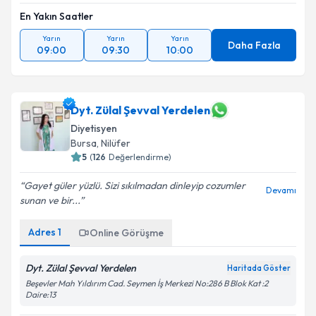
En Yakın Saatler
Yarın
Yarın
Yarın
Daha Fazla
09:00
09:30
10:00
Dyt. Zülal Şevval Yerdelen
Diyetisyen
Bursa
, Nilüfer
5
(
126
Değerlendirme)
Gayet güler yüzlü. Sizi sıkılmadan dinleyip cozumler
Devamı
sunan ve bir...
Adres
1
Online Görüşme
Dyt. Zülal Şevval Yerdelen
Haritada Göster
Beşevler Mah Yıldırım Cad. Seymen İş Merkezi No:286 B Blok Kat :2
Daire:13