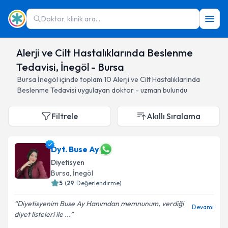
Doktor, klinik ara...
Alerji ve Cilt Hastalıklarında Beslenme
Tedavisi, İnegöl - Bursa
Bursa
İnegöl
içinde toplam
10
Alerji ve Cilt Hastalıklarında
Beslenme Tedavisi
uygulayan doktor - uzman bulundu
Filtrele
Akıllı Sıralama
Dyt. Buse Ay
Diyetisyen
Bursa
, İnegöl
5
(
29
Değerlendirme)
Diyetisyenim Buse Ay Hanımdan memnunum, verdiği
Devamı
diyet listeleri ile ...