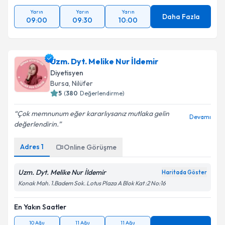
Yarın
Yarın
Yarın
Daha Fazla
09:00
09:30
10:00
Uzm. Dyt. Melike Nur İldemir
Diyetisyen
Bursa
, Nilüfer
5
(
380
Değerlendirme)
Çok memnunum eğer kararlıysanız mutlaka gelin
Devamı
değerlendirin.
Adres
1
Online Görüşme
Uzm. Dyt. Melike Nur İldemir
Haritada Göster
Konak Mah. 1.Badem Sok. Lotus Plaza A Blok Kat :2 No:16
En Yakın Saatler
10 Ağu
11 Ağu
11 Ağu