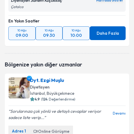
Diyetisyen Sanem Küçükkılıç
Haritada Göster
Çatalca
En Yakın Saatler
10 Ağu
10 Ağu
10 Ağu
Daha Fazla
09:00
09:30
10:00
Bölgenize yakın diğer uzmanlar
Dyt. Ezgi Muşlu
Diyetisyen
İstanbul
, Büyükçekmece
4.9
(
124
Değerlendirme)
Sorularınıza çok yönlü ve detaylı cevaplar veriyor
Devamı
sadece liste verip...
Adres
1
Online Görüşme