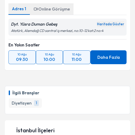
Adres
1
Online Görüşme
Dyt. Yüsra Duman Gebeş
Haritada Göster
Atatürk, Alemdağ CD santral iş merkezi, no:10-12 kat:2 no:4
En Yakın Saatler
10 Ağu
10 Ağu
10 Ağu
Daha Fazla
09:30
10:00
11:00
İlgili Branşlar
Diyetisyen
1
İstanbul İlçeleri