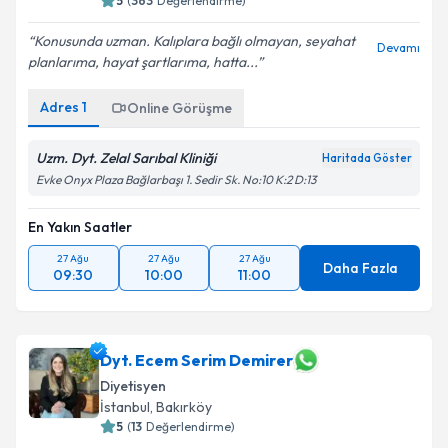
5
(
363
Değerlendirme)
E-posta Adresiniz
Konusunda uzman. Kalıplara bağlı olmayan, seyahat
Devamı
planlarıma, hayat şartlarıma, hatta...
Adres
1
Online Görüşme
Kişisel verilerimin işlenmesine ilişkin
Aydınlatma
Metni
'ni okudum ve kişisel verilerimin belirtilen
kapsamda işlenmesini kabul ediyorum.
Uzm. Dyt. Zelal Sarıbal Kliniği
Haritada Göster
Evke Onyx Plaza Bağlarbaşı 1. Sedir Sk. No:10 K:2 D:13
Takvim Talebini Gönder
En Yakın Saatler
27 Ağu
27 Ağu
27 Ağu
Daha Fazla
09:30
10:00
11:00
Dyt. Ecem Serim Demirer
Diyetisyen
İstanbul
, Bakırköy
5
(
13
Değerlendirme)