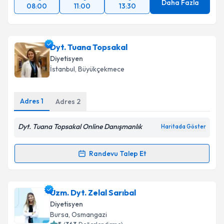
Daha Fazla
08:00
11:00
13:30
Dyt. Tuana Topsakal
Diyetisyen
İstanbul
, Büyükçekmece
Adres
1
Adres
2
Dyt. Tuana Topsakal Online Danışmanlık
Haritada Göster
Randevu Talep Et
Randevu Takvimi Talebi
Dyt. Tuana Topsakal
için randevu takvimi talebi
Uzm. Dyt. Zelal Sarıbal
oluşturun. Size bu uzmandan randevu almanız için bir
Diyetisyen
takvim hazırlandığında e-posta ile bilgilendireceğiz.
Bursa
, Osmangazi