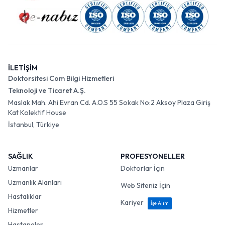
İLETİŞİM
Doktorsitesi Com Bilgi Hizmetleri
Teknoloji ve Ticaret A.Ş.
Maslak Mah. Ahi Evran Cd. A.O.S 55 Sokak No:2 Aksoy Plaza Giriş
Kat Kolektif House
İstanbul, Türkiye
SAĞLIK
PROFESYONELLER
Uzmanlar
Doktorlar İçin
Uzmanlık Alanları
Web Siteniz İçin
Hastalıklar
Kariyer
İşe Alım
Hizmetler
Hastaneler