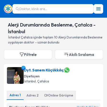
Doktor, klinik ara...
Alerji Durumlarında Beslenme, Çatalca -
İstanbul
İstanbul
Çatalca
içinde toplam
10
Alerji Durumlarında Beslenme
uygulayan doktor - uzman bulundu
Filtrele
Akıllı Sıralama
Dyt. Sanem Küçükkılıç
Diyetisyen
İstanbul
, Çatalca
Adres
1
Adres
2
Online Görüşme