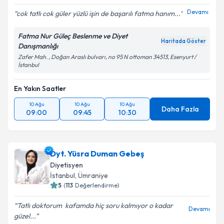
Devamı
cok tatlı cok güler yüzlü işin de başarılı fatma hanım...
Fatma Nur Güleç Beslenme ve Diyet
Haritada Göster
Danışmanlığı
Zafer Mah. , Doğan Araslı bulvarı, no 95 N ottoman 34513, Esenyurt /
İstanbul
En Yakın Saatler
10 Ağu
10 Ağu
10 Ağu
Daha Fazla
09:00
09:45
10:30
Dyt. Yüsra Duman Gebeş
Diyetisyen
İstanbul
, Ümraniye
5
(
113
Değerlendirme)
Tatlı doktorum ️ kafamda hiç soru kalmıyor o kadar
Devamı
güzel...