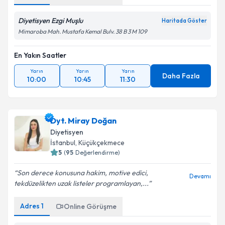
Diyetisyen Ezgi Muşlu
Haritada Göster
Mimaroba Mah. Mustafa Kemal Bulv. 38 B 3 M 109
En Yakın Saatler
Yarın
Yarın
Yarın
Daha Fazla
10:00
10:45
11:30
Dyt. Miray Doğan
Diyetisyen
İstanbul
, Küçükçekmece
5
(
95
Değerlendirme)
Son derece konusuna hakim, motive edici,
Devamı
tekdüzelikten uzak listeler programlayan,...
Adres
1
Online Görüşme