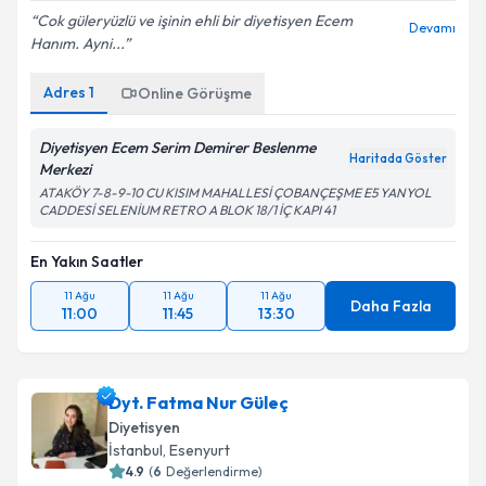
Cok güleryüzlü ve işinin ehli bir diyetisyen Ecem
Devamı
Hanım. Ayni...
Adres
1
Online Görüşme
Diyetisyen Ecem Serim Demirer Beslenme
Haritada Göster
Merkezi
ATAKÖY 7-8-9-10 CU KISIM MAHALLESİ ÇOBANÇEŞME E5 YANYOL
CADDESİ SELENİUM RETRO A BLOK 18/1 İÇ KAPI 41
En Yakın Saatler
11 Ağu
11 Ağu
11 Ağu
Daha Fazla
11:00
11:45
13:30
Dyt. Fatma Nur Güleç
Diyetisyen
İstanbul
, Esenyurt
4.9
(
6
Değerlendirme)