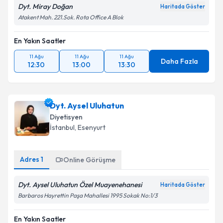
Dyt. Miray Doğan
Haritada Göster
Atakent Mah. 221.Sok. Rota Office A Blok
En Yakın Saatler
11 Ağu
11 Ağu
11 Ağu
Daha Fazla
12:30
13:00
13:30
Dyt. Aysel Uluhatun
Diyetisyen
İstanbul
, Esenyurt
Adres
1
Online Görüşme
Dyt. Aysel Uluhatun Özel Muayenehanesi
Haritada Göster
Barbaros Hayrettin Paşa Mahallesi 1995 Sokak No:1/3
En Yakın Saatler