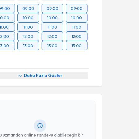
09:00
09:00
09:00
09:00
10:00
10:00
10:00
10:00
11:00
11:00
11:00
11:00
12:00
12:00
12:00
12:00
13:00
13:00
13:00
13:00
Daha Fazla Göster
akvimi Talebi
an Bat
için randevu takvimi talebi oluşturun. Size bu
ndevu almanız için bir takvim hazırlandığında e-
lgilendireceğiz.
resiniz
u uzmandan online randevu alabileceğin bir