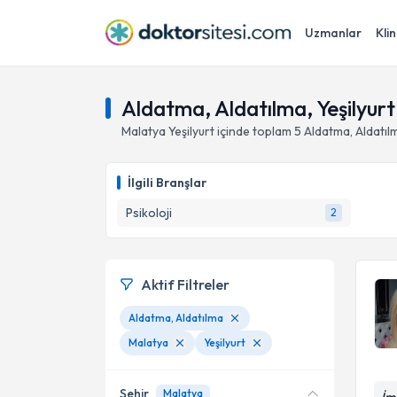
Uzmanlar
Klin
Aldatma, Aldatılma, Yeşilyurt
Malatya
Yeşilyurt
içinde toplam
5
Aldatma, Aldatıl
İlgili Branşlar
Psikoloji
2
Aktif Filtreler
Aldatma, Aldatılma
Malatya
Yeşilyurt
Şehir
Malatya