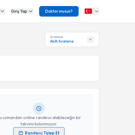
Giriş Yap
Doktor musun?
Sıralama
Akıllı Sıralama
akvimi Talebi
kolog İlşat Dağ
için randevu takvimi talebi oluşturun.
andan randevu almanız için bir takvim
ında e-posta ile bilgilendireceğiz.
resiniz
u uzmandan online randevu alabileceğin bir
takvimi bulunmuyor.
Randevu Talep Et