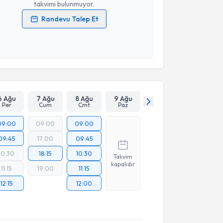
takvimi bulunmuyor.
Randevu Talep Et
 verilerimin işlenmesine ilişkin
Aydınlatma Metni
'ni
 ve kişisel verilerimin belirtilen kapsamda
esini kabul ediyorum.
Takvim Talebini Gönder
6 Ağu
7 Ağu
8 Ağu
9 Ağu
Per
Cum
Cmt
Paz
09:00
09:00
09:00
09:45
17:00
09:45
10:30
18:15
10:30
Takvim
kapalıdır
11:15
19:00
11:15
12:15
12:00