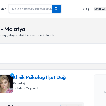
ikler
Blog
Kayıt Ol
 - Malatya
ma
uygulayan doktor - uzman bulundu
Randevu T
Klinik Psi
Size bu uzm
Klinik Psikolog İlşat Dağ
hazırlandığ
Psikoloji
E-posta Ad
Malatya
, Yeşilyurt
B