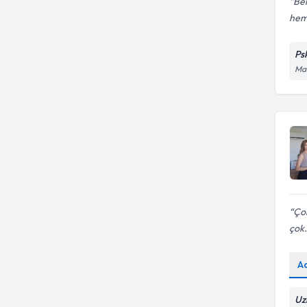
Ber
hem
Ps
Ma
Çok
çok.
A
Uz