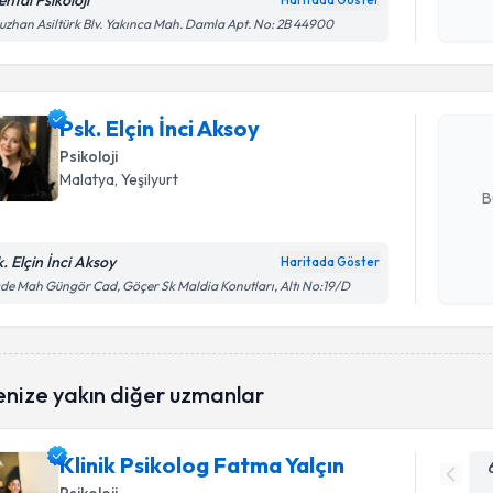
ntal Psikoloji
Haritada Göster
Randevu T
Kişisel
zhan Asiltürk Blv. Yakınca Mah. Damla Apt. No: 2B 44900
okudum
işlenm
Psk. Elçin 
bu uzmandan
Psk. Elçin İnci Aksoy
posta ile bi
Psikoloji
E-posta Ad
Malatya
, Yeşilyurt
B
k. Elçin İnci Aksoy
Haritada Göster
Kişisel
de Mah Güngör Cad, Göçer Sk Maldia Konutları, Altı No:19/D
okudum
işlenm
enize yakın diğer uzmanlar
Klinik Psikolog Fatma Yalçın