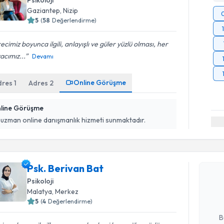
Psikoloji
Gaziantep
, Nizip
5
(
58
Değerlendirme)
ecimiz boyunca ilgili, anlayışlı ve güler yüzlü olması, her
yacımız...
Devamı
Online Görüşme
dres
1
Adres
2
line Görüşme
 uzman online danışmanlık hizmeti sunmaktadır.
Randevu T
Psk. Beriv
Psk. Berivan Bat
uzmandan ra
Psikoloji
posta ile bi
Malatya
, Merkez
5
(
4
Değerlendirme)
E-posta Ad
B