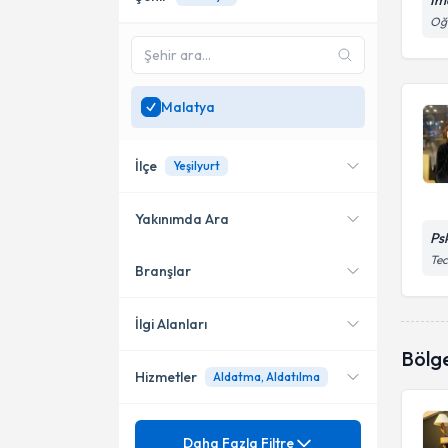
İme
Oğu
Malatya
İlçe
Yeşilyurt
Yakınımda Ara
Ps
Tec
Branşlar
Konumuma yakın uzmanları
Yeşilyurt
göster
Merkez
İlgi Alanları
Bölg
Hizmetler
Aldatma, Aldatılma
Psikoloji
Mezuniyet
Aile Terapisi
Daha Fazla Filtre