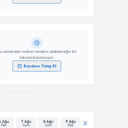
akvimi Talebi
 verilerimin işlenmesine ilişkin
Aydınlatma Metni
'ni
 ve kişisel verilerimin belirtilen kapsamda
esini kabul ediyorum.
İnci Aksoy
için randevu takvimi talebi oluşturun. Size
 randevu almanız için bir takvim hazırlandığında e-
lgilendireceğiz.
Takvim Talebini Gönder
resiniz
u uzmandan online randevu alabileceğin bir
takvimi bulunmuyor.
Randevu Talep Et
 verilerimin işlenmesine ilişkin
Aydınlatma Metni
'ni
 ve kişisel verilerimin belirtilen kapsamda
esini kabul ediyorum.
Takvim Talebini Gönder
6 Ağu
7 Ağu
8 Ağu
9 Ağu
Per
Cum
Cmt
Paz