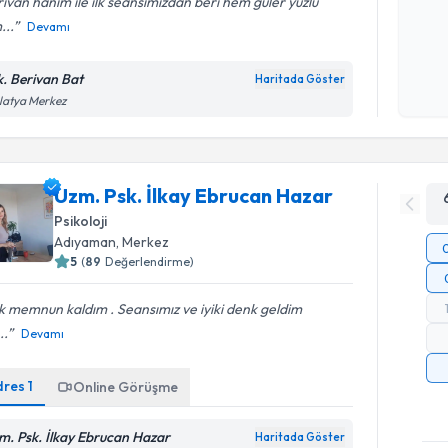
ivan hanım ile ilk seansımızdan beri hem güler yüzlü
...
Devamı
Kişisel
okudum
k. Berivan Bat
Haritada Göster
işlenm
latya Merkez
Uzm. Psk. İlkay Ebrucan Hazar
Psikoloji
Adıyaman
, Merkez
5
(
89
Değerlendirme)
 memnun kaldım . Seansımız ve iyiki denk geldim
..
Devamı
dres
1
Online Görüşme
m. Psk. İlkay Ebrucan Hazar
Haritada Göster