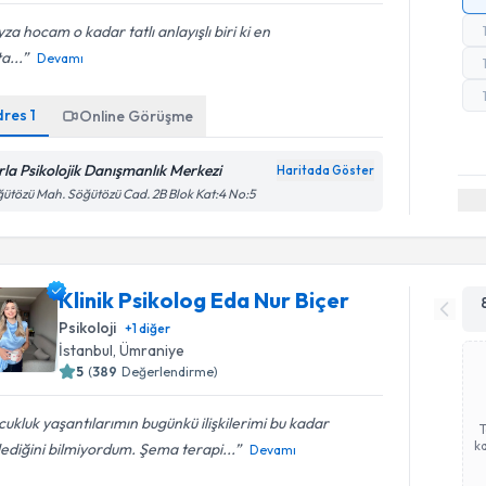
za hocam o kadar tatlı anlayışlı biri ki en
a...
Devamı
dres
1
Online Görüşme
rla Psikolojik Danışmanlık Merkezi
Haritada Göster
ütözü Mah. Söğütözü Cad. 2B Blok Kat:4 No:5
Klinik Psikolog Eda Nur Biçer
Psikoloji
+
1
diğer
İstanbul
, Ümraniye
5
(
389
Değerlendirme)
ukluk yaşantılarımın bugünkü ilişkilerimi bu kadar
ka
lediğini bilmiyordum. Şema terapi...
Devamı