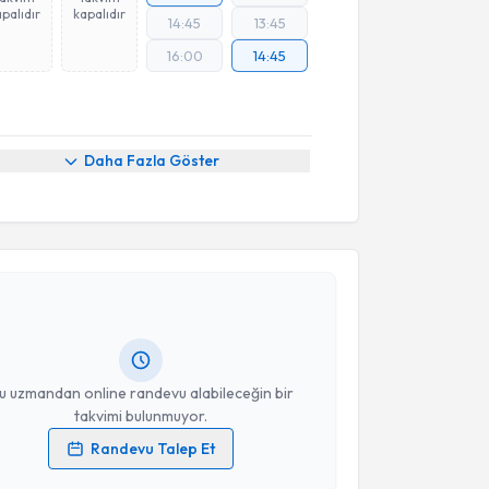
palıdır
kapalıdır
14:45
13:45
16:00
14:45
Daha Fazla Göster
akvimi Talebi
anur Çal
için randevu takvimi talebi oluşturun. Size
 randevu almanız için bir takvim hazırlandığında e-
lgilendireceğiz.
resiniz
u uzmandan online randevu alabileceğin bir
takvimi bulunmuyor.
Randevu Talep Et
 verilerimin işlenmesine ilişkin
Aydınlatma Metni
'ni