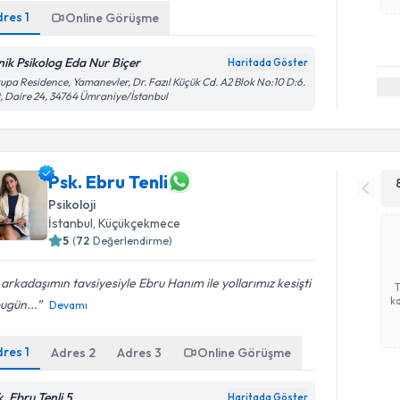
dres
1
Online Görüşme
inik Psikolog Eda Nur Biçer
Haritada Göster
upa Residence, Yamanevler, Dr. Fazıl Küçük Cd. A2 Blok No:10 D:6.
, Daire 24, 34764 Ümraniye/İstanbul
Psk. Ebru Tenli
Psikoloji
İstanbul
, Küçükçekmece
5
(
72
Değerlendirme)
 arkadaşımın tavsiyesiyle Ebru Hanım ile yollarımız kesişti
ka
ugün...
Devamı
dres
1
Adres
2
Adres
3
Online Görüşme
. Ebru Tenli 5
Haritada Göster