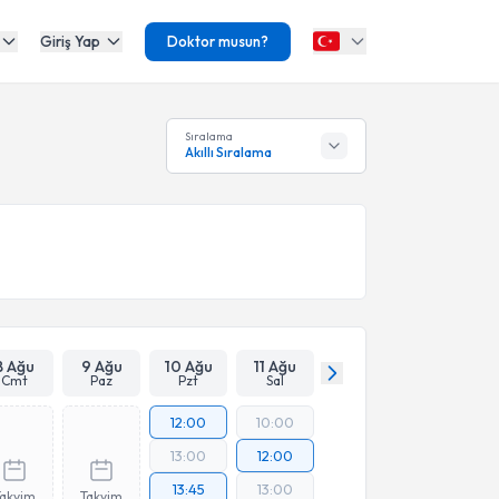
Giriş Yap
Doktor musun?
Sıralama
Akıllı Sıralama
8 Ağu
9 Ağu
10 Ağu
11 Ağu
Cmt
Paz
Pzt
Sal
12:00
10:00
13:00
12:00
13:45
13:00
Takvim
Takvim