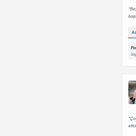
Bey
başt
A
Pa
Söğ
Çoc
etki