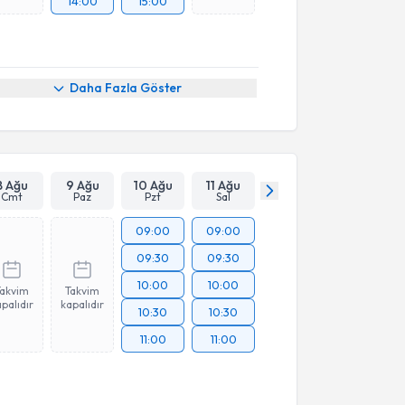
14:00
15:00
Daha Fazla Göster
8 Ağu
9 Ağu
10 Ağu
11 Ağu
Cmt
Paz
Pzt
Sal
09:00
09:00
09:30
09:30
10:00
10:00
Takvim
Takvim
palıdır
kapalıdır
10:30
10:30
11:00
11:00