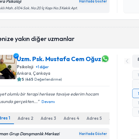
okudum
ra Psikoloji
Haritada Göster
işlenm
ıklı Mah. 6104 Sok. No:20 İç Kapı No:3 Kekik Apt.
enize yakın diğer uzmanlar
Uzm. Psk. Mustafa Cem Oğuz
Psikoloji
+
1
diğer
Ankara
, Çankaya
5
(
465
Değerlendirme)
et olumlu bir terapi herkese tavsiye ederim hocam
usunda gerçekten...
Devamı
dres
1
Adres
2
Adres
3
Adres
4
Adres
5
Adres
6
man Grup Danışmanlık Merkezi
Haritada Göster