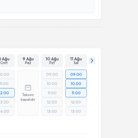
 ve kişisel verilerimin belirtilen kapsamda
esini kabul ediyorum.
Takvim Talebini Gönder
8 Ağu
9 Ağu
10 Ağu
11 Ağu
Cmt
Paz
Pzt
Sal
10:00
09:00
09:00
11:00
10:00
10:00
12:00
11:00
11:00
Takvim
kapalıdır
13:00
12:00
12:00
14:00
13:00
13:00
Online Görüşme