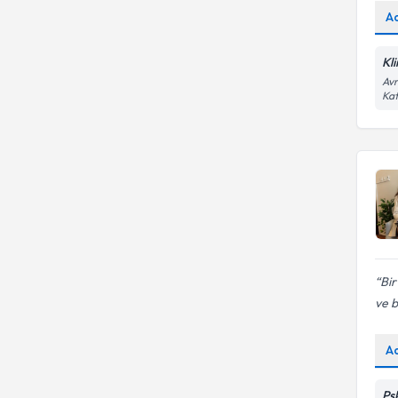
A
Kl
Avr
Kat
Bir
ve b
A
Psk