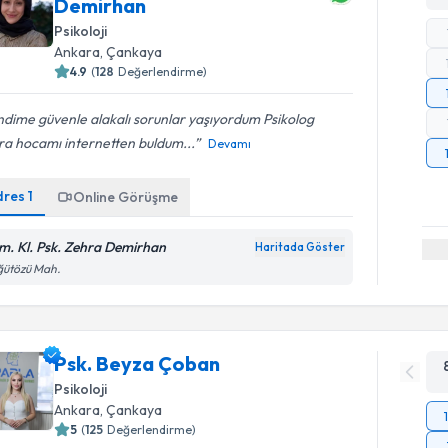
Demirhan
Psikoloji
Ankara
, Çankaya
4.9
(
128
Değerlendirme)
dime güvenle alakalı sorunlar yaşıyordum Psikolog
ra hocamı internetten buldum...
Devamı
dres
1
Online Görüşme
m. Kl. Psk. Zehra Demirhan
Haritada Göster
ğütözü Mah.
Psk. Beyza Çoban
Psikoloji
Ankara
, Çankaya
5
(
125
Değerlendirme)