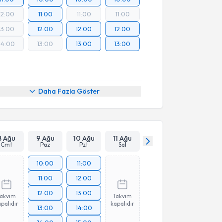
12:00
11:00
11:00
11:00
13:00
12:00
12:00
12:00
14:00
13:00
13:00
13:00
Daha Fazla Göster
8 Ağu
9 Ağu
10 Ağu
11 Ağu
Cmt
Paz
Pzt
Sal
10:00
11:00
11:00
12:00
12:00
13:00
Takvim
Takvim
palıdır
kapalıdır
13:00
14:00