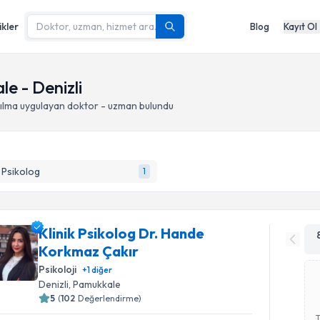
ikler
Blog
Kayıt Ol
e - Denizli
ılma
uygulayan doktor - uzman bulundu
k Psikolog
1
Klinik Psikolog Dr. Hande
Korkmaz Çakır
Psikoloji
+
1
diğer
Denizli
, Pamukkale
5
(
102
Değerlendirme)