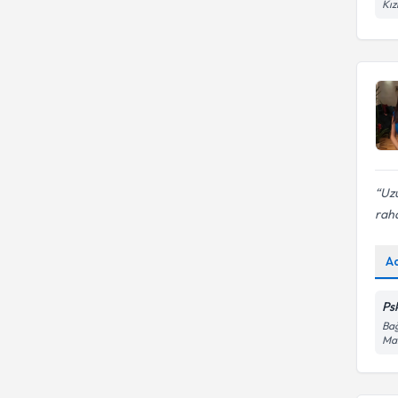
Kız
Kayıp ve Yas süreci
Uzu
rah
A
Psk
Bağ
Mah