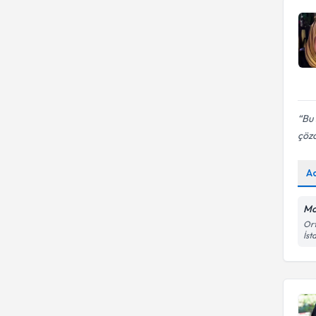
Bu 
çöz
A
Mo
Ort
İst