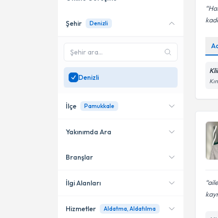
Han
kada
Şehir
Denizli
Online danışmanlık sunan
uzmanları göster
A
Sadece
Denizli
bölgesinde
uzman ara
Kl
Denizli
Kın
İlçe
Pamukkale
Yakınımda Ara
Branşlar
Konumuma yakın uzmanları
Merkezefendi
göster
Pamukkale
ail
İlgi Alanları
kayn
Hizmetler
Aldatma, Aldatılma
Psikoloji