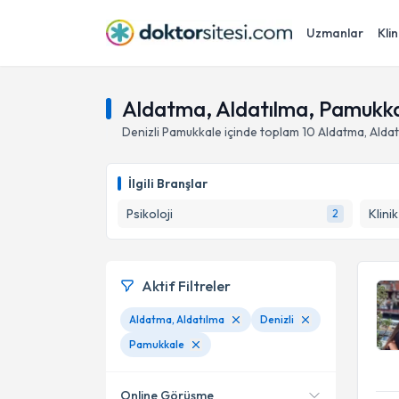
Uzmanlar
Klin
Aldatma, Aldatılma, Pamukkal
Denizli
Pamukkale
içinde toplam
10
Aldatma, Aldat
İlgili Branşlar
Psikoloji
Klini
2
Aktif Filtreler
Aldatma, Aldatılma
Denizli
Pamukkale
Online Görüşme