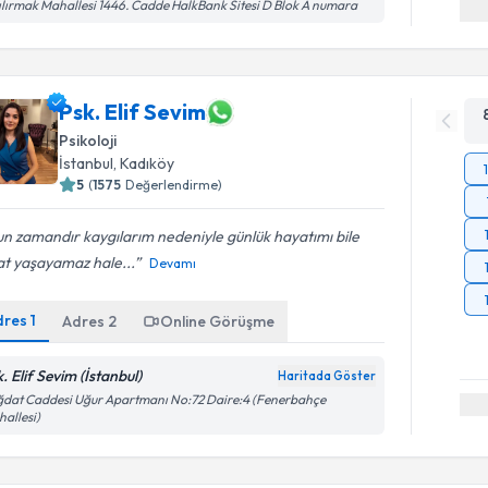
ılırmak Mahallesi 1446. Cadde HalkBank Sitesi D Blok A numara
Psk. Elif Sevim
Psikoloji
İstanbul
, Kadıköy
5
(
1575
Değerlendirme)
n zamandır kaygılarım nedeniyle günlük hayatımı bile
at yaşayamaz hale...
Devamı
dres
1
Adres
2
Online Görüşme
. Elif Sevim (İstanbul)
Haritada Göster
dat Caddesi Uğur Apartmanı No:72 Daire:4 (Fenerbahçe
allesi)