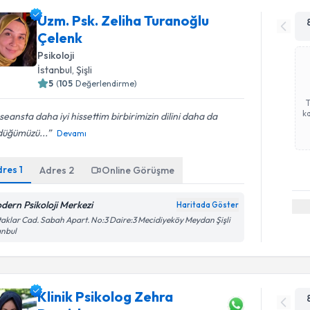
Uzm. Psk. Zeliha Turanoğlu
Çelenk
Psikoloji
İstanbul
, Şişli
5
(
105
Değerlendirme)
ka
seansta daha iyi hissettim birbirimizin dilini daha da
düğümüzü...
Devamı
dres
1
Adres
2
Online Görüşme
dern Psikoloji Merkezi
Haritada Göster
aklar Cad. Sabah Apart. No:3 Daire:3 Mecidiyeköy Meydan Şişli
anbul
Klinik Psikolog Zehra