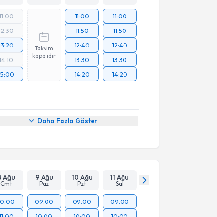
11:00
11:00
11:00
12:30
11:50
11:50
13:20
12:40
12:40
Takvim
kapalıdır
14:10
13:30
13:30
15:00
14:20
14:20
Daha Fazla Göster
8 Ağu
9 Ağu
10 Ağu
11 Ağu
Cmt
Paz
Pzt
Sal
10:00
09:00
09:00
09:00
11:00
10:00
10:00
10:00