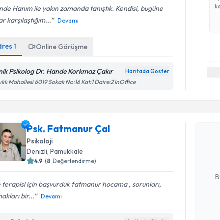
ka
de Hanım ile yakın zamanda tanıştık. Kendisi, bugüne
r karşılaştığım...
Devamı
dres
1
Online Görüşme
inik Psikolog Dr. Hande Korkmaz Çakır
Haritada Göster
ıklı Mahallesi 6019 Sokak No:16 Kat:1 Daire:2 InOffice
Randevu T
Psk. Fatm
Psk. Fatmanur Çal
bu uzmandan
Psikoloji
posta ile bi
Denizli
, Pamukkale
4.9
(
8
Değerlendirme)
E-posta Ad
B
e terapisi için başvurduk fatmanur hocama , sorunları,
akları bir...
Devamı
Kişisel