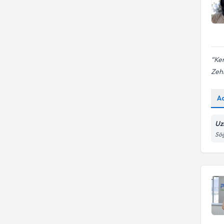
Ken
Zeh
A
Uz
Sö