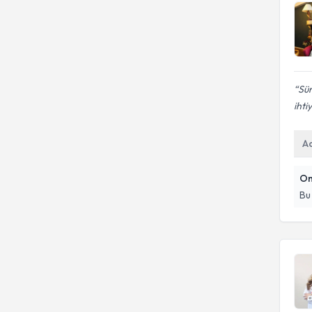
Ayrılma Kaygısı
Sür
ihti
A
On
Bu