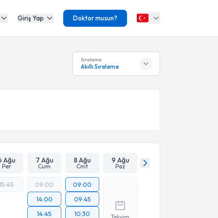
Giriş Yap
Doktor musun?
Sıralama
Akıllı Sıralama
6 Ağu
7 Ağu
8 Ağu
9 Ağu
Per
Cum
Cmt
Paz
15:45
09:00
09:00
14:00
09:45
14:45
10:30
Takvim