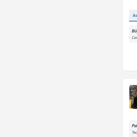
A
Bü
Cen
Ps
Tec