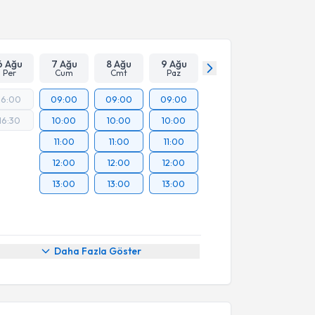
Takvim Talebini Gönder
6 Ağu
7 Ağu
8 Ağu
9 Ağu
Per
Cum
Cmt
Paz
16:00
09:00
09:00
09:00
16:30
10:00
10:00
10:00
11:00
11:00
11:00
12:00
12:00
12:00
13:00
13:00
13:00
Daha Fazla Göster