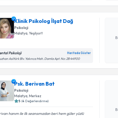
işlenm
Klinik Psi
Size bu uzm
Klinik Psikolog İlşat Dağ
hazırlandığ
Psikoloji
E-posta Ad
Malatya
, Yeşilyurt
B
ntal Psikoloji
Haritada Göster
Kişisel
zhan Asiltürk Blv. Yakınca Mah. Damla Apt. No: 2B 44900
okudum
Randevu T
işlenm
Psk. Beriv
Psk. Berivan Bat
uzmandan ra
Psikoloji
posta ile bi
Malatya
, Merkez
5
(
4
Değerlendirme)
E-posta Ad
B
ivan hanım ile ilk seansımızdan beri hem güler yüzlü