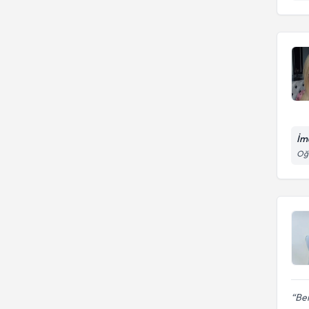
İme
Oğu
Ber