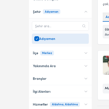
çok.
Şehir
Adıyaman
Online danışmanlık sunan
A
uzmanları göster
Sadece
Adıyaman
Uz
bölgesinde uzman ara
Bar
Adıyaman
İlçe
Merkez
Yakınımda Ara
Branşlar
Konumuma yakın uzmanları
Merkez
göster
Mu
İlgi Alanları
Hizmetler
Aldatma, Aldatılma
Psikoloji