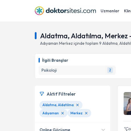
Uzmanlar
Klin
Aldatma, Aldatılma, Merkez 
Adıyaman
Merkez
içinde toplam
9
Aldatma, Aldatı
İlgili Branşlar
Psikoloji
2
Aktif Filtreler
Aldatma, Aldatılma
Adıyaman
Merkez
Çok
Online Görüşme