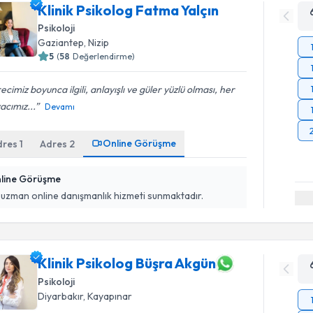
Klinik Psikolog Fatma Yalçın
Psikoloji
Gaziantep
, Nizip
5
(
58
Değerlendirme)
ecimiz boyunca ilgili, anlayışlı ve güler yüzlü olması, her
yacımız...
Devamı
Online Görüşme
dres
1
Adres
2
line Görüşme
 uzman online danışmanlık hizmeti sunmaktadır.
Klinik Psikolog Büşra Akgün
Psikoloji
Diyarbakır
, Kayapınar