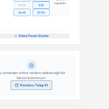
kapalıdır
15:30
11:15
16:45
12:00
akvimi Talebi
Daha Fazla Göster
ammed Enes Aktaş
için randevu takvimi talebi
Size bu uzmandan randevu almanız için bir takvim
ında e-posta ile bilgilendireceğiz.
resiniz
u uzmandan online randevu alabileceğin bir
takvimi bulunmuyor.
Randevu Talep Et
 verilerimin işlenmesine ilişkin
Aydınlatma Metni
'ni
 ve kişisel verilerimin belirtilen kapsamda
esini kabul ediyorum.