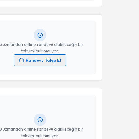
esini kabul ediyorum.
kolog İlşat Dağ
için randevu takvimi talebi oluşturun.
andan randevu almanız için bir takvim
ında e-posta ile bilgilendireceğiz.
Takvim Talebini Gönder
resiniz
u uzmandan online randevu alabileceğin bir
takvimi bulunmuyor.
Randevu Talep Et
 verilerimin işlenmesine ilişkin
Aydınlatma Metni
'ni
 ve kişisel verilerimin belirtilen kapsamda
akvimi Talebi
esini kabul ediyorum.
an Bat
için randevu takvimi talebi oluşturun. Size bu
Takvim Talebini Gönder
ndevu almanız için bir takvim hazırlandığında e-
lgilendireceğiz.
resiniz
u uzmandan online randevu alabileceğin bir
takvimi bulunmuyor.