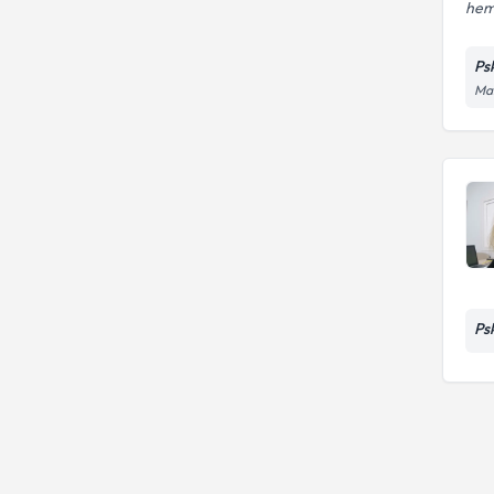
hem
Ps
Ma
Psk