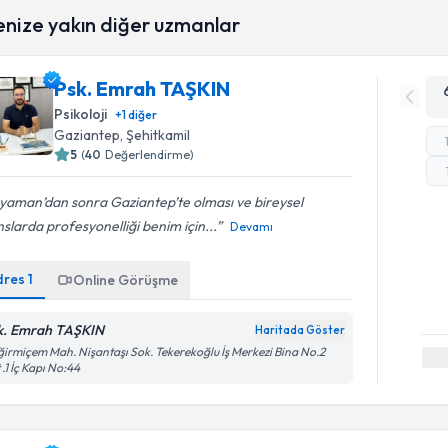
enize yakın diğer uzmanlar
Psk. Emrah TAŞKIN
Psikoloji
+
1
diğer
Gaziantep
, Şehitkamil
5
(
40
Değerlendirme)
yaman’dan sonra Gaziantep’te olması ve bireysel
slarda profesyonelliği benim için...
Devamı
dres
1
Online Görüşme
k. Emrah TAŞKIN
Haritada Göster
irmiçem Mah. Nişantaşı Sok. Tekerekoğlu İş Merkezi Bina No.2
 .1 İç Kapı No:44