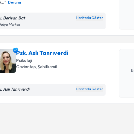
...
Devamı
Kişisel
okudum
k. Berivan Bat
Randevu T
Haritada Göster
işlenm
latya Merkez
Psk. Aslı 
bu uzmandan
posta ile bi
Psk. Aslı Tanrıverdi
Psikoloji
E-posta Ad
Gaziantep
, Şehitkamil
B
. Aslı Tanrıverdi
Haritada Göster
Kişisel
okudum
işlenm