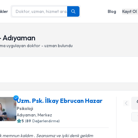
ikler
Blog
Kayıt Ol
- Adıyaman
lma
uygulayan doktor - uzman bulundu
Uzm. Psk. İlkay Ebrucan Hazar
Psikoloji
Adıyaman
, Merkez
5
(
89
Değerlendirme)
 memnun kaldım . Seansımız ve iyiki denk geldim