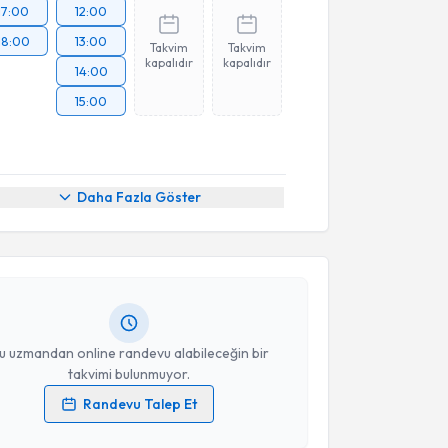
17:00
12:00
18:00
13:00
Takvim
Takvim
kapalıdır
kapalıdır
14:00
15:00
akvimi Talebi
Daha Fazla Göster
İnci Aksoy
için randevu takvimi talebi oluşturun. Size
 randevu almanız için bir takvim hazırlandığında e-
lgilendireceğiz.
resiniz
u uzmandan online randevu alabileceğin bir
takvimi bulunmuyor.
Randevu Talep Et
akvimi Talebi
 verilerimin işlenmesine ilişkin
Aydınlatma Metni
'ni
 ve kişisel verilerimin belirtilen kapsamda