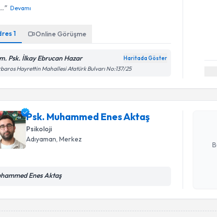
..
Devamı
dres
1
Online Görüşme
m. Psk. İlkay Ebrucan Hazar
Haritada Göster
Randevu T
baros Hayrettin Mahallesi Atatürk Bulvarı No:137/25
Psk. Muh
oluşturun. 
hazırlandığ
Psk. Muhammed Enes Aktaş
Psikoloji
E-posta Ad
Adıyaman
, Merkez
B
hammed Enes Aktaş
Kişisel
okudum
işlenm