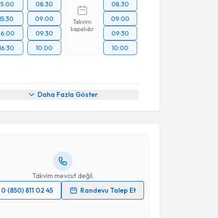
15:00
08:30
08:30
15:30
09:00
09:00
Takvim
kapalıdır
16:00
09:30
09:30
16:30
10:00
10:00
akvimi Talebi
Daha Fazla Göster
Melih Balcı
için randevu takvimi talebi oluşturun. Size
 randevu almanız için bir takvim hazırlandığında e-
lgilendireceğiz.
resiniz
Takvim mevcut değil.
0 (850) 811 02 45
Randevu Talep Et
 verilerimin işlenmesine ilişkin
Aydınlatma Metni
'ni
 ve kişisel verilerimin belirtilen kapsamda