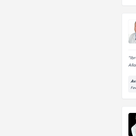
Ibr
Alla
Av
Fev