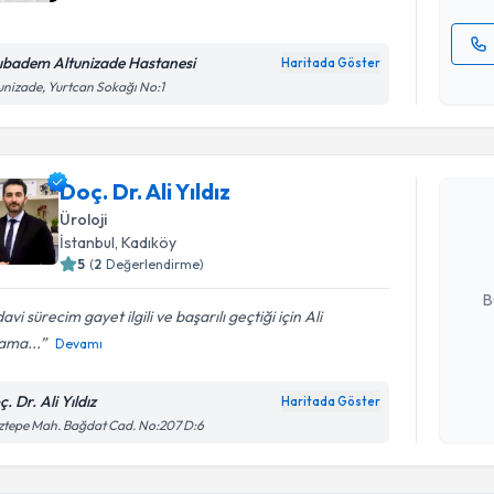
ıbadem Altunizade Hastanesi
Haritada Göster
Kişisel
unizade, Yurtcan Sokağı No:1
okudum
Randevu T
işlenm
Doç. Dr. Al
Doç. Dr. Ali Yıldız
uzmandan ra
Üroloji
posta ile bi
İstanbul
, Kadıköy
5
(
2
Değerlendirme)
E-posta Ad
B
avi sürecim gayet ilgili ve başarılı geçtiği için Ali
ama...
Devamı
Kişisel
okudum
. Dr. Ali Yıldız
Haritada Göster
işlenm
tepe Mah. Bağdat Cad. No:207 D:6