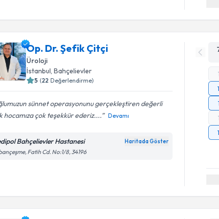
Op. Dr. Şefik Çitçi
Üroloji
İstanbul
, Bahçelievler
5
(
22
Değerlendirme)
ğlumuzun sünnet operasyonunu gerçekleştiren değerli
k hocamıza çok teşekkür ederiz....
Devamı
dipol Bahçelievler Hastanesi
Haritada Göster
ançeşme, Fatih Cd. No:1/8, 34196