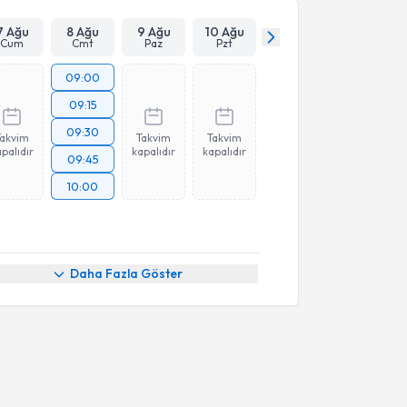
7 Ağu
8 Ağu
9 Ağu
10 Ağu
Cum
Cmt
Paz
Pzt
09:00
09:15
09:30
Takvim
Takvim
Takvim
palıdır
kapalıdır
kapalıdır
09:45
10:00
Daha Fazla Göster