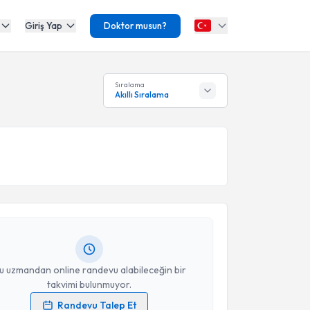
Giriş Yap
Doktor musun?
Sıralama
Akıllı Sıralama
akvimi Talebi
n Utku Baklacı
için randevu takvimi talebi oluşturun.
andan randevu almanız için bir takvim
ında e-posta ile bilgilendireceğiz.
resiniz
u uzmandan online randevu alabileceğin bir
takvimi bulunmuyor.
Randevu Talep Et