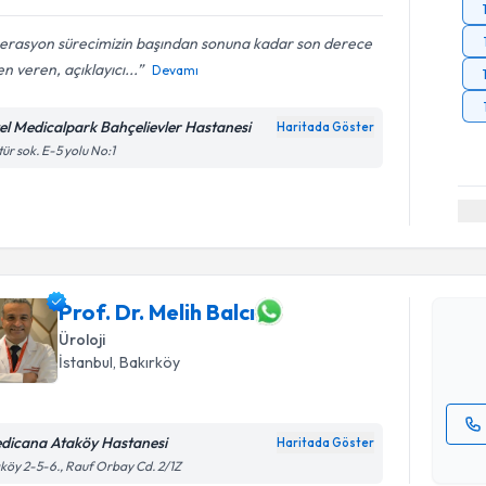
erasyon sürecimizin başından sonuna kadar son derece
n veren, açıklayıcı...
Devamı
el Medicalpark Bahçelievler Hastanesi
Haritada Göster
tür sok. E-5 yolu No:1
Randevu T
Prof. Dr. 
bu uzmandan
posta ile bi
Prof. Dr. Melih Balcı
Üroloji
E-posta Ad
İstanbul
, Bakırköy
dicana Ataköy Hastanesi
Haritada Göster
Kişisel
köy 2-5-6., Rauf Orbay Cd. 2/1Z
okudum