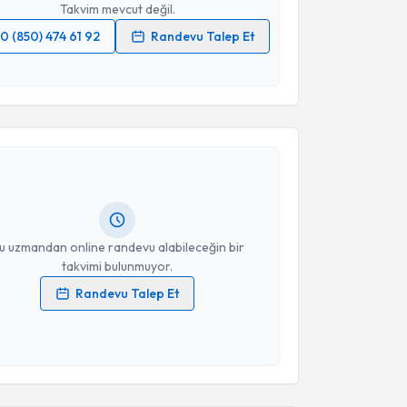
Takvim mevcut değil.
0 (850) 474 61 92
Randevu Talep Et
 verilerimin işlenmesine ilişkin
Aydınlatma Metni
'ni
 ve kişisel verilerimin belirtilen kapsamda
akvimi Talebi
esini kabul ediyorum.
i Yıldız
için randevu takvimi talebi oluşturun. Size bu
Takvim Talebini Gönder
ndevu almanız için bir takvim hazırlandığında e-
lgilendireceğiz.
resiniz
u uzmandan online randevu alabileceğin bir
takvimi bulunmuyor.
Randevu Talep Et
 verilerimin işlenmesine ilişkin
Aydınlatma Metni
'ni
 ve kişisel verilerimin belirtilen kapsamda
esini kabul ediyorum.
Takvim Talebini Gönder