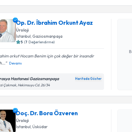
Randevu T
işlenm
Op. Dr. İ
Op. Dr. İbrahim Orkunt Ayaz
oluşturun. 
Üroloji
hazırlandığ
İstanbul
, Gaziosmanpaşa
5
(
7
Değerlendirme)
E-posta Ad
B
ahim orkut Hocam Benim için çok değer bir insandir
h...
Devamı
Kişisel
okudum
rasya Hastanesi Gaziosmanpaşa
Haritada Göster
Randevu T
işlenm
zi Çakmak, Hekimsuyu Cd. 26/34
Doç. Dr. 
Size bu uzm
Doç. Dr. Bora Özveren
hazırlandığ
Üroloji
E-posta Ad
İstanbul
, Üsküdar