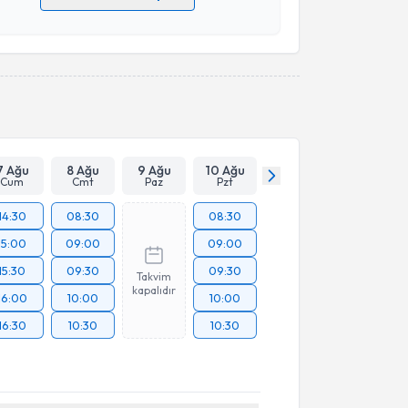
 verilerimin işlenmesine ilişkin
Aydınlatma Metni
'ni
 ve kişisel verilerimin belirtilen kapsamda
esini kabul ediyorum.
Takvim Talebini Gönder
7 Ağu
8 Ağu
9 Ağu
10 Ağu
Cum
Cmt
Paz
Pzt
14:30
08:30
08:30
15:00
09:00
09:00
15:30
09:30
09:30
Takvim
kapalıdır
16:00
10:00
10:00
16:30
10:30
10:30