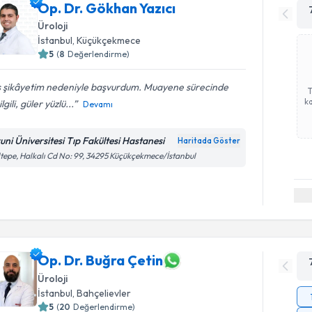
Op. Dr. Gökhan Yazıcı
Üroloji
İstanbul
, Küçükçekmece
5
(
8
Değerlendirme)
ş şikâyetim nedeniyle başvurdum. Muayene sürecinde
ka
lgili, güler yüzlü...
Devamı
runi Üniversitesi Tıp Fakültesi Hastanesi
Haritada Göster
tepe, Halkalı Cd No: 99, 34295 Küçükçekmece/İstanbul
Op. Dr. Buğra Çetin
Üroloji
İstanbul
, Bahçelievler
5
(
20
Değerlendirme)