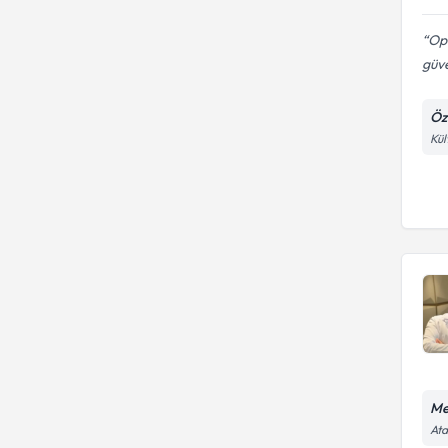
Op
güve
Öz
Kül
Me
Ata