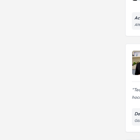
Ac
Alt
Ted
hoc
Doç
Göz