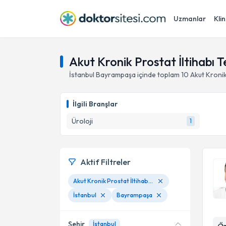
Uzmanlar
Klin
Akut Kronik Prostat İltihabı 
İstanbul
Bayrampaşa
içinde toplam
10
Akut Kronik
İlgili Branşlar
Üroloji
1
Aktif Filtreler
Akut Kronik Prostat İltihabı Tedavileri
İstanbul
Bayrampaşa
Şehir
İstanbul