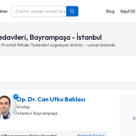
ikler
Blog
Kayıt Ol
Tedavileri, Bayrampaşa - İstanbul
 Prostat İltihabı Tedavileri
uygulayan doktor - uzman bulundu
Randevu T
Op. Dr. Ca
Size bu uzm
Op. Dr. Can Utku Baklacı
hazırlandığ
Üroloji
E-posta Ad
İstanbul
, Bayrampaşa
B