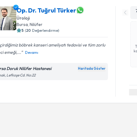
Op. Dr. Tuğrul Türker
Üroloji
Bursa
, Nilüfer
5
(
20
Değerlendirme)
irdiğimiz böbrek kanseri ameliyatı tedavisi ve tüm zorlu
ka
ci emeği,...
Devamı
rsa Doruk Nilüfer Hastanesi
Haritada Göster
ak, Lefkoşe Cd. No:22