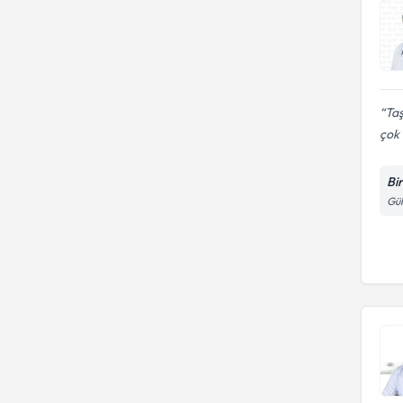
Ta
çok i
Bi
Gül