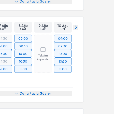
Daha Fazla Göster
7 Ağu
8 Ağu
9 Ağu
10 Ağu
Cum
Cmt
Paz
Pzt
14:30
09:00
09:00
16:00
09:30
09:30
16:30
10:00
10:00
Takvim
kapalıdır
14:30
10:30
10:30
16:00
11:00
11:00
Daha Fazla Göster