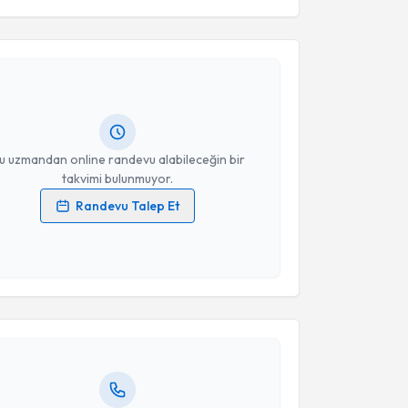
akvimi Talebi
esini kabul ediyorum.
brahim Orkunt Ayaz
için randevu takvimi talebi
Takvim Talebini Gönder
Size bu uzmandan randevu almanız için bir takvim
ında e-posta ile bilgilendireceğiz.
resiniz
u uzmandan online randevu alabileceğin bir
takvimi bulunmuyor.
Randevu Talep Et
 verilerimin işlenmesine ilişkin
Aydınlatma Metni
'ni
 ve kişisel verilerimin belirtilen kapsamda
akvimi Talebi
esini kabul ediyorum.
Bora Özveren
için randevu takvimi talebi oluşturun.
Takvim Talebini Gönder
andan randevu almanız için bir takvim
ında e-posta ile bilgilendireceğiz.
resiniz