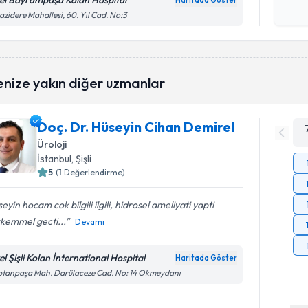
el Bayrampaşa Kolan Hospital
Haritada Göster
Kişisel
azidere Mahallesi, 60. Yıl Cad. No:3
okudum
işlenm
enize yakın diğer uzmanlar
Doç. Dr. Hüseyin Cihan Demirel
Üroloji
İstanbul
, Şişli
5
(
1
Değerlendirme)
eyin hocam cok bilgili ilgili, hidrosel ameliyati yapti
kemmel gecti...
Devamı
el Şişli Kolan İnternational Hospital
Haritada Göster
ptanpaşa Mah. Darülaceze Cad. No: 14 Okmeydanı