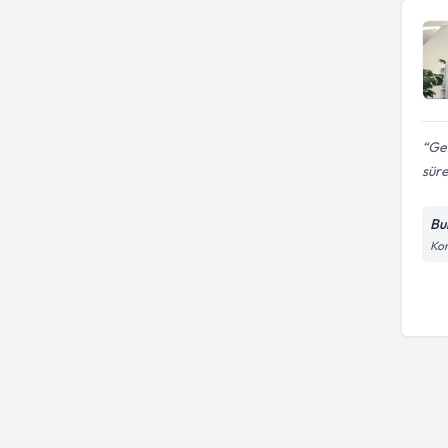
Geç
süre
Bu
Kon