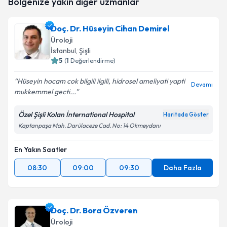
Bölgenize yakın diğer uzmanlar
oluşturun. Size bu uzmandan randevu almanız için bir
Takvim Talebini Gönder
takvim hazırlandığında e-posta ile bilgilendireceğiz.
Doç. Dr. Hüseyin Cihan Demirel
E-posta Adresiniz
Üroloji
İstanbul
, Şişli
5
(
1
Değerlendirme)
Hüseyin hocam cok bilgili ilgili, hidrosel ameliyati yapti
Kişisel verilerimin işlenmesine ilişkin
Aydınlatma
Devamı
mukkemmel gecti...
Metni
'ni okudum ve kişisel verilerimin belirtilen
kapsamda işlenmesini kabul ediyorum.
Özel Şişli Kolan İnternational Hospital
Haritada Göster
Kaptanpaşa Mah. Darülaceze Cad. No: 14 Okmeydanı
Takvim Talebini Gönder
En Yakın Saatler
08:30
09:00
09:30
Daha Fazla
Doç. Dr. Bora Özveren
Üroloji