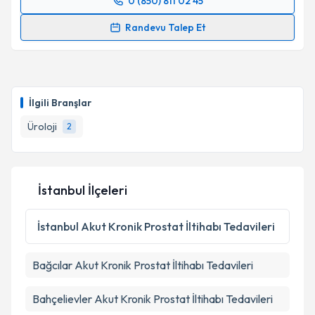
0 (850) 811 02 45
Randevu Takvimi Talebi
Randevu Talep Et
Prof. Dr. Melih Balcı
için randevu takvimi talebi
oluşturun. Size bu uzmandan randevu almanız için bir
takvim hazırlandığında e-posta ile bilgilendireceğiz.
İlgili Branşlar
E-posta Adresiniz
Üroloji
2
Kişisel verilerimin işlenmesine ilişkin
Aydınlatma
İstanbul İlçeleri
Metni
'ni okudum ve kişisel verilerimin belirtilen
kapsamda işlenmesini kabul ediyorum.
İstanbul
Akut Kronik Prostat İltihabı Tedavileri
Takvim Talebini Gönder
Bağcılar
Akut Kronik Prostat İltihabı Tedavileri
Bahçelievler
Akut Kronik Prostat İltihabı Tedavileri