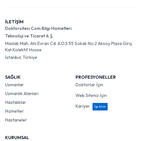
İLETİŞİM
Doktorsitesi Com Bilgi Hizmetleri
Teknoloji ve Ticaret A.Ş.
Maslak Mah. Ahi Evran Cd. A.O.S 55 Sokak No:2 Aksoy Plaza Giriş
Kat Kolektif House
İstanbul, Türkiye
SAĞLIK
PROFESYONELLER
Uzmanlar
Doktorlar İçin
Uzmanlık Alanları
Web Siteniz İçin
Hastalıklar
Kariyer
İşe Alım
Hizmetler
Hastaneler
KURUMSAL