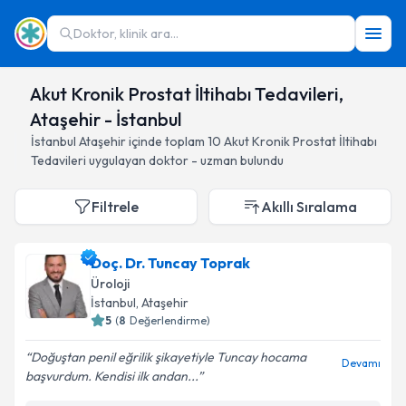
Doktor, klinik ara...
Akut Kronik Prostat İltihabı Tedavileri,
Ataşehir - İstanbul
İstanbul
Ataşehir
içinde toplam
10
Akut Kronik Prostat İltihabı
Tedavileri
uygulayan doktor - uzman bulundu
Filtrele
Akıllı Sıralama
Doç. Dr. Tuncay Toprak
Üroloji
İstanbul
, Ataşehir
5
(
8
Değerlendirme)
Doğuştan penil eğrilik şikayetiyle Tuncay hocama
Devamı
başvurdum. Kendisi ilk andan...