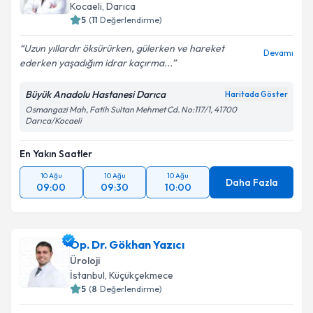
Kocaeli
, Darıca
5
(
11
Değerlendirme)
Uzun yıllardır öksürürken, gülerken ve hareket
Devamı
ederken yaşadığım idrar kaçırma...
Büyük Anadolu Hastanesi Darıca
Haritada Göster
Osmangazi Mah, Fatih Sultan Mehmet Cd. No:117/1, 41700
Darıca/Kocaeli
En Yakın Saatler
10 Ağu
10 Ağu
10 Ağu
Daha Fazla
09:00
09:30
10:00
Op. Dr. Gökhan Yazıcı
Üroloji
İstanbul
, Küçükçekmece
5
(
8
Değerlendirme)