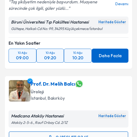
Taş şikâyetim nedeniyle başvurdum. Muayene
Devamı
sürecinde çok ilgili, güler yüzlü...
Biruni Üniversitesi Tıp Fakültesi Hastanesi
Haritada Göster
Gültepe, Halkalı Cd No: 99, 34295 Küçükçekmece/İstanbul
En Yakın Saatler
10 Ağu
10 Ağu
10 Ağu
Daha Fazla
09:00
09:20
10:20
Prof. Dr. Melih Balcı
Üroloji
İstanbul
, Bakırköy
Medicana Ataköy Hastanesi
Haritada Göster
Ataköy 2-5-6., Rauf Orbay Cd. 2/1Z