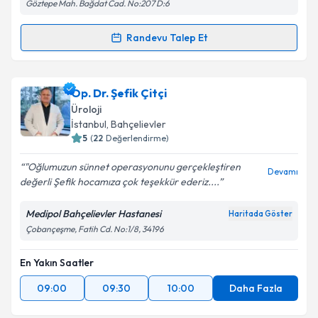
Göztepe Mah. Bağdat Cad. No:207 D:6
Takvim Talebini Gönder
Randevu Talep Et
Randevu Takvimi Talebi
Doç. Dr. Ali Yıldız
için randevu takvimi talebi
Op. Dr. Şefik Çitçi
oluşturun. Size bu uzmandan randevu almanız için bir
Üroloji
takvim hazırlandığında e-posta ile bilgilendireceğiz.
İstanbul
, Bahçelievler
5
(
22
Değerlendirme)
E-posta Adresiniz
"Oğlumuzun sünnet operasyonunu gerçekleştiren
Devamı
değerli Şefik hocamıza çok teşekkür ederiz....
Medipol Bahçelievler Hastanesi
Haritada Göster
Kişisel verilerimin işlenmesine ilişkin
Aydınlatma
Çobançeşme, Fatih Cd. No:1/8, 34196
Metni
'ni okudum ve kişisel verilerimin belirtilen
kapsamda işlenmesini kabul ediyorum.
En Yakın Saatler
09:00
09:30
10:00
Daha Fazla
Takvim Talebini Gönder