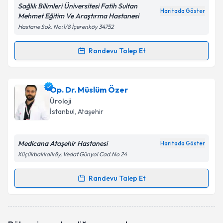
Sağlık Bilimleri Üniversitesi Fatih Sultan
Haritada Göster
Mehmet Eğitim Ve Araştırma Hastanesi
Hastane Sok. No:1/8 İçerenköy 34752
Randevu Talep Et
Randevu Takvimi Talebi
Doç. Dr. Tuncay Toprak
için randevu takvimi talebi
Op. Dr. Müslüm Özer
oluşturun. Size bu uzmandan randevu almanız için bir
Üroloji
takvim hazırlandığında e-posta ile bilgilendireceğiz.
İstanbul
, Ataşehir
E-posta Adresiniz
Medicana Ataşehir Hastanesi
Haritada Göster
Küçükbakkalköy, Vedat Günyol Cad.No 24
Kişisel verilerimin işlenmesine ilişkin
Aydınlatma
Randevu Talep Et
Randevu Takvimi Talebi
Metni
'ni okudum ve kişisel verilerimin belirtilen
kapsamda işlenmesini kabul ediyorum.
Op. Dr. Müslüm Özer
için randevu takvimi talebi