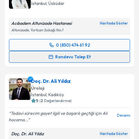
İstanbul
, Üsküdar
Acıbadem Altunizade Hastanesi
Haritada Göster
Altunizade, Yurtcan Sokağı No:1
0 (850) 474 61 92
Randevu Takvimi Talebi
Randevu Talep Et
Doç. Dr. Bora Özveren
için randevu takvimi talebi
oluşturun. Size bu uzmandan randevu almanız için bir
Doç. Dr. Ali Yıldız
takvim hazırlandığında e-posta ile bilgilendireceğiz.
Üroloji
E-posta Adresiniz
İstanbul
, Kadıköy
5
(
2
Değerlendirme)
Tedavi sürecim gayet ilgili ve başarılı geçtiği için Ali
Devamı
hocama...
Kişisel verilerimin işlenmesine ilişkin
Aydınlatma
Metni
'ni okudum ve kişisel verilerimin belirtilen
Doç. Dr. Ali Yıldız
Haritada Göster
kapsamda işlenmesini kabul ediyorum.