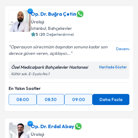
Op. Dr. Buğra Çetin
Üroloji
İstanbul
, Bahçelievler
5
(
20
Değerlendirme)
Operasyon sürecimizin başından sonuna kadar son
Devamı
derece güven veren, açıklayıcı...
Özel Medicalpark Bahçelievler Hastanesi
Haritada Göster
Kültür sok. E-5 yolu No:1
En Yakın Saatler
08:00
08:30
09:00
Daha Fazla
Op. Dr. Erdal Abay
Üroloji