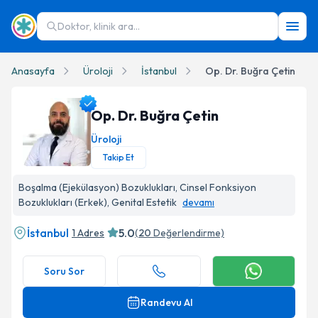
Doktor, klinik ara...
Anasayfa
Üroloji
İstanbul
Op. Dr. Buğra Çetin
Op. Dr. Buğra Çetin
Üroloji
Takip Et
Op. Dr. Buğra Çetin Profil Fotoğrafı
Boşalma (Ejekülasyon) Bozuklukları, Cinsel Fonksiyon
Bozuklukları (Erkek), Genital Estetik
devamı
İstanbul
5.0
1 Adres
(
20
Değerlendirme)
Soru Sor
Randevu Al