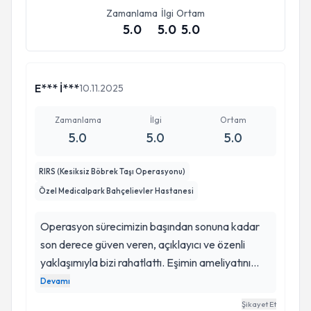
Zamanlama
İlgi
Ortam
5.0
5.0
5.0
E*** İ***
10.11.2025
Zamanlama
İlgi
Ortam
5.0
5.0
5.0
RIRS (Kesiksiz Böbrek Taşı Operasyonu)
Özel Medicalpark Bahçelievler Hastanesi
Operasyon sürecimizin başından sonuna kadar
son derece güven veren, açıklayıcı ve özenli
yaklaşımıyla bizi rahatlattı. Eşimin ameliyatını
büyük bir titizlikle gerçekleştirdi ve sonrasında da
Devamı
her aşamayı detaylı şekilde anlatarak bizi
Şikayet Et