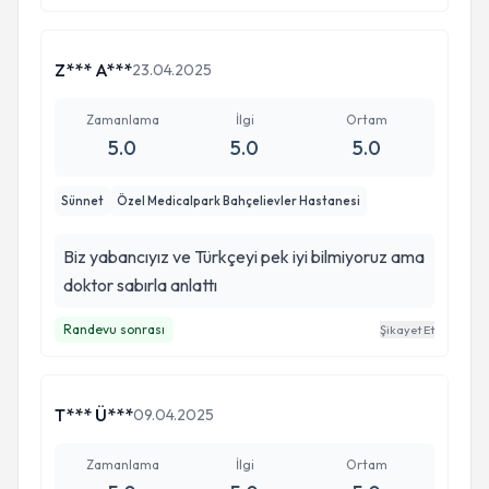
bilgilendirdi. Hem uzmanlığı hem de insani
yaklaşımı sayesinde bu süreci çok daha kolay
atlattık. Kendisine gönülden teşekkür ediyoruz.
Z*** A***
23.04.2025
Böyle hekimlere rastlamak büyük bir şans.
Zamanlama
İlgi
Ortam
5.0
5.0
5.0
Sünnet
Özel Medicalpark Bahçelievler Hastanesi
Biz yabancıyız ve Türkçeyi pek iyi bilmiyoruz ama
doktor sabırla anlattı
Randevu sonrası
Şikayet Et
T*** Ü***
09.04.2025
Zamanlama
İlgi
Ortam