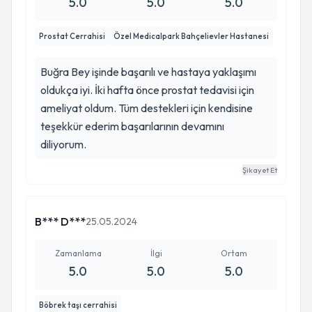
5.0
5.0
5.0
Prostat Cerrahisi
Özel Medicalpark Bahçelievler Hastanesi
Buğra Bey işinde başarılı ve hastaya yaklaşımı
oldukça iyi. İki hafta önce prostat tedavisi için
ameliyat oldum. Tüm destekleri için kendisine
teşekkür ederim başarılarının devamını
diliyorum.
Şikayet Et
B*** D***
25.05.2024
Zamanlama
İlgi
Ortam
5.0
5.0
5.0
Böbrek taşı cerrahisi