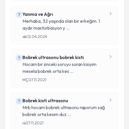
Yanma ve Ağrı
Merhaba, 32 yaşında olan bir erkeğim. 1
aydır mastürbasyon y
...
ab
12.04.2024
Bobrek ultrasonu bobrek kisti
Hocam bir önceki soruyu soran kisiyim
mesela bobrek orta kes
...
MÇ
07.11.2021
Bobrek kisti ultrasonu
Mrb hocam bobrek ultrasonu raporum sağ
bobrek orta kesim duz
...
ia
07.11.2021