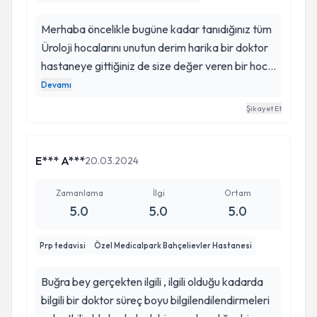
Merhaba öncelikle bugüne kadar tanıdığınız tüm
Üroloji hocalarını unutun derim harika bir doktor
hastaneye gittiğiniz de size değer veren bir hoca
başka bir hastane böbreğime zarar.verdi
Devamı
kendisinin hastanesine gittim durumumu görüp ilk
Şikayet Et
andan itibaren ilgilenmesi en güzeli hastanede
olmadığı vakit bile hemşirelerine hasta ile ilgilenin
diyen çok nezih süper bir doktor ameliyat başarılı
E*** A***
20.03.2024
geçti ve.suan yazıyorsam ayakta.isem
sayesinde teşekkür ederim herkese tüm Üroloji
Zamanlama
İlgi
Ortam
5.0
5.0
5.0
problemleri için kendisine başvuru yapın derim
gidince saten kaliteyi anlayacaksınız
Prp tedavisi
Özel Medicalpark Bahçelievler Hastanesi
Buğra bey gerçekten ilgili , ilgili olduğu kadarda
bilgili bir doktor süreç boyu bilgilendilendirmeleri