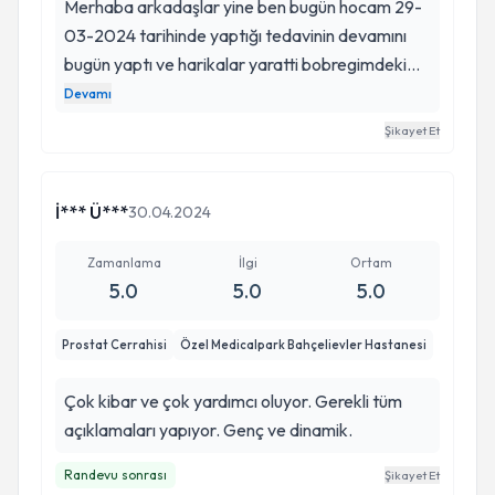
Merhaba arkadaşlar yine ben bugün hocam 29-
güven vermesi, insanlığı, bıkmadan her soruyu
03-2024 tarihinde yaptığı tedavinin devamını
tane tane cevaplaması, siz sorun aklınızda birşey
bugün yaptı ve harikalar yaratti bobregimdeki
kalmasın demesi, anlatırken Dr arkadaşı gibi
taştan ve stentten kurtuldum sayesinde
Devamı
değil de sizin seviyenize inip aktarması ve nicesi..
sağlığıma kavuştum eşsiz bilgisi ve kusursuz
Bundan sonra Buğra Bey ne derse o. Hep var
Şikayet Et
anlatımi insana güven veren ses ve kibar bir
olsun.
doktor tedaviniz varsa çekinmeden kendinizi
teslim edin harika hoca
İ*** Ü***
30.04.2024
Zamanlama
İlgi
Ortam
5.0
5.0
5.0
Prostat Cerrahisi
Özel Medicalpark Bahçelievler Hastanesi
Çok kibar ve çok yardımcı oluyor. Gerekli tüm
açıklamaları yapıyor. Genç ve dinamik.
Randevu sonrası
Şikayet Et