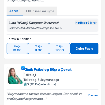
gittiğimiz Zeynep hanım...
Adres
1
Online Görüşme
Luna Psikoloji Danışmanlık Merkezi
Haritada Göster
Beşevler Mah. Arkan Sitesi Simge sok. No:10
En Yakın Saatler
11 Ağu
11 Ağu
11 Ağu
Daha Fazla
10:00
11:00
12:00
Klinik Psikolog Büşra Çorak
Psikoloji
Tekirdağ
, Süleymanpaşa
5
(
115
Değerlendirme)
Büşra hanıma tavsiye üzerine ulaştım. Donanımlı ve
Devamı
profesyonel oluşu insana...