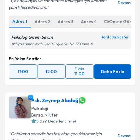
Çok açıklayıcı ve rahatlatıcı tanıdığım için kendimi
Devamı
şanslı hissediyorum.
Adres
1
Adres
2
Adres
3
Adres
4
Online Görüşm
Psikolog Gizem Sevim
Haritada Göster
Yahya Kaptan Mah. Şehit Ergün Sk. No:53 Daire :9
En Yakın Saatler
11 Ağu
11:00
12:00
Daha Fazla
11:00
Psk. Zeynep Aladağ
Psikoloji
Bursa
, Nilüfer
5
(
129
Değerlendirme)
Ortalama senedir hastası olan çocuklarımız için
Devamı