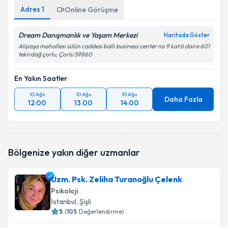
Adres
1
Online Görüşme
Dream Danışmanlık ve Yaşam Merkezi
Haritada Göster
Alipaşa mahallesi sülün caddesi ballı business center no 9 kat 6 daire 601
tekirdağ çorlu, Çorlu 59860
En Yakın Saatler
10 Ağu
10 Ağu
10 Ağu
Daha Fazla
12:00
13:00
14:00
Bölgenize yakın diğer uzmanlar
Uzm. Psk. Zeliha Turanoğlu Çelenk
Psikoloji
İstanbul
, Şişli
5
(
105
Değerlendirme)