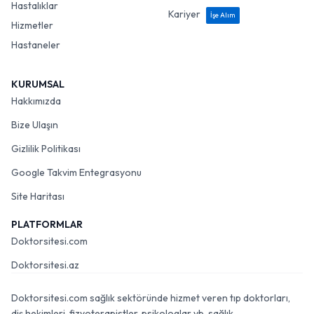
Hastalıklar
Kariyer
İşe Alım
Hizmetler
Hastaneler
KURUMSAL
Hakkımızda
Bize Ulaşın
Gizlilik Politikası
Google Takvim Entegrasyonu
Site Haritası
PLATFORMLAR
Doktorsitesi.com
Doktorsitesi.az
Doktorsitesi.com sağlık sektöründe hizmet veren tıp doktorları,
diş hekimleri, fizyoterapistler, psikologlar vb. sağlık