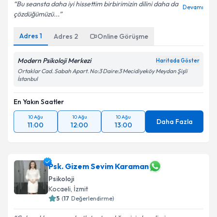
Bu seansta daha iyi hissettim birbirimizin dilini daha da
Devamı
çözdüğümüzü...
Adres
1
Adres
2
Online Görüşme
Modern Psikoloji Merkezi
Haritada Göster
Ortaklar Cad. Sabah Apart. No:3 Daire:3 Mecidiyeköy Meydan Şişli
İstanbul
En Yakın Saatler
10 Ağu
10 Ağu
10 Ağu
Daha Fazla
11:00
12:00
13:00
Psk. Gizem Sevim Karaman
Psikoloji
Kocaeli
, İzmit
5
(
17
Değerlendirme)