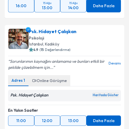
15 Ağu
15 Ağu
16:00
Daha Fazla
13:00
14:00
Psk. Hidayet Çalışkan
Psikoloji
İstanbul
, Kadıköy
4.9
(
15
Değerlendirme)
Sorunlarımın kaynağını anlamama ve bunları etkili bir
Devamı
şekilde çözebilmem için...
Adres
1
Online Görüşme
Psk. Hidayet Çalışkan
Haritada Göster
En Yakın Saatler
11:00
12:00
13:00
Daha Fazla