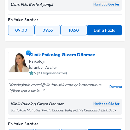
Uzm. Psk. Beste Ayangil
Haritada Göster
En Yakın Saatler
09:00
09:55
10:50
Daha Fazla
Klinik Psikolog Gizem Dönmez
Psikoloji
İstanbul
, Avcılar
5
(
2
Değerlendirme)
Kardeşimin aracılığı ile tanıştık ama çok memnunuz.
Devamı
Oğlum için eşimle...
Klinik Psikolog Gizem Dönmez
Haritada Göster
Tahtakale Mahallesi Fırat 1 Caddesi Bahçe City's Rezidans A Blok D: 39
En Yakın Saatler