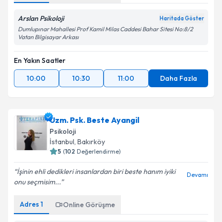
Arslan Psikoloji
Haritada Göster
Dumlupınar Mahallesi Prof Kamil Milas Caddesi Bahar Sitesi No:8/2
Vatan Bilgisayar Arkası
En Yakın Saatler
10:00
10:30
11:00
Daha Fazla
Uzm. Psk. Beste Ayangil
Psikoloji
İstanbul
, Bakırköy
5
(
102
Değerlendirme)
İşinin ehli dedikleri insanlardan biri beste hanım iyiki
Devamı
onu seçmisim...
Adres
1
Online Görüşme