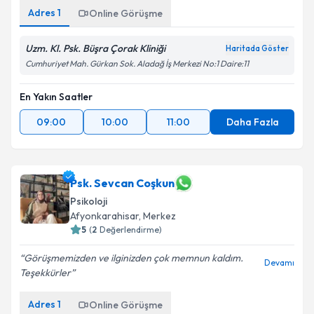
Adres
1
Online Görüşme
Uzm. Kl. Psk. Büşra Çorak Kliniği
Haritada Göster
Cumhuriyet Mah. Gürkan Sok. Aladağ İş Merkezi No:1 Daire:11
En Yakın Saatler
09:00
10:00
11:00
Daha Fazla
Psk. Sevcan Coşkun
Psikoloji
Afyonkarahisar
, Merkez
5
(
2
Değerlendirme)
Görüşmemizden ve ilginizden çok memnun kaldım.
Devamı
Teşekkürler
Adres
1
Online Görüşme