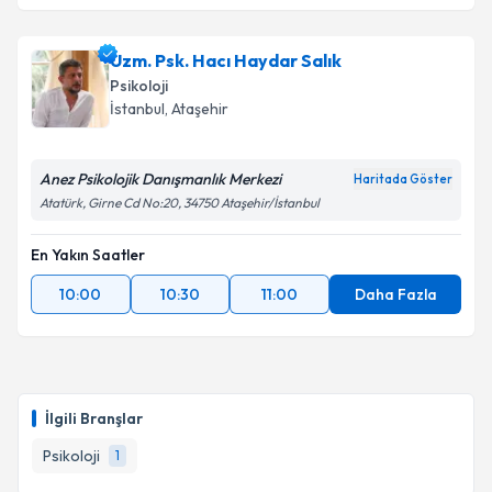
Uzm. Psk. Hacı Haydar Salık
Psikoloji
İstanbul
, Ataşehir
Anez Psikolojik Danışmanlık Merkezi
Haritada Göster
Atatürk, Girne Cd No:20, 34750 Ataşehir/İstanbul
En Yakın Saatler
10:00
10:30
11:00
Daha Fazla
İlgili Branşlar
Psikoloji
1