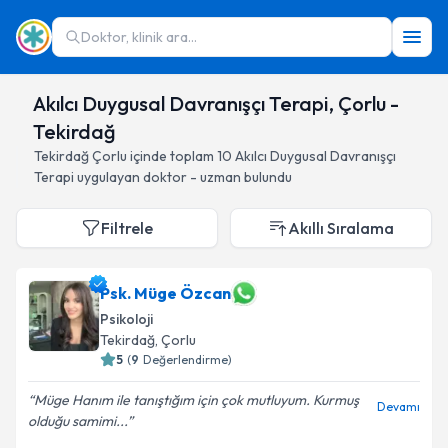
Doktor, klinik ara...
Akılcı Duygusal Davranışçı Terapi, Çorlu -
Tekirdağ
Tekirdağ
Çorlu
içinde toplam
10
Akılcı Duygusal Davranışçı
Terapi
uygulayan doktor - uzman bulundu
Filtrele
Akıllı Sıralama
Psk. Müge Özcan
Psikoloji
Tekirdağ
, Çorlu
5
(
9
Değerlendirme)
Müge Hanım ile tanıştığım için çok mutluyum. Kurmuş
Devamı
olduğu samimi...