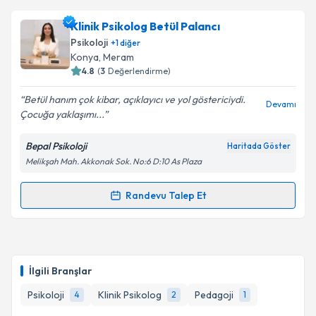
Klinik Psikolog Fatih Uğur
için randevu takvimi
Klinik Psikolog Betül Palancı
talebi oluşturun. Size bu uzmandan randevu almanız
Psikoloji
+
1
diğer
için bir takvim hazırlandığında e-posta ile
Konya
, Meram
bilgilendireceğiz.
4.8
(
3
Değerlendirme)
E-posta Adresiniz
Betül hanım çok kibar, açıklayıcı ve yol göstericiydi.
Devamı
Çocuğa yaklaşımı...
Bepal Psikoloji
Haritada Göster
Melikşah Mah. Akkonak Sok. No:6 D:10 As Plaza
Kişisel verilerimin işlenmesine ilişkin
Aydınlatma
Metni
'ni okudum ve kişisel verilerimin belirtilen
kapsamda işlenmesini kabul ediyorum.
Randevu Talep Et
Randevu Takvimi Talebi
Takvim Talebini Gönder
Klinik Psikolog Betül Palancı
için randevu takvimi
talebi oluşturun. Size bu uzmandan randevu almanız
İlgili Branşlar
için bir takvim hazırlandığında e-posta ile
bilgilendireceğiz.
Psikoloji
Klinik Psikolog
Pedagoji
4
2
1