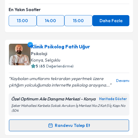
En Yakın Saatler
13:00
14:00
15:00
Daha Fazla
Klinik Psikolog Fatih Uğur
Psikoloji
Konya
, Selçuklu
5
(
65
Değerlendirme)
Kaybolan umutlarımı tekrardan yeşertmek üzere
Devamı
çıktığım yolculuğumda internette psikolog arayışına...
Özel Optimum Aile Danışma Merkezi - Konya
Haritada Göster
Şeker Mahallesi Kerbela Sokak Avrukon İş Merkezi No:2 Kat:5 İç Kapı No
:504
Randevu Talep Et
Randevu Takvimi Talebi