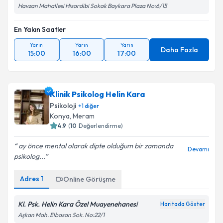
Havzan Mahallesi Hisardibi Sokak Baykara Plaza No:6/15
En Yakın Saatler
Yarın
Yarın
Yarın
Daha Fazla
15:00
16:00
17:00
Klinik Psikolog Helin Kara
Psikoloji
+
1
diğer
Konya
, Meram
4.9
(
10
Değerlendirme)
ay önce mental olarak dipte olduğum bir zamanda
Devamı
psikolog...
Adres
1
Online Görüşme
Kl. Psk. Helin Kara Özel Muayenehanesi
Haritada Göster
Aşkan Mah. Elbasan Sok. No:22/1