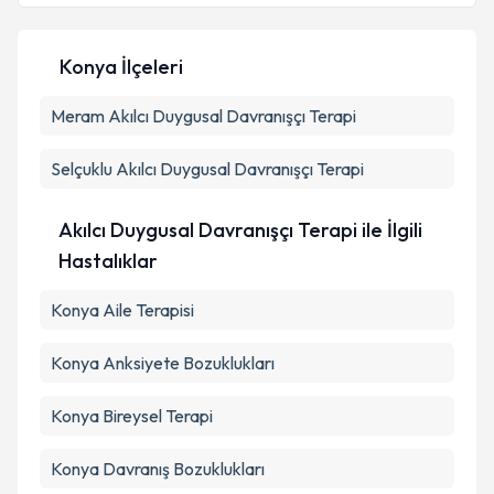
E-posta Adresiniz
Konya İlçeleri
Meram
Kişisel verilerimin işlenmesine ilişkin
Akılcı Duygusal Davranışçı Terapi
Aydınlatma
Metni
'ni okudum ve kişisel verilerimin belirtilen
kapsamda işlenmesini kabul ediyorum.
Selçuklu
Akılcı Duygusal Davranışçı Terapi
Takvim Talebini Gönder
Akılcı Duygusal Davranışçı Terapi ile İlgili
Hastalıklar
Konya Aile Terapisi
Konya Anksiyete Bozuklukları
Konya Bireysel Terapi
Konya Davranış Bozuklukları