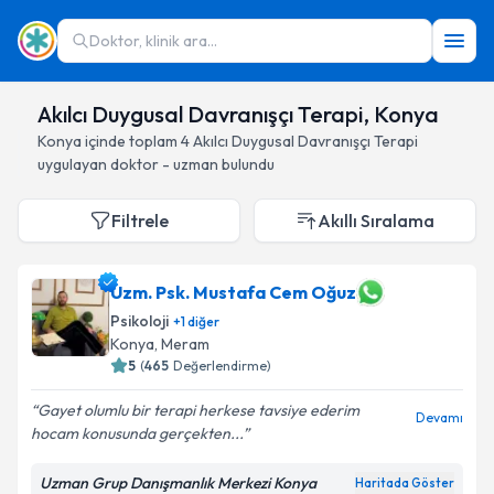
Doktor, klinik ara...
Akılcı Duygusal Davranışçı Terapi, Konya
Konya
içinde toplam
4
Akılcı Duygusal Davranışçı Terapi
uygulayan doktor - uzman bulundu
Filtrele
Akıllı Sıralama
Uzm. Psk. Mustafa Cem Oğuz
Psikoloji
+
1
diğer
Konya
, Meram
5
(
465
Değerlendirme)
Gayet olumlu bir terapi herkese tavsiye ederim
Devamı
hocam konusunda gerçekten...
Uzman Grup Danışmanlık Merkezi Konya
Haritada Göster