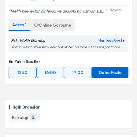
Devamı
Melih bey iyi bir dinleyici ve dikkatli bir uzman sizi...
Adres
1
Online Görüşme
Psk. Melih Gündeş
Haritada Göster
Tomtom Mahallesi Ara Güler Sokak No:12 Daire:2 Markiz Apartmanı
En Yakın Saatler
12:50
16:00
17:00
Daha Fazla
İlgili Branşlar
Psikoloji
2