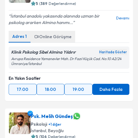
5
(
389
Değerlendirme)
İstanbul anadolu yakasında alanında uzman bir
Devamı
psikolog ararken Almina hanımı...
Adres
1
Online Görüşme
Klinik Psikolog Sibel Almina Yıldırır
Haritada Göster
Avrupa Residence Yamanevler Mah. Dr Fazıl Küçük Cad. No:10 A2/24
Ümraniye/İstanbul
En Yakın Saatler
17:00
18:00
19:00
Daha Fazla
Psk. Melih Gündeş
Psikoloji
+
1
diğer
İstanbul
, Beyoğlu
5
(
106
Değerlendirme)