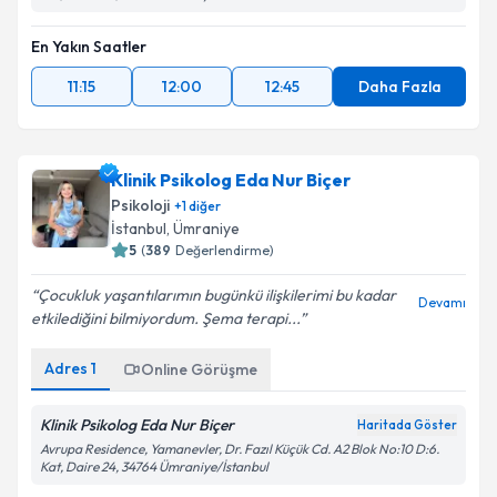
En Yakın Saatler
11:15
12:00
12:45
Daha Fazla
Klinik Psikolog Eda Nur Biçer
Psikoloji
+
1
diğer
İstanbul
, Ümraniye
5
(
389
Değerlendirme)
Çocukluk yaşantılarımın bugünkü ilişkilerimi bu kadar
Devamı
etkilediğini bilmiyordum. Şema terapi...
Adres
1
Online Görüşme
Klinik Psikolog Eda Nur Biçer
Haritada Göster
Avrupa Residence, Yamanevler, Dr. Fazıl Küçük Cd. A2 Blok No:10 D:6.
Kat, Daire 24, 34764 Ümraniye/İstanbul