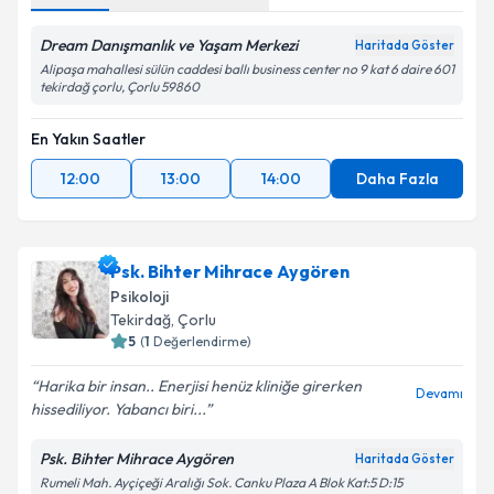
Dream Danışmanlık ve Yaşam Merkezi
Haritada Göster
Alipaşa mahallesi sülün caddesi ballı business center no 9 kat 6 daire 601
tekirdağ çorlu, Çorlu 59860
En Yakın Saatler
12:00
13:00
14:00
Daha Fazla
Psk. Bihter Mihrace Aygören
Psikoloji
Tekirdağ
, Çorlu
5
(
1
Değerlendirme)
Harika bir insan.. Enerjisi henüz kliniğe girerken
Devamı
hissediliyor. Yabancı biri...
Psk. Bihter Mihrace Aygören
Haritada Göster
Rumeli Mah. Ayçiçeği Aralığı Sok. Canku Plaza A Blok Kat:5 D:15