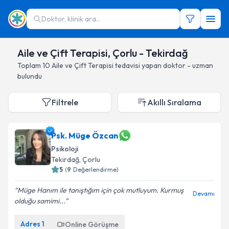
Doktor, klinik ara...
Aile ve Çift Terapisi, Çorlu - Tekirdağ
Toplam
10
Aile ve Çift Terapisi
tedavisi yapan doktor - uzman
bulundu
Filtrele
Akıllı Sıralama
Psk. Müge Özcan
Psikoloji
Tekirdağ
, Çorlu
5
(
9
Değerlendirme)
Müge Hanım ile tanıştığım için çok mutluyum. Kurmuş
Devamı
olduğu samimi...
Adres
1
Online Görüşme