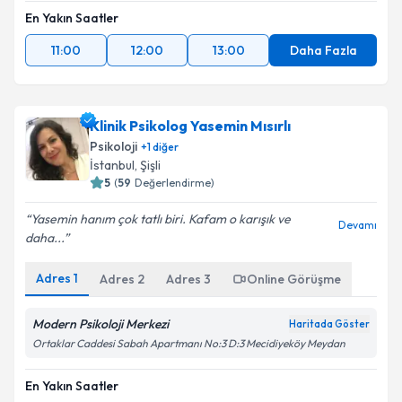
En Yakın Saatler
11:00
12:00
13:00
Daha Fazla
Klinik Psikolog Yasemin Mısırlı
Psikoloji
+
1
diğer
İstanbul
, Şişli
5
(
59
Değerlendirme)
Yasemin hanım çok tatlı biri. Kafam o karışık ve
Devamı
daha...
Adres
1
Adres
2
Adres
3
Online Görüşme
Modern Psikoloji Merkezi
Haritada Göster
Ortaklar Caddesi Sabah Apartmanı No:3 D:3 Mecidiyeköy Meydan
En Yakın Saatler