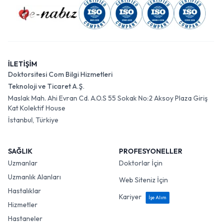
İLETİŞİM
Doktorsitesi Com Bilgi Hizmetleri
Teknoloji ve Ticaret A.Ş.
Maslak Mah. Ahi Evran Cd. A.O.S 55 Sokak No:2 Aksoy Plaza Giriş
Kat Kolektif House
İstanbul, Türkiye
SAĞLIK
PROFESYONELLER
Uzmanlar
Doktorlar İçin
Uzmanlık Alanları
Web Siteniz İçin
Hastalıklar
Kariyer
İşe Alım
Hizmetler
Hastaneler