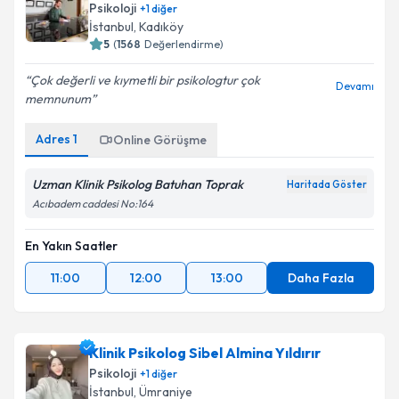
Psikoloji
+
1
diğer
İstanbul
, Kadıköy
5
(
1568
Değerlendirme)
Çok değerli ve kıymetli bir psikologtur çok
Devamı
memnunum
Adres
1
Online Görüşme
Uzman Klinik Psikolog Batuhan Toprak
Haritada Göster
Acıbadem caddesi No:164
En Yakın Saatler
11:00
12:00
13:00
Daha Fazla
Klinik Psikolog Sibel Almina Yıldırır
Psikoloji
+
1
diğer
İstanbul
, Ümraniye