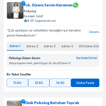
Psk. Gizem Sevim Karaman
Psikoloji
Kocaeli
, İzmit
5
(
17
Değerlendirme)
Çok açıklayıcı ve rahatlatıcı tanıdığım için kendimi
Devamı
şanslı hissediyorum.
Adres
1
Adres
2
Adres
3
Adres
4
Online Görüşm
Psikolog Gizem Sevim
Haritada Göster
Yahya Kaptan Mah. Şehit Ergün Sk. No:53 Daire :9
En Yakın Saatler
11:00
13:30
14:30
Daha Fazla
Klinik Psikolog Batuhan Toprak