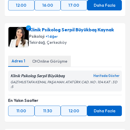
12:00
16:00
17:00
Daha Fazla
Klinik Psikolog Serpil Büyükbaş Kaynak
Psikoloji
+
1
diğer
Tekirdağ
, Çerkezköy
Adres
1
Online Görüşme
Klinik Psikolog Serpil Büyükbaş
Haritada Göster
GAZİ MUSTAFA KEMAL PAŞA MAH. ATATÜRK CAD. NO : 104 KAT : 3 D
:5
En Yakın Saatler
11:00
11:30
12:00
Daha Fazla