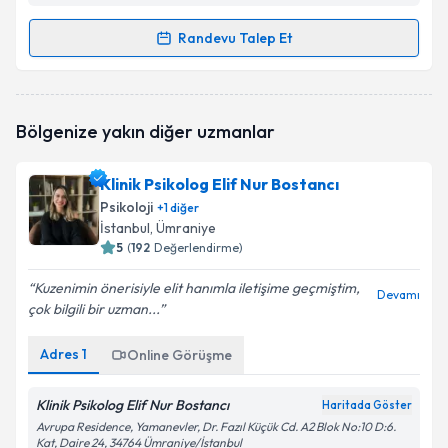
Randevu Talep Et
Randevu Takvimi Talebi
Psk. Bihter Mihrace Aygören
için randevu takvimi
Bölgenize yakın diğer uzmanlar
talebi oluşturun. Size bu uzmandan randevu almanız
için bir takvim hazırlandığında e-posta ile
bilgilendireceğiz.
Klinik Psikolog Elif Nur Bostancı
Psikoloji
+
1
diğer
E-posta Adresiniz
İstanbul
, Ümraniye
5
(
192
Değerlendirme)
Kuzenimin önerisiyle elit hanımla iletişime geçmiştim,
Devamı
çok bilgili bir uzman...
Kişisel verilerimin işlenmesine ilişkin
Aydınlatma
Metni
'ni okudum ve kişisel verilerimin belirtilen
kapsamda işlenmesini kabul ediyorum.
Adres
1
Online Görüşme
Klinik Psikolog Elif Nur Bostancı
Haritada Göster
Takvim Talebini Gönder
Avrupa Residence, Yamanevler, Dr. Fazıl Küçük Cd. A2 Blok No:10 D:6.
Kat, Daire 24, 34764 Ümraniye/İstanbul