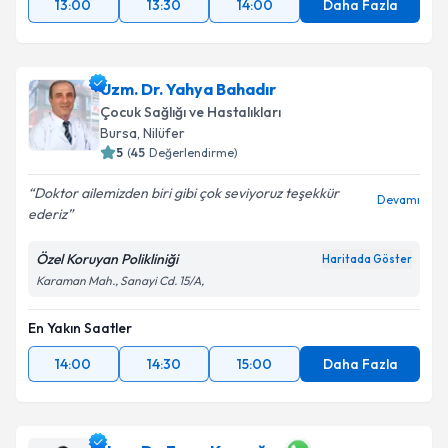
13:00
13:30
14:00
Daha Fazla
Uzm. Dr. Yahya Bahadır
Çocuk Sağlığı ve Hastalıkları
Bursa
, Nilüfer
5
(
45
Değerlendirme)
Doktor ailemizden biri gibi çok seviyoruz teşekkür
Devamı
ederiz
Özel Koruyan Polikliniği
Haritada Göster
Karaman Mah., Sanayi Cd. 15/A,
En Yakın Saatler
14:00
14:30
15:00
Daha Fazla