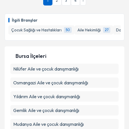
1
2
3
4
›
takvimi talebi oluşturun. Size bu uzmandan randevu
almanız için bir takvim hazırlandığında e-posta ile
Takvim Talebini Gönder
bilgilendireceğiz.
İlgili Branşlar
E-posta Adresiniz
Çocuk Sağlığı ve Hastalıkları
Aile Hekimliği
Dahiliy
50
27
Kişisel verilerimin işlenmesine ilişkin
Aydınlatma
Bursa İlçeleri
Metni
'ni okudum ve kişisel verilerimin belirtilen
kapsamda işlenmesini kabul ediyorum.
Nilüfer
Aile ve çocuk danışmanlığı
Osmangazi
Aile ve çocuk danışmanlığı
Takvim Talebini Gönder
Yıldırım
Aile ve çocuk danışmanlığı
Gemlik
Aile ve çocuk danışmanlığı
Mudanya
Aile ve çocuk danışmanlığı