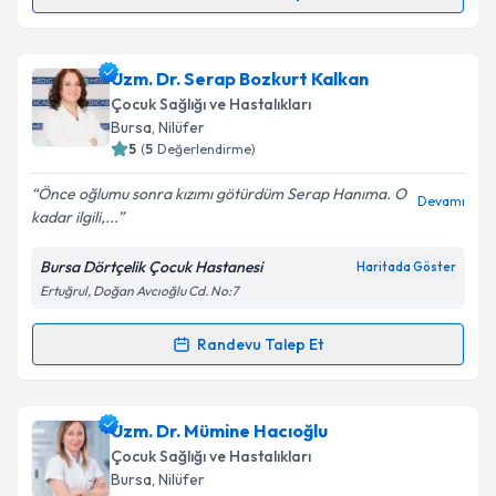
Randevu Takvimi Talebi
Takvim Talebini Gönder
Uzm. Dr. Aydın Tunç
için randevu takvimi talebi
Uzm. Dr. Serap Bozkurt Kalkan
oluşturun. Size bu uzmandan randevu almanız için bir
Çocuk Sağlığı ve Hastalıkları
takvim hazırlandığında e-posta ile bilgilendireceğiz.
Bursa
, Nilüfer
5
(
5
Değerlendirme)
E-posta Adresiniz
Önce oğlumu sonra kızımı götürdüm Serap Hanıma. O
Devamı
kadar ilgili,...
Bursa Dörtçelik Çocuk Hastanesi
Haritada Göster
Kişisel verilerimin işlenmesine ilişkin
Aydınlatma
Ertuğrul, Doğan Avcıoğlu Cd. No:7
Metni
'ni okudum ve kişisel verilerimin belirtilen
kapsamda işlenmesini kabul ediyorum.
Randevu Talep Et
Randevu Takvimi Talebi
Takvim Talebini Gönder
Uzm. Dr. Serap Bozkurt Kalkan
için randevu
Uzm. Dr. Mümine Hacıoğlu
takvimi talebi oluşturun. Size bu uzmandan randevu
Çocuk Sağlığı ve Hastalıkları
almanız için bir takvim hazırlandığında e-posta ile
Bursa
, Nilüfer
bilgilendireceğiz.