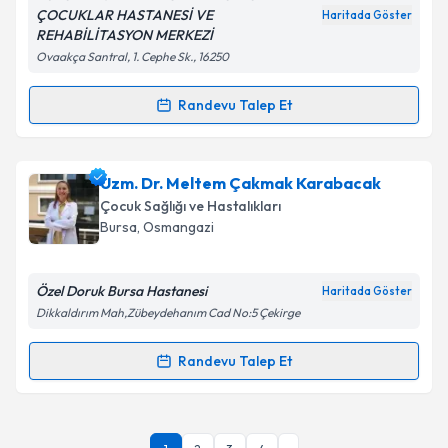
ÇOCUKLAR HASTANESİ VE
Haritada Göster
Kişisel verilerimin işlenmesine ilişkin
Aydınlatma
REHABİLİTASYON MERKEZİ
Metni
'ni okudum ve kişisel verilerimin belirtilen
Ovaakça Santral, 1. Cephe Sk., 16250
kapsamda işlenmesini kabul ediyorum.
Randevu Talep Et
Randevu Takvimi Talebi
Takvim Talebini Gönder
Uzm. Dr. Alpaslan Akmansoy
için randevu takvimi
Uzm. Dr. Meltem Çakmak Karabacak
talebi oluşturun. Size bu uzmandan randevu almanız
Çocuk Sağlığı ve Hastalıkları
için bir takvim hazırlandığında e-posta ile
Bursa
, Osmangazi
bilgilendireceğiz.
E-posta Adresiniz
Özel Doruk Bursa Hastanesi
Haritada Göster
Dikkaldırım Mah,Zübeydehanım Cad No:5 Çekirge
Randevu Talep Et
Randevu Takvimi Talebi
Kişisel verilerimin işlenmesine ilişkin
Aydınlatma
Metni
'ni okudum ve kişisel verilerimin belirtilen
kapsamda işlenmesini kabul ediyorum.
Uzm. Dr. Meltem Çakmak Karabacak
için randevu