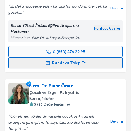
İlk defa muayene eden bir doktor gördüm. Gerçek bir
Devamı
çocuk...
Bursa Yüksek İhtisas Eğitim Araştırma
Haritada Göster
Hastanesi
Mimar Sinan, Polis Okulu Karşısı, Emniyet Cd.
0 (850) 474 22 95
Randevu Takvimi Talebi
Randevu Talep Et
Uzm. Dr. Galip Yiğit
için randevu takvimi talebi
oluşturun. Size bu uzmandan randevu almanız için bir
Uzm. Dr. Pınar Öner
takvim hazırlandığında e-posta ile bilgilendireceğiz.
Çocuk ve Ergen Psikiyatristi
E-posta Adresiniz
Bursa
, Nilüfer
5
(
26
Değerlendirme)
Öğretmen yönlendirmesiyle çocuk psikiyatristi
Devamı
arayışına girmiştim. Tavsiye üzerine doktorumuzla
Kişisel verilerimin işlenmesine ilişkin
Aydınlatma
tanıştık....