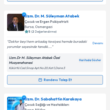
Takvim Talebini Gönder
Uzm. Dr. Turgut Minoş
için randevu takvimi talebi
Uzm. Dr. M. Süleyman Atabek
oluşturun. Size bu uzmandan randevu almanız için bir
Çocuk ve Ergen Psikiyatristi
takvim hazırlandığında e-posta ile bilgilendireceğiz.
Bursa
, Osmangazi
5
(
2
Değerlendirme)
E-posta Adresiniz
Doktor beyi hem arkadaş tavsiyesi hemde buradaki
Devamı
yorumlar sayesinde tanıdık....
Uzm.Dr M. Süleyman Atabek Özel
Kişisel verilerimin işlenmesine ilişkin
Aydınlatma
Haritada Göster
Muayenehanesi
Metni
'ni okudum ve kişisel verilerimin belirtilen
Kükürtlü Cad.Sinop Apt.No:20,Kat:1,Daire:3
kapsamda işlenmesini kabul ediyorum.
Randevu Talep Et
Randevu Takvimi Talebi
Takvim Talebini Gönder
Uzm. Dr. M. Süleyman Atabek
için randevu takvimi
Uzm. Dr. Sabahattin Karakaya
talebi oluşturun. Size bu uzmandan randevu almanız
Çocuk Sağlığı ve Hastalıkları
için bir takvim hazırlandığında e-posta ile
Bursa
, Nilüfer