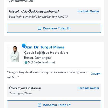
Çok memnunum
Hüseyin Uslu Özel Muayenehanesi
Haritada Göster
Barış Mah. Sümer Sok. Sinanoğlu Aprt. No:2/17
Kişisel verilerimin işlenmesine ilişkin
Aydınlatma
Metni
'ni okudum ve kişisel verilerimin belirtilen
kapsamda işlenmesini kabul ediyorum.
Randevu Talep Et
Randevu Takvimi Talebi
Takvim Talebini Gönder
Uzm. Dr. Hüseyin Uslu
için randevu takvimi talebi
Uzm. Dr. Turgut Minoş
oluşturun. Size bu uzmandan randevu almanız için bir
Çocuk Sağlığı ve Hastalıkları
takvim hazırlandığında e-posta ile bilgilendireceğiz.
Bursa
, Osmangazi
5
(
1
Değerlendirme)
E-posta Adresiniz
Turgut bey ile ilk defa tanışma fırsatımız oldu oğlumun
Devamı
mide...
Özel Hayat Hastanesi
Haritada Göster
Kişisel verilerimin işlenmesine ilişkin
Aydınlatma
Osmangazi̇/Bursa
Metni
'ni okudum ve kişisel verilerimin belirtilen
kapsamda işlenmesini kabul ediyorum.
Randevu Talep Et
Randevu Takvimi Talebi