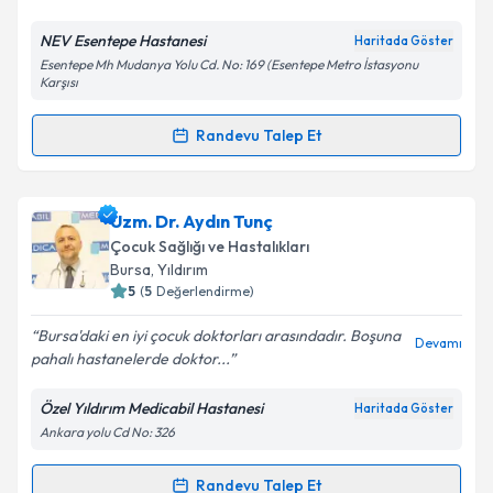
Kişisel verilerimin işlenmesine ilişkin
Aydınlatma
NEV Esentepe Hastanesi
Haritada Göster
Metni
'ni okudum ve kişisel verilerimin belirtilen
Esentepe Mh Mudanya Yolu Cd. No: 169 (Esentepe Metro İstasyonu
kapsamda işlenmesini kabul ediyorum.
Karşısı
Randevu Talep Et
Takvim Talebini Gönder
Randevu Takvimi Talebi
Uzm. Dr. Nurşen Tuğral
için randevu takvimi talebi
Uzm. Dr. Aydın Tunç
oluşturun. Size bu uzmandan randevu almanız için bir
Çocuk Sağlığı ve Hastalıkları
takvim hazırlandığında e-posta ile bilgilendireceğiz.
Bursa
, Yıldırım
5
(
5
Değerlendirme)
E-posta Adresiniz
Bursa'daki en iyi çocuk doktorları arasındadır. Boşuna
Devamı
pahalı hastanelerde doktor...
Özel Yıldırım Medicabil Hastanesi
Haritada Göster
Kişisel verilerimin işlenmesine ilişkin
Aydınlatma
Ankara yolu Cd No: 326
Metni
'ni okudum ve kişisel verilerimin belirtilen
kapsamda işlenmesini kabul ediyorum.
Randevu Talep Et