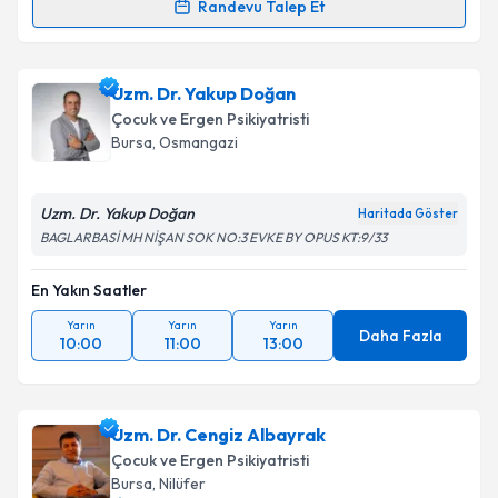
Randevu Talep Et
Takvim Talebini Gönder
Uzm. Dr. Cansu Yılmaz
için randevu takvimi talebi
oluşturun. Size bu uzmandan randevu almanız için bir
Uzm. Dr. Yakup Doğan
takvim hazırlandığında e-posta ile bilgilendireceğiz.
Çocuk ve Ergen Psikiyatristi
E-posta Adresiniz
Bursa
, Osmangazi
Uzm. Dr. Yakup Doğan
Haritada Göster
BAGLARBASİ MH NİŞAN SOK NO:3 EVKE BY OPUS KT:9/33
Kişisel verilerimin işlenmesine ilişkin
Aydınlatma
Metni
'ni okudum ve kişisel verilerimin belirtilen
En Yakın Saatler
kapsamda işlenmesini kabul ediyorum.
Yarın
Yarın
Yarın
Daha Fazla
10:00
11:00
13:00
Takvim Talebini Gönder
Uzm. Dr. Cengiz Albayrak
Çocuk ve Ergen Psikiyatristi
Bursa
, Nilüfer