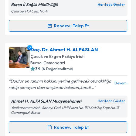
Bursa İl Sağlık Müdürlüğü
Haritada Göster
Çekirge, Hat Cad. No:4,
Kişisel verilerimin işlenmesine ilişkin
Aydınlatma
Randevu Talep Et
Randevu Takvimi Talebi
Metni
'ni okudum ve kişisel verilerimin belirtilen
kapsamda işlenmesini kabul ediyorum.
Dr. Ayşe Demirci
için randevu takvimi talebi
Doç. Dr. Ahmet H. ALPASLAN
oluşturun. Size bu uzmandan randevu almanız için bir
Takvim Talebini Gönder
Çocuk ve Ergen Psikiyatristi
takvim hazırlandığında e-posta ile bilgilendireceğiz.
Bursa
, Osmangazi
3.9
(
4
Değerlendirme)
E-posta Adresiniz
Doktor unvanının hakkını yerine getirecek oturaklılığa
Devamı
sahip olmayan davranışlarda bulunan,kendi...
Ahmet H. ALPASLAN Muayenehanesi
Haritada Göster
Kişisel verilerimin işlenmesine ilişkin
Aydınlatma
Yenikaraman Mah. Sanayi Cad. UMİ Plaza No:150 Kat:2 İç Kapı No:15
Metni
'ni okudum ve kişisel verilerimin belirtilen
Osmangazi, Bursa
kapsamda işlenmesini kabul ediyorum.
Randevu Talep Et
Randevu Takvimi Talebi
Takvim Talebini Gönder