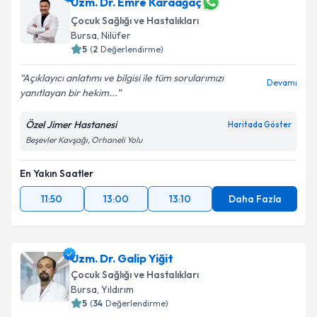
Uzm. Dr. Emre Karaağaç
Çocuk Sağlığı ve Hastalıkları
Bursa
, Nilüfer
5
(
2
Değerlendirme)
Açıklayıcı anlatımı ve bilgisi ile tüm sorularımızı
Devamı
yanıtlayan bir hekim...
Özel Jimer Hastanesi
Haritada Göster
Beşevler Kavşağı, Orhaneli Yolu
En Yakın Saatler
11:50
13:00
13:10
Daha Fazla
Uzm. Dr. Galip Yiğit
Çocuk Sağlığı ve Hastalıkları
Bursa
, Yıldırım
5
(
34
Değerlendirme)