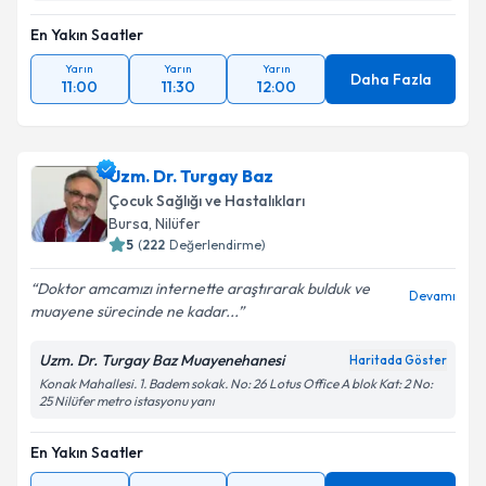
En Yakın Saatler
Yarın
Yarın
Yarın
Daha Fazla
11:00
11:30
12:00
Uzm. Dr. Turgay Baz
Çocuk Sağlığı ve Hastalıkları
Bursa
, Nilüfer
5
(
222
Değerlendirme)
Doktor amcamızı internette araştırarak bulduk ve
Devamı
muayene sürecinde ne kadar...
Uzm. Dr. Turgay Baz Muayenehanesi
Haritada Göster
Konak Mahallesi. 1. Badem sokak. No: 26 Lotus Office A blok Kat: 2 No:
25 Nilüfer metro istasyonu yanı
En Yakın Saatler