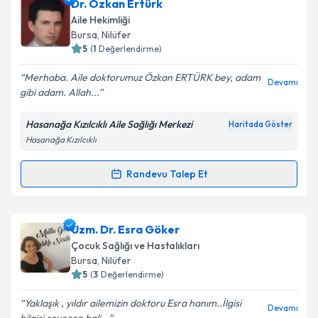
Uzm. Dr. Selami Ay
için randevu takvimi talebi
Dr. Özkan Ertürk
oluşturun. Size bu uzmandan randevu almanız için bir
Aile Hekimliği
takvim hazırlandığında e-posta ile bilgilendireceğiz.
Takvim Talebini Gönder
Bursa
, Nilüfer
5
(
1
Değerlendirme)
E-posta Adresiniz
Merhaba. Aile doktorumuz Özkan ERTÜRK bey, adam
Devamı
gibi adam. Allah...
Hasanağa Kızılcıklı Aile Sağlığı Merkezi
Haritada Göster
Kişisel verilerimin işlenmesine ilişkin
Aydınlatma
Hasanağa Kızılcıklı
Metni
'ni okudum ve kişisel verilerimin belirtilen
kapsamda işlenmesini kabul ediyorum.
Randevu Talep Et
Randevu Takvimi Talebi
Takvim Talebini Gönder
Dr. Özkan Ertürk
için randevu takvimi talebi
Uzm. Dr. Esra Göker
oluşturun. Size bu uzmandan randevu almanız için bir
Çocuk Sağlığı ve Hastalıkları
takvim hazırlandığında e-posta ile bilgilendireceğiz.
Bursa
, Nilüfer
5
(
3
Değerlendirme)
E-posta Adresiniz
Yaklaşık , yıldır ailemizin doktoru Esra hanım..İlgisi
Devamı