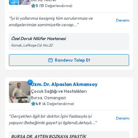
bilgilendireceğiz.
5
(
13
Değerlendirme)
E-posta Adresiniz
İyi ki yollarımız kesişmiş tüm sorularımıza ve
Devamı
endişelerimize samimiyetle cevap...
Özel Doruk Nilüfer Hastanesi
Konak, Lefkoşe Cd. No:22
Kişisel verilerimin işlenmesine ilişkin
Aydınlatma
Metni
'ni okudum ve kişisel verilerimin belirtilen
kapsamda işlenmesini kabul ediyorum.
Randevu Talep Et
Randevu Takvimi Talebi
Takvim Talebini Gönder
Uzm. Dr. Sabahattin Karakaya
için randevu takvimi
Uzm. Dr. Alpaslan Akmansoy
talebi oluşturun. Size bu uzmandan randevu almanız
Çocuk Sağlığı ve Hastalıkları
için bir takvim hazırlandığında e-posta ile
Bursa
, Osmangazi
bilgilendireceğiz.
4.9
(
4
Değerlendirme)
E-posta Adresiniz
Gerçekten ilgili bir doktor.İşini fazlasıyla iyi
Devamı
yapıyor.Bebeğimle gayet iyi ilgilendi,detaylı...
BURSA DR. AYTEN BOZKAYA SPASTİK