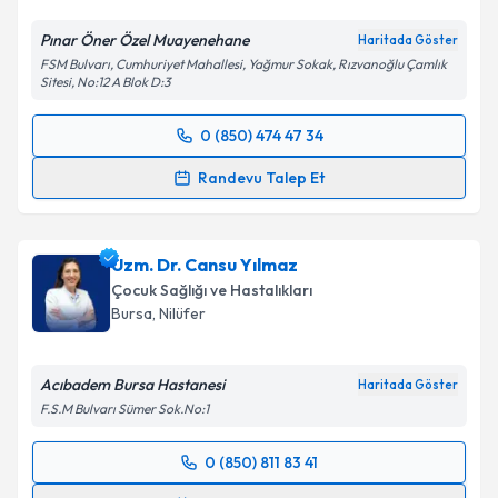
Metni
'ni okudum ve kişisel verilerimin belirtilen
kapsamda işlenmesini kabul ediyorum.
Pınar Öner Özel Muayenehane
Haritada Göster
FSM Bulvarı, Cumhuriyet Mahallesi, Yağmur Sokak, Rızvanoğlu Çamlık
Sitesi, No:12 A Blok D:3
Takvim Talebini Gönder
0 (850) 474 47 34
Randevu Takvimi Talebi
Randevu Talep Et
Uzm. Dr. Pınar Öner
için randevu takvimi talebi
oluşturun. Size bu uzmandan randevu almanız için bir
Uzm. Dr. Cansu Yılmaz
takvim hazırlandığında e-posta ile bilgilendireceğiz.
Çocuk Sağlığı ve Hastalıkları
E-posta Adresiniz
Bursa
, Nilüfer
Acıbadem Bursa Hastanesi
Haritada Göster
F.S.M Bulvarı Sümer Sok.No:1
Kişisel verilerimin işlenmesine ilişkin
Aydınlatma
Metni
'ni okudum ve kişisel verilerimin belirtilen
0 (850) 811 83 41
kapsamda işlenmesini kabul ediyorum.
Randevu Takvimi Talebi