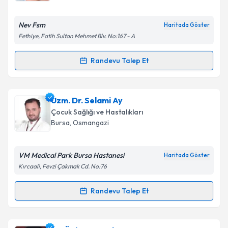
E-posta Adresiniz
Nev Fsm
Haritada Göster
Fethiye, Fatih Sultan Mehmet Blv. No:167 - A
Randevu Talep Et
Randevu Takvimi Talebi
Kişisel verilerimin işlenmesine ilişkin
Aydınlatma
Metni
'ni okudum ve kişisel verilerimin belirtilen
kapsamda işlenmesini kabul ediyorum.
Uzm. Dr. Mümine Hacıoğlu
için randevu takvimi
Uzm. Dr. Selami Ay
talebi oluşturun. Size bu uzmandan randevu almanız
Çocuk Sağlığı ve Hastalıkları
için bir takvim hazırlandığında e-posta ile
Takvim Talebini Gönder
Bursa
, Osmangazi
bilgilendireceğiz.
E-posta Adresiniz
VM Medical Park Bursa Hastanesi
Haritada Göster
Kırcaali, Fevzi Çakmak Cd. No:76
Randevu Talep Et
Randevu Takvimi Talebi
Kişisel verilerimin işlenmesine ilişkin
Aydınlatma
Metni
'ni okudum ve kişisel verilerimin belirtilen
kapsamda işlenmesini kabul ediyorum.