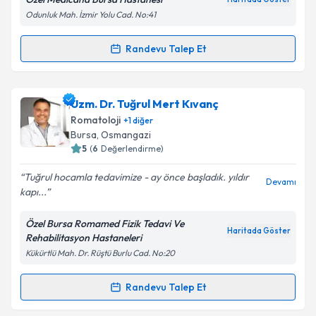
Odunluk Mah. İzmir Yolu Cad. No:41
Kişisel verilerimin işlenmesine ilişkin
Aydınlatma
Metni
'ni okudum ve kişisel verilerimin belirtilen
kapsamda işlenmesini kabul ediyorum.
Randevu Talep Et
Randevu Takvimi Talebi
Takvim Talebini Gönder
Uzm. Dr. Bünyamin Teymuroğlu
için randevu
Uzm. Dr. Tuğrul Mert Kıvanç
takvimi talebi oluşturun. Size bu uzmandan randevu
Romatoloji
+
1
diğer
almanız için bir takvim hazırlandığında e-posta ile
Bursa
, Osmangazi
bilgilendireceğiz.
5
(
6
Değerlendirme)
E-posta Adresiniz
Tuğrul hocamla tedavimize - ay önce başladık. yıldır
Devamı
kapı...
Özel Bursa Romamed Fizik Tedavi Ve
Haritada Göster
Rehabilitasyon Hastaneleri
Kişisel verilerimin işlenmesine ilişkin
Aydınlatma
Kükürtlü Mah. Dr. Rüştü Burlu Cad. No:20
Metni
'ni okudum ve kişisel verilerimin belirtilen
kapsamda işlenmesini kabul ediyorum.
Randevu Talep Et
Randevu Takvimi Talebi
Takvim Talebini Gönder