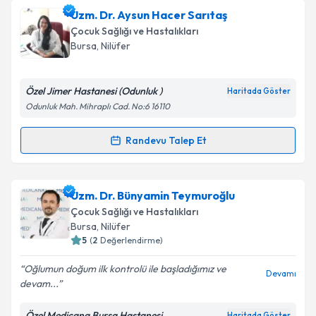
Uzm. Dr. Reyhan Akpınar
için randevu takvimi talebi
Uzm. Dr. Aysun Hacer Sarıtaş
oluşturun. Size bu uzmandan randevu almanız için bir
Takvim Talebini Gönder
Çocuk Sağlığı ve Hastalıkları
takvim hazırlandığında e-posta ile bilgilendireceğiz.
Bursa
, Nilüfer
E-posta Adresiniz
Özel Jimer Hastanesi (Odunluk )
Haritada Göster
Odunluk Mah. Mihraplı Cad. No:6 16110
Kişisel verilerimin işlenmesine ilişkin
Aydınlatma
Randevu Talep Et
Randevu Takvimi Talebi
Metni
'ni okudum ve kişisel verilerimin belirtilen
kapsamda işlenmesini kabul ediyorum.
Uzm. Dr. Aysun Hacer Sarıtaş
için randevu takvimi
Uzm. Dr. Bünyamin Teymuroğlu
talebi oluşturun. Size bu uzmandan randevu almanız
Takvim Talebini Gönder
Çocuk Sağlığı ve Hastalıkları
için bir takvim hazırlandığında e-posta ile
Bursa
, Nilüfer
bilgilendireceğiz.
5
(
2
Değerlendirme)
E-posta Adresiniz
Oğlumun doğum ilk kontrolü ile başladığımız ve
Devamı
devam...
Özel Medicana Bursa Hastanesi
Haritada Göster