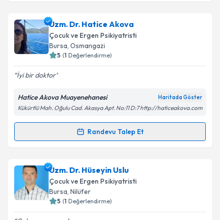
Doç. Dr. Ahmet H. ALPASLAN
için randevu takvimi
Uzm. Dr. Hatice Akova
talebi oluşturun. Size bu uzmandan randevu almanız
Çocuk ve Ergen Psikiyatristi
için bir takvim hazırlandığında e-posta ile
Bursa
, Osmangazi
bilgilendireceğiz.
5
(
1
Değerlendirme)
E-posta Adresiniz
İyi bir doktor
Hatice Akova Muayenehanesi
Haritada Göster
Kükürtlü Mah. Oğulu Cad. Akasya Apt. No:11 D:7 http://haticeakova.com
Kişisel verilerimin işlenmesine ilişkin
Aydınlatma
Metni
'ni okudum ve kişisel verilerimin belirtilen
Randevu Talep Et
Randevu Takvimi Talebi
kapsamda işlenmesini kabul ediyorum.
Uzm. Dr. Hatice Akova
için randevu takvimi talebi
Uzm. Dr. Hüseyin Uslu
Takvim Talebini Gönder
oluşturun. Size bu uzmandan randevu almanız için bir
Çocuk ve Ergen Psikiyatristi
takvim hazırlandığında e-posta ile bilgilendireceğiz.
Bursa
, Nilüfer
5
(
1
Değerlendirme)
E-posta Adresiniz