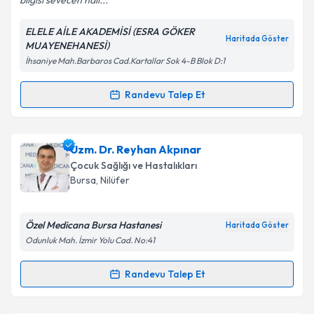
bilgisi sevecen hali...
ELELE AİLE AKADEMİSİ (ESRA GÖKER
Kişisel verilerimin işlenmesine ilişkin
Aydınlatma
Haritada Göster
MUAYENEHANESİ)
Metni
'ni okudum ve kişisel verilerimin belirtilen
İhsaniye Mah.Barbaros Cad.Kartallar Sok 4-B Blok D:1
kapsamda işlenmesini kabul ediyorum.
Randevu Talep Et
Randevu Takvimi Talebi
Takvim Talebini Gönder
Uzm. Dr. Esra Göker
için randevu takvimi talebi
Uzm. Dr. Reyhan Akpınar
oluşturun. Size bu uzmandan randevu almanız için bir
Çocuk Sağlığı ve Hastalıkları
takvim hazırlandığında e-posta ile bilgilendireceğiz.
Bursa
, Nilüfer
E-posta Adresiniz
Özel Medicana Bursa Hastanesi
Haritada Göster
Odunluk Mah. İzmir Yolu Cad. No:41
Kişisel verilerimin işlenmesine ilişkin
Aydınlatma
Randevu Talep Et
Randevu Takvimi Talebi
Metni
'ni okudum ve kişisel verilerimin belirtilen
kapsamda işlenmesini kabul ediyorum.