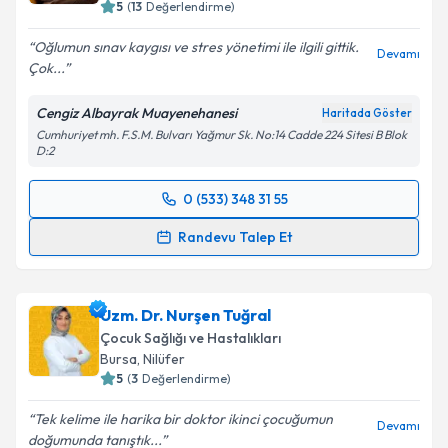
5
(
13
Değerlendirme)
Oğlumun sınav kaygısı ve stres yönetimi ile ilgili gittik.
Devamı
Çok...
Cengiz Albayrak Muayenehanesi
Haritada Göster
Cumhuriyet mh. F.S.M. Bulvarı Yağmur Sk. No:14 Cadde 224 Sitesi B Blok
D:2
0 (533) 348 31 55
Randevu Takvimi Talebi
Randevu Talep Et
Uzm. Dr. Cengiz Albayrak
için randevu takvimi
talebi oluşturun. Size bu uzmandan randevu almanız
Uzm. Dr. Nurşen Tuğral
için bir takvim hazırlandığında e-posta ile
bilgilendireceğiz.
Çocuk Sağlığı ve Hastalıkları
Bursa
, Nilüfer
E-posta Adresiniz
5
(
3
Değerlendirme)
Tek kelime ile harika bir doktor ikinci çocuğumun
Devamı
doğumunda tanıştık...