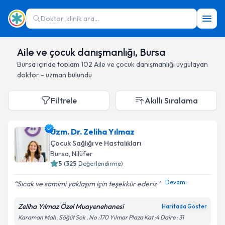
Doktor, klinik ara...
Aile ve çocuk danışmanlığı, Bursa
Bursa
içinde toplam
102
Aile ve çocuk danışmanlığı
uygulayan
doktor - uzman bulundu
Filtrele
Akıllı Sıralama
Uzm. Dr. Zeliha Yılmaz
Çocuk Sağlığı ve Hastalıkları
Bursa
, Nilüfer
5
(
325
Değerlendirme)
Devamı
Sıcak ve samimi yaklaşım için teşekkür ederiz
Zeliha Yılmaz Özel Muayenehanesi
Haritada Göster
Karaman Mah. Söğüt Sok . No :170 Yılmar Plaza Kat :4 Daire : 31