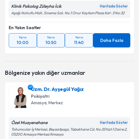
Klinik Psikolog Züleyha İcik
Haritada Göster
Aşağı Nohutlu Mah. Sinema Sok. No:1 Onur Kaytam Plaza Kat : 3 No:32
En Yakın Saatler
Yarın
Yarın
Yarın
Daha Fazla
10:00
10:50
11:40
Bölgenize yakın diğer uzmanlar
Uzm. Dr. Ayşegül Yağız
Psikiyatri
Amasya
, Merkez
Özel Muayenehane
Haritada Göster
Tohumcular İş Merkezi, Beyazıtpaşa, Tabakhane Cd. No:33 Kat:1 Daire:2,
05200 Amasya Merkez/Amasya