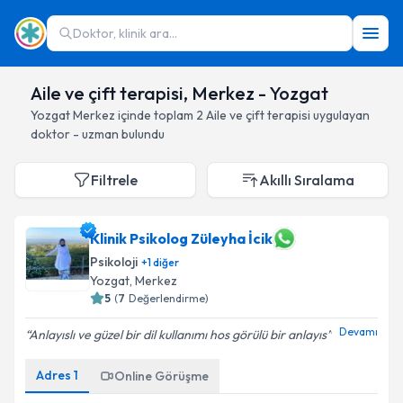
Doktor, klinik ara...
Aile ve çift terapisi, Merkez - Yozgat
Yozgat
Merkez
içinde toplam
2
Aile ve çift terapisi
uygulayan
doktor - uzman bulundu
Filtrele
Akıllı Sıralama
Klinik Psikolog Züleyha İcik
Psikoloji
+
1
diğer
Yozgat
, Merkez
5
(
7
Değerlendirme)
Devamı
Anlayıslı ve güzel bir dil kullanımı hos görülü bir anlayıs
Adres
1
Online Görüşme