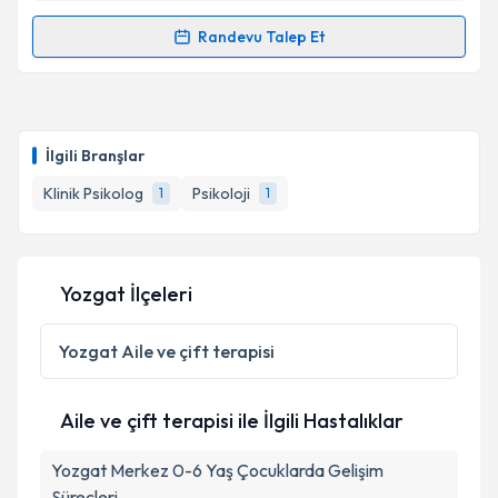
Randevu Talep Et
Randevu Takvimi Talebi
Uzm. Dr. Ayşegül Yağız
için randevu takvimi talebi
oluşturun. Size bu uzmandan randevu almanız için bir
İlgili Branşlar
takvim hazırlandığında e-posta ile bilgilendireceğiz.
Klinik Psikolog
Psikoloji
1
1
E-posta Adresiniz
Yozgat İlçeleri
Kişisel verilerimin işlenmesine ilişkin
Aydınlatma
Metni
'ni okudum ve kişisel verilerimin belirtilen
Yozgat
Aile ve çift terapisi
kapsamda işlenmesini kabul ediyorum.
Aile ve çift terapisi ile İlgili Hastalıklar
Takvim Talebini Gönder
Yozgat Merkez 0-6 Yaş Çocuklarda Gelişim
Süreçleri