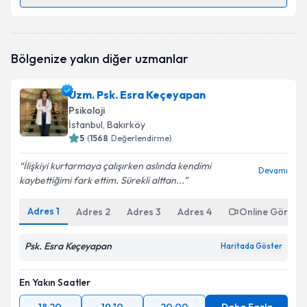
Randevu Takvimi Talebi
Psk. Gizem Yılmaz
için randevu takvimi talebi
Bölgenize yakın diğer uzmanlar
oluşturun. Size bu uzmandan randevu almanız için bir
takvim hazırlandığında e-posta ile bilgilendireceğiz.
Uzm. Psk. Esra Keçeyapan
E-posta Adresiniz
Psikoloji
İstanbul
, Bakırköy
5
(
1568
Değerlendirme)
İlişkiyi kurtarmaya çalışırken aslında kendimi
Kişisel verilerimin işlenmesine ilişkin
Aydınlatma
Devamı
kaybettiğimi fark ettim. Sürekli alttan...
Metni
'ni okudum ve kişisel verilerimin belirtilen
kapsamda işlenmesini kabul ediyorum.
Adres
1
Adres
2
Adres
3
Adres
4
Online Görüşm
Takvim Talebini Gönder
Psk. Esra Keçeyapan
Haritada Göster
En Yakın Saatler