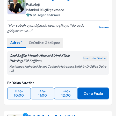
Psikoloji
İstanbul
, Küçükçekmece
5
(
2
Değerlendirme)
Her sabah uyandığımda kusma şikayeti ile aydır
Devamı
gidiyorum ve...
Adres
1
Online Görüşme
Özel Sağlık Meslek Hizmet Birimi Klinik
Haritada Göster
Psikolog Elif Sağlam
Kartaltepe Mahallesi Suvari Caddesi Metropark Sefaköy D: 2 Blok Daire
: 25
En Yakın Saatler
13 Ağu
13 Ağu
13 Ağu
Daha Fazla
10:00
11:00
12:00