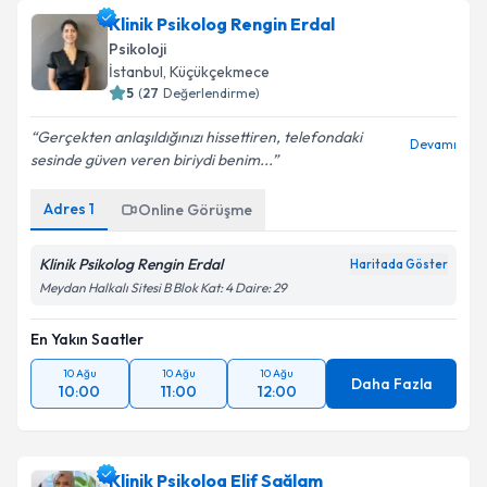
Klinik Psikolog Rengin Erdal
Psikoloji
İstanbul
, Küçükçekmece
5
(
27
Değerlendirme)
Gerçekten anlaşıldığınızı hissettiren, telefondaki
Devamı
sesinde güven veren biriydi benim...
Adres
1
Online Görüşme
Klinik Psikolog Rengin Erdal
Haritada Göster
Meydan Halkalı Sitesi B Blok Kat: 4 Daire: 29
En Yakın Saatler
10 Ağu
10 Ağu
10 Ağu
Daha Fazla
10:00
11:00
12:00
Klinik Psikolog Elif Sağlam