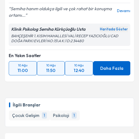
Semiha hanım oldukça ilgili ve çok rahat bir konuşma
Devamı
ortamı...
Klinik Psikolog Semiha Kürkçüoğlu Usta
Haritada Göster
BAHÇEŞEHİR 1. KISIM MAHALLESİ VALİ RECEP YAZICIOĞLU CAD
DOĞA PARKI EVLERİ NO:15\A K:1 D:2 34480
En Yakın Saatler
10 Ağu
10 Ağu
10 Ağu
Daha Fazla
11:00
11:50
12:40
İlgili Branşlar
Çocuk Gelişim
Psikoloji
1
1