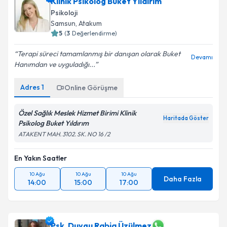
Klinik Psikolog Buket Yıldırım
Psikoloji
Samsun
, Atakum
5
(
3
Değerlendirme)
Terapi süreci tamamlanmış bir danışan olarak Buket
Devamı
Hanımdan ve uyguladığı...
Adres
1
Online Görüşme
Özel Sağlık Meslek Hizmet Birimi Klinik
Haritada Göster
Psikolog Buket Yıldırım
ATAKENT MAH. 3102. SK. NO 16 /2
En Yakın Saatler
10 Ağu
10 Ağu
10 Ağu
Daha Fazla
14:00
15:00
17:00
Psk. Duygu Rabia Üzülmez