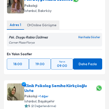
Psikoloji
İstanbul
, Bakırköy
Adres
1
Online Görüşme
Psk. Duygu Rabia Üzülmez
Haritada Göster
Corner Plaza Florya
En Yakın Saatler
Yarın
18:00
19:00
Daha Fazla
09:00
Klinik Psikolog Semiha Kürkçüoğlu
Usta
Psikoloji
+
1
diğer
İstanbul
, Başakşehir
5
(
2
Değerlendirme)