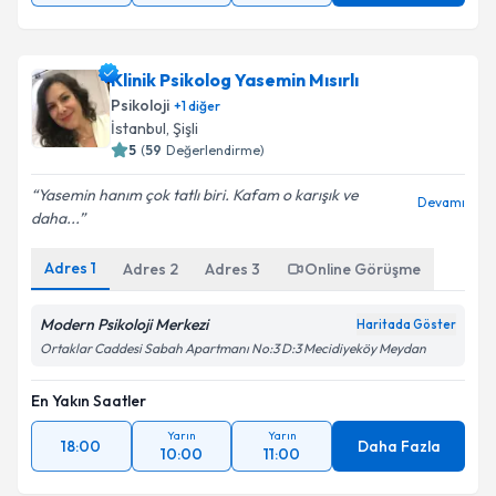
Klinik Psikolog Yasemin Mısırlı
Psikoloji
+
1
diğer
İstanbul
, Şişli
5
(
59
Değerlendirme)
Yasemin hanım çok tatlı biri. Kafam o karışık ve
Devamı
daha...
Adres
1
Adres
2
Adres
3
Online Görüşme
Modern Psikoloji Merkezi
Haritada Göster
Ortaklar Caddesi Sabah Apartmanı No:3 D:3 Mecidiyeköy Meydan
En Yakın Saatler
Yarın
Yarın
18:00
Daha Fazla
10:00
11:00