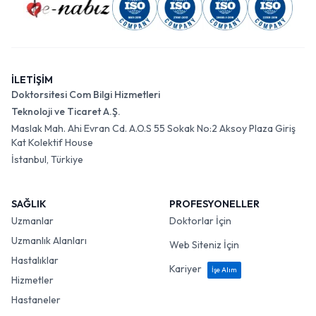
İLETİŞİM
Doktorsitesi Com Bilgi Hizmetleri
Teknoloji ve Ticaret A.Ş.
Maslak Mah. Ahi Evran Cd. A.O.S 55 Sokak No:2 Aksoy Plaza Giriş
Kat Kolektif House
İstanbul, Türkiye
SAĞLIK
PROFESYONELLER
Uzmanlar
Doktorlar İçin
Uzmanlık Alanları
Web Siteniz İçin
Hastalıklar
Kariyer
İşe Alım
Hizmetler
Hastaneler