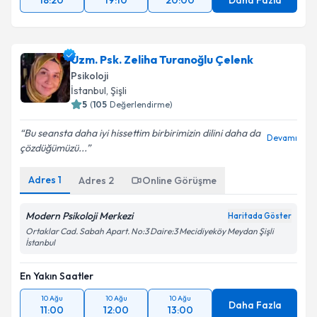
18:20
19:10
20:00
Daha Fazla
Uzm. Psk. Zeliha Turanoğlu Çelenk
Psikoloji
İstanbul
, Şişli
5
(
105
Değerlendirme)
Bu seansta daha iyi hissettim birbirimizin dilini daha da
Devamı
çözdüğümüzü...
Adres
1
Adres
2
Online Görüşme
Modern Psikoloji Merkezi
Haritada Göster
Ortaklar Cad. Sabah Apart. No:3 Daire:3 Mecidiyeköy Meydan Şişli
İstanbul
En Yakın Saatler
10 Ağu
10 Ağu
10 Ağu
Daha Fazla
11:00
12:00
13:00