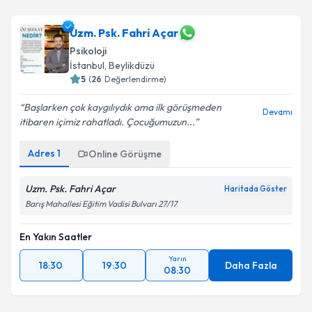
Uzm. Psk. Fahri Açar
Psikoloji
İstanbul
, Beylikdüzü
5
(
26
Değerlendirme)
Başlarken çok kaygılıydık ama ilk görüşmeden
Devamı
itibaren içimiz rahatladı. Çocuğumuzun...
Adres
1
Online Görüşme
Uzm. Psk. Fahri Açar
Haritada Göster
Barış Mahallesi Eğitim Vadisi Bulvarı 27/17
En Yakın Saatler
Yarın
18:30
19:30
Daha Fazla
08:30