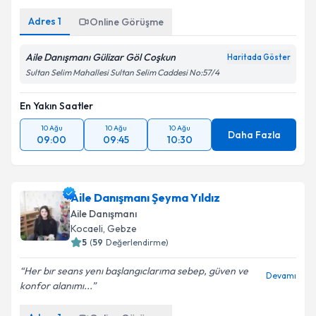
Adres
1
Online Görüşme
Aile Danışmanı Gülizar Göl Coşkun
Haritada Göster
Sultan Selim Mahallesi Sultan Selim Caddesi No:57/4
En Yakın Saatler
10 Ağu
10 Ağu
10 Ağu
Daha Fazla
09:00
09:45
10:30
Aile Danışmanı Şeyma Yıldız
Aile Danışmanı
Kocaeli
, Gebze
5
(
59
Değerlendirme)
Her bır seans yenı başlangıclarıma sebep, güven ve
Devamı
konfor alanımı...