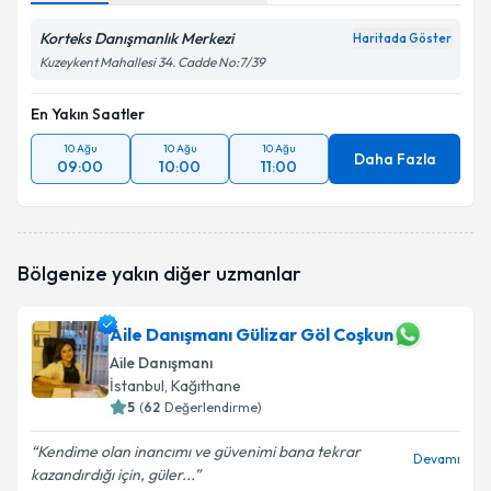
Korteks Danışmanlık Merkezi
Haritada Göster
Kuzeykent Mahallesi 34. Cadde No:7/39
En Yakın Saatler
10 Ağu
10 Ağu
10 Ağu
Daha Fazla
09:00
10:00
11:00
Bölgenize yakın diğer uzmanlar
Aile Danışmanı Gülizar Göl Coşkun
Aile Danışmanı
İstanbul
, Kağıthane
5
(
62
Değerlendirme)
Kendime olan inancımı ve güvenimi bana tekrar
Devamı
kazandırdığı için, güler...