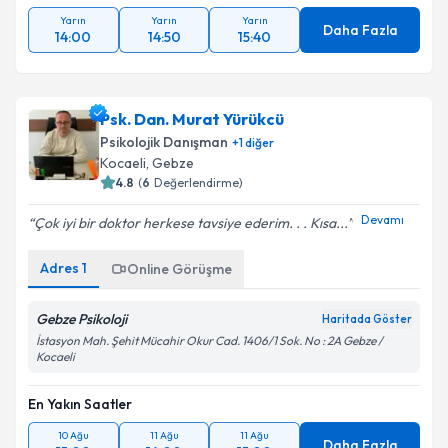
Yarın
Yarın
Yarın
Daha Fazla
14:00
14:50
15:40
Psk. Dan. Murat Yürükcü
Psikolojik Danışman
+
1
diğer
Kocaeli
, Gebze
4.8
(
6
Değerlendirme)
Devamı
Çok iyi bir doktor herkese tavsiye ederim. . . Kısa...
Adres
1
Online Görüşme
Gebze Psikoloji
Haritada Göster
İstasyon Mah. Şehit Mücahir Okur Cad. 1406/1 Sok. No : 2A Gebze /
Kocaeli
En Yakın Saatler
10 Ağu
11 Ağu
11 Ağu
Daha Fazla