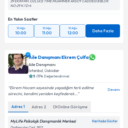
29 EKİM MH. ÖZLÜCE TİME MUAMMER AKSOY CADDESİ B BLOK
NO:29 K:1 D:4
En Yakın Saatler
10 Ağu
10 Ağu
10 Ağu
Daha Fazla
10:00
11:00
12:00
Aile Danışmanı Ekrem Çulfa
Aile Danışmanı
İstanbul
, Üsküdar
5
(
174
Değerlendirme)
Ekrem Hocam sayesinde yaşadığım terk edilme
Devamı
sürecini, kendimi yeniden keşfederek...
Adres
1
Adres
2
Online Görüşme
MyLife Psikolojk Danışmanlık Merkezi
Haritada Göster
Doğancılar Cad. 2812