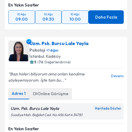
En Yakın Saatler
10 Ağu
10 Ağu
10 Ağu
Daha Fazla
09:00
09:30
10:00
Uzm. Psk. Burcu Lale Yayla
Psikoloji
+
1
diğer
İstanbul
, Kadıköy
5
(
76
Değerlendirme)
Bazı hisleri biliyorum ama onları kendime
Devamı
söyleyemiyorum. İşte tam bu...
Adres
1
Online Görüşme
Uzm. Psk. Burcu Lale Yayla
Haritada Göster
Suadiye Mah. Bağdat Cad. No:456 Kat:4 34730
En Yakın Saatler