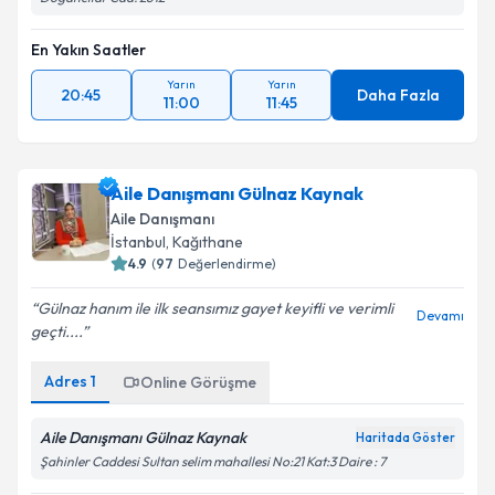
En Yakın Saatler
Yarın
Yarın
20:45
Daha Fazla
11:00
11:45
Aile Danışmanı Gülnaz Kaynak
Aile Danışmanı
İstanbul
, Kağıthane
4.9
(
97
Değerlendirme)
Gülnaz hanım ile ilk seansımız gayet keyifli ve verimli
Devamı
geçti....
Adres
1
Online Görüşme
Aile Danışmanı Gülnaz Kaynak
Haritada Göster
Şahinler Caddesi Sultan selim mahallesi No:21 Kat:3 Daire : 7