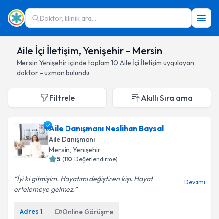
Doktor, klinik ara...
Aile İçi İletişim, Yenişehir - Mersin
Mersin
Yenişehir
içinde toplam
10
Aile İçi İletişim
uygulayan
doktor - uzman bulundu
Filtrele
Akıllı Sıralama
Aile Danışmanı Neslihan Baysal
Aile Danışmanı
Mersin
, Yenişehir
5
(
110
Değerlendirme)
İyi ki gitmişim. Hayatımı değiştiren kişi. Hayat
Devamı
ertelemeye gelmez.
Adres
1
Online Görüşme