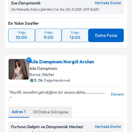
Sue Danışmanlık
Haritada Göster
Ulu Mahalle, Kıbrıs Şehitleri Cd. No: 50, D:208-209 16220
En Yakın Saatler
11 Ağu
11 Ağu
11 Ağu
Daha Fazla
10:00
11:00
12:00
Aile Danışmanı Nurgül Arslan
Aile Danışmanı
Bursa
, Nilüfer
5
(
34
Değerlendirme)
Keyifli, kendimi gördüğüm bir seans daha………………. .
Devamı
.
Adres
1
Online Görüşme
Fortuna Gelişim ve Danışmanlık Merkezi
Haritada Göster