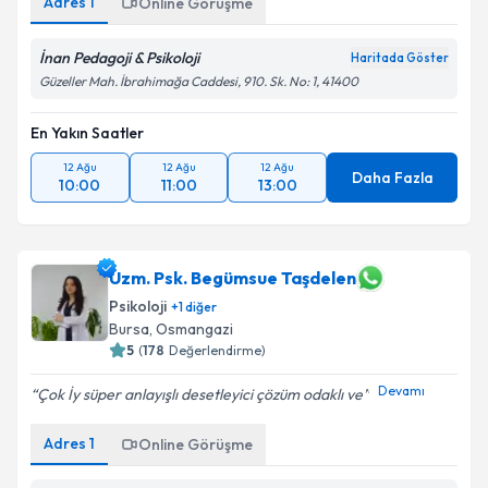
Adres
1
Online Görüşme
İnan Pedagoji & Psikoloji
Haritada Göster
Güzeller Mah. İbrahimağa Caddesi, 910. Sk. No: 1, 41400
En Yakın Saatler
12 Ağu
12 Ağu
12 Ağu
Daha Fazla
10:00
11:00
13:00
Uzm. Psk. Begümsue Taşdelen
Psikoloji
+
1
diğer
Bursa
, Osmangazi
5
(
178
Değerlendirme)
Devamı
Çok İy süper anlayışlı desetleyici çözüm odaklı ve
Adres
1
Online Görüşme