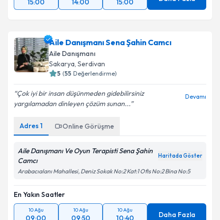
15:00
14:00
15:00
Aile Danışmanı Sena Şahin Camcı
Aile Danışmanı
Sakarya
, Serdivan
5
(
55
Değerlendirme)
Çok iyi bir insan düşünmeden gidebilirsiniz
Devamı
yargılamadan dinleyen çözüm sunan...
Adres
1
Online Görüşme
Aile Danışmanı Ve Oyun Terapisti Sena Şahin
Haritada Göster
Camcı
Arabacıalanı Mahallesi, Deniz Sokak No:2 Kat:1 Ofis No:2 Bina No:5
En Yakın Saatler
10 Ağu
10 Ağu
10 Ağu
Daha Fazla
09:00
09:50
10:40