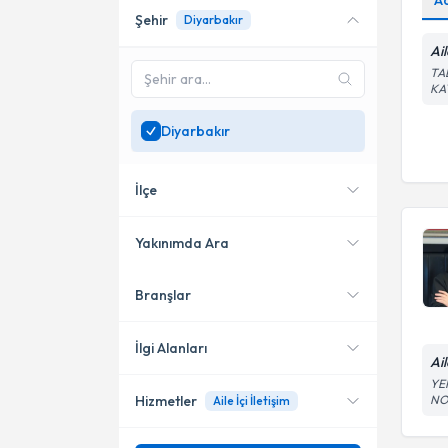
A
Şehir
Diyarbakır
Online danışmanlık sunan
uzmanları göster
Ai
TA
Sadece
Diyarbakır
KA
bölgesinde uzman ara
Diyarbakır
İlçe
Yakınımda Ara
Branşlar
Konumuma yakın uzmanları
Kayapınar
göster
Yenişehir
İlgi Alanları
Ai
YEN
NO
Hizmetler
Aile İçi İletişim
Aile Danışmanı