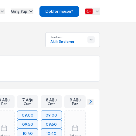
Giriş Yap
Doktor musun?
Sıralama
Akıllı Sıralama
6 Ağu
7 Ağu
8 Ağu
9 Ağu
Per
Cum
Cmt
Paz
09:00
09:00
09:50
09:50
10:40
10:40
Takvim
Takvim