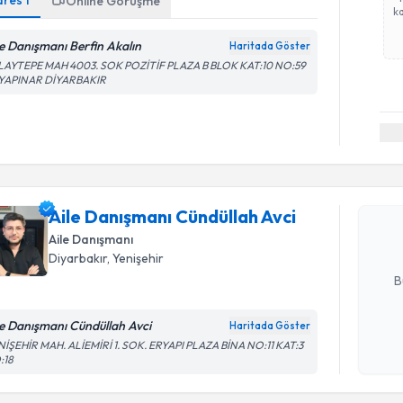
dres
1
Online Görüşme
ka
le Danışmanı Berfin Akalın
Haritada Göster
LAYTEPE MAH 4003. SOK POZİTİF PLAZA B BLOK KAT:10 NO:59
YAPINAR DİYARBAKIR
Randevu T
Aile Danı
oluşturun. 
Aile Danışmanı Cündüllah Avci
hazırlandığ
Aile Danışmanı
E-posta Ad
Diyarbakır
, Yenişehir
B
le Danışmanı Cündüllah Avci
Haritada Göster
Kişisel
İŞEHİR MAH. ALİEMİRİ 1. SOK. ERYAPI PLAZA BİNA NO:11 KAT:3
:18
okudum
işlenm