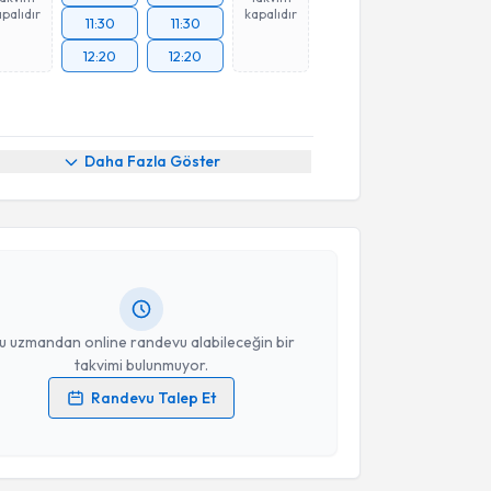
palıdır
kapalıdır
11:30
11:30
12:20
12:20
akvimi Talebi
Daha Fazla Göster
şmanı Cündüllah Avci
için randevu takvimi talebi
Size bu uzmandan randevu almanız için bir takvim
ında e-posta ile bilgilendireceğiz.
resiniz
u uzmandan online randevu alabileceğin bir
takvimi bulunmuyor.
Randevu Talep Et
 verilerimin işlenmesine ilişkin
Aydınlatma Metni
'ni
 ve kişisel verilerimin belirtilen kapsamda
esini kabul ediyorum.