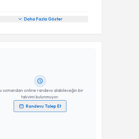
Daha Fazla Göster
akvimi Talebi
manı Vildan Ayyüzlü
için randevu takvimi talebi
Size bu uzmandan randevu almanız için bir takvim
ında e-posta ile bilgilendireceğiz.
resiniz
u uzmandan online randevu alabileceğin bir
takvimi bulunmuyor.
Randevu Talep Et
 verilerimin işlenmesine ilişkin
Aydınlatma Metni
'ni
 ve kişisel verilerimin belirtilen kapsamda
esini kabul ediyorum.
akvimi Talebi