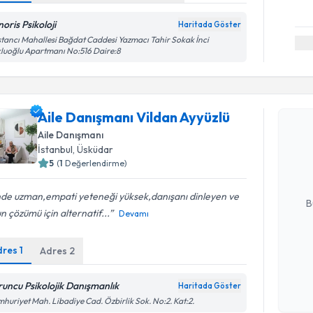
oris Psikoloji
Haritada Göster
tancı Mahallesi Bağdat Caddesi Yazmacı Tahir Sokak İnci
luoğlu Apartmanı No:516 Daire:8
Randevu T
Aile Danışmanı Vildan Ayyüzlü
Aile Danış
Aile Danışmanı
oluşturun. 
İstanbul
, Üsküdar
hazırlandığ
5
(
1
Değerlendirme)
E-posta Ad
nde uzman,empati yeteneği yüksek,danışanı dinleyen ve
B
n çözümü için alternatif...
Devamı
dres
1
Adres
2
Kişisel
okudum
işlenm
runcu Psikolojik Danışmanlık
Haritada Göster
huriyet Mah. Libadiye Cad. Özbirlik Sok. No:2. Kat:2.
Randevu T