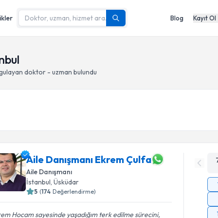
ikler
Blog
Kayıt Ol
anbul
gulayan doktor - uzman bulundu
Aile Danışmanı Ekrem Çulfa
Aile Danışmanı
İstanbul
, Üsküdar
5
(
174
Değerlendirme)
rem Hocam sayesinde yaşadığım terk edilme sürecini,