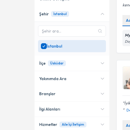
ken
Şehir
İstanbul
Online danışmanlık sunan
A
uzmanları göster
Sadece
İstanbul
bölgesinde
My
uzman ara
Doğ
İstanbul
İlçe
Üsküdar
Yakınımda Ara
Branşlar
Konumuma yakın uzmanları
Kadıköy
göster
İyi
Bakırköy
İlgi Alanları
D
Üsküdar
Hizmetler
Aile İçi İletişim
A
Aile Danışmanı