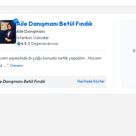
Aile Danış
Aile Danışmanı Betül Fındık
oluşturun. 
hazırlandığ
Aile Danışmanı
İstanbul
, Üsküdar
E-posta Ad
4.5
(
1
Değerlendirme)
B
cam sayesinde bı çoğu konuda netlik yaşadım . Hocam
 ...
Devamı
Kişisel
okudum
le Danışmanı Betül Fındık
Haritada Göster
işlenm