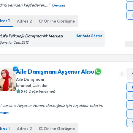
dimi yeniden keşfederek...
Devamı
dres
1
Adres
2
Online Görüşme
Life Psikolojk Danışmanlık Merkezi
Haritada Göster
ancılar Cad. 2812
Aile Danışmanı Ayşenur Aksu
Aile Danışmanı
İstanbul
, Üsküdar
5
(
6
Değerlendirme)
ki varsınız Ayşenur Hanım desteğiniz için teşekkür ederim
evamı
dres
1
Adres
2
Online Görüşme