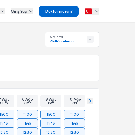
Giriş Yap
Doktor musun?
Sıralama
Akıllı Sıralama
7 Ağu
8 Ağu
9 Ağu
10 Ağu
Cum
Cmt
Paz
Pzt
11:00
11:00
11:00
11:00
11:45
11:45
11:45
11:45
12:30
12:30
12:30
12:30