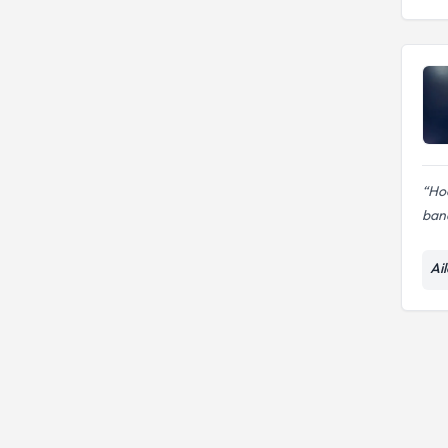
Ailede yas süreci
Ho
bana
Ai