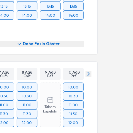
13:15
13:15
13:15
13:15
14:00
14:00
14:00
14:00
Daha Fazla Göster
7 Ağu
8 Ağu
9 Ağu
10 Ağu
Cum
Cmt
Paz
Pzt
10:00
10:00
10:00
10:30
10:30
10:30
11:00
11:00
11:00
Takvim
kapalıdır
11:30
11:30
11:30
12:00
12:00
12:00