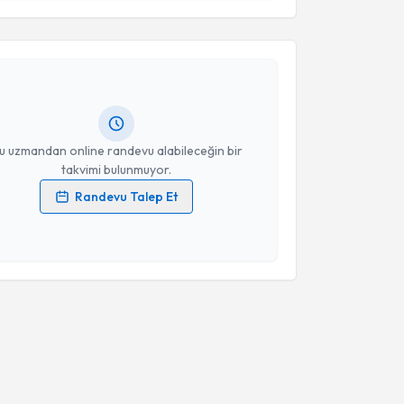
Takvim Talebini Gönder
manı Betül Fındık
için randevu takvimi talebi
Size bu uzmandan randevu almanız için bir takvim
ında e-posta ile bilgilendireceğiz.
resiniz
u uzmandan online randevu alabileceğin bir
takvimi bulunmuyor.
Randevu Talep Et
 verilerimin işlenmesine ilişkin
Aydınlatma Metni
'ni
 ve kişisel verilerimin belirtilen kapsamda
esini kabul ediyorum.
Takvim Talebini Gönder