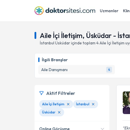
Uzmanlar
Klin
Aile İçi İletişim, Üsküdar - İst
İstanbul
Üsküdar
içinde toplam
4
Aile İçi İletişim
uy
İlgili Branşlar
Aile Danışmanı
4
Aktif Filtreler
Aile İçi İletişim
İstanbul
Üsküdar
Ek
Online Görüşme