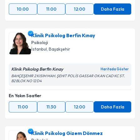
10:00
11:00
12:00
Daha Fazla
Klinik Psikolog Berfin Kınay
Psikoloji
İstanbul
, Başakşehir
Klinik Psikolog Berfin Kınay
Haritada Göster
BAHÇEŞEHIR 2 KISIM MAH. ŞEHIT POLİS GASSAR OKAN CAD KC ST.
B2 BLOK NO 12 D4
En Yakın Saatler
11:00
11:30
12:00
Daha Fazla
Klinik Psikolog Gizem Dönmez