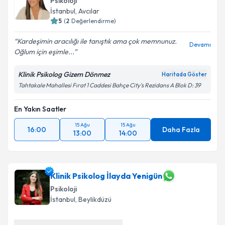
Psikoloji
İstanbul
, Avcılar
5
(
2
Değerlendirme)
Kardeşimin aracılığı ile tanıştık ama çok memnunuz.
Devamı
Oğlum için eşimle...
Klinik Psikolog Gizem Dönmez
Haritada Göster
Tahtakale Mahallesi Fırat 1 Caddesi Bahçe City's Rezidans A Blok D: 39
En Yakın Saatler
15 Ağu
15 Ağu
16:00
Daha Fazla
13:00
14:00
Klinik Psikolog İlayda Yenigün
Psikoloji
İstanbul
, Beylikdüzü