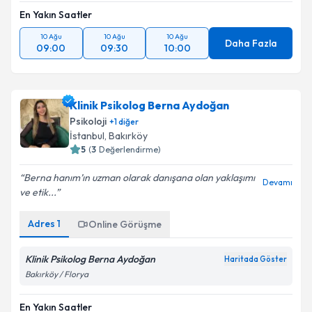
En Yakın Saatler
10 Ağu
10 Ağu
10 Ağu
Daha Fazla
09:00
09:30
10:00
Klinik Psikolog Berna Aydoğan
Psikoloji
+
1
diğer
İstanbul
, Bakırköy
5
(
3
Değerlendirme)
Berna hanım’ın uzman olarak danışana olan yaklaşımı
Devamı
ve etik...
Adres
1
Online Görüşme
Klinik Psikolog Berna Aydoğan
Haritada Göster
Bakırköy / Florya
En Yakın Saatler