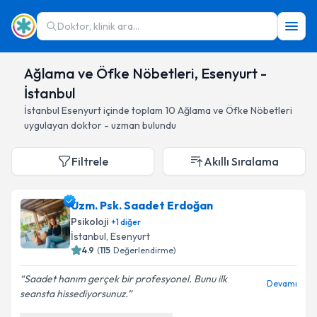
Doktor, klinik ara...
Ağlama ve Öfke Nöbetleri, Esenyurt -
İstanbul
İstanbul
Esenyurt
içinde toplam
10
Ağlama ve Öfke Nöbetleri
uygulayan doktor - uzman bulundu
Filtrele
Akıllı Sıralama
Uzm. Psk. Saadet Erdoğan
Psikoloji
+
1
diğer
İstanbul
, Esenyurt
4.9
(
115
Değerlendirme)
Saadet hanım gerçek bir profesyonel. Bunu ilk
Devamı
seansta hissediyorsunuz.