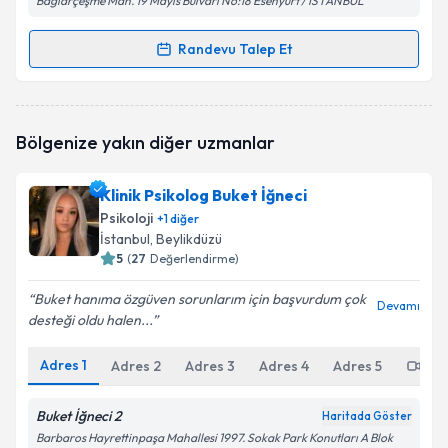
Bağlarçeşme Mah. 19 Mayıs Bulvarı No:18 Esenyurt / İSTANBUL
Randevu Talep Et
Randevu Takvimi Talebi
Klinik Psikolog Belgin Çamurcu Konuk
için randevu
Bölgenize yakın diğer uzmanlar
takvimi talebi oluşturun. Size bu uzmandan randevu
almanız için bir takvim hazırlandığında e-posta ile
bilgilendireceğiz.
Klinik Psikolog Buket İğneci
Psikoloji
+
1
diğer
E-posta Adresiniz
İstanbul
, Beylikdüzü
5
(
27
Değerlendirme)
Buket hanıma özgüven sorunlarım için başvurdum çok
Devamı
desteği oldu halen...
Kişisel verilerimin işlenmesine ilişkin
Aydınlatma
Metni
'ni okudum ve kişisel verilerimin belirtilen
kapsamda işlenmesini kabul ediyorum.
Adres
1
Adres
2
Adres
3
Adres
4
Adres
5
Onl
Buket İğneci 2
Haritada Göster
Takvim Talebini Gönder
Barbaros Hayrettinpaşa Mahallesi 1997. Sokak Park Konutları A Blok