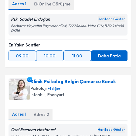
Adres
1
Online Görüşme
Psk. Saadet Erdoğan
Haritada Göster
Barbaros Hayrettin Paşa Mahallesi, 1992 Sokak. Vetro City, B Blok No:16
D:216
En Yakın Saatler
09:00
10:00
11:00
Daha Fazla
Klinik Psikolog Belgin Çamurcu Konuk
Psikoloji
+
1
diğer
İstanbul
, Esenyurt
Adres
1
Adres
2
Özel Esencan Hastanesi
Haritada Göster