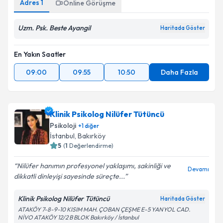
Adres
1
Online Görüşme
Uzm. Psk. Beste Ayangil
Haritada Göster
En Yakın Saatler
09:00
09:55
10:50
Daha Fazla
Klinik Psikolog Nilüfer Tütüncü
Psikoloji
+
1
diğer
İstanbul
, Bakırköy
5
(
1
Değerlendirme)
Nilüfer hanımın profesyonel yaklaşımı, sakinliği ve
Devamı
dikkatli dinleyişi sayesinde süreçte...
Klinik Psikolog Nilüfer Tütüncü
Haritada Göster
ATAKÖY 7-8-9-10 KISIM MAH. ÇOBAN ÇEŞME E-5 YANYOL CAD.
NİVO ATAKÖY 12/2 B BLOK Bakırköy / İstanbul