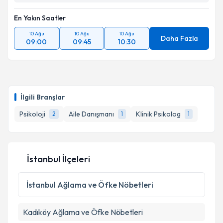
En Yakın Saatler
10 Ağu
10 Ağu
10 Ağu
Daha Fazla
09:00
09:45
10:30
İlgili Branşlar
Psikoloji
Aile Danışmanı
Klinik Psikolog
2
1
1
İstanbul İlçeleri
İstanbul
Ağlama ve Öfke Nöbetleri
Kadıköy
Ağlama ve Öfke Nöbetleri