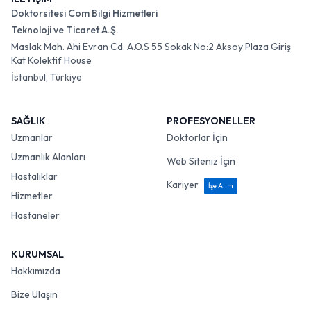
Doktorsitesi Com Bilgi Hizmetleri
Teknoloji ve Ticaret A.Ş.
Maslak Mah. Ahi Evran Cd. A.O.S 55 Sokak No:2 Aksoy Plaza Giriş
Kat Kolektif House
İstanbul, Türkiye
SAĞLIK
PROFESYONELLER
Uzmanlar
Doktorlar İçin
Uzmanlık Alanları
Web Siteniz İçin
Hastalıklar
Kariyer
İşe Alım
Hizmetler
Hastaneler
KURUMSAL
Hakkımızda
Bize Ulaşın