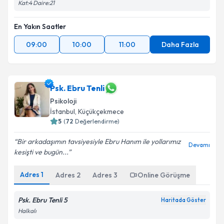
Kat:4 Daire:21
En Yakın Saatler
09:00
10:00
11:00
Daha Fazla
Psk. Ebru Tenli
Psikoloji
İstanbul
, Küçükçekmece
5
(
72
Değerlendirme)
Bir arkadaşımın tavsiyesiyle Ebru Hanım ile yollarımız
Devamı
kesişti ve bugün...
Adres
1
Adres
2
Adres
3
Online Görüşme
Psk. Ebru Tenli 5
Haritada Göster
Halkalı