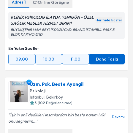
Adres
1
Online Görüşme
KLİNİK PSİKOLOG İLAYDA YENİGÜN - ÖZEL
Haritada Göster
SAĞLIK MESLEK HİZMET BİRİMİ
BÜYÜKŞEHİR MAH. BEYLİKDÜZÜ CAD. BRAND İSTANBUL PARK B
BLOK KAPI NO:5/1D
En Yakın Saatler
09:00
10:00
11:00
Daha Fazla
Uzm. Psk. Beste Ayangil
Psikoloji
İstanbul
, Bakırköy
5
(
102
Değerlendirme)
İşinin ehli dedikleri insanlardan biri beste hanım iyiki
Devamı
onu seçmisim...