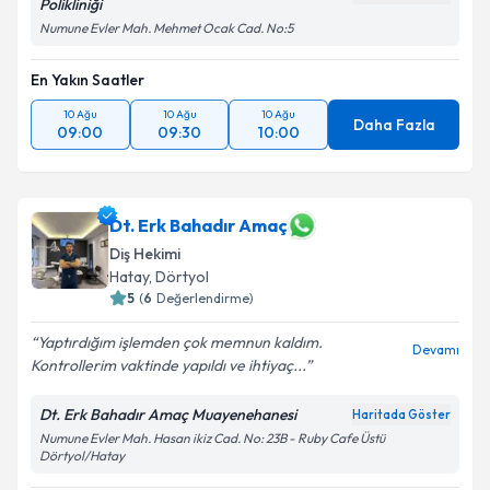
Polikliniği
Numune Evler Mah. Mehmet Ocak Cad. No:5
En Yakın Saatler
10 Ağu
10 Ağu
10 Ağu
Daha Fazla
09:00
09:30
10:00
Dt. Erk Bahadır Amaç
Diş Hekimi
Hatay
, Dörtyol
5
(
6
Değerlendirme)
Yaptırdığım işlemden çok memnun kaldım.
Devamı
Kontrollerim vaktinde yapıldı ve ihtiyaç...
Dt. Erk Bahadır Amaç Muayenehanesi
Haritada Göster
Numune Evler Mah. Hasan ikiz Cad. No: 23B - Ruby Cafe Üstü
Dörtyol/Hatay