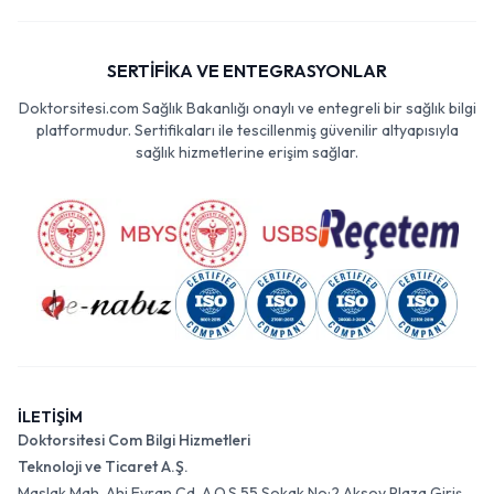
SERTİFİKA VE ENTEGRASYONLAR
Doktorsitesi.com Sağlık Bakanlığı onaylı ve entegreli bir sağlık bilgi
platformudur. Sertifikaları ile tescillenmiş güvenilir altyapısıyla
sağlık hizmetlerine erişim sağlar.
İLETİŞİM
Doktorsitesi Com Bilgi Hizmetleri
Teknoloji ve Ticaret A.Ş.
Maslak Mah. Ahi Evran Cd. A.O.S 55 Sokak No:2 Aksoy Plaza Giriş