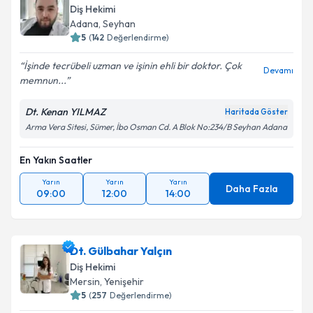
Diş Hekimi
Adana
, Seyhan
5
(
142
Değerlendirme)
İşinde tecrübeli uzman ve işinin ehli bir doktor. Çok
Devamı
memnun...
Dt. Kenan YILMAZ
Haritada Göster
Arma Vera Sitesi, Sümer, İbo Osman Cd. A Blok No:234/B Seyhan Adana
En Yakın Saatler
Yarın
Yarın
Yarın
Daha Fazla
09:00
12:00
14:00
Dt. Gülbahar Yalçın
Diş Hekimi
Mersin
, Yenişehir
5
(
257
Değerlendirme)