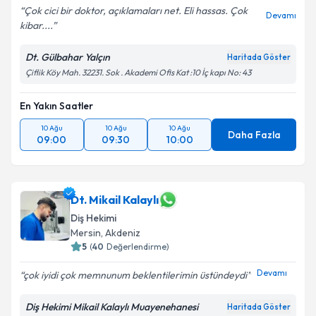
Çok cici bir doktor, açıklamaları net. Eli hassas. Çok
Devamı
kibar....
Dt. Gülbahar Yalçın
Haritada Göster
Çiflik Köy Mah. 32231. Sok . Akademi Ofis Kat :10 İç kapı No: 43
En Yakın Saatler
10 Ağu
10 Ağu
10 Ağu
Daha Fazla
09:00
09:30
10:00
Dt. Mikail Kalaylı
Diş Hekimi
Mersin
, Akdeniz
5
(
40
Değerlendirme)
Devamı
çok iyidi çok memnunum beklentilerimin üstündeydi
Diş Hekimi Mikail Kalaylı Muayenehanesi
Haritada Göster