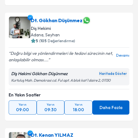
Dt. Gökhan Düşünmez
Diş Hekimi
Adana
, Seyhan
5
(
105
Değerlendirme)
Doğru bilgi ve yönlendirmeleri ile tedavi sürecinin net,
Devamı
anlaşılabilir olması....
Diş Hekimi Gökhan Düşünmez
Haritada Göster
Kurtuluş Mah. Demokrasi cd. Ful apt. A blok kat 1 daire 2, 01130
En Yakın Saatler
Yarın
Yarın
Yarın
Daha Fazla
09:00
09:30
18:00
Dt. Kenan YILMAZ