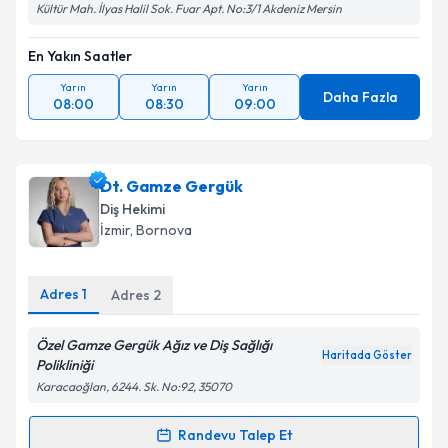
Kültür Mah. İlyas Halil Sok. Fuar Apt. No:3/1 Akdeniz Mersin
En Yakın Saatler
Yarın
Yarın
Yarın
Daha Fazla
08:00
08:30
09:00
Dt. Gamze Gergük
Diş Hekimi
İzmir
, Bornova
Adres
1
Adres
2
Özel Gamze Gergük Ağız ve Diş Sağlığı
Haritada Göster
Polikliniği
Karacaoğlan, 6244. Sk. No:92, 35070
Randevu Talep Et
Randevu Takvimi Talebi