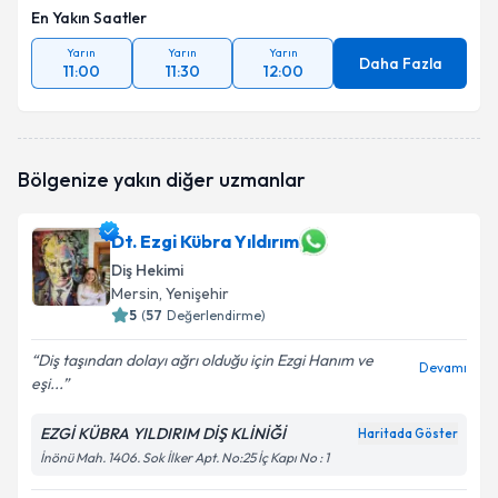
En Yakın Saatler
Yarın
Yarın
Yarın
Daha Fazla
11:00
11:30
12:00
Bölgenize yakın diğer uzmanlar
Dt. Ezgi Kübra Yıldırım
Diş Hekimi
Mersin
, Yenişehir
5
(
57
Değerlendirme)
Diş taşından dolayı ağrı olduğu için Ezgi Hanım ve
Devamı
eşi...
EZGİ KÜBRA YILDIRIM DİŞ KLİNİĞİ
Haritada Göster
İnönü Mah. 1406. Sok İlker Apt. No:25 İç Kapı No : 1