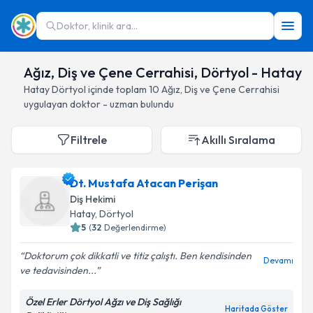
Doktor, klinik ara...
Ağız, Diş ve Çene Cerrahisi, Dörtyol - Hatay
Hatay
Dörtyol
içinde toplam
10
Ağız, Diş ve Çene Cerrahisi
uygulayan doktor - uzman bulundu
Filtrele
Akıllı Sıralama
Dt. Mustafa Atacan Perişan
Diş Hekimi
Hatay
, Dörtyol
5
(
32
Değerlendirme)
Doktorum çok dikkatli ve titiz çalıştı. Ben kendisinden
Devamı
ve tedavisinden...
Özel Erler Dörtyol Ağzı ve Diş Sağlığı
Haritada Göster