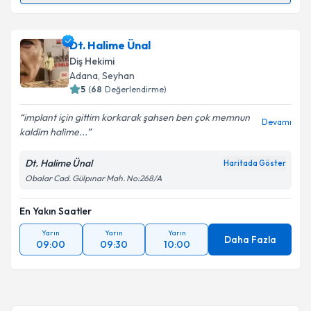
Dt. Gamze Gergük
için randevu takvimi talebi
Dt. Halime Ünal
oluşturun. Size bu uzmandan randevu almanız için bir
Diş Hekimi
takvim hazırlandığında e-posta ile bilgilendireceğiz.
Adana
, Seyhan
5
(
68
Değerlendirme)
E-posta Adresiniz
implant için gittim korkarak şahsen ben çok memnun
Devamı
kaldim halime...
Dt. Halime Ünal
Haritada Göster
Kişisel verilerimin işlenmesine ilişkin
Aydınlatma
Obalar Cad. Gülpınar Mah. No:268/A
Metni
'ni okudum ve kişisel verilerimin belirtilen
kapsamda işlenmesini kabul ediyorum.
En Yakın Saatler
Yarın
Yarın
Yarın
Takvim Talebini Gönder
Daha Fazla
09:00
09:30
10:00