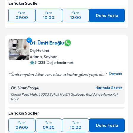
En Yakın Saatler
Yarın
Yarın
Yarın
Daha Fazla
09:00
10:00
12:00
Dt. Ümit Eroğlu
Diş Hekimi
Adana
, Seyhan
5
(
228
Değerlendirme)
Devamı
Ümit beyden Allah razı olsun o kadar güzel yaptı ki...
Dt. Ümit Eroğlu
Haritada Göster
Cemal Paşa Mah. 63003 Sokak No:2/1 Gazipaşa Rezidance Asma Kat
No:2
En Yakın Saatler
Yarın
Yarın
Yarın
Daha Fazla
09:00
09:30
10:00