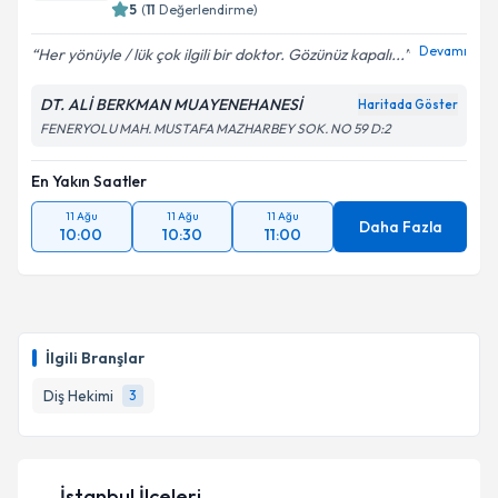
5
(
11
Değerlendirme)
Devamı
Her yönüyle / lük çok ilgili bir doktor. Gözünüz kapalı...
DT. ALİ BERKMAN MUAYENEHANESİ
Haritada Göster
FENERYOLU MAH. MUSTAFA MAZHARBEY SOK. NO 59 D:2
En Yakın Saatler
11 Ağu
11 Ağu
11 Ağu
Daha Fazla
10:00
10:30
11:00
İlgili Branşlar
Diş Hekimi
3
İstanbul İlçeleri