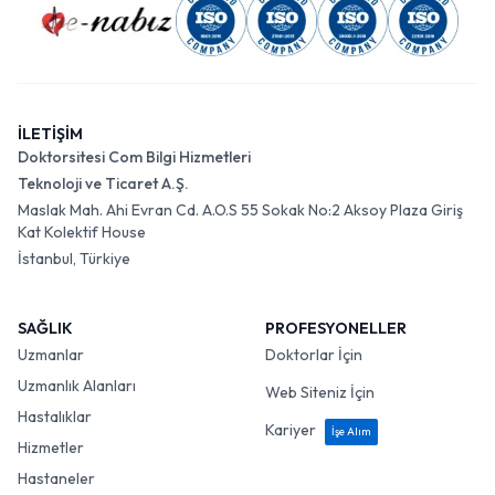
İLETİŞİM
Doktorsitesi Com Bilgi Hizmetleri
Teknoloji ve Ticaret A.Ş.
Maslak Mah. Ahi Evran Cd. A.O.S 55 Sokak No:2 Aksoy Plaza Giriş
Kat Kolektif House
İstanbul, Türkiye
SAĞLIK
PROFESYONELLER
Uzmanlar
Doktorlar İçin
Uzmanlık Alanları
Web Siteniz İçin
Hastalıklar
Kariyer
İşe Alım
Hizmetler
Hastaneler