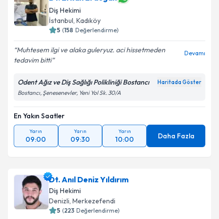
Diş Hekimi
E-posta Adresiniz
İstanbul
, Kadıköy
5
(
158
Değerlendirme)
Muhtesem ilgi ve alaka guleryuz. aci hissetmeden
Devamı
Kişisel verilerimin işlenmesine ilişkin
Aydınlatma
tedavim bitti
Metni
'ni okudum ve kişisel verilerimin belirtilen
kapsamda işlenmesini kabul ediyorum.
Odent Ağız ve Diş Sağlığı Polikliniği Bostancı
Haritada Göster
Bostancı, Şenesenevler, Yeni Yol Sk. 30/A
Takvim Talebini Gönder
En Yakın Saatler
Yarın
Yarın
Yarın
Daha Fazla
09:00
09:30
10:00
Dt. Anıl Deniz Yıldırım
Diş Hekimi
Denizli
, Merkezefendi
5
(
223
Değerlendirme)