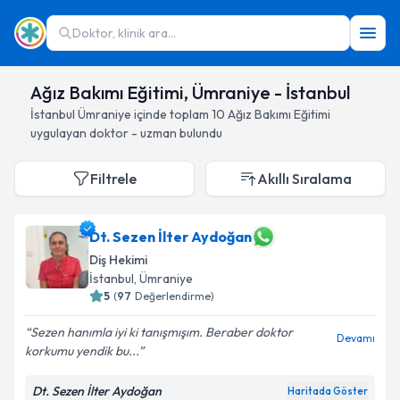
Doktor, klinik ara...
Ağız Bakımı Eğitimi, Ümraniye - İstanbul
İstanbul
Ümraniye
içinde toplam
10
Ağız Bakımı Eğitimi
uygulayan doktor - uzman bulundu
Filtrele
Akıllı Sıralama
Dt. Sezen İlter Aydoğan
Diş Hekimi
İstanbul
, Ümraniye
5
(
97
Değerlendirme)
Sezen hanımla iyi ki tanışmışım. Beraber doktor
Devamı
korkumu yendik bu...
Dt. Sezen İlter Aydoğan
Haritada Göster