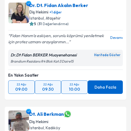
Dr. Dt. Fidan Akalın Berker
için bir takvim hazırlandığında e-posta ile
bilgilendireceğiz.
Diş Hekimi
+
1
diğer
İstanbul
, Ataşehir
E-posta Adresiniz
5
(
31
Değerlendirme)
Fidan Hanım’a eskiyen, sorunlu köprümü yeniletmek
Devamı
için protez uzmanı arayışlarımın...
Kişisel verilerimin işlenmesine ilişkin
Aydınlatma
Dr.Dt Fidan BERKER Muayenehanesi
Haritada Göster
Metni
'ni okudum ve kişisel verilerimin belirtilen
Brandium Rezidans R4 Blok Kat:3 Daire15
kapsamda işlenmesini kabul ediyorum.
En Yakın Saatler
Takvim Talebini Gönder
22 Ağu
22 Ağu
22 Ağu
Daha Fazla
09:00
09:30
10:00
Dt. Ali Berkman
Diş Hekimi
İstanbul
, Kadıköy