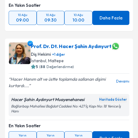
En Yakın Saatler
10 Ağu
10 Ağu
10 Ağu
Daha Fazla
09:00
09:30
10:00
Prof. Dr. Dt. Hacer Şahin Aydınyurt
Diş Hekimi
+
1
diğer
İstanbul
, Maltepe
5
(
88
Değerlendirme)
Hacer Hanım alt ve üstte toplamda sallanan dişimi
Devamı
kurtardı....
Hacer Şahin Aydınyurt Muayenehanesi
Haritada Göster
Bağlarbaşı Mahallesi Bağdat Caddesi No: 427 İç Kapı No: 18 Yenice İş
Hanı
En Yakın Saatler
Yarın
Yarın
Yarın