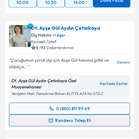
Daha Fazla
10:00
10:30
14:00
Dt. Ayşe Gül Aydın Çetinkaya
Diş Hekimi
+
1
diğer
Kocaeli
, İzmit
5
(
92
Değerlendirme)
Çocuğumun çürük dişi için Ayşe Gül hanıma gittik ve
Devamı
oldukça...
Dt. Ayşe Gül Aydın Çetinkaya Özel
Haritada Göster
Muayenehanesi
Yenişehir Mah. Demokrasi Bulvarı ELİT PLAZA No:57 D:2
0 (850) 811 99 69
Randevu Takvimi Talebi
Randevu Talep Et
Dt. Ayşe Gül Aydın Çetinkaya
için randevu takvimi
talebi oluşturun. Size bu uzmandan randevu almanız