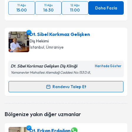
11 Ağu
11 Ağu
12 Ağu
Daha Fazla
15:00
16:30
11:00
Dt. Sibel Korkmaz Gelişken
Diş Hekimi
İstanbul
, Ümraniye
Dt. Sibel Korkmaz Gelişken Diş Kliniği
Haritada Göster
Yamanevler Mahallesi Alemdağ Caddesi No:153 D:8,
Randevu Talep Et
Randevu Takvimi Talebi
Dt. Sibel Korkmaz Gelişken
için randevu takvimi
Bölgenize yakın diğer uzmanlar
talebi oluşturun. Size bu uzmandan randevu almanız
için bir takvim hazırlandığında e-posta ile
bilgilendireceğiz.
Dt. Erkan Erdoğan