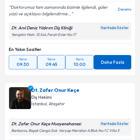
Doktorumuz tam zamanında bizimle ilgilendi, güler
Devamı
yüzü ve açıklayıcı bilgilendirme...
Dt. Anıl Deniz Yıldırım Diş Kliniği
Haritada Göster
Yenişehir Mah. 13.Sok.Ferah Evler No:17
En Yakın Saatler
Yarın
Yarın
Yarın
Daha Fazla
09:30
09:45
10:00
Dt. Zafer Onur Keçe
Diş Hekimi
İstanbul
, Ataşehir
Dt. Zafer Onur Keçe Muayenehanesi
Haritada Göster
Barbaros, Başak Cengiz Sok. Varyap Meridian A Blok No:1 C Villa 3