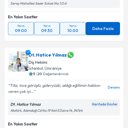
Saray Mahallesi Sezer Sokak No:1 D:6
En Yakın Saatler
Yarın
Yarın
Yarın
Daha Fazla
09:00
09:30
10:00
Dt. Hatice Yılmaz
Diş Hekimi
İstanbul
, Ümraniye
5
(
20
Değerlendirme)
Titiz, ince görüşlü, güleryüzlü, aldığı eğitimin hakkını
Devamı
veren çok iyi...
Dt. Hatice Yılmaz
Haritada Göster
Atatürk, Alemdağ Cd No:19 Kat:5 Daire:14, 34764
En Yakın Saatler